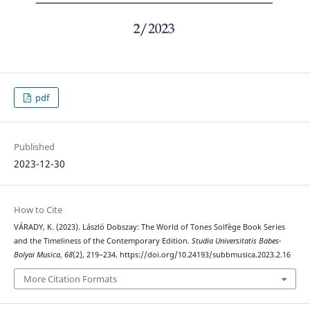
pdf
Published
2023-12-30
How to Cite
VÁRADY, K. (2023). László Dobszay: The World of Tones Solfège Book Series
and the Timeliness of the Contemporary Edition.
Studia Universitatis Babes-
Bolyai Musica
,
68
(2), 219–234. https://doi.org/10.24193/subbmusica.2023.2.16
More Citation Formats