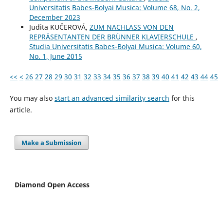
Universitatis Babes-Bolyai Musica: Volume 68, No. 2,
December 2023
Judita KUČEROVÁ,
ZUM NACHLASS VON DEN
REPRÄSENTANTEN DER BRÜNNER KLAVIERSCHULE
,
Studia Universitatis Babes-Bolyai Musica: Volume 60,
No. 1, June 2015
<<
<
26
27
28
29
30
31
32
33
34
35
36
37
38
39
40
41
42
43
44
45
You may also
start an advanced similarity search
for this
article.
Make a Submission
Diamond Open Access