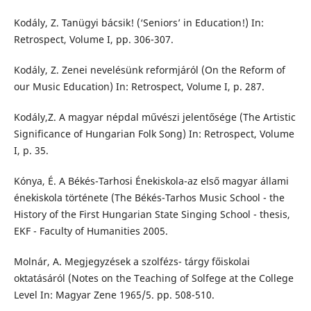
Kodály, Z. Tanügyi bácsik! (‘Seniors’ in Education!) In:
Retrospect, Volume I, pp. 306-307.
Kodály, Z. Zenei nevelésünk reformjáról (On the Reform of
our Music Education) In: Retrospect, Volume I, p. 287.
Kodály,Z. A magyar népdal művészi jelentősége (The Artistic
Significance of Hungarian Folk Song) In: Retrospect, Volume
I, p. 35.
Kónya, É. A Békés-Tarhosi Énekiskola-az első magyar állami
énekiskola története (The Békés-Tarhos Music School - the
History of the First Hungarian State Singing School - thesis,
EKF - Faculty of Humanities 2005.
Molnár, A. Megjegyzések a szolfézs- tárgy főiskolai
oktatásáról (Notes on the Teaching of Solfege at the College
Level In: Magyar Zene 1965/5. pp. 508-510.