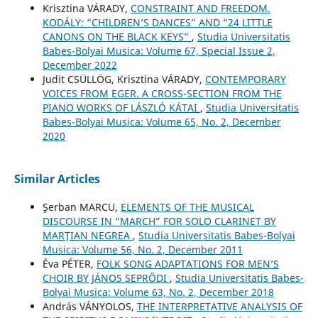
Krisztina VÁRADY,
CONSTRAINT AND FREEDOM.
KODÁLY: “CHILDREN’S DANCES” AND “24 LITTLE
CANONS ON THE BLACK KEYS”
,
Studia Universitatis
Babes-Bolyai Musica: Volume 67, Special Issue 2,
December 2022
Judit CSÜLLÖG, Krisztina VÁRADY,
CONTEMPORARY
VOICES FROM EGER. A CROSS-SECTION FROM THE
PIANO WORKS OF LÁSZLÓ KÁTAI
,
Studia Universitatis
Babes-Bolyai Musica: Volume 65, No. 2, December
2020
Similar Articles
Şerban MARCU,
ELEMENTS OF THE MUSICAL
DISCOURSE IN “MARCH” FOR SOLO CLARINET BY
MARŢIAN NEGREA
,
Studia Universitatis Babes-Bolyai
Musica: Volume 56, No. 2, December 2011
Éva PÉTER,
FOLK SONG ADAPTATIONS FOR MEN’S
CHOIR BY JÁNOS SEPRŐDI
,
Studia Universitatis Babes-
Bolyai Musica: Volume 63, No. 2, December 2018
András VÁNYOLOS,
THE INTERPRETATIVE ANALYSIS OF