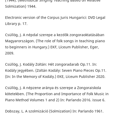
(1944). (Methodical Singing Teaching Based on Relative
Solmization) 1944.
Electronic version of the Corpus Juris Hungarici: DVD Legal
Library p. 17.
Csüllög, J. A népdal szerepe a kezdők zongoraoktatásában
Magyarországon. (The role of folk songs in teaching piano
to beginners in Hungary.) EKF, Líceum Publisher, Eger,
2009.
Csüllög, J. Kodály Zoltán: Hét zongoradarab Op.11. In:
Kodály jegyében. (Zoltán Kodály: Seven Piano Pieces Op.11.
(In: In the Memory of Kodály.) EKE, Líceum Publisher 2020.
Csüllög, J. A népzene aránya és szerepe a Zongoraiskola
kötetekben. (The Proportion and Importance of Folk Music in
Piano Method Volumes 1 and 2) In: Parlando 2016. issue 6.
Dobszay, L. A szolmizáció (Solmization) In: Parlando 1961.