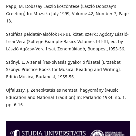
Papp, M. Dobszay László köszöntése (László Dobszay’s
Greeting) In: Muzsika July 1999, Volume 42, Number 7, Page
18.
Szolfézs példatár-alsófok I-II-III. kötet, szerk.: Agócsy László-
Irsai Vera (Solfege Example-Basics Volumes I-II-III, ed. by
László Agócsy-Vera Irsai. Zeneműkiadó, Budapest,1953-56.
Szőnyi, E. A zenei írás-olvasás gyakorló füzetei (Erzsébet
Szőnyi: Practice Books for Musical Reading and Writing⟯,
Editio Musica, Budapest, 1955-56.
Ujfalussy, J. Zeneoktatás és nemzeti hagyomány (Music
Education and National Tradition) In: Parlando 1984. no. 1.
pp. 6-16.