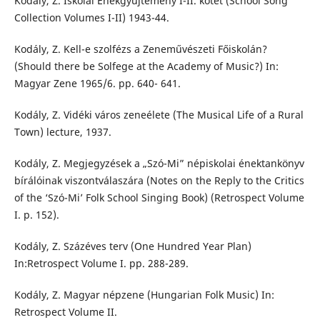
Kodály, Z. Iskolai Énekgyűjtemény I-II. kötet (School Song
Collection Volumes I-II) 1943-44.
Kodály, Z. Kell-e szolfézs a Zeneművészeti Főiskolán?
(Should there be Solfege at the Academy of Music?) In:
Magyar Zene 1965/6. pp. 640- 641.
Kodály, Z. Vidéki város zeneélete (The Musical Life of a Rural
Town) lecture, 1937.
Kodály, Z. Megjegyzések a „Szó-Mi” népiskolai énektankönyv
bírálóinak viszontválaszára (Notes on the Reply to the Critics
of the ‘Szó-Mi’ Folk School Singing Book) (Retrospect Volume
I. p. 152).
Kodály, Z. Százéves terv (One Hundred Year Plan)
In:Retrospect Volume I. pp. 288-289.
Kodály, Z. Magyar népzene (Hungarian Folk Music) In:
Retrospect Volume II.