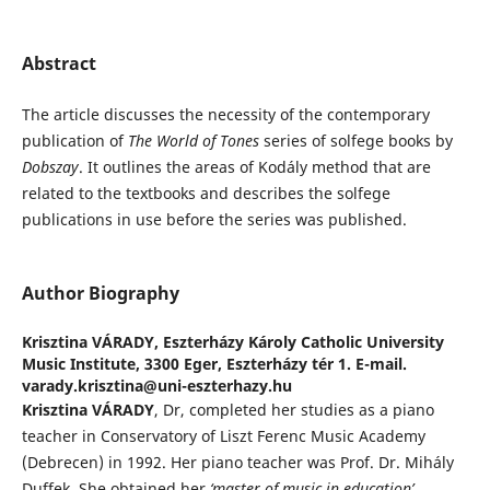
Abstract
The article discusses the necessity of the contemporary
publication of
The World of
Tones
series of solfege books by
Dobszay
. It outlines the areas of Kodály method that are
related to the textbooks and describes the solfege
publications in use before the series was published.
Author Biography
Krisztina VÁRADY,
Eszterházy Károly Catholic University
Music Institute, 3300 Eger, Eszterházy tér 1. E-mail.
varady.krisztina@uni-eszterhazy.hu
Krisztina VÁRADY
, Dr, completed her studies as a piano
teacher in Conservatory of Liszt Ferenc Music Academy
(Debrecen) in 1992. Her piano teacher was Prof. Dr. Mihály
Duffek. She obtained her
‘master of music in education’