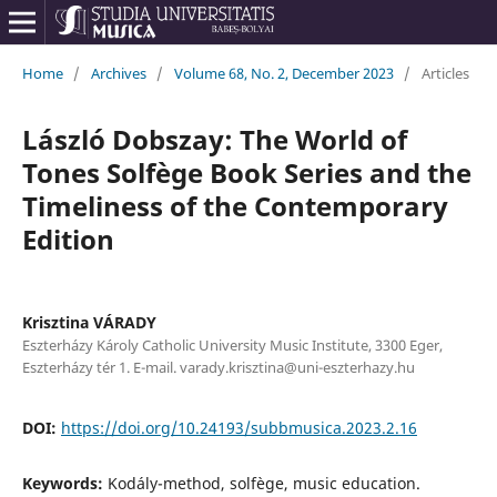
Home
/
Archives
/
Volume 68, No. 2, December 2023
/
Articles
László Dobszay: The World of
Tones Solfège Book Series and the
Timeliness of the Contemporary
Edition
Krisztina VÁRADY
Eszterházy Károly Catholic University Music Institute, 3300 Eger,
Eszterházy tér 1. E-mail. varady.krisztina@uni-eszterhazy.hu
DOI:
https://doi.org/10.24193/subbmusica.2023.2.16
Keywords:
Kodály-method, solfège, music education.