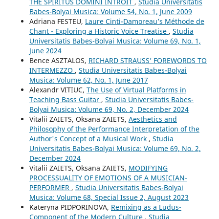
THE SPIRITUS DOMINI INTROIT
,
Studia Universitatis
Babes-Bolyai Musica: Volume 54, No. 1, June 2009
Adriana FESTEU,
Laure Cinti-Damoreau’s Méthode de
Chant - Exploring a Historic Voice Treatise
,
Studia
Universitatis Babes-Bolyai Musica: Volume 69, No. 1,
June 2024
Bence ASZTALOS,
RICHARD STRAUSS’ FOREWORDS TO
INTERMEZZO
,
Studia Universitatis Babes-Bolyai
Musica: Volume 62, No. 1, June 2017
Alexandr VITIUC,
The Use of Virtual Platforms in
Teaching Bass Guitar
,
Studia Universitatis Babes-
Bolyai Musica: Volume 69, No. 2, December 2024
Vіtalіi ZAIETS, Oksana ZAIETS,
Aesthetics and
Philosophy of the Performance Interpretation of the
Author's Concept of a Musical Work
,
Studia
Universitatis Babes-Bolyai Musica: Volume 69, No. 2,
December 2024
Vitalii ZAIETS, Oksana ZAIETS,
MODIFYING
PROCESSUALITY OF EMOTIONS OF A MUSICIAN-
PERFORMER
,
Studia Universitatis Babes-Bolyai
Musica: Volume 68, Special Issue 2, August 2023
Kateryna PIDPORINOVA,
Remixing as a Ludus-
Component of the Modern Culture
,
Studia