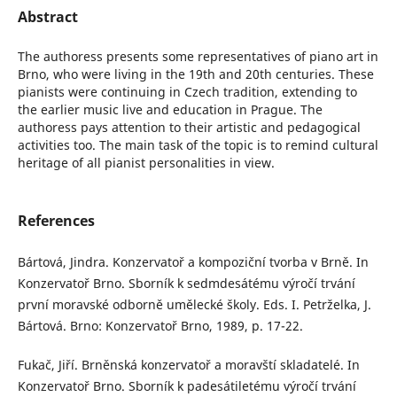
Abstract
The authoress presents some representatives of piano art in
Brno, who were living in the 19th and 20th centuries. These
pianists were continuing in Czech tradition, extending to
the earlier music live and education in Prague. The
authoress pays attention to their artistic and pedagogical
activities too. The main task of the topic is to remind cultural
heritage of all pianist personalities in view.
References
Bártová, Jindra. Konzervatoř a kompoziční tvorba v Brně. In
Konzervatoř Brno. Sborník k sedmdesátému výročí trvání
první moravské odborně umělecké školy. Eds. I. Petrželka, J.
Bártová. Brno: Konzervatoř Brno, 1989, p. 17-22.
Fukač, Jiří. Brněnská konzervatoř a moravští skladatelé. In
Konzervatoř Brno. Sborník k padesátiletému výročí trvání