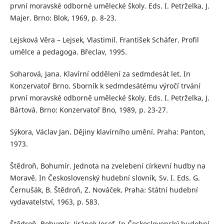
první moravské odborné umělecké školy. Eds. I. Petrželka, J.
Majer. Brno: Blok, 1969, p. 8-23.
Lejsková Věra – Lejsek, Vlastimil. František Schäfer. Profil
umělce a pedagoga. Břeclav, 1995.
Soharová, Jana. Klavírní oddělení za sedmdesát let. In
Konzervatoř Brno. Sborník k sedmdesátému výročí trvání
první moravské odborně umělecké školy. Eds. I. Petrželka, J.
Bártová. Brno: Konzervatoř Bno, 1989, p. 23-27.
Sýkora, Václav Jan. Dějiny klavírního umění. Praha: Panton,
1973.
Štědroň, Bohumír. Jednota na zvelebení církevní hudby na
Moravě. In Československý hudební slovník, Sv. I. Eds. G.
Černušák, B. Štědroň, Z. Nováček. Praha: Státní hudební
vydavatelství, 1963, p. 583.
Štědroň, Bohumír. Jiránek Josef. In Československý hudební