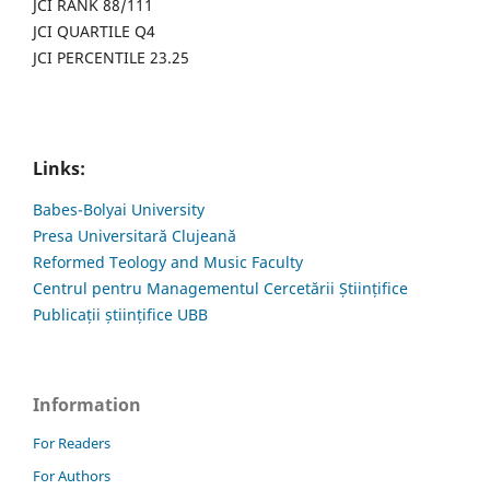
JCI RANK 88/111
JCI QUARTILE Q4
JCI PERCENTILE 23.25
Links:
Babes-Bolyai University
Presa Universitară Clujeană
Reformed Teology and Music Faculty
Centrul pentru Managementul Cercetării Științifice
Publicații științifice UBB
Information
For Readers
For Authors