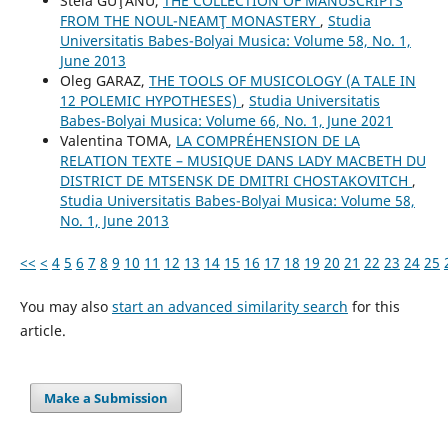
Stela GUŢANU,
THE COLLECTION OF MANUSCRIPTS
FROM THE NOUL-NEAMŢ MONASTERY
,
Studia
Universitatis Babes-Bolyai Musica: Volume 58, No. 1,
June 2013
Oleg GARAZ,
THE TOOLS OF MUSICOLOGY (A TALE IN
12 POLEMIC HYPOTHESES)
,
Studia Universitatis
Babes-Bolyai Musica: Volume 66, No. 1, June 2021
Valentina TOMA,
LA COMPRÉHENSION DE LA
RELATION TEXTE – MUSIQUE DANS LADY MACBETH DU
DISTRICT DE MTSENSK DE DMITRI CHOSTAKOVITCH
,
Studia Universitatis Babes-Bolyai Musica: Volume 58,
No. 1, June 2013
<<
<
4
5
6
7
8
9
10
11
12
13
14
15
16
17
18
19
20
21
22
23
24
25
You may also
start an advanced similarity search
for this
article.
Make a Submission