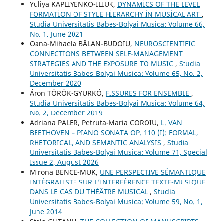
Yuliya KAPLIYENKO-ILIUK,
DYNAMİCS OF THE LEVEL
FORMATİON OF STYLE HİERARCHY İN MUSİCAL ART
,
Studia Universitatis Babes-Bolyai Musica: Volume 66,
No. 1, June 2021
Oana-Mihaela BĂLAN-BUDOIU,
NEUROSCIENTIFIC
CONNECTIONS BETWEEN SELF-MANAGEMENT
STRATEGIES AND THE EXPOSURE TO MUSIC
,
Studia
Universitatis Babes-Bolyai Musica: Volume 65, No. 2,
December 2020
Áron TÖRÖK-GYURKÓ,
FISSURES FOR ENSEMBLE
,
Studia Universitatis Babes-Bolyai Musica: Volume 64,
No. 2, December 2019
Adriana PALER, Petruta-Maria COROIU,
L. VAN
BEETHOVEN – PIANO SONATA OP. 110 (I): FORMAL,
RHETORICAL, AND SEMANTIC ANALYSIS
,
Studia
Universitatis Babes-Bolyai Musica: Volume 71, Special
Issue 2, August 2026
Mirona BENCE-MUK,
UNE PERSPECTIVE SÉMANTIQUE
INTÉGRALISTE SUR L’INTERFÉRENCE TEXTE-MUSIQUE
DANS LE CAS DU THÉÂTRE MUSICAL
,
Studia
Universitatis Babes-Bolyai Musica: Volume 59, No. 1,
June 2014