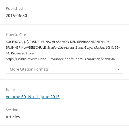
Published
2015-06-30
How to Cite
KUČEROVÁ, J. (2015). ZUM NACHLASS VON DEN REPRÄSENTANTEN DER
BRÜNNER KLAVIERSCHULE.
Studia Universitatis Babes-Bolyai Musica
,
60
(1), 39–
44. Retrieved from
https://studia.reviste.ubbcluj.ro/index.php/subbmusica/article/view/5073
More Citation Formats
Issue
Volume 60, No. 1, June 2015
Section
Articles