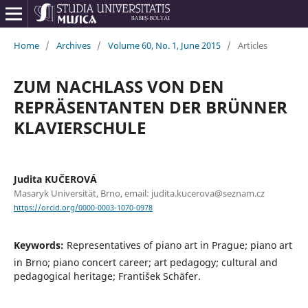
Home
/
Archives
/
Volume 60, No. 1, June 2015
/
Articles
ZUM NACHLASS VON DEN
REPRÄSENTANTEN DER BRÜNNER
KLAVIERSCHULE
Judita KUČEROVÁ
Masaryk Universität, Brno, email: judita.kucerova@seznam.cz
https://orcid.org/0000-0003-1070-0978
Keywords:
Representatives of piano art in Prague; piano art
in Brno; piano concert career; art pedagogy; cultural and
pedagogical heritage; František Schäfer.