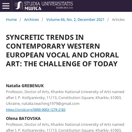
Home
/
Archives
/
Volume 66, No. 2, December 2021
/
Articles
SYNCRETIC TRENDS IN
CONTEMPORARY WESTERN
EUROPEAN VOCAL AND CHORAL
ART: THE CHALLENGE OF TODAY
Natalia GREBENUK
Professor, Doctor of Arts, Kharkiv National University of Arts named
after I. P. Kotlyarevsky, 11/13, Constitution Square, Kharkiv, 61003,
Ukraine, natalia.teaching1979@gmail.com
https://orcid.org/0000-0003-1279-2183
Olena BATOVSKA
Professor, Doctor of Arts, Kharkiv National University of Arts named
after I. P. Kotlyarevsky, 11/13, Constitution Square, Kharkiv, 61003,