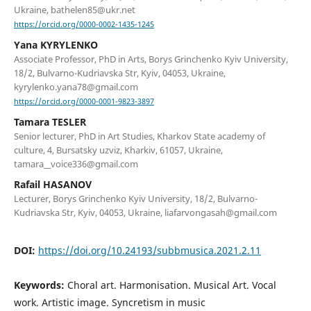
Ukraine, bathelen85@ukr.net
https://orcid.org/0000-0002-1435-1245
Yana KYRYLENKO
Associate Professor, PhD in Arts, Borys Grinchenko Kyiv University,
18/2, Bulvarno-Kudriavska Str, Kyiv, 04053, Ukraine,
kyrylenko.yana78@gmail.com
https://orcid.org/0000-0001-9823-3897
Tamara TESLER
Senior lecturer, PhD in Art Studies, Kharkov State academy of
culture, 4, Bursatsky uzviz, Kharkiv, 61057, Ukraine,
tamara__voice336@gmail.com
Rafail HASANOV
Lecturer, Borys Grinchenko Kyiv University, 18/2, Bulvarno-
Kudriavska Str, Kyiv, 04053, Ukraine, liafarvongasah@gmail.com
DOI:
https://doi.org/10.24193/subbmusica.2021.2.11
Keywords:
Choral art. Harmonisation. Musical Art. Vocal
work. Artistic image. Syncretism in music