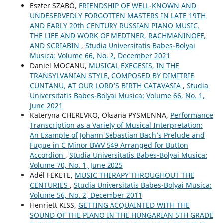
Eszter SZABÓ,
FRIENDSHIP OF WELL-KNOWN AND
UNDESERVEDLY FORGOTTEN MASTERS IN LATE 19TH
AND EARLY 20th CENTURY RUSSIAN PIANO MUSIC.
THE LIFE AND WORK OF MEDTNER, RACHMANINOFF,
AND SCRIABIN
,
Studia Universitatis Babes-Bolyai
Musica: Volume 66, No. 2, December 2021
Daniel MOCANU,
MUSICAL EXEGESIS, IN THE
TRANSYLVANIAN STYLE, COMPOSED BY DIMITRIE
CUNTANU, AT OUR LORD’S BIRTH CATAVASIA
,
Studia
Universitatis Babes-Bolyai Musica: Volume 66, No. 1,
June 2021
Kateryna CHEREVKO, Oksana PYSMENNA,
Performance
Transcription as a Variety of Musical Interpretation:
An Example of Johann Sebastian Bach’s Prelude and
Fugue in C Minor BWV 549 Arranged for Button
Accordion
,
Studia Universitatis Babes-Bolyai Musica:
Volume 70, No. 1, June 2025
Adél FEKETE,
MUSIC THERAPY THROUGHOUT THE
CENTURIES
,
Studia Universitatis Babes-Bolyai Musica:
Volume 56, No. 2, December 2011
Henriett KISS,
GETTING ACQUAINTED WITH THE
SOUND OF THE PIANO IN THE HUNGARIAN 5TH GRADE