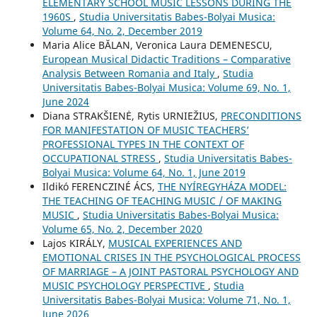
ELEMENTARY SCHOOL MUSIC LESSONS DURING THE
1960S
,
Studia Universitatis Babes-Bolyai Musica:
Volume 64, No. 2, December 2019
Maria Alice BĂLAN, Veronica Laura DEMENESCU,
European Musical Didactic Traditions – Comparative
Analysis Between Romania and Italy
,
Studia
Universitatis Babes-Bolyai Musica: Volume 69, No. 1,
June 2024
Diana STRAKŠIENĖ, Rytis URNIEŽIUS,
PRECONDITIONS
FOR MANIFESTATION OF MUSIC TEACHERS’
PROFESSIONAL TYPES IN THE CONTEXT OF
OCCUPATIONAL STRESS
,
Studia Universitatis Babes-
Bolyai Musica: Volume 64, No. 1, June 2019
Ildikó FERENCZINÉ ÁCS,
THE NYÍREGYHÁZA MODEL:
THE TEACHING OF TEACHING MUSIC / OF MAKING
MUSIC
,
Studia Universitatis Babes-Bolyai Musica:
Volume 65, No. 2, December 2020
Lajos KIRÁLY,
MUSICAL EXPERIENCES AND
EMOTIONAL CRISES IN THE PSYCHOLOGICAL PROCESS
OF MARRIAGE – A JOINT PASTORAL PSYCHOLOGY AND
MUSIC PSYCHOLOGY PERSPECTIVE
,
Studia
Universitatis Babes-Bolyai Musica: Volume 71, No. 1,
June 2026