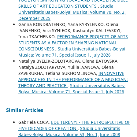
SKILLS OF ART EDUCATION STUDENTS
,
Studia
Universitatis Babes-Bolyai Musica: Volume 70, No. 2,
December 2025
Ganna KONDRATENKO, Yana KYRYLENKO, Olena
IVANENKO, Vira SYNIEOK, Kostiantyn KALIIEVSKYI,
Inna TKACHENKO,
PERFORMANCE PROJECTS OF ARTS
STUDENTS AS A FACTOR IN SHAPING NATIONAL
CONSCIOUSNESS
,
Studia Universitatis Babes-Bolyai
Musica: Volume 71, Special Issue 1, July 2026
Nataliya BYELIK-ZOLOTAROVA, Olena BATOVSKA,
Natalya ZOLOTARYOVA, Yuliia IVANOVA, Olena
ZAVERUKHA, Tetiana SUKHOMLINOVA,
INNOVATIVE
APPROACHES IN THE PERFORMANCE OF A MUSICIAN:
THEORY AND PRACTICE
,
Studia Universitatis Babes-
Bolyai Musica: Volume 71, Special Issue 1, July 2026
Similar Articles
Gabriela COCA,
EDE TERÉNYI - THE RETROSPECTIVE OF
FIVE DECADES OF CREATION
,
Studia Universitatis
Babes-Bolyai Musica: Volume 53, No. 1, June 2008