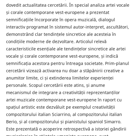
dovedit actualitatea cercetării. În special analiza artei vocale
și corale contemporane vest-europene a prezentat
semnificațiile încorporate în opera muzicală, dialogul
interactiv programat în sistemul autor-interpret, ascultători,
demonstrând clar tendințele sincretice ale acesteia în
condițiile moderne de dezvoltare. Articolul relevă
caracteristicile esențiale ale tendințelor sincretice ale artei
vocale și corale contemporane vest-europene, și indică
semnificația acestora pentru întreaga societate. Prim-planul
cercetării vizează activarea nu doar a stăpânirii creative a
anumitor limite, ci și extinderea limitelor experienței
personale. Scopul cercetării este atins, și anume
mecanismul de integrare a creativității reprezentanților
artei muzicale contemporane vest-europene în raport cu
spațiul artistic este dezvăluit pe exemplul creativității
compozitorului italian Sciarrino, al compozitorului italian
Berio, și al compozitorului și pianistului spaniol Simarro.
Este prezentată o acoperire retrospectivă a istoriei gândirii