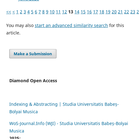
<<
<
1
2
3
4
5
6
7
8
9
10
11
12
13
14
15
16
17
18
19
20
21
22
23
2
You may also
start an advanced similarity search
for this
article.
Make a Submission
Diamond Open Access
Indexing & Abstracting | Studia Universitatis Babeș-
Bolyai Musica
WoS-Journal.Info (WJI) - Studia Universitatis Babeș-Bolyai
Musica
2025: