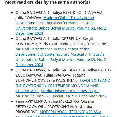
Most read articles by the same author(s)
Olena BATOVSKA, Nataliya BYELIK-ZOLOTARYOVA,
Juliia IVANOVA,
Modern Global Trends in the
Development of Choral Performance
,
Studia
Universitatis Babes-Bolyai Musica: Volume 68, No. 2,
December 2023
Olena BATOVSKA, Natalia GREBENUK, Sergii
KOSTOGRYZ, Yuriy DYACHENKO, Victoria TKACHENKO,
Musical Performance in the Context of the
Development of Contemporary Musical Art
,
Studia
Universitatis Babes-Bolyai Musica: Volume 69, No. 2,
December 2024
Olena BATOVSKA, Natalia GREBENUK, Nataliya BYELIK-
ZOLOTARYOVA, Yuliia IVANOVA, Tetiana
SUKHOMLINOVA, Iana KAUSHNIAN,
TRADITIONS AND
INNOVATIONS IN CONTEMPORARY VOCAL AND
CHORAL ART
,
Studia Universitatis Babes-Bolyai
Musica: Volume 67, Special Issue 2, December 2022
Yana KYRYLENKO, Yuliia MEREZHKO, Oksana
PETRYKOVA, Olha PROTSYSHYNA, Yevheniia
PROVOROVA,
MODERN VOCAL TECHNIQUES AS A
TOOL FOR IMPROVING VOCAL AND VOCAL ENSEMBLE