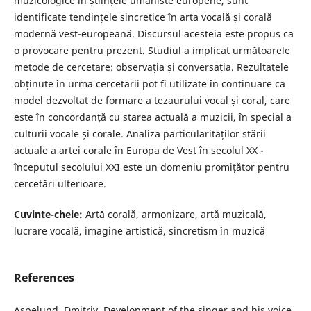
muzicologice în științele umaniste europene, sunt
identificate tendințele sincretice în arta vocală și corală
modernă vest-europeană. Discursul acesteia este propus ca
o provocare pentru prezent. Studiul a implicat următoarele
metode de cercetare: observația și conversația. Rezultatele
obținute în urma cercetării pot fi utilizate în continuare ca
model dezvoltat de formare a tezaurului vocal și coral, care
este în concordanță cu starea actuală a muzicii, în special a
culturii vocale și corale. Analiza particularităților stării
actuale a artei corale în Europa de Vest în secolul XX -
începutul secolului XXI este un domeniu promițător pentru
cercetări ulterioare.
Cuvinte-cheie:
Artă corală, armonizare, artă muzicală,
lucrare vocală, imagine artistică, sincretism în muzică
References
Aspelund, Dmitriy. Development of the singer and his voice.