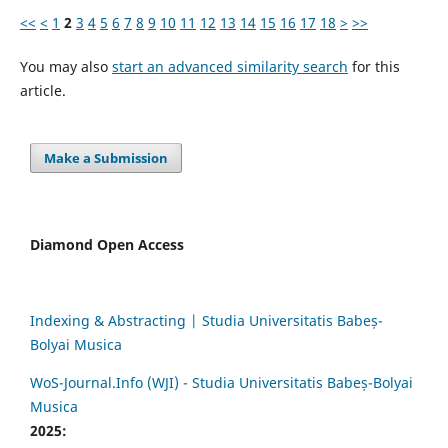
<<
<
1
2
3
4
5
6
7
8
9
10
11
12
13
14
15
16
17
18
>
>>
You may also
start an advanced similarity search
for this
article.
Make a Submission
Diamond Open Access
Indexing & Abstracting | Studia Universitatis Babeș-
Bolyai Musica
WoS-Journal.Info (WJI) - Studia Universitatis Babeș-Bolyai
Musica
2025: