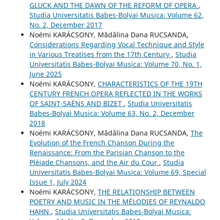
GLUCK AND THE DAWN OF THE REFORM OF OPERA
,
Studia Universitatis Babes-Bolyai Musica: Volume 62,
No. 2, December 2017
Noémi KARÁCSONY, Mădălina Dana RUCSANDA,
Considerations Regarding Vocal Technique and Style
in Various Treatises from the 17th Century
,
Studia
Universitatis Babes-Bolyai Musica: Volume 70, No. 1,
June 2025
Noémi KARÁCSONY,
CHARACTERISTICS OF THE 19TH
CENTURY FRENCH OPERA REFLECTED IN THE WORKS
OF SAINT-SAËNS AND BIZET
,
Studia Universitatis
Babes-Bolyai Musica: Volume 63, No. 2, December
2018
Noémi KARÁCSONY, Mădălina Dana RUCSANDA,
The
Evolution of the French Chanson During the
Renaissance: From the Parisian Chanson to the
Pléiade Chansons, and the Air du Cour
,
Studia
Universitatis Babes-Bolyai Musica: Volume 69, Special
Issue 1, July 2024
Noémi KARÁCSONY,
THE RELATIONSHIP BETWEEN
POETRY AND MUSIC IN THE MÉLODIES OF REYNALDO
HAHN
,
Studia Universitatis Babes-Bolyai Musica: