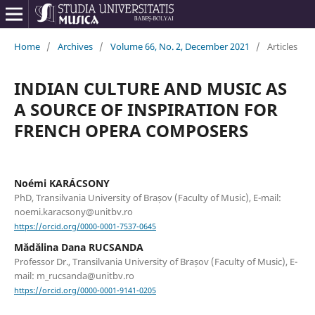
Home
/
Archives
/
Volume 66, No. 2, December 2021
/
Articles
INDIAN CULTURE AND MUSIC AS
A SOURCE OF INSPIRATION FOR
FRENCH OPERA COMPOSERS
Noémi KARÁCSONY
PhD, Transilvania University of Brașov (Faculty of Music), E-mail:
noemi.karacsony@unitbv.ro
https://orcid.org/0000-0001-7537-0645
Mădălina Dana RUCSANDA
Professor Dr., Transilvania University of Brașov (Faculty of Music), E-
mail: m_rucsanda@unitbv.ro
https://orcid.org/0000-0001-9141-0205