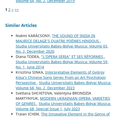
Volume 64, No. 2, December 2019
1
2
>
>>
Similar Articles
Noémi KARÁCSONY,
THE SOUND OF INDIA IN
MAURICE DELAGE’S QUATRE POÈMES HINDOUS
,
Studia Universitatis Babes-Bolyai Musica: Volume 65,
No. 2, December 2020
Diana TODEA,
“L’OPERA SERIA” ET SES RÉFORMES
,
Studia Universitatis Babes-Bolyai Musica: Volume 59,
No. 1, June 2014
Krisztina SINKA,
Interpretative Elements of György
Kósa’s Chinese Song Series From an Art Psychology
Perspective
,
Studia Universitatis Babes-Bolyai Musica:
Volume 68, No. 2, December 2023
Svetlana SHCHITOVA, Valentyna BRONDZIA
MARTYNYUK,
MODERN UKRAINIAN OPERA: VARIETIES
OF GENRES
,
Studia Universitatis Babes-Bolyai Musica:
Volume 68, Special Issue 1, July 2023
Traian ICHIM,
The Innovative Element in the Genre of