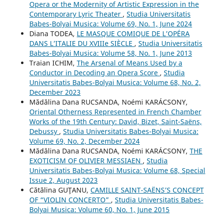
Opera or the Modernity of Artistic Expression in the
Contemporary Lyric Theater
,
Studia Universitatis
Babes-Bolyai Musica: Volume 69, No. 1, June 2024
Diana TODEA,
LE MASQUE COMIQUE DE L’OPÉRA
DANS L’ITALIE DU XVIIIe SIÈCLE
,
Studia Universitatis
Babes-Bolyai Musica: Volume 58, No. 1, June 2013
Traian ICHIM,
The Arsenal of Means Used by a
Conductor in Decoding an Opera Score
,
Studia
Universitatis Babes-Bolyai Musica: Volume 68, No. 2,
December 2023
Mădălina Dana RUCSANDA, Noémi KARÁCSONY,
Oriental Otherness Represented in French Chamber
Works of the 19th Century: David, Bizet, Saint-Saëns,
Debussy
,
Studia Universitatis Babes-Bolyai Musica:
Volume 69, No. 2, December 2024
Mădălina Dana RUCSANDA, Noémi KARÁCSONY,
THE
EXOTICISM OF OLIVIER MESSIAEN
,
Studia
Universitatis Babes-Bolyai Musica: Volume 68, Special
Issue 2, August 2023
Cătălina GUŢANU,
CAMILLE SAINT-SAËNS’S CONCEPT
OF “VIOLIN CONCERTO”
,
Studia Universitatis Babes-
Bolyai Musica: Volume 60, No. 1, June 2015