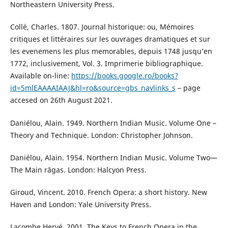
Northeastern University Press.
Collé, Charles. 1807. Journal historique: ou, Mémoires
critiques et littéraires sur les ouvrages dramatiques et sur
les evenemens les plus memorables, depuis 1748 jusqu’en
1772, inclusivement, Vol. 3. Imprimerie bibliographique.
Available on-line:
https://books.google.ro/books?
id=5mlEAAAAIAAJ&hl=ro&source=gbs_navlinks_s
– page
accesed on 26th August 2021.
Daniélou, Alain. 1949. Northern Indian Music. Volume One –
Theory and Technique. London: Christopher Johnson.
Daniélou, Alain. 1954. Northern Indian Music. Volume Two—
The Main rāgas. London: Halcyon Press.
Giroud, Vincent. 2010. French Opera: a short history. New
Haven and London: Yale University Press.
Lacombe Hervé. 2001. The Keys to French Opera in the