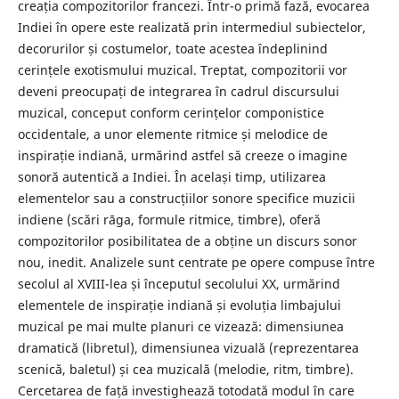
creația compozitorilor francezi. Într-o primă fază, evocarea
Indiei în opere este realizată prin intermediul subiectelor,
decorurilor și costumelor, toate acestea îndeplinind
cerințele exotismului muzical. Treptat, compozitorii vor
deveni preocupați de integrarea în cadrul discursului
muzical, conceput conform cerințelor componistice
occidentale, a unor elemente ritmice și melodice de
inspirație indiană, urmărind astfel să creeze o imagine
sonoră autentică a Indiei. În același timp, utilizarea
elementelor sau a construcțiilor sonore specifice muzicii
indiene (scări rāga, formule ritmice, timbre), oferă
compozitorilor posibilitatea de a obține un discurs sonor
nou, inedit. Analizele sunt centrate pe opere compuse între
secolul al XVIII-lea și începutul secolului XX, urmărind
elementele de inspirație indiană și evoluția limbajului
muzical pe mai multe planuri ce vizează: dimensiunea
dramatică (libretul), dimensiunea vizuală (reprezentarea
scenică, baletul) și cea muzicală (melodie, ritm, timbre).
Cercetarea de față investighează totodată modul în care