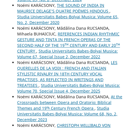
Noémi KARÁCSONY,
THE SOUND OF INDIA IN
MAURICE DELAGE’S QUATRE POÈMES HINDOUS
,
Studia Universitatis Babes-Bolyai Musica: Volume 65,
No. 2, December 2020
Noémi KARÁCSONY, Mădălina Dana RUCSANDA,
Mihaela BUHAICIUC,
REFERENCES INDIAN RHYTHMIC
GESTURE AND TINTA IN FRENCH OPERAS OF THE
SECOND HALF OF THE 19ᵀᴴ CENTURY AND EARLY 20ᵀᴴ
CENTURY
,
Studia Universitatis Babes-Bolyai Musica:
Volume 67, Special Issue 2, December 2022
Noémi KARÁCSONY, Mădălina Dana RUCSANDA,
LES
QUERELLES DE LA VOIX : FRENCH AND ITALIAN
STYLISTIC RIVALRY IN 18TH CENTURY VOCAL
PRACTISES, AS REFLECTED IN WRITINGS AND
TREATISES
,
Studia Universitatis Babes-Bolyai Musica:
Volume 70, Special Issue 4, December 2025
Noémi KARÁCSONY, Mădălina Dana RUCSANDA,
At the
Crossroads between Opera and Oratorio: Biblical
Themes and 19ᵗʰ Century French Opera
,
Studia
Universitatis Babes-Bolyai Musica: Volume 68, No. 2,
December 2023
Noémi KARÁCSONY,
CHRISTOPH WILLIBALD VON