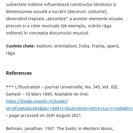
subiectele indiene influențează construcția libretului și
dimensiunea vizuală a lucrării (decoruri, costume),
observând treptata „absorbție” a acestor elemente vizuale,
precum și a celor muzicale (de exemplu, scările rāga
indiene) în concepția discursului muzical.
Cuvinte cheie:
exotism, orientalism, India, Franța, operă,
rāga
References
*** L’Illustration – Journal Universelle, No. 345, Vol. XIII,
Samedi – 10 Mars 1849, Available on-line:
https://books.google.ro/books?
id=jJFUAAAAcAAJ&dq=1849+l+illustration+lettre+sur+l+inde&hl
– page accessed on 26th August 2021.
Bellman, Jonathan. 1997. The Exotic in Western Music,