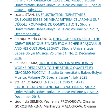
IN THE PERFORMER OF CLASSICAL MUSIC
,
Studia
Universitatis Babes-Bolyai Musica: Volume 71, Special
Issue 1, July 2026
Luana STAN,
LA FRUSTRATION IDENTITAIRE.
QUELQUES IDÉES DE MIHAI MITREA-CELARIANU SUR
L’ÉCOLE ROUMAINE DE COMPOSITION
,
Studia
Universitatis Babes-Bolyai Musica: Volume 57, No. 2,
December 2012
Petruţa-Maria COROIU,
GHEORGHE UCENESCU – THE
GREAT RELIGIOUS SINGER FROM SCHEII BRAŞOVULUI
AND HIS CULTURAL LEGACY
,
Studia Universitatis
Babes-Bolyai Musica: Volume 61, No. 2, December
2016
Raluca IRIMIA,
TRADITION AND INNOVATION IN
WORKS DEDICATED TO THE STRING QUARTET BY
GIACOMO PUCCINI
,
Studia Universitatis Babes-Bolyai
Musica: Volume 70, Special Issue 1, July 2025
Stelian IONAȘCU,
INTERSECTIONS OF ARTS.
STRUCTURAL AND LANGUAGE ANALOGIES
,
Studia
Universitatis Babes-Bolyai Musica: Volume 63, No. 2,
December 2018
Liudmyla SEMKO, Yevheniia PROVOROVA, Oksana
GOROZHANKINA, Marharyta MALAKHOVA, Oksana