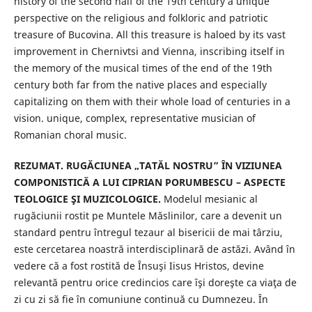
history of the second half of the 19th century a unique
perspective on the religious and folkloric and patriotic
treasure of Bucovina. All this treasure is haloed by its vast
improvement in Chernivtsi and Vienna, inscribing itself in
the memory of the musical times of the end of the 19th
century both far from the native places and especially
capitalizing on them with their whole load of centuries in a
vision. unique, complex, representative musician of
Romanian choral music.
REZUMAT. RUGĂCIUNEA „TATĂL NOSTRU” ÎN VIZIUNEA
COMPONISTICĂ A LUI CIPRIAN PORUMBESCU – ASPECTE
TEOLOGICE ŞI MUZICOLOGICE.
Modelul mesianic al
rugăciunii rostit pe Muntele Măslinilor, care a devenit un
standard pentru întregul tezaur al bisericii de mai târziu,
este cercetarea noastră interdisciplinară de astăzi. Având în
vedere că a fost rostită de Însuşi Iisus Hristos, devine
relevantă pentru orice credincios care îşi doreşte ca viaţa de
zi cu zi să fie în comuniune continuă cu Dumnezeu. În