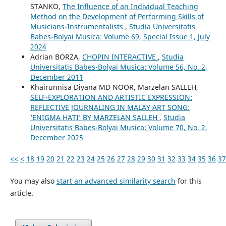
STANKO,
The Influence of an Individual Teaching
Method on the Development of Performing Skills of
Musicians-Instrumentalists
,
Studia Universitatis
Babes-Bolyai Musica: Volume 69, Special Issue 1, July
2024
Adrian BORZA,
CHOPIN INTERACTIVE
,
Studia
Universitatis Babes-Bolyai Musica: Volume 56, No. 2,
December 2011
Khairunnisa Diyana MD NOOR, Marzelan SALLEH,
SELF-EXPLORATION AND ARTISTIC EXPRESSION:
REFLECTIVE JOURNALING IN MALAY ART SONG:
‘ENIGMA HATI’ BY MARZELAN SALLEH
,
Studia
Universitatis Babes-Bolyai Musica: Volume 70, No. 2,
December 2025
<<
<
18
19
20
21
22
23
24
25
26
27
28
29
30
31
32
33
34
35
36
37
You may also
start an advanced similarity search
for this
article.