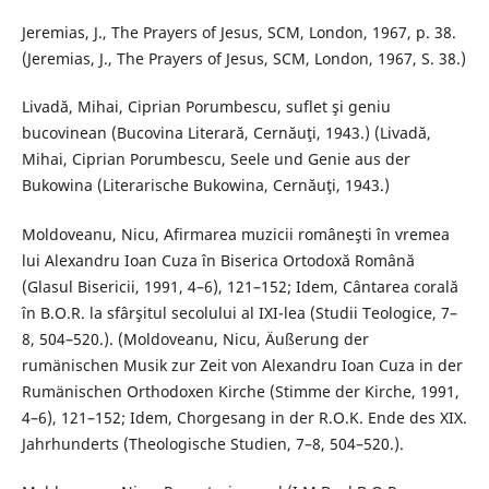
Jeremias, J., The Prayers of Jesus, SCM, London, 1967, p. 38.
(Jeremias, J., The Prayers of Jesus, SCM, London, 1967, S. 38.)
Livadă, Mihai, Ciprian Porumbescu, suflet şi geniu
bucovinean (Bucovina Literară, Cernăuţi, 1943.) (Livadă,
Mihai, Ciprian Porumbescu, Seele und Genie aus der
Bukowina (Literarische Bukowina, Cernăuţi, 1943.)
Moldoveanu, Nicu, Afirmarea muzicii româneşti în vremea
lui Alexandru Ioan Cuza în Biserica Ortodoxă Română
(Glasul Bisericii, 1991, 4–6), 121–152; Idem, Cântarea corală
în B.O.R. la sfârşitul secolului al IXI-lea (Studii Teologice, 7–
8, 504–520.). (Moldoveanu, Nicu, Äußerung der
rumänischen Musik zur Zeit von Alexandru Ioan Cuza in der
Rumänischen Orthodoxen Kirche (Stimme der Kirche, 1991,
4–6), 121–152; Idem, Chorgesang in der R.O.K. Ende des XIX.
Jahrhunderts (Theologische Studien, 7–8, 504–520.).