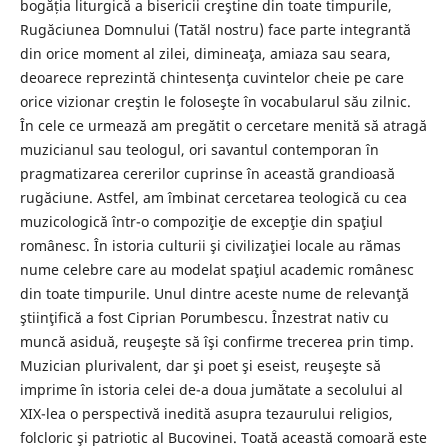
bogăția liturgică a bisericii creştine din toate timpurile,
Rugăciunea Domnului (Tatăl nostru) face parte integrantă
din orice moment al zilei, dimineaţa, amiaza sau seara,
deoarece reprezintă chintesenţa cuvintelor cheie pe care
orice vizionar creştin le foloseşte în vocabularul său zilnic.
În cele ce urmează am pregătit o cercetare menită să atragă
muzicianul sau teologul, ori savantul contemporan în
pragmatizarea cererilor cuprinse în această grandioasă
rugăciune. Astfel, am îmbinat cercetarea teologică cu cea
muzicologică într-o compoziţie de excepţie din spaţiul
românesc. În istoria culturii şi civilizaţiei locale au rămas
nume celebre care au modelat spaţiul academic românesc
din toate timpurile. Unul dintre aceste nume de relevanţă
ştiinţifică a fost Ciprian Porumbescu. Înzestrat nativ cu
muncă asiduă, reuşeşte să îşi confirme trecerea prin timp.
Muzician plurivalent, dar şi poet şi eseist, reuşeşte să
imprime în istoria celei de-a doua jumătate a secolului al
XIX-lea o perspectivă inedită asupra tezaurului religios,
folcloric şi patriotic al Bucovinei. Toată această comoară este