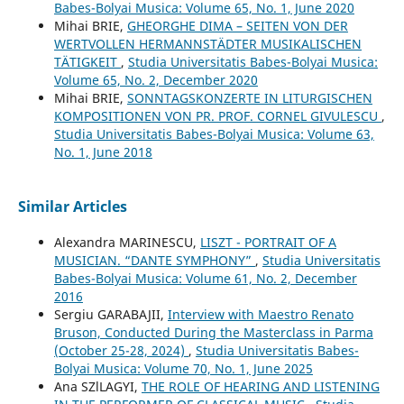
Babes-Bolyai Musica: Volume 65, No. 1, June 2020
Mihai BRIE,
GHEORGHE DIMA – SEITEN VON DER
WERTVOLLEN HERMANNSTÄDTER MUSIKALISCHEN
TÄTIGKEIT
,
Studia Universitatis Babes-Bolyai Musica:
Volume 65, No. 2, December 2020
Mihai BRIE,
SONNTAGSKONZERTE IN LITURGISCHEN
KOMPOSITIONEN VON PR. PROF. CORNEL GIVULESCU
,
Studia Universitatis Babes-Bolyai Musica: Volume 63,
No. 1, June 2018
Similar Articles
Alexandra MARINESCU,
LISZT - PORTRAIT OF A
MUSICIAN. “DANTE SYMPHONY”
,
Studia Universitatis
Babes-Bolyai Musica: Volume 61, No. 2, December
2016
Sergiu GARABAJII,
Interview with Maestro Renato
Bruson, Conducted During the Masterclass in Parma
(October 25-28, 2024)
,
Studia Universitatis Babes-
Bolyai Musica: Volume 70, No. 1, June 2025
Ana SZlLAGYI,
THE ROLE OF HEARING AND LISTENING