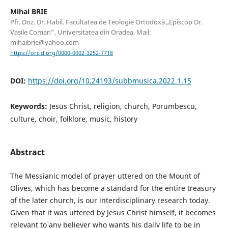
Mihai BRIE
Pfr. Doz. Dr. Habil. Facultatea de Teologie Ortodoxă „Episcop Dr.
Vasile Coman”, Universitatea din Oradea. Mail:
mihaibrie@yahoo.com
https://orcid.org/0000-0002-3252-7718
DOI:
https://doi.org/10.24193/subbmusica.2022.1.15
Keywords:
Jesus Christ, religion, church, Porumbescu,
culture, choir, folklore, music, history
Abstract
The Messianic model of prayer uttered on the Mount of
Olives, which has become a standard for the entire treasury
of the later church, is our interdisciplinary research today.
Given that it was uttered by Jesus Christ himself, it becomes
relevant to any believer who wants his daily life to be in