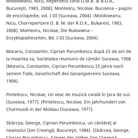
Moldoveanu, Nicu, Repertoriu coral (I.M.B. al B.O.R.,
Bucureşti, 1983, 2008); Monteoru, Nicolae, Bucovina – pagini
de enciclopedie, vol. I-III (Suceava, 2004). (Moldoveanu,
Nicu, Chorrepertoire (I. B. M. der R.O.K., Bukarest, 1983,
2008); Monteoru, Nicolae, Die Bukovwna –
Enzyklopädieseiten, Bd. I-III (Suceava, 2004).
Morariu, Constantin, Ciprian Porumbescu după 25 de ani de
la moartea sa, Societatea reuniunii de cântări Suceava, 1908
(Morariu, Constantin, Ciprian Porumbescu 25 Jahre nach
seinem Tode, Gesellschaft des Gesangvereins Suceava,
1908).
Pintelescu, Nicolae, Un veac de muzică corală în ţara de sus
(Suceava, 1977). (Pintelescu, Nicolae, Ein Jahrhundert von
Chormusik in der Moldau (Suceava, 1977).
Sbârcea, George, Ciprian Porumbescu, un cântăreţ al
neamului (Ion Creangă, Bucureşti, 1984). (Sbârcea, George,
Ciprian Porumbescu, Sänger des Volkes (Ion Creangă,