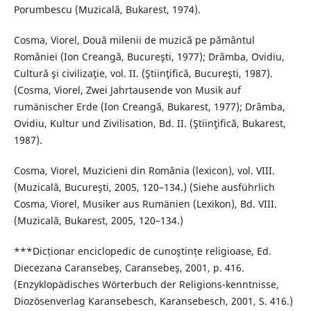
Porumbescu (Muzicală, Bukarest, 1974).
Cosma, Viorel, Două milenii de muzică pe pământul
României (Ion Creangă, Bucureşti, 1977); Drâmba, Ovidiu,
Cultură şi civilizaţie, vol. II. (Ştiinţifică, Bucureşti, 1987).
(Cosma, Viorel, Zwei Jahrtausende von Musik auf
rumänischer Erde (Ion Creangă, Bukarest, 1977); Drâmba,
Ovidiu, Kultur und Zivilisation, Bd. II. (Ştiinţifică, Bukarest,
1987).
Cosma, Viorel, Muzicieni din România (lexicon), vol. VIII.
(Muzicală, Bucureşti, 2005, 120–134.) (Siehe ausführlich
Cosma, Viorel, Musiker aus Rumänien (Lexikon), Bd. VIII.
(Muzicală, Bukarest, 2005, 120–134.)
***Dicționar enciclopedic de cunoştințe religioase, Ed.
Diecezana Caransebeş, Caransebeş, 2001, p. 416.
(Enzyklopädisches Wörterbuch der Religions-kenntnisse,
Diozösenverlag Karansebesch, Karansebesch, 2001, S. 416.)