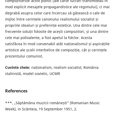
compozitorilor activi politic (ale căror lucrări transmiteau în
mod explicit mesajele propagandistice ale regimului), ci mai
degrabă asupra celor care încercau să găsească o cale de
mijloc între cerințele canonului realismului socialist și
propriile idealuri și preferințe estetice. Una dintre cele mai
frecvente soluții folosite de acești compozitori, și una dintre
cele mai polivalente, a fost apelul la folclor. Acesta
satisfăcea în mod convenabil atât naționalismul și aspirațiile
artistice ale școlii interbelice de compoziție, cât și cerințele
prezentului comunist.
Cuvinte cheie:
naționalism, realism socialist, România
stalinistă, model sovietic, UCMR
References
***, „Săptămâna muzicii românești” (Romanian Music
Week), in Scânteia, 19 September 1951, 2.