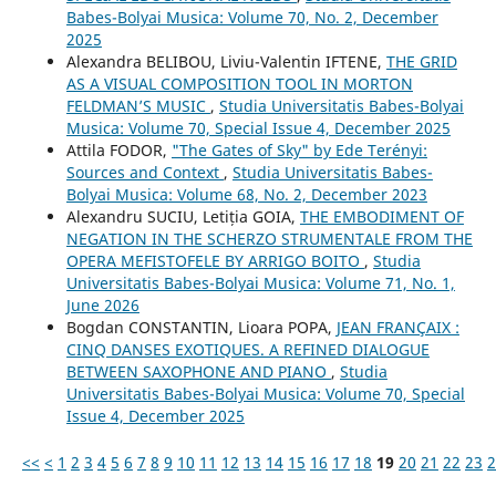
Babes-Bolyai Musica: Volume 70, No. 2, December
2025
Alexandra BELIBOU, Liviu-Valentin IFTENE,
THE GRID
AS A VISUAL COMPOSITION TOOL IN MORTON
FELDMAN’S MUSIC
,
Studia Universitatis Babes-Bolyai
Musica: Volume 70, Special Issue 4, December 2025
Attila FODOR,
"The Gates of Sky" by Ede Terényi:
Sources and Context
,
Studia Universitatis Babes-
Bolyai Musica: Volume 68, No. 2, December 2023
Alexandru SUCIU, Letiția GOIA,
THE EMBODIMENT OF
NEGATION IN THE SCHERZO STRUMENTALE FROM THE
OPERA MEFISTOFELE BY ARRIGO BOITO
,
Studia
Universitatis Babes-Bolyai Musica: Volume 71, No. 1,
June 2026
Bogdan CONSTANTIN, Lioara POPA,
JEAN FRANÇAIX :
CINQ DANSES EXOTIQUES. A REFINED DIALOGUE
BETWEEN SAXOPHONE AND PIANO
,
Studia
Universitatis Babes-Bolyai Musica: Volume 70, Special
Issue 4, December 2025
<<
<
1
2
3
4
5
6
7
8
9
10
11
12
13
14
15
16
17
18
19
20
21
22
23
2