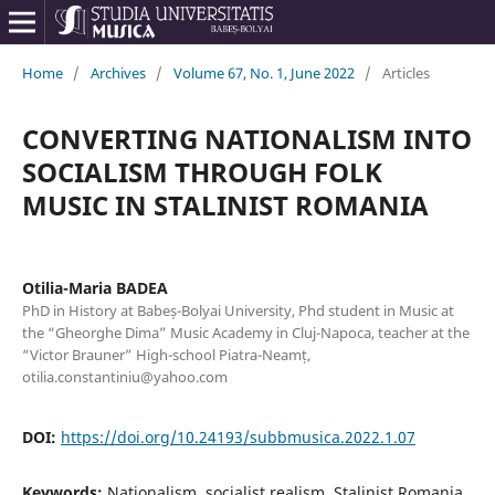
Home
/
Archives
/
Volume 67, No. 1, June 2022
/
Articles
CONVERTING NATIONALISM INTO
SOCIALISM THROUGH FOLK
MUSIC IN STALINIST ROMANIA
Otilia-Maria BADEA
PhD in History at Babeș-Bolyai University, Phd student in Music at
the “Gheorghe Dima” Music Academy in Cluj-Napoca, teacher at the
“Victor Brauner” High-school Piatra-Neamț,
otilia.constantiniu@yahoo.com
DOI:
https://doi.org/10.24193/subbmusica.2022.1.07
Keywords:
Nationalism, socialist realism, Stalinist Romania,