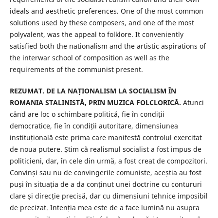
ideals and aesthetic preferences. One of the most common
solutions used by these composers, and one of the most
polyvalent, was the appeal to folklore. It conveniently
satisfied both the nationalism and the artistic aspirations of
the interwar school of composition as well as the
requirements of the communist present.
REZUMAT. DE LA NAȚIONALISM LA SOCIALISM ÎN
ROMANIA STALINISTĂ, PRIN MUZICA FOLCLORICĂ.
Atunci
când are loc o schimbare politică, fie în condiții
democratice, fie în condiții autoritare, dimensiunea
instituțională este prima care manifestă controlul exercitat
de noua putere. Știm că realismul socialist a fost impus de
politicieni, dar, în cele din urmă, a fost creat de compozitori.
Convinși sau nu de convingerile comuniste, aceștia au fost
puși în situația de a da conținut unei doctrine cu contururi
clare și direcție precisă, dar cu dimensiuni tehnice imposibil
de precizat. Intenția mea este de a face lumină nu asupra