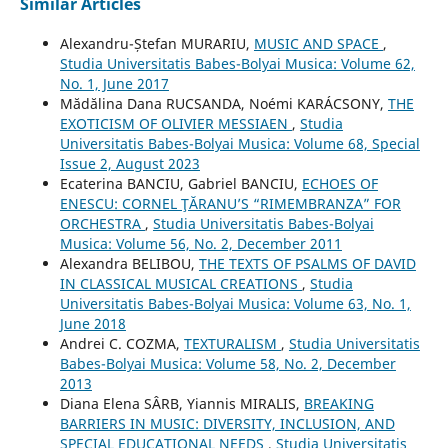
Similar Articles
Alexandru-Ștefan MURARIU,
MUSIC AND SPACE
,
Studia Universitatis Babes-Bolyai Musica: Volume 62,
No. 1, June 2017
Mădălina Dana RUCSANDA, Noémi KARÁCSONY,
THE
EXOTICISM OF OLIVIER MESSIAEN
,
Studia
Universitatis Babes-Bolyai Musica: Volume 68, Special
Issue 2, August 2023
Ecaterina BANCIU, Gabriel BANCIU,
ECHOES OF
ENESCU: CORNEL ŢĂRANU’S “RIMEMBRANZA” FOR
ORCHESTRA
,
Studia Universitatis Babes-Bolyai
Musica: Volume 56, No. 2, December 2011
Alexandra BELIBOU,
THE TEXTS OF PSALMS OF DAVID
IN CLASSICAL MUSICAL CREATIONS
,
Studia
Universitatis Babes-Bolyai Musica: Volume 63, No. 1,
June 2018
Andrei C. COZMA,
TEXTURALISM
,
Studia Universitatis
Babes-Bolyai Musica: Volume 58, No. 2, December
2013
Diana Elena SÂRB, Yiannis MIRALIS,
BREAKING
BARRIERS IN MUSIC: DIVERSITY, INCLUSION, AND
SPECIAL EDUCATIONAL NEEDS
,
Studia Universitatis