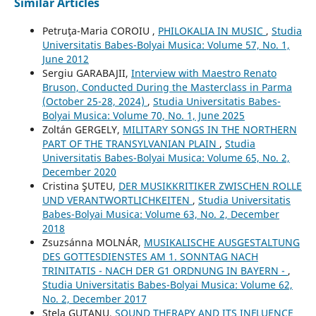
Similar Articles
Petruţa-Maria COROIU ,
PHILOKALIA IN MUSIC
,
Studia
Universitatis Babes-Bolyai Musica: Volume 57, No. 1,
June 2012
Sergiu GARABAJII,
Interview with Maestro Renato
Bruson, Conducted During the Masterclass in Parma
(October 25-28, 2024)
,
Studia Universitatis Babes-
Bolyai Musica: Volume 70, No. 1, June 2025
Zoltán GERGELY,
MILITARY SONGS IN THE NORTHERN
PART OF THE TRANSYLVANIAN PLAIN
,
Studia
Universitatis Babes-Bolyai Musica: Volume 65, No. 2,
December 2020
Cristina ŞUTEU,
DER MUSIKKRITIKER ZWISCHEN ROLLE
UND VERANTWORTLICHKEITEN
,
Studia Universitatis
Babes-Bolyai Musica: Volume 63, No. 2, December
2018
Zsuzsánna MOLNÁR,
MUSIKALISCHE AUSGESTALTUNG
DES GOTTESDIENSTES AM 1. SONNTAG NACH
TRINITATIS - NACH DER G1 ORDNUNG IN BAYERN -
,
Studia Universitatis Babes-Bolyai Musica: Volume 62,
No. 2, December 2017
Stela GUŢANU,
SOUND THERAPY AND ITS INFLUENCE