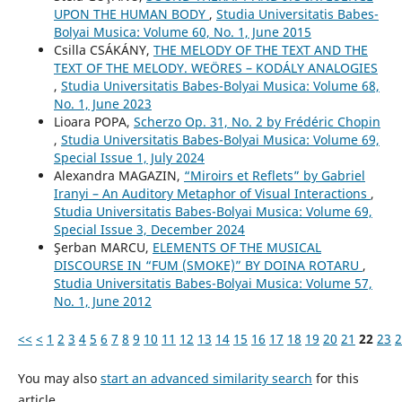
UPON THE HUMAN BODY
,
Studia Universitatis Babes-
Bolyai Musica: Volume 60, No. 1, June 2015
Csilla CSÁKÁNY,
THE MELODY OF THE TEXT AND THE
TEXT OF THE MELODY. WEÖRES – KODÁLY ANALOGIES
,
Studia Universitatis Babes-Bolyai Musica: Volume 68,
No. 1, June 2023
Lioara POPA,
Scherzo Op. 31, No. 2 by Frédéric Chopin
,
Studia Universitatis Babes-Bolyai Musica: Volume 69,
Special Issue 1, July 2024
Alexandra MAGAZIN,
“Miroirs et Reflets” by Gabriel
Iranyi – An Auditory Metaphor of Visual Interactions
,
Studia Universitatis Babes-Bolyai Musica: Volume 69,
Special Issue 3, December 2024
Şerban MARCU,
ELEMENTS OF THE MUSICAL
DISCOURSE IN “FUM (SMOKE)” BY DOINA ROTARU
,
Studia Universitatis Babes-Bolyai Musica: Volume 57,
No. 1, June 2012
<<
<
1
2
3
4
5
6
7
8
9
10
11
12
13
14
15
16
17
18
19
20
21
22
23
2
You may also
start an advanced similarity search
for this
article.