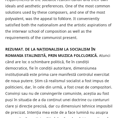
ideals and aesthetic preferences. One of the most common
solutions used by these composers, and one of the most
polyvalent, was the appeal to folklore. It conveniently
satisfied both the nationalism and the artistic aspirations of
the interwar school of composition as well as the
requirements of the communist present.
REZUMAT. DE LA NAȚIONALISM LA SOCIALISM ÎN
ROMANIA STALINISTĂ, PRIN MUZICA FOLCLORICĂ.
Atunci
când are loc o schimbare politică, fie în condiții
democratice, fie în condiții autoritare, dimensiunea
instituțională este prima care manifestă controlul exercitat
de noua putere. Știm că realismul socialist a fost impus de
politicieni, dar, în cele din urmă, a fost creat de compozitori.
Convinși sau nu de convingerile comuniste, aceștia au fost
puși în situația de a da conținut unei doctrine cu contururi
clare și direcție precisă, dar cu dimensiuni tehnice imposibil
de precizat. Intenția mea este de a face lumină nu asupra