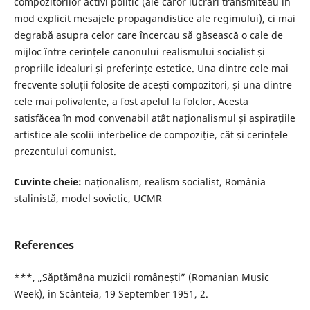
compozitorilor activi politic (ale căror lucrări transmiteau în
mod explicit mesajele propagandistice ale regimului), ci mai
degrabă asupra celor care încercau să găsească o cale de
mijloc între cerințele canonului realismului socialist și
propriile idealuri și preferințe estetice. Una dintre cele mai
frecvente soluții folosite de acești compozitori, și una dintre
cele mai polivalente, a fost apelul la folclor. Acesta
satisfăcea în mod convenabil atât naționalismul și aspirațiile
artistice ale școlii interbelice de compoziție, cât și cerințele
prezentului comunist.
Cuvinte cheie:
naționalism, realism socialist, România
stalinistă, model sovietic, UCMR
References
***, „Săptămâna muzicii românești” (Romanian Music
Week), in Scânteia, 19 September 1951, 2.