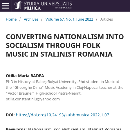
Home
/
Archives
/
Volume 67, No. 1, June 2022
/
Articles
CONVERTING NATIONALISM INTO
SOCIALISM THROUGH FOLK
MUSIC IN STALINIST ROMANIA
Otilia-Maria BADEA
PhD in History at Babeș-Bolyai University, Phd student in Music at
the “Gheorghe Dima” Music Academy in Cluj-Napoca, teacher at the
“Victor Brauner” High-school Piatra-Neamț,
otilia.constantiniu@yahoo.com
DOI:
https://doi.org/10.24193/subbmusica.2022.1.07
Keywords:
Nationalism, socialist realism, Stalinist Romania,