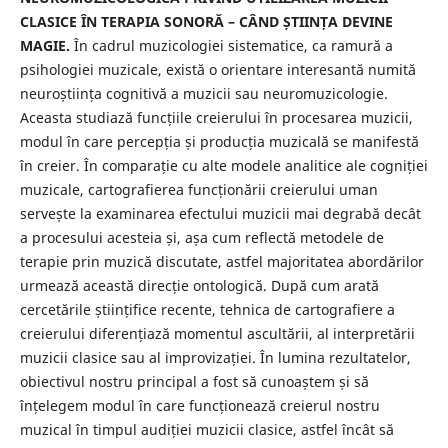
CLASICE ÎN TERAPIA SONORĂ – CÂND ȘTIINȚA DEVINE
MAGIE.
În cadrul muzicologiei sistematice, ca ramură a
psihologiei muzicale, există o orientare interesantă numită
neuroștiința cognitivă a muzicii sau neuromuzicologie.
Aceasta studiază funcțiile creierului în procesarea muzicii,
modul în care percepția și producția muzicală se manifestă
în creier. În comparație cu alte modele analitice ale cogniției
muzicale, cartografierea funcționării creierului uman
servește la examinarea efectului muzicii mai degrabă decât
a procesului acesteia și, așa cum reflectă metodele de
terapie prin muzică discutate, astfel majoritatea abordărilor
urmează această direcție ontologică. După cum arată
cercetările științifice recente, tehnica de cartografiere a
creierului diferențiază momentul ascultării, al interpretării
muzicii clasice sau al improvizației. În lumina rezultatelor,
obiectivul nostru principal a fost să cunoaștem și să
înțelegem modul în care funcționează creierul nostru
muzical în timpul audiției muzicii clasice, astfel încât să