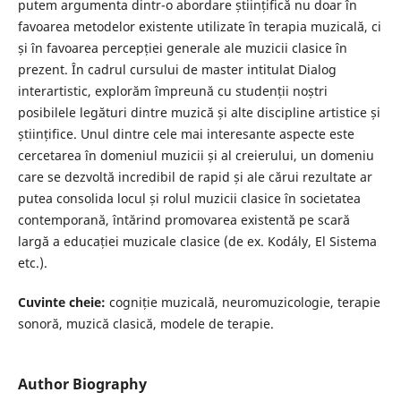
putem argumenta dintr-o abordare științifică nu doar în
favoarea metodelor existente utilizate în terapia muzicală, ci
și în favoarea percepției generale ale muzicii clasice în
prezent. În cadrul cursului de master intitulat Dialog
interartistic, explorăm împreună cu studenții noștri
posibilele legături dintre muzică și alte discipline artistice și
științifice. Unul dintre cele mai interesante aspecte este
cercetarea în domeniul muzicii și al creierului, un domeniu
care se dezvoltă incredibil de rapid și ale cărui rezultate ar
putea consolida locul și rolul muzicii clasice în societatea
contemporană, întărind promovarea existentă pe scară
largă a educației muzicale clasice (de ex. Kodály, El Sistema
etc.).
Cuvinte cheie:
cogniție muzicală, neuromuzicologie, terapie
sonoră, muzică clasică, modele de terapie.
Author Biography