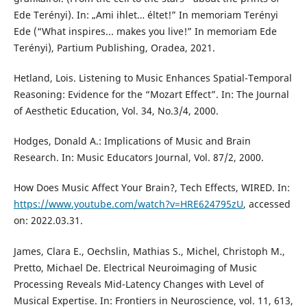
Ede Terényi). In: „Ami ihlet… éltet!” In memoriam Terényi
Ede (“What inspires... makes you live!” In memoriam Ede
Terényi), Partium Publishing, Oradea, 2021.
Hetland, Lois. Listening to Music Enhances Spatial-Temporal
Reasoning: Evidence for the “Mozart Effect”. In: The Journal
of Aesthetic Education, Vol. 34, No.3/4, 2000.
Hodges, Donald A.: Implications of Music and Brain
Research. In: Music Educators Journal, Vol. 87/2, 2000.
How Does Music Affect Your Brain?, Tech Effects, WIRED. In:
https://www.youtube.com/watch?v=HRE624795zU
, accessed
on: 2022.03.31.
James, Clara E., Oechslin, Mathias S., Michel, Christoph M.,
Pretto, Michael De. Electrical Neuroimaging of Music
Processing Reveals Mid-Latency Changes with Level of
Musical Expertise. In: Frontiers in Neuroscience, vol. 11, 613,