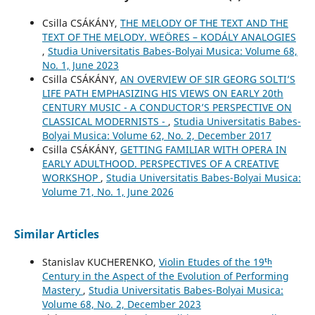
Csilla CSÁKÁNY,
THE MELODY OF THE TEXT AND THE
TEXT OF THE MELODY. WEÖRES – KODÁLY ANALOGIES
,
Studia Universitatis Babes-Bolyai Musica: Volume 68,
No. 1, June 2023
Csilla CSÁKÁNY,
AN OVERVIEW OF SIR GEORG SOLTI’S
LIFE PATH EMPHASIZING HIS VIEWS ON EARLY 20th
CENTURY MUSIC - A CONDUCTOR’S PERSPECTIVE ON
CLASSICAL MODERNISTS -
,
Studia Universitatis Babes-
Bolyai Musica: Volume 62, No. 2, December 2017
Csilla CSÁKÁNY,
GETTING FAMILIAR WITH OPERA IN
EARLY ADULTHOOD. PERSPECTIVES OF A CREATIVE
WORKSHOP
,
Studia Universitatis Babes-Bolyai Musica:
Volume 71, No. 1, June 2026
Similar Articles
Stanislav KUCHERENKO,
Violin Etudes of the 19ᵗʰ
Century in the Aspect of the Evolution of Performing
Mastery
,
Studia Universitatis Babes-Bolyai Musica:
Volume 68, No. 2, December 2023