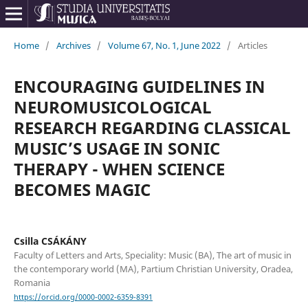
Home
/
Archives
/
Volume 67, No. 1, June 2022
/
Articles
ENCOURAGING GUIDELINES IN
NEUROMUSICOLOGICAL
RESEARCH REGARDING CLASSICAL
MUSIC’S USAGE IN SONIC
THERAPY - WHEN SCIENCE
BECOMES MAGIC
Csilla CSÁKÁNY
Faculty of Letters and Arts, Speciality: Music (BA), The art of music in
the contemporary world (MA), Partium Christian University, Oradea,
Romania
https://orcid.org/0000-0002-6359-8391