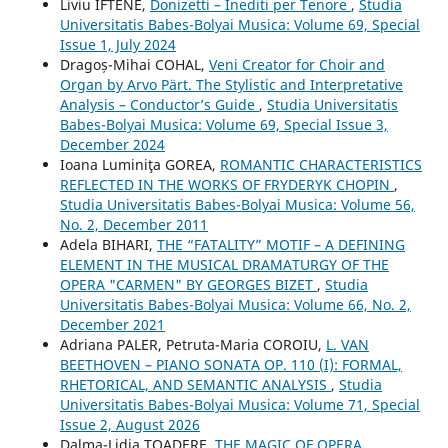
Liviu IFTENE,
Donizetti – Inediti per Tenore
,
Studia
Universitatis Babes-Bolyai Musica: Volume 69, Special
Issue 1, July 2024
Dragoș-Mihai COHAL,
Veni Creator for Choir and
Organ by Arvo Pärt. The Stylistic and Interpretative
Analysis – Conductor’s Guide
,
Studia Universitatis
Babes-Bolyai Musica: Volume 69, Special Issue 3,
December 2024
Ioana Luminiţa GOREA,
ROMANTIC CHARACTERISTICS
REFLECTED IN THE WORKS OF FRYDERYK CHOPIN
,
Studia Universitatis Babes-Bolyai Musica: Volume 56,
No. 2, December 2011
Adela BIHARI,
THE “FATALITY” MOTIF – A DEFINING
ELEMENT IN THE MUSICAL DRAMATURGY OF THE
OPERA "CARMEN" BY GEORGES BIZET
,
Studia
Universitatis Babes-Bolyai Musica: Volume 66, No. 2,
December 2021
Adriana PALER, Petruta-Maria COROIU,
L. VAN
BEETHOVEN – PIANO SONATA OP. 110 (I): FORMAL,
RHETORICAL, AND SEMANTIC ANALYSIS
,
Studia
Universitatis Babes-Bolyai Musica: Volume 71, Special
Issue 2, August 2026
Dalma-Lidia TOADERE,
THE MAGIC OF OPERA.