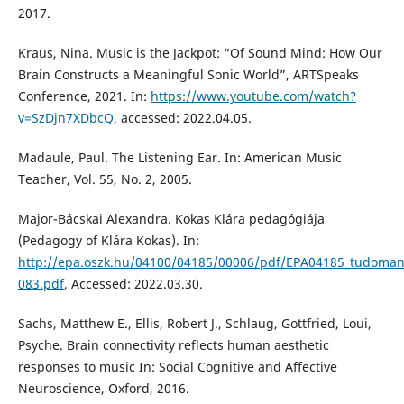
2017.
Kraus, Nina. Music is the Jackpot: “Of Sound Mind: How Our
Brain Constructs a Meaningful Sonic World”, ARTSpeaks
Conference, 2021. In:
https://www.youtube.com/watch?
v=SzDjn7XDbcQ
, accessed: 2022.04.05.
Madaule, Paul. The Listening Ear. In: American Music
Teacher, Vol. 55, No. 2, 2005.
Major-Bácskai Alexandra. Kokas Klára pedagógiája
(Pedagogy of Klára Kokas). In:
http://epa.oszk.hu/04100/04185/00006/pdf/EPA04185_tudoman
083.pdf
, Accessed: 2022.03.30.
Sachs, Matthew E., Ellis, Robert J., Schlaug, Gottfried, Loui,
Psyche. Brain connectivity reflects human aesthetic
responses to music In: Social Cognitive and Affective
Neuroscience, Oxford, 2016.