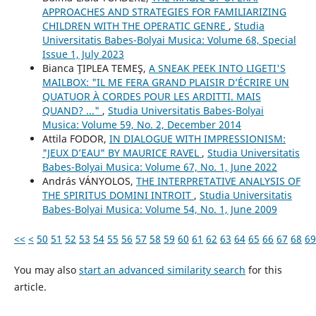
APPROACHES AND STRATEGIES FOR FAMILIARIZING
CHILDREN WITH THE OPERATIC GENRE
,
Studia
Universitatis Babes-Bolyai Musica: Volume 68, Special
Issue 1, July 2023
Bianca ŢIPLEA TEMEŞ,
A SNEAK PEEK INTO LIGETI'S
MAILBOX: "IL ME FERA GRAND PLAISIR D’ÉCRIRE UN
QUATUOR À CORDES POUR LES ARDITTI. MAIS
QUAND? ..."
,
Studia Universitatis Babes-Bolyai
Musica: Volume 59, No. 2, December 2014
Attila FODOR,
IN DIALOGUE WITH IMPRESSIONISM:
"JEUX D’EAU" BY MAURICE RAVEL
,
Studia Universitatis
Babes-Bolyai Musica: Volume 67, No. 1, June 2022
András VÁNYOLOS,
THE INTERPRETATIVE ANALYSIS OF
THE SPIRITUS DOMINI INTROIT
,
Studia Universitatis
Babes-Bolyai Musica: Volume 54, No. 1, June 2009
<<
<
50
51
52
53
54
55
56
57
58
59
60
61
62
63
64
65
66
67
68
69
You may also
start an advanced similarity search
for this
article.