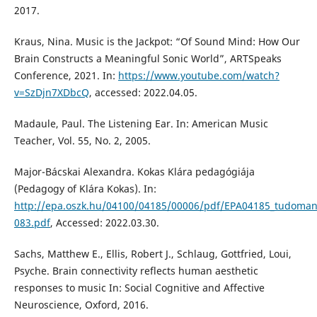
2017.
Kraus, Nina. Music is the Jackpot: “Of Sound Mind: How Our
Brain Constructs a Meaningful Sonic World”, ARTSpeaks
Conference, 2021. In:
https://www.youtube.com/watch?
v=SzDjn7XDbcQ
, accessed: 2022.04.05.
Madaule, Paul. The Listening Ear. In: American Music
Teacher, Vol. 55, No. 2, 2005.
Major-Bácskai Alexandra. Kokas Klára pedagógiája
(Pedagogy of Klára Kokas). In:
http://epa.oszk.hu/04100/04185/00006/pdf/EPA04185_tudoman
083.pdf
, Accessed: 2022.03.30.
Sachs, Matthew E., Ellis, Robert J., Schlaug, Gottfried, Loui,
Psyche. Brain connectivity reflects human aesthetic
responses to music In: Social Cognitive and Affective
Neuroscience, Oxford, 2016.