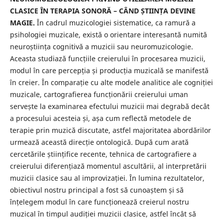
CLASICE ÎN TERAPIA SONORĂ – CÂND ȘTIINȚA DEVINE
MAGIE.
În cadrul muzicologiei sistematice, ca ramură a
psihologiei muzicale, există o orientare interesantă numită
neuroștiința cognitivă a muzicii sau neuromuzicologie.
Aceasta studiază funcțiile creierului în procesarea muzicii,
modul în care percepția și producția muzicală se manifestă
în creier. În comparație cu alte modele analitice ale cogniției
muzicale, cartografierea funcționării creierului uman
servește la examinarea efectului muzicii mai degrabă decât
a procesului acesteia și, așa cum reflectă metodele de
terapie prin muzică discutate, astfel majoritatea abordărilor
urmează această direcție ontologică. După cum arată
cercetările științifice recente, tehnica de cartografiere a
creierului diferențiază momentul ascultării, al interpretării
muzicii clasice sau al improvizației. În lumina rezultatelor,
obiectivul nostru principal a fost să cunoaștem și să
înțelegem modul în care funcționează creierul nostru
muzical în timpul audiției muzicii clasice, astfel încât să