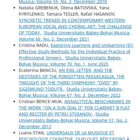
Musica: Volume 55, No. 2, December 2010
Natalia GREBENUK, Olena BATOVSKA, Yana
KYRYLENKO, Tamara TESLER, Rafail HASANOV,
SYNCRETIC TRENDS IN CONTEMPORARY WESTERN
EUROPEAN VOCAL AND CHORAL ART: THE CHALLENGE
OF TODAY
,
Studia Universitatis Babes-Bolyai Musica:
Volume 66, No. 2, December 2021
Cristina RADU,
Exploring Learning and Unlearning (II):
Effective Study Methods for the Individual Practice of
Professional Singers
,
Studia Universitatis Babes-
Bolyai Musica: Volume 70, No. 1, June 2025
Ecaterina BANCIU,
AN EVIL LETTER, AND THE
DESTINIES OF THE FORGOTTEN PASSACAGLIA. THE
TWILIGHT OF THE THIRD SYMPHONY “OVID” BY
SIGISMUND TODUȚĂ
,
Studia Universitatis Babes-
Bolyai Musica: Volume 67, No. 2, December 2022
Cristian BENCE-MUK,
ANNALYTICAL BENCHMARKS IN
THE WORK “ON A SUN DIAL II” FOR CLARINET B FLAT
AND RECITER BY PETRU STOIANOV
,
Studia
Universitatis Babes-Bolyai Musica: Volume 57, No. 2,
December 2012
Luana STAN,
UNIVERSAUX DE LA MUSIQUE ET
PSYCHOLOGIE COGNITIVE. QUELQUES RÉFLEXIONS À