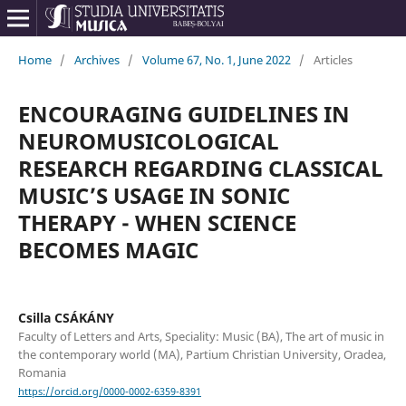
Home
/
Archives
/
Volume 67, No. 1, June 2022
/
Articles
ENCOURAGING GUIDELINES IN
NEUROMUSICOLOGICAL
RESEARCH REGARDING CLASSICAL
MUSIC’S USAGE IN SONIC
THERAPY - WHEN SCIENCE
BECOMES MAGIC
Csilla CSÁKÁNY
Faculty of Letters and Arts, Speciality: Music (BA), The art of music in
the contemporary world (MA), Partium Christian University, Oradea,
Romania
https://orcid.org/0000-0002-6359-8391