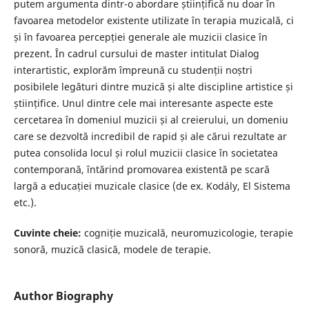
putem argumenta dintr-o abordare științifică nu doar în
favoarea metodelor existente utilizate în terapia muzicală, ci
și în favoarea percepției generale ale muzicii clasice în
prezent. În cadrul cursului de master intitulat Dialog
interartistic, explorăm împreună cu studenții noștri
posibilele legături dintre muzică și alte discipline artistice și
științifice. Unul dintre cele mai interesante aspecte este
cercetarea în domeniul muzicii și al creierului, un domeniu
care se dezvoltă incredibil de rapid și ale cărui rezultate ar
putea consolida locul și rolul muzicii clasice în societatea
contemporană, întărind promovarea existentă pe scară
largă a educației muzicale clasice (de ex. Kodály, El Sistema
etc.).
Cuvinte cheie:
cogniție muzicală, neuromuzicologie, terapie
sonoră, muzică clasică, modele de terapie.
Author Biography