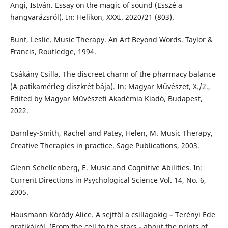
Angi, István. Essay on the magic of sound (Esszé a
hangvarázsról). In: Helikon, XXXI. 2020/21 (803).
Bunt, Leslie. Music Therapy. An Art Beyond Words. Taylor &
Francis, Routledge, 1994.
Csákány Csilla. The discreet charm of the pharmacy balance
(A patikamérleg diszkrét bája). In: Magyar Művészet, X./2.,
Edited by Magyar Művészeti Akadémia Kiadó, Budapest,
2022.
Darnley-Smith, Rachel and Patey, Helen, M. Music Therapy,
Creative Therapies in practice. Sage Publications, 2003.
Glenn Schellenberg, E. Music and Cognitive Abilities. In:
Current Directions in Psychological Science Vol. 14, No. 6,
2005.
Hausmann Kóródy Alice. A sejttől a csillagokig – Terényi Ede
grafikáiról. (From the cell to the stars - about the prints of