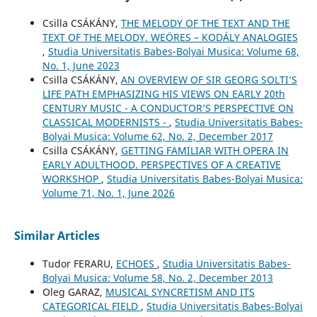
Csilla CSÁKÁNY,
THE MELODY OF THE TEXT AND THE
TEXT OF THE MELODY. WEÖRES – KODÁLY ANALOGIES
,
Studia Universitatis Babes-Bolyai Musica: Volume 68,
No. 1, June 2023
Csilla CSÁKÁNY,
AN OVERVIEW OF SIR GEORG SOLTI’S
LIFE PATH EMPHASIZING HIS VIEWS ON EARLY 20th
CENTURY MUSIC - A CONDUCTOR’S PERSPECTIVE ON
CLASSICAL MODERNISTS -
,
Studia Universitatis Babes-
Bolyai Musica: Volume 62, No. 2, December 2017
Csilla CSÁKÁNY,
GETTING FAMILIAR WITH OPERA IN
EARLY ADULTHOOD. PERSPECTIVES OF A CREATIVE
WORKSHOP
,
Studia Universitatis Babes-Bolyai Musica:
Volume 71, No. 1, June 2026
Similar Articles
Tudor FERARU,
ECHOES
,
Studia Universitatis Babes-
Bolyai Musica: Volume 58, No. 2, December 2013
Oleg GARAZ,
MUSICAL SYNCRETISM AND ITS
CATEGORICAL FIELD
,
Studia Universitatis Babes-Bolyai