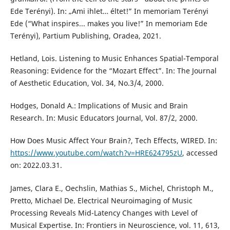
Ede Terényi). In: „Ami ihlet… éltet!” In memoriam Terényi
Ede (“What inspires... makes you live!” In memoriam Ede
Terényi), Partium Publishing, Oradea, 2021.
Hetland, Lois. Listening to Music Enhances Spatial-Temporal
Reasoning: Evidence for the “Mozart Effect”. In: The Journal
of Aesthetic Education, Vol. 34, No.3/4, 2000.
Hodges, Donald A.: Implications of Music and Brain
Research. In: Music Educators Journal, Vol. 87/2, 2000.
How Does Music Affect Your Brain?, Tech Effects, WIRED. In:
https://www.youtube.com/watch?v=HRE624795zU
, accessed
on: 2022.03.31.
James, Clara E., Oechslin, Mathias S., Michel, Christoph M.,
Pretto, Michael De. Electrical Neuroimaging of Music
Processing Reveals Mid-Latency Changes with Level of
Musical Expertise. In: Frontiers in Neuroscience, vol. 11, 613,