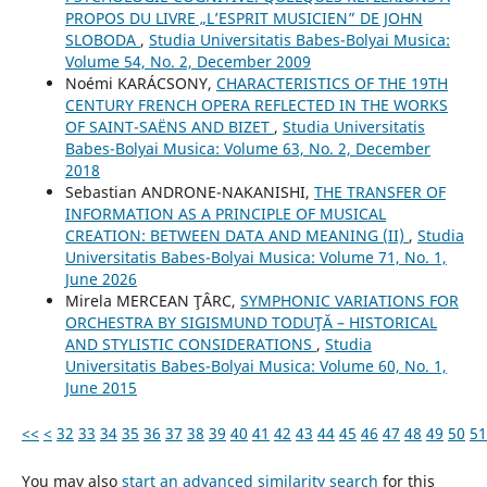
PROPOS DU LIVRE „L’ESPRIT MUSICIEN” DE JOHN
SLOBODA
,
Studia Universitatis Babes-Bolyai Musica:
Volume 54, No. 2, December 2009
Noémi KARÁCSONY,
CHARACTERISTICS OF THE 19TH
CENTURY FRENCH OPERA REFLECTED IN THE WORKS
OF SAINT-SAËNS AND BIZET
,
Studia Universitatis
Babes-Bolyai Musica: Volume 63, No. 2, December
2018
Sebastian ANDRONE-NAKANISHI,
THE TRANSFER OF
INFORMATION AS A PRINCIPLE OF MUSICAL
CREATION: BETWEEN DATA AND MEANING (II)
,
Studia
Universitatis Babes-Bolyai Musica: Volume 71, No. 1,
June 2026
Mirela MERCEAN ŢÂRC,
SYMPHONIC VARIATIONS FOR
ORCHESTRA BY SIGISMUND TODUŢĂ – HISTORICAL
AND STYLISTIC CONSIDERATIONS
,
Studia
Universitatis Babes-Bolyai Musica: Volume 60, No. 1,
June 2015
<<
<
32
33
34
35
36
37
38
39
40
41
42
43
44
45
46
47
48
49
50
51
You may also
start an advanced similarity search
for this