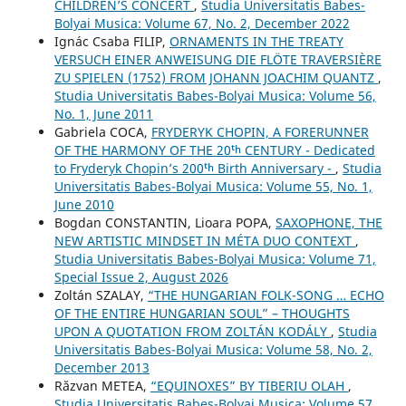
CHILDREN’S CONCERT
,
Studia Universitatis Babes-
Bolyai Musica: Volume 67, No. 2, December 2022
Ignác Csaba FILIP,
ORNAMENTS IN THE TREATY
VERSUCH EINER ANWEISUNG DIE FLÖTE TRAVERSIÈRE
ZU SPIELEN (1752) FROM JOHANN JOACHIM QUANTZ
,
Studia Universitatis Babes-Bolyai Musica: Volume 56,
No. 1, June 2011
Gabriela COCA,
FRYDERYK CHOPIN, A FORERUNNER
OF THE HARMONY OF THE 20ᵗʰ CENTURY - Dedicated
to Fryderyk Chopin’s 200ᵗʰ Birth Anniversary -
,
Studia
Universitatis Babes-Bolyai Musica: Volume 55, No. 1,
June 2010
Bogdan CONSTANTIN, Lioara POPA,
SAXOPHONE, THE
NEW ARTISTIC MINDSET IN MÉTA DUO CONTEXT
,
Studia Universitatis Babes-Bolyai Musica: Volume 71,
Special Issue 2, August 2026
Zoltán SZALAY,
“THE HUNGARIAN FOLK-SONG … ECHO
OF THE ENTIRE HUNGARIAN SOUL” – THOUGHTS
UPON A QUOTATION FROM ZOLTÁN KODÁLY
,
Studia
Universitatis Babes-Bolyai Musica: Volume 58, No. 2,
December 2013
Răzvan METEA,
“EQUINOXES” BY TIBERIU OLAH
,
Studia Universitatis Babes-Bolyai Musica: Volume 57,