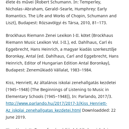
élete és művei (Robert Schumann. In: Temperley,
Nicholas−Abraham, Gerald−Searle, Humphrey: Early
Romantics. The Life and Works of Chopin, Schumann and
Liszt), Budapest: Rózsavölgyi és Társa, 2010, 81−173.
Brockhaus Riemann Zenei Lexikon I-II. kötet (Brockhaus
Riemann Music Lexikon Vol. I-II.), ed. Dahlhaus, Carl és
Eggebrecht, Hans Heinrich, a magyar kiadás szerkesztője
Boronkay, Antal (ed. Dahlhaus, Carl and Eggebrecht, Hans
Heinrich, Editor of Hungarian Edition Antal Boronkay),
Budapest: Zeneműkiadó Vállalat, 1983−1984.
Kiss, Henriett, Az általános iskolai zenehallgatás kezdetei
(1945−1948) (The Beginnings of Listening to Music in
Elementary Schools (1945−1948)), In: Parlando, 2017/3.
http://www.parlando.hu/2017/2017-3/Kiss_Henriett-
Az_iskolai_zenehallgatas_kezdetei.html
Downloadded: 22
June 2019.