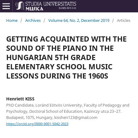
Home
/
Archives
/
Volume 64, No. 2, December 2019
/
Articles
GETTING ACQUAINTED WITH THE
SOUND OF THE PIANO IN THE
HUNGARIAN 5TH GRADE
ELEMENTARY SCHOOL MUSIC
LESSONS DURING THE 1960S
Henriett KISS
PhD Candidate, Loránd Eötvös University, Faculty of Pedagogy and
Psychology, Doctoral School of Education, Kazinczy utca 23−27.
Budapest, 1075, Hungary, kisshen123@gmail.com
https://orcid.org/0000-0001-5042-2023