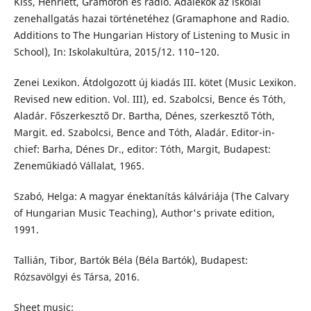
Kiss, Henriett, Gramofon és rádió. Adalékok az iskolai
zenehallgatás hazai történetéhez (Gramaphone and Radio.
Additions to The Hungarian History of Listening to Music in
School), In: Iskolakultúra, 2015/12. 110−120.
Zenei Lexikon. Átdolgozott új kiadás III. kötet (Music Lexikon.
Revised new edition. Vol. III), ed. Szabolcsi, Bence és Tóth,
Aladár. Főszerkesztő Dr. Bartha, Dénes, szerkesztő Tóth,
Margit. ed. Szabolcsi, Bence and Tóth, Aladár. Editor-in-
chief: Barha, Dénes Dr., editor: Tóth, Margit, Budapest:
Zeneműkiadó Vállalat, 1965.
Szabó, Helga: A magyar énektanítás kálváriája (The Calvary
of Hungarian Music Teaching), Author's private edition,
1991.
Tallián, Tibor, Bartók Béla (Béla Bartók), Budapest:
Rózsavölgyi és Társa, 2016.
Sheet music: