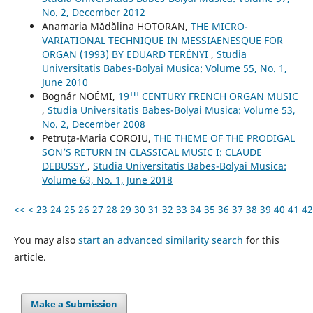
No. 2, December 2012
Anamaria Mădălina HOTORAN,
THE MICRO-
VARIATIONAL TECHNIQUE IN MESSIAENESQUE FOR
ORGAN (1993) BY EDUARD TERÉNYI
,
Studia
Universitatis Babes-Bolyai Musica: Volume 55, No. 1,
June 2010
Bognár NOÉMI,
19ᵀᴴ CENTURY FRENCH ORGAN MUSIC
,
Studia Universitatis Babes-Bolyai Musica: Volume 53,
No. 2, December 2008
Petruța-Maria COROIU,
THE THEME OF THE PRODIGAL
SON’S RETURN IN CLASSICAL MUSIC I: CLAUDE
DEBUSSY
,
Studia Universitatis Babes-Bolyai Musica:
Volume 63, No. 1, June 2018
<<
<
23
24
25
26
27
28
29
30
31
32
33
34
35
36
37
38
39
40
41
42
You may also
start an advanced similarity search
for this
article.
Make a Submission