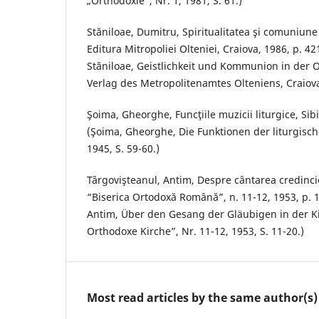
„Orthodoxie”, Nr. 1, 1981, S. 61.)
Stăniloae, Dumitru, Spiritualitatea şi comuniune
Editura Mitropoliei Olteniei, Craiova, 1986, p. 42
Stăniloae, Geistlichkeit und Kommunion in der O
Verlag des Metropolitenamtes Olteniens, Craiova,
Şoima, Gheorghe, Funcţiile muzicii liturgice, Sib
(Şoima, Gheorghe, Die Funktionen der liturgisc
1945, S. 59-60.)
Târgovişteanul, Antim, Despre cântarea credincioş
“Biserica Ortodoxă Română”, n. 11-12, 1953, p. 1
Antim, Über den Gesang der Gläubigen in der K
Orthodoxe Kirche”, Nr. 11-12, 1953, S. 11-20.)
Most read articles by the same author(s)