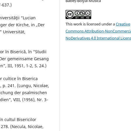
Babeș-Bolyai Musica
7-637.)
iversităţii “Lucian
This work is licensed under a
Creative
nger der Kirche, in „Der
Commons Attribution-NonCommercia
 Universität,
NoDerivatives 4.0 International Licen
 în Biserică, în “Studii
ae, Der gemeinsame Gesang
, III, 1951, 1-2, S. 24.)
 cultice în Biserica
4, p. 241. (Lungu, Nicolae,
ichung der psalmischen
en”, VIII, (1956), Nr. 3-
n cultul Bisericilor
. 278. (Necula, Nicolae,