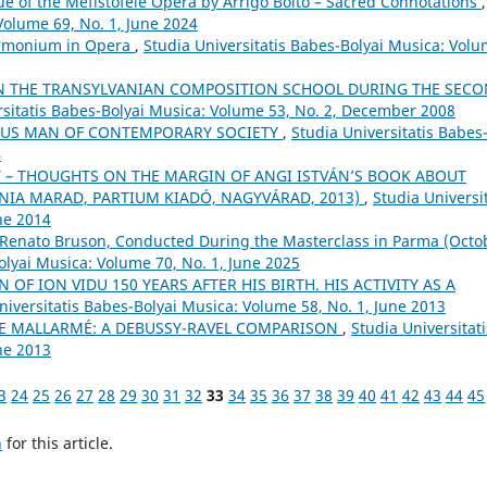
ue of the Mefistofele Opera by Arrigo Boito – Sacred Connotations
,
Volume 69, No. 1, June 2024
armonium in Opera
,
Studia Universitatis Babes-Bolyai Musica: Vol
N THE TRANSYLVANIAN COMPOSITION SCHOOL DURING THE SEC
rsitatis Babes-Bolyai Musica: Volume 53, No. 2, December 2008
SUS MAN OF CONTEMPORARY SOCIETY
,
Studia Universitatis Babes
4
– THOUGHTS ON THE MARGIN OF ANGI ISTVÁN’S BOOK ABOUT
ÓNIA MARAD, PARTIUM KIADÓ, NAGYVÁRAD, 2013)
,
Studia Universit
ne 2014
 Renato Bruson, Conducted During the Masterclass in Parma (Octo
olyai Musica: Volume 70, No. 1, June 2025
 OF ION VIDU 150 YEARS AFTER HIS BIRTH. HIS ACTIVITY AS A
niversitatis Babes-Bolyai Musica: Volume 58, No. 1, June 2013
E MALLARMÉ: A DEBUSSY-RAVEL COMPARISON
,
Studia Universitati
ne 2013
3
24
25
26
27
28
29
30
31
32
33
34
35
36
37
38
39
40
41
42
43
44
45
h
for this article.