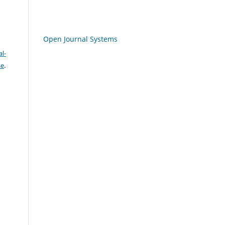
Open Journal Systems
l-
se
.