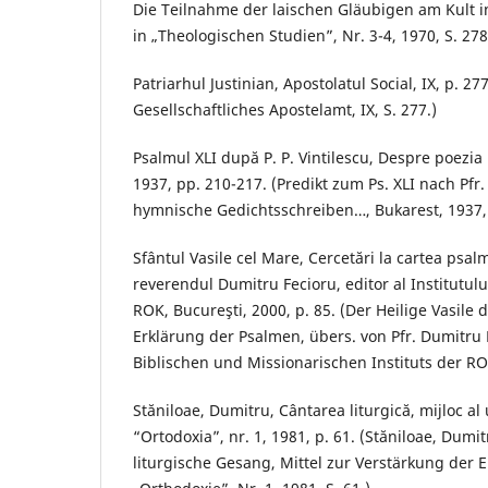
Die Teilnahme der laischen Gläubigen am Kult i
in „Theologischen Studien”, Nr. 3-4, 1970, S. 278
Patriarhul Justinian, Apostolatul Social, IX, p. 277
Gesellschaftliches Apostelamt, IX, S. 277.)
Psalmul XLI după P. P. Vintilescu, Despre poezia
1937, pp. 210-217. (Predikt zum Ps. XLI nach Pfr.
hymnische Gedichtsschreiben…, Bukarest, 1937, 
Sfântul Vasile cel Mare, Cercetări la cartea psalm
reverendul Dumitru Fecioru, editor al Institutului
ROK, Bucureşti, 2000, p. 85. (Der Heilige Vasile 
Erklärung der Psalmen, übers. von Pfr. Dumitru 
Biblischen und Missionarischen Instituts der ROK
Stăniloae, Dumitru, Cântarea liturgică, mijloc al u
“Ortodoxia”, nr. 1, 1981, p. 61. (Stăniloae, Du
liturgische Gesang, Mittel zur Verstärkung der E