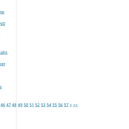
ume
OND
-
atis
ber
s
46
47
48
49
50
51
52
53
54
55
56
57
>
>>