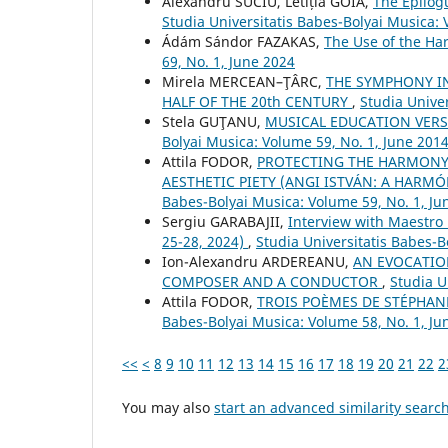
Alexandru SUCIU, Letiția GOIA,
The Epilog
Studia Universitatis Babes-Bolyai Musica: 
Ádám Sándor FAZAKAS,
The Use of the H
69, No. 1, June 2024
Mirela MERCEAN–ŢÂRC,
THE SYMPHONY I
HALF OF THE 20th CENTURY
,
Studia Unive
Stela GUŢANU,
MUSICAL EDUCATION VER
Bolyai Musica: Volume 59, No. 1, June 201
Attila FODOR,
PROTECTING THE HARMONY 
AESTHETIC PIETY (ANGI ISTVÁN: A HARM
Babes-Bolyai Musica: Volume 59, No. 1, Ju
Sergiu GARABAJII,
Interview with Maestro
25-28, 2024)
,
Studia Universitatis Babes-B
Ion-Alexandru ARDEREANU,
AN EVOCATION
COMPOSER AND A CONDUCTOR
,
Studia U
Attila FODOR,
TROIS POÈMES DE STÉPHAN
Babes-Bolyai Musica: Volume 58, No. 1, Ju
<<
<
8
9
10
11
12
13
14
15
16
17
18
19
20
21
22
2
You may also
start an advanced similarity searc