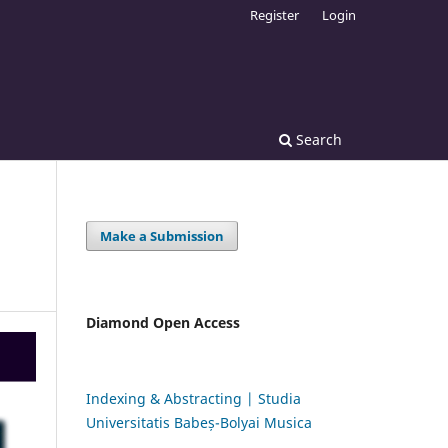
Register
Login
Search
Make a Submission
Diamond Open Access
Indexing & Abstracting | Studia
Universitatis Babeș-Bolyai Musica