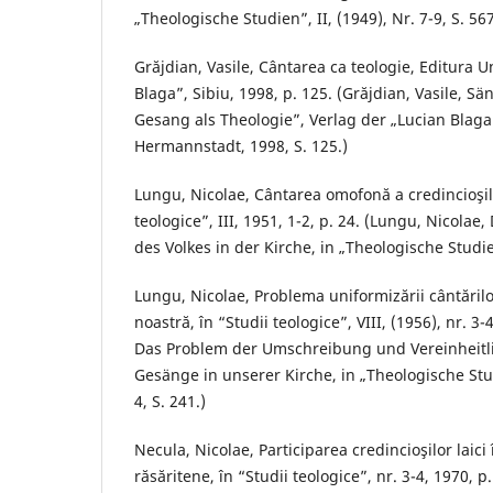
„Theologische Studien”, II, (1949), Nr. 7-9, S. 56
Grăjdian, Vasile, Cântarea ca teologie, Editura Un
Blaga”, Sibiu, 1998, p. 125. (Grăjdian, Vasile, Sä
Gesang als Theologie”, Verlag der „Lucian Blaga”
Hermannstadt, 1998, S. 125.)
Lungu, Nicolae, Cântarea omofonă a credincioşilor
teologice”, III, 1951, 1-2, p. 24. (Lungu, Nicol
des Volkes in der Kirche, in „Theologische Studien”
Lungu, Nicolae, Problema uniformizării cântărilor
noastră, în “Studii teologice”, VIII, (1956), nr. 3-
Das Problem der Umschreibung und Vereinheitl
Gesänge in unserer Kirche, in „Theologische Studi
4, S. 241.)
Necula, Nicolae, Participarea credincioşilor laici î
răsăritene, în “Studii teologice”, nr. 3-4, 1970, p