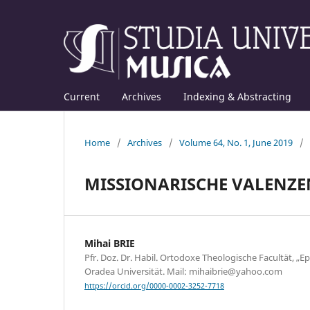
Current
Archives
Indexing & Abstracting
Home
/
Archives
/
Volume 64, No. 1, June 2019
/
MISSIONARISCHE VALENZE
Mihai BRIE
Pfr. Doz. Dr. Habil. Ortodoxe Theologische Facultät, „E
Oradea Universität. Mail: mihaibrie@yahoo.com
https://orcid.org/0000-0002-3252-7718