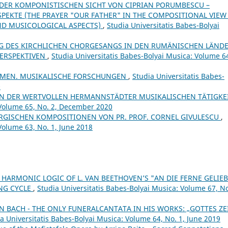
 DER KOMPONISTISCHEN SICHT VON CIPRIAN PORUMBESCU –
EKTE (THE PRAYER "OUR FATHER" IN THE COMPOSITIONAL VIEW
ND MUSICOLOGICAL ASPECTS)
,
Studia Universitatis Babes-Bolyai
 DES KIRCHLICHEN CHORGESANGS IN DEN RUMÄNISCHEN LÄND
PERSPEKTIVEN
,
Studia Universitatis Babes-Bolyai Musica: Volume 6
LMEN. MUSIKALISCHE FORSCHUNGEN
,
Studia Universitatis Babes-
0
ON DER WERTVOLLEN HERMANNSTÄDTER MUSIKALISCHEN TÄTIGKE
 Volume 65, No. 2, December 2020
RGISCHEN KOMPOSITIONEN VON PR. PROF. CORNEL GIVULESCU
,
Volume 63, No. 1, June 2018
 HARMONIC LOGIC OF L. VAN BEETHOVEN’S "AN DIE FERNE GELIEB
ONG CYCLE
,
Studia Universitatis Babes-Bolyai Musica: Volume 67, No
N BACH - THE ONLY FUNERALCANTATA IN HIS WORKS: „GOTTES ZE
a Universitatis Babes-Bolyai Musica: Volume 64, No. 1, June 2019