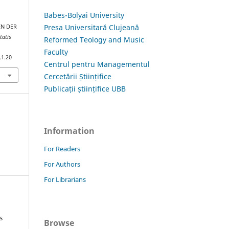
Babes-Bolyai University
Presa Universitară Clujeană
EN DER
tatis
Reformed Teology and Music
Faculty
.1.20
Centrul pentru Managementul
Cercetării Științifice
Publicații științifice UBB
Information
For Readers
For Authors
For Librarians
s
Browse