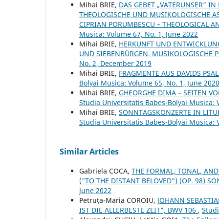
Mihai BRIE,
DAS GEBET „VATERUNSER” IN
THEOLOGISCHE UND MUSIKOLOGISCHE ASP
CIPRIAN PORUMBESCU – THEOLOGICAL A
Musica: Volume 67, No. 1, June 2022
Mihai BRIE,
HERKUNFT UND ENTWICKLUNG
UND SIEBENBÜRGEN. MUSIKOLOGISCHE 
No. 2, December 2019
Mihai BRIE,
FRAGMENTE AUS DAVIDS PSA
Bolyai Musica: Volume 65, No. 1, June 202
Mihai BRIE,
GHEORGHE DIMA – SEITEN V
Studia Universitatis Babes-Bolyai Musica:
Mihai BRIE,
SONNTAGSKONZERTE IN LITU
Studia Universitatis Babes-Bolyai Musica: 
Similar Articles
Gabriela COCA,
THE FORMAL, TONAL, AND
("TO THE DISTANT BELOVED") (OP. 98) S
June 2022
Petruța-Maria COROIU,
JOHANN SEBASTIA
IST DIE ALLERBESTE ZEIT”, BWV 106
,
Studi