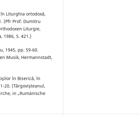
 în Liturghia ortodoxă,
1. (Pfr Prof. Dumitru
rthodoxen Liturgie,
 1986, S. 421.)
iu, 1945, pp. 59-60.
hen Musik, Hermannstadt,
ilor în Biserică, în
1-20. (Târgovişteanul,
irche, in „Rumänische