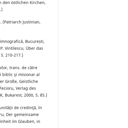
n den östlichen Kirchen,
.)
. (Patriarch Justinian,
 imnografică, București,
 P. Vintilescu, Über das
S. 210-217.)
ilor, trans. de către
 biblic şi misionar al
der Große, Geistliche
Fecioru, Verlag des
, Bukarest, 2000, S. 85.)
nităţii de credinţă, în
mitru, Der gemeinsame
inheit im Glauben, in