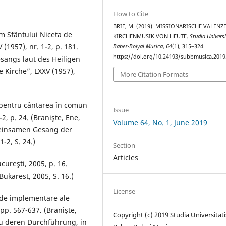
How to Cite
BRIE, M. (2019). MISSIONARISCHE VALENZ
rm Sfântului Niceta de
KIRCHENMUSIK VON HEUTE.
Studia Universi
1957), nr. 1-2, p. 181.
Babes-Bolyai Musica
,
64
(1), 315–324.
https://doi.org/10.24193/subbmusica.2019
sangs laut des Heiligen
 Kirche”, LXXV (1957),
More Citation Formats
e pentru cântarea în comun
Issue
-2, p. 24. (Branişte, Ene,
Volume 64, No. 1, June 2019
meinsamen Gesang der
-2, S. 24.)
Section
Articles
ucureşti, 2005, p. 16.
Bukarest, 2005, S. 16.)
License
e de implementare ale
, pp. 567-637. (Branişte,
Copyright (c) 2019 Studia Universitati
u deren Durchführung, in