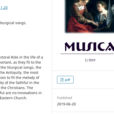
.1.20
iturgical songs.
toral Role in the life of a
tant, as they fit to the
the liturgical songs, the
the Antiquity, the most
es to fit the melody of
pdf
y of the faithful in the
the Christians. The
ful are no innovations in
Published
e Eastern Church.
2019-06-20