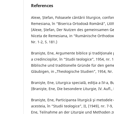
References
Alexe, Ștefan, Foloasele cântării liturgice, confo
Remesiana, în “Biserica Ortodoxă Română”, LXXV (
(Alexe, Ștefan, Der Nutzen des gemeinsamen Ge
Niceta de Remesiana, in “Rumänische Orthodoxe
Nr. 1-2, S. 181.)
Branişte, Ene, Argumente biblice şi tradiţional
a credincioşilor, în “Studii teologice”, 1954, nr. 1
Biblische und traditionelle Gründe für den ge
Gläubigen, in „Theologische Studien”, 1954, Nr. 1
Branişte, Ene, Liturgica specială, ediţia a IV-a, B
(Branişte, Ene, Die besondere Liturgie, IV. Aufl., 
Branişte, Ene, Participarea liturgică şi metodel
acesteia, în “Studii teologice”, II, (1949), nr. 7-9
Ene, Teilnahme an der Liturgie und Methoden z