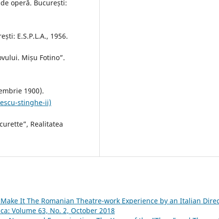
de operă. București:
ti: E.S.P.L.A., 1956.
vului. Mișu Fotino”.
iembrie 1900).
escu-stinghe-ii)
curette”, Realitatea
 Make It The Romanian Theatre-work Experience by an Italian Dire
ica: Volume 63, No. 2, October 2018