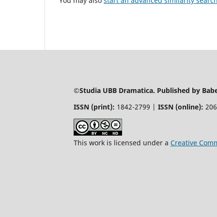
You may also
start an advanced similarity searc
©Studia UBB Dramatica. Published by Babeș
ISSN (print):
1842-2799 |
ISSN (online):
206
This work is licensed under a
Creative Comm