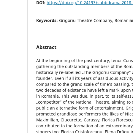
DOI:
https://doi.org/10.24193/subbdrama.2018.
Keywords:
Grigoriu Theatre Company, Romania
Abstract
At the beginning of the past century, tenor Con
gathering the outstanding members of the Rom
historically re-labelled „The Grigoriu Company” 
founder. Even if all its years of assiduous activ
compared to the grand scale of time’s passing,
two decades of existence have left a mark upon the
in Romania. This was due, in part, to its self-as
„competitor” of the National Theatre, aiming to o
public an alternative form of entertainment. Gri
promoted grandiose performers the likes of Nico
Maximilian, Ciucurette, Carussy, Florica Flores
contributed to the formation of an extraordinary
singers too: Florica Cristoforeanu, Elena Drăgu