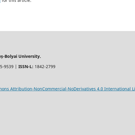
h
for this article.
-Bolyai University.
5-9539 |
ISSN-L:
1842-2799
ons Attribution-NonCommercial-NoDerivatives 4.0 International L