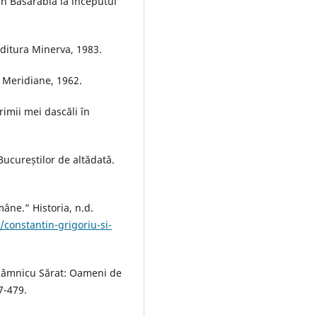
În Basarabia la începutul
Editura Minerva, 1983.
a Meridiane, 1962.
rimii mei dascăli în
Bucureștilor de altădată.
âne.” Historia, n.d.
/constantin-grigoriu-si-
Râmnicu Sărat: Oameni de
7-479.