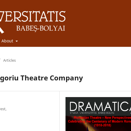
About
/
Articles
Grigoriu Theatre Company
est,