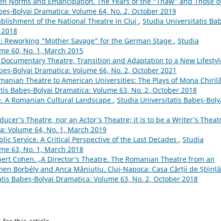
een Norms and Emancipation. The Years of the “Thaw” and Those o
abeș-Bolyai Dramatica: Volume 64, No. 2, October 2019
blishment of the National Theatre in Cluj
,
Studia Universitatis Ba
h 2018
m: Reworking “Mother Savage” for the German Stage
,
Studia
ume 60, No. 1, March 2015
 Documentary Theatre, Transition and Adaptation to a New Lifestyl
abeș-Bolyai Dramatica: Volume 66, No. 2, October 2021
manian Theatre to American Universities: The Plays of Mona Chirilă
atis Babeș-Bolyai Dramatica: Volume 63, No. 2, October 2018
e. A Romanian Cultural Landscape
,
Studia Universitatis Babeș-Boly
ducer’s Theatre, nor an Actor’s Theatre; it is to be a Writer’s Thea
ca: Volume 64, No. 1, March 2019
ic Service. A Critical Perspective of the Last Decades
,
Studia
ume 63, No. 1, March 2018
obert Cohen. „A Director’s Theatre. The Romanian Theatre from an
en Borbély and Anca Măniuțiu. Cluj-Napoca: Casa Cărții de Știință
atis Babeș-Bolyai Dramatica: Volume 63, No. 2, October 2018