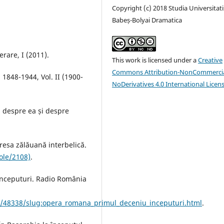
Copyright (c) 2018 Studia Universitati
Babeș-Bolyai Dramatica
rare, I (2011).
This work is licensed under a
Creative
Commons Attribution-NonCommercia
 1848-1944, Vol. II (1900-
NoDerivatives 4.0 International Licen
 despre ea și despre
resa zălăuană interbelică.
ole/2108)
.
nceputuri. Radio România
w/48338/slug:opera_romana_primul_deceniu_inceputuri.html
.