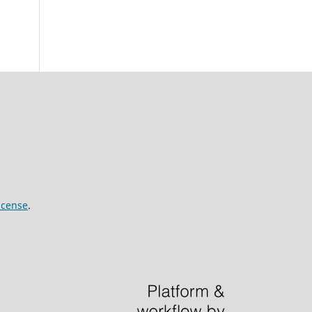
icense
.