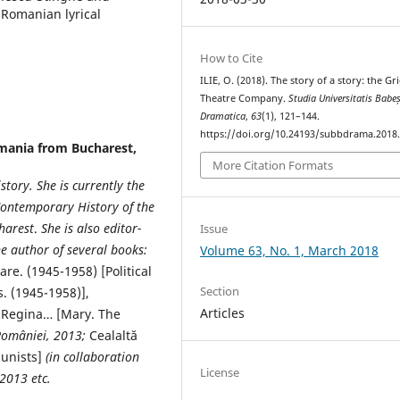
 Romanian lyrical
How to Cite
ILIE, O. (2018). The story of a story: the Gr
Theatre Company.
Studia Universitatis Babe
Dramatica
,
63
(1), 121–144.
https://doi.org/10.24193/subbdrama.2018.
mania from Bucharest,
More Citation Formats
story. She is currently the
ontemporary History of the
harest
.
She is also editor-
Issue
e author of several books:
Volume 63, No. 1, March 2018
are. (1945-1958) [Political
Section
. (1945-1958)],
Articles
 Regina… [Mary. The
 Rom
â
niei, 2013;
Cealaltă
unists]
(in collaboration
License
 2013 etc.