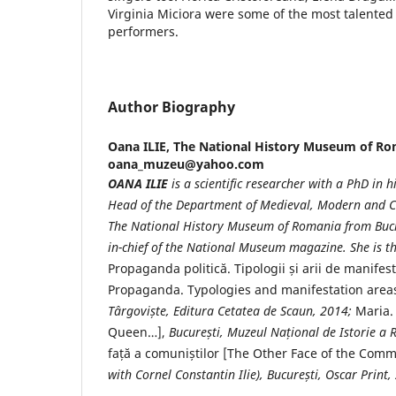
Virginia Miciora were some of the most talented
performers.
Author Biography
Oana ILIE,
The National History Museum of Ro
oana_muzeu@yahoo.com
OANA ILIE
is
a scientific researcher with a PhD in hi
Head of the Department of Medieval, Modern and C
The National History Museum of Romania from Buc
in-chief of the National Museum magazine. She is th
Propaganda politică. Tipologii și arii de manifest
Propaganda. Typologies and manifestation areas
Târgovi
ș
te, Editura Cetatea de Scaun, 2014;
Maria.
Queen…],
Bucure
ș
ti, Muzeul
Na
ț
ional de Istorie a
față a comuniștilor [The Other Face of the Comm
with Cornel Constantin Ilie), Bucure
ș
ti, Oscar
Print,