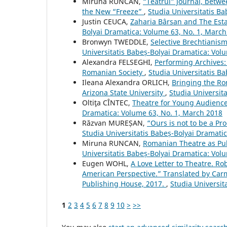
Miruna RUNCAN,
“Teatrul” Journal, betw
the New “Freeze”
,
Studia Universitatis B
Justin CEUCA,
Zaharia Bârsan and The Esta
Bolyai Dramatica: Volume 63, No. 1, Marc
Bronwyn TWEDDLE,
Selective Brechtianis
Universitatis Babeș-Bolyai Dramatica: Vol
Alexandra FELSEGHI,
Performing Archives:
Romanian Society
,
Studia Universitatis B
Ileana Alexandra ORLICH,
Bringing the Ro
Arizona State University
,
Studia Universit
Oltiţa CÎNTEC,
Theatre for Young Audienc
Dramatica: Volume 63, No. 1, March 2018
Răzvan MUREȘAN,
“Ours is not to be a Pro
Studia Universitatis Babeș-Bolyai Dramati
Miruna RUNCAN,
Romanian Theatre as Publ
Universitatis Babeș-Bolyai Dramatica: Vol
Eugen WOHL,
A Love Letter to Theatre. R
American Perspective.” Translated by Carm
Publishing House, 2017.
,
Studia Universit
1
2
3
4
5
6
7
8
9
10
>
>>