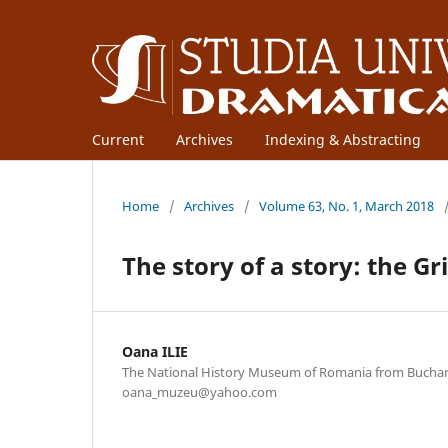
Current
Archives
Indexing & Abstracting
Home
/
Archives
/
Volume 63, No. 1, March 2018
The story of a story: the 
Oana ILIE
The National History Museum of Romania from Buchar
oana_muzeu@yahoo.com