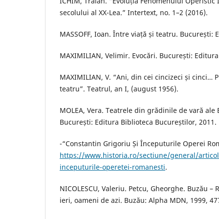
ICHIM, Traian. “Evoluția Fenomenului Operistic 
secolului al XX-Lea.” Intertext, no. 1–2 (2016).
MASSOFF, Ioan. Între viață și teatru. București: 
MAXIMILIAN, Velimir. Evocări. București: Editur
MAXIMILIAN, V. “Ani, din cei cincizeci și cinci… P
teatru”. Teatrul, an I, (august 1956).
MOLEA, Vera. Teatrele din grădinile de vară ale 
București: Editura Biblioteca Bucureștilor, 2011.
-“Constantin Grigoriu Și Începuturile Operei Rom
https://www.historia.ro/sectiune/general/articol
inceputurile-operetei-romanesti
.
NICOLESCU, Valeriu. Petcu, Gheorghe. Buzău – 
ieri, oameni de azi. Buzău: Alpha MDN, 1999, 47