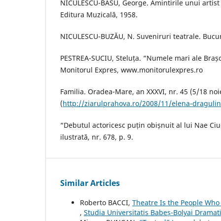
NICULESCU-BASU, George. Amintirile unui artist 
Editura Muzicală, 1958.
NICULESCU-BUZĂU, N. Suveniruri teatrale. Bucureș
PESTREA-SUCIU, Steluța. “Numele mari ale Brașo
Monitorul Expres, www.monitorulexpres.ro
Familia. Oradea-Mare, an XXXVI, nr. 45 (5/18 no
(
http://ziarulprahova.ro/2008/11/elena-dragulin
“Debutul actoricesc puțin obișnuit al lui Nae Ciu
ilustrată, nr. 678, p. 9.
Similar Articles
Roberto BACCI,
Theatre Is the People Who
,
Studia Universitatis Babeș-Bolyai Dramat