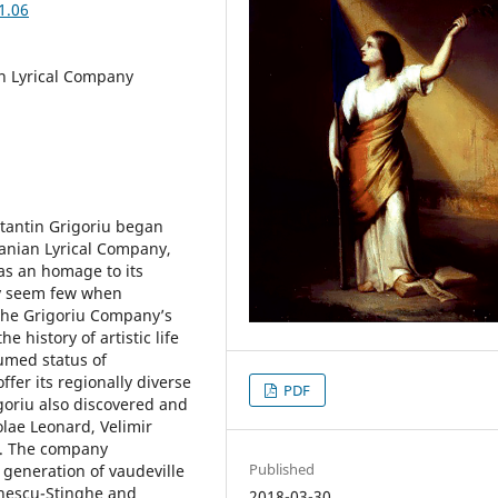
1.06
n Lyrical Company
stantin Grigoriu began
anian Lyrical Company,
as an homage to its
ity seem few when
 the Grigoriu Company’s
 history of artistic life
sumed status of
ffer its regionally diverse
PDF
goriu also discovered and
lae Leonard, Velimir
cu. The company
Published
 generation of vaudeville
linescu-Stinghe and
2018-03-30