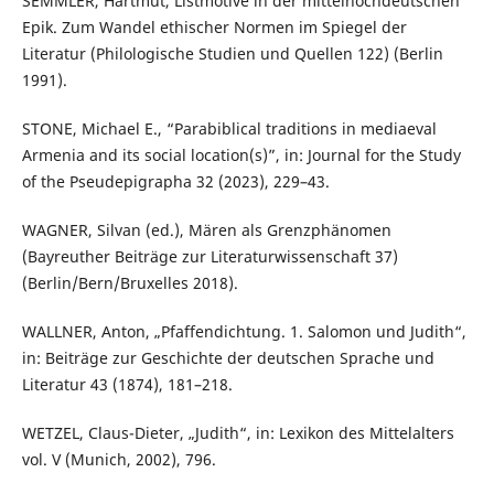
SEMMLER, Hartmut, Listmotive in der mittelhochdeutschen
Epik. Zum Wandel ethischer Normen im Spiegel der
Literatur (Philologische Studien und Quellen 122) (Berlin
1991).
STONE, Michael E., “Parabiblical traditions in mediaeval
Armenia and its social location(s)”, in: Journal for the Study
of the Pseudepigrapha 32 (2023), 229–43.
WAGNER, Silvan (ed.), Mären als Grenzphänomen
(Bayreuther Beiträge zur Literaturwissenschaft 37)
(Berlin/Bern/Bruxelles 2018).
WALLNER, Anton, „Pfaffendichtung. 1. Salomon und Judith“,
in: Beiträge zur Geschichte der deutschen Sprache und
Literatur 43 (1874), 181–218.
WETZEL, Claus-Dieter, „Judith“, in: Lexikon des Mittelalters
vol. V (Munich, 2002), 796.