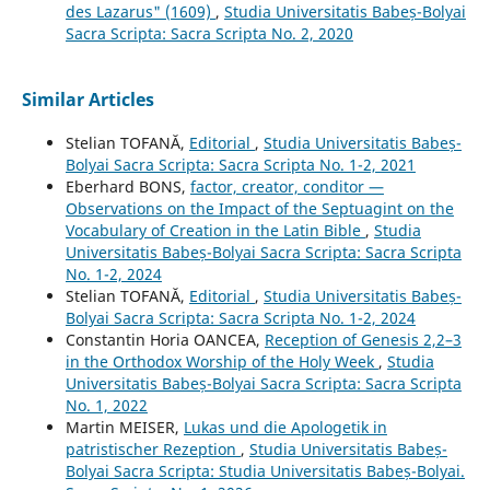
des Lazarus" (1609)
,
Studia Universitatis Babeș-Bolyai
Sacra Scripta: Sacra Scripta No. 2, 2020
Similar Articles
Stelian TOFANĂ,
Editorial
,
Studia Universitatis Babeș-
Bolyai Sacra Scripta: Sacra Scripta No. 1-2, 2021
Eberhard BONS,
factor, creator, conditor —
Observations on the Impact of the Septuagint on the
Vocabulary of Creation in the Latin Bible
,
Studia
Universitatis Babeș-Bolyai Sacra Scripta: Sacra Scripta
No. 1-2, 2024
Stelian TOFANĂ,
Editorial
,
Studia Universitatis Babeș-
Bolyai Sacra Scripta: Sacra Scripta No. 1-2, 2024
Constantin Horia OANCEA,
Reception of Genesis 2,2–3
in the Orthodox Worship of the Holy Week
,
Studia
Universitatis Babeș-Bolyai Sacra Scripta: Sacra Scripta
No. 1, 2022
Martin MEISER,
Lukas und die Apologetik in
patristischer Rezeption
,
Studia Universitatis Babeș-
Bolyai Sacra Scripta: Studia Universitatis Babeș-Bolyai.