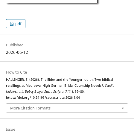
pdf
Published
2026-06-12
How to Cite
HALLINGER, S. (2026). The Elder and the Younger Judith: Two biblical
retellings as Mediaeval High German Bridal Courtship Novels?.
Studia
Universitatis Babeș-Bolyai Sacra Scripta
,
71
(1), 59–80.
https://doi.org/10.24193/sacrascripta.2026.1.04
More Citation Formats
Issue