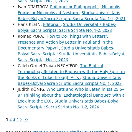
Sacra Scripta, No. 1, 2026
Ivan DIMITROV,
Philippoi or Philippopolis, Nicopolis
Epirus or Nicopolis ad Nestum
,
Studia Universitatis
Babeș-Bolyai Sacra Scripta: Sacra Scripta No. 1-2, 2021
Hans KLEIN,
Editorial
,
Studia Universitatis Babeș-
Bolyai Sacra Scripta: Sacra Scripta No. 1-2, 2023
Romeo POPA,
‘How to Do Things with Letters’.
Presence and Action by Letter in Paul and in the
Documentary Papyri
,
Studia Universitatis Babeș-
Bolyai Sacra Scripta: Studia Universitatis Babeș-Bolyai.
Sacra Scripta, No. 1, 2026
Caleb Otniel Traian NECHIFOR,
The Biblical
Terminology Related to Baptism with the Holy Spirit in
the Books of Luke through Acts
,
Studia Universitatis
Babeș-Bolyai Sacra Scripta: Sacra Scripta No. 1, 2022
Judith KÖNIG,
Who Eats and Who is Eaten in Isa 25:6–
8? Thinking about the 'Eschatological Banquet' with a
Look into the LXX
,
Studia Universitatis Babeș-Bolyai
Sacra Scripta: Sacra Scripta No. 1-2, 2024
1
2
3
4
>
>>