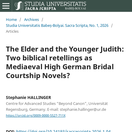
Home
/
Archives
/
Studia Universitatis Babeș-Bolyai. Sacra Scripta, No. 1, 2026
/
Articles
The Elder and the Younger Judith:
Two biblical retellings as
Mediaeval High German Bridal
Courtship Novels?
Stephanie HALLINGER
Centre for Advanced Studies “Beyond Canon”, Universität
Regensburg, Germany. E-mail: stephanie.hallinger@ur.de
https://orcid.org/0009-0000-5527-711X
DOI:
https://doi.org/10.24193/sacrascripta.2026.1.04