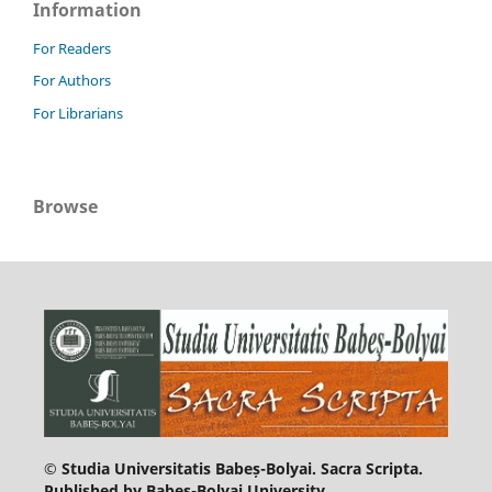
Information
For Readers
For Authors
For Librarians
Browse
© Studia Universitatis Babeș-Bolyai. Sacra Scripta.
Published by Babeș-Bolyai University.