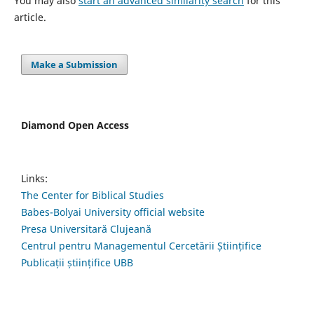
You may also
start an advanced similarity search
for this
article.
Make a Submission
Diamond Open Access
Links:
The Center for Biblical Studies
Babes-Bolyai University official website
Presa Universitară Clujeană
Centrul pentru Managementul Cercetării Științifice
Publicații științifice UBB