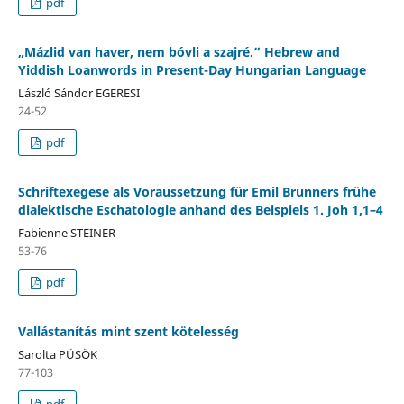
pdf
„Mázlid van haver, nem bóvli a szajré.” Hebrew and
Yiddish Loanwords in Present-Day Hungarian Language
László Sándor EGERESI
24-52
pdf
Schriftexegese als Voraussetzung für Emil Brunners frühe
dialektische Eschatologie anhand des Beispiels 1. Joh 1,1–4
Fabienne STEINER
53-76
pdf
Vallástanítás mint szent kötelesség
Sarolta PÜSÖK
77-103
pdf