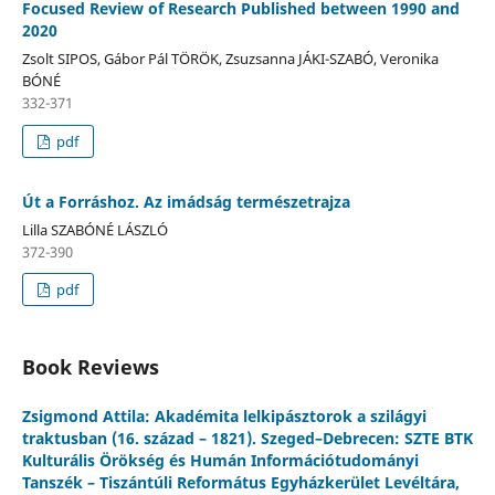
Focused Review of Research Published between 1990 and
2020
Zsolt SIPOS, Gábor Pál TÖRÖK, Zsuzsanna JÁKI-SZABÓ, Veronika
BÓNÉ
332-371
pdf
Út a Forráshoz. Az imádság természetrajza
Lilla SZABÓNÉ LÁSZLÓ
372-390
pdf
Book Reviews
Zsigmond Attila: Akadémita lelkipásztorok a szilágyi
traktusban (16. század – 1821). Szeged–Debrecen: SZTE BTK
Kulturális Örökség és Humán Információtudományi
Tanszék – Tiszántúli Református Egyházkerület Levéltára,