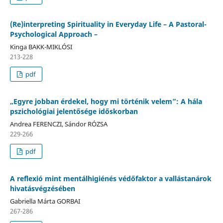
(Re)interpreting Spirituality in Everyday Life – A Pastoral-
Psychological Approach –
Kinga BAKK-MIKLÓSI
213-228
pdf
„Egyre jobban érdekel, hogy mi történik velem”: A hála
pszichológiai jelentősége időskorban
Andrea FERENCZI, Sándor RÓZSA
229-266
pdf
A reflexió mint mentálhigiénés védőfaktor a vallástanárok
hivatásvégzésében
Gabriella Márta GORBAI
267-286