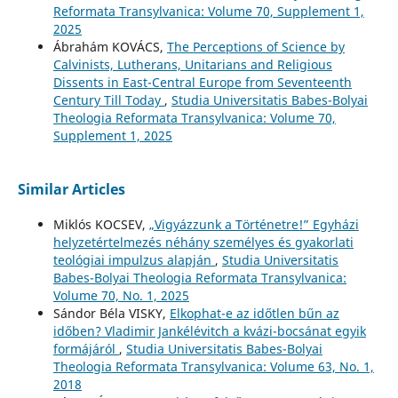
Reformata Transylvanica: Volume 70, Supplement 1,
2025
Ábrahám KOVÁCS,
The Perceptions of Science by
Calvinists, Lutherans, Unitarians and Religious
Dissents in East-Central Europe from Seventeenth
Century Till Today
,
Studia Universitatis Babes-Bolyai
Theologia Reformata Transylvanica: Volume 70,
Supplement 1, 2025
Similar Articles
Miklós KOCSEV,
„Vigyázzunk a Történetre!” Egyházi
helyzetértelmezés néhány személyes és gyakorlati
teológiai impulzus alapján
,
Studia Universitatis
Babes-Bolyai Theologia Reformata Transylvanica:
Volume 70, No. 1, 2025
Sándor Béla VISKY,
Elkophat-e az időtlen bűn az
időben? Vladimir Jankélévitch a kvázi-bocsánat egyik
formájáról
,
Studia Universitatis Babes-Bolyai
Theologia Reformata Transylvanica: Volume 63, No. 1,
2018