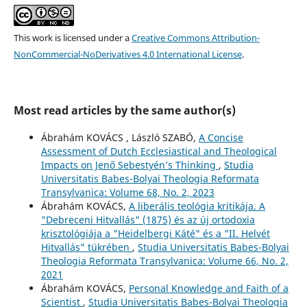
This work is licensed under a
Creative Commons Attribution-
NonCommercial-NoDerivatives 4.0 International License
.
Most read articles by the same author(s)
Ábrahám KOVÁCS , László SZABÓ,
A Concise
Assessment of Dutch Ecclesiastical and Theological
Impacts on Jenő Sebestyén’s Thinking
,
Studia
Universitatis Babes-Bolyai Theologia Reformata
Transylvanica: Volume 68, No. 2, 2023
Ábrahám KOVÁCS,
A liberális teológia kritikája. A
"Debreceni Hitvallás" (1875) és az új ortodoxia
krisztológiája a "Heidelbergi Káté" és a "II. Helvét
Hitvallás" tükrében
,
Studia Universitatis Babes-Bolyai
Theologia Reformata Transylvanica: Volume 66, No. 2,
2021
Ábrahám KOVÁCS,
Personal Knowledge and Faith of a
Scientist
,
Studia Universitatis Babes-Bolyai Theologia