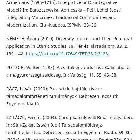
Armenians (1685–1715): Integrative or Disintegrative
Model? In: Barszczewska, Agnieszka – Peti, Lehel (eds.):
Integrating Minorities: Traditional Communities and
Modernization. Cluj-Napoca, ISPMN. 33–56.
NÉMETH, Ádám (2019): Diversity Indices and Their Potential
Application in Ethnic Studies. In: Tér és Társadalom. 33, 2.
130–148.
https://doi.org/10.17649/TET.33.2.3123
.
PIETSCH, Walter (1988): A zsidók bevándorlása Galíciából és
a magyarországi zsidóság. In: Valóság. 11, 55. 46–58.
RÁCZ, István (2000): Parasztok, hajdúk, cívisek:
társadalomtörténeti tanulmányok. Debrecen, Kossuth
Egyetemi Kiadó.
SZILÁGYI, Ferenc (2003): Görög-katolikusok Bihar megyében.
In: Süli-Zakar, István (ed.) Társadalomföldrajz-
területfejlesztés. Debrecen, Kossuth Egyetemi Kiadó. 69–80.
(2004): A Historical and/or a Developmental Region? In: Süli-