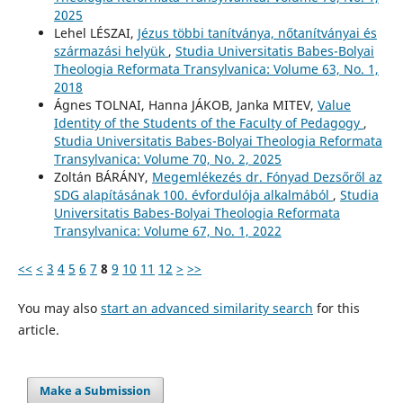
2025
Lehel LÉSZAI,
Jézus többi tanítványa, nőtanítványai és
származási helyük
,
Studia Universitatis Babes-Bolyai
Theologia Reformata Transylvanica: Volume 63, No. 1,
2018
Ágnes TOLNAI, Hanna JÁKOB, Janka MITEV,
Value
Identity of the Students of the Faculty of Pedagogy
,
Studia Universitatis Babes-Bolyai Theologia Reformata
Transylvanica: Volume 70, No. 2, 2025
Zoltán BÁRÁNY,
Megemlékezés dr. Fónyad Dezsőről az
SDG alapításának 100. évfordulója alkalmából
,
Studia
Universitatis Babes-Bolyai Theologia Reformata
Transylvanica: Volume 67, No. 1, 2022
<<
<
3
4
5
6
7
8
9
10
11
12
>
>>
You may also
start an advanced similarity search
for this
article.
Make a Submission