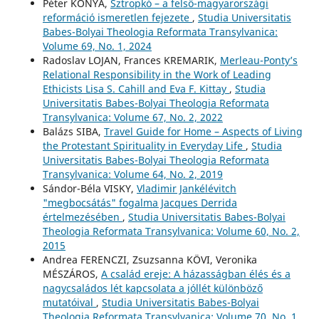
Péter KÓNYA,
Sztropkó – a felső-magyarországi
reformáció ismeretlen fejezete
,
Studia Universitatis
Babes-Bolyai Theologia Reformata Transylvanica:
Volume 69, No. 1, 2024
Radoslav LOJAN, Frances KREMARIK,
Merleau-Ponty’s
Relational Responsibility in the Work of Leading
Ethicists Lisa S. Cahill and Eva F. Kittay
,
Studia
Universitatis Babes-Bolyai Theologia Reformata
Transylvanica: Volume 67, No. 2, 2022
Balázs SIBA,
Travel Guide for Home – Aspects of Living
the Protestant Spirituality in Everyday Life
,
Studia
Universitatis Babes-Bolyai Theologia Reformata
Transylvanica: Volume 64, No. 2, 2019
Sándor-Béla VISKY,
Vladimir Jankélévitch
"megbocsátás" fogalma Jacques Derrida
értelmezésében
,
Studia Universitatis Babes-Bolyai
Theologia Reformata Transylvanica: Volume 60, No. 2,
2015
Andrea FERENCZI, Zsuzsanna KÖVI, Veronika
MÉSZÁROS,
A család ereje: A házasságban élés és a
nagycsaládos lét kapcsolata a jóllét különböző
mutatóival
,
Studia Universitatis Babes-Bolyai
Theologia Reformata Transylvanica: Volume 70, No. 1,