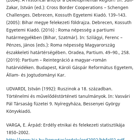
Zakar, István (ed.): Cross Border Cooperations – Schengen
Challenges. Debrecen, Kossuth Egyetemi Kiadó. 139–143.
(2005): Bihar megye felekezeti földrajza. Debrecen, Kossuth
Egyetemi Kiadó. (2016) : Roma népesség a partiumi
határmegyékben (Bihar, Szatmár). In: Szilágyi, Ferenc –
Pénzes, János (eds.): Roma népesség Magyarország
északkeleti határtérségében. Oradea, Partium. 49–90., 258.
(2019): Partium – Reintegráció a magyar–román
határvidéken. Budapest, Károli Gáspár Református Egyetem,
Állam- és Jogtudományi Kar.
UDVARDI, István (1992): Ruszinok a 18. században.
Történelmi és művelődéstörténeti tanulmányok. In: Vasvári
Pál Társaság füzetei 9. Nyíregyháza, Bessenyei György
Könyvkiadó.
VARGA, E. Árpád: Erdély etnikai és felekezeti statisztikája
1850–2002.
http://www.kia.hu/konyvtar/erdely/erd2002/bhfel02.pdf
.