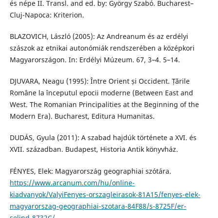
és népe II. Transl. and ed. by: György Szabó. Bucharest–
Cluj-Napoca: Kriterion.
BLAZOVICH, László (2005): Az Andreanum és az erdélyi
szászok az etnikai autonómiák rendszerében a középkori
Magyarországon. In: Erdélyi Múzeum. 67, 3–4. 5–14.
DJUVARA, Neagu (1995): Între Orient și Occident. Țările
Române la începutul epocii moderne (Between East and
West. The Romanian Principalities at the Beginning of the
Modern Era). Bucharest, Editura Humanitas.
DUDÁS, Gyula (2011): A szabad hajdúk története a XVI. és
XVII. században. Budapest, Historia Antik könyvház.
FÉNYES, Elek: Magyarország geographiai szótára.
https://www.arcanum.com/hu/online-
kiadvanyok/ValyiFenyes-orszagleirasok-81A15/fenyes-elek-
magyarorszag-geographiai-szotara-84F88/s-8725F/er-
selind-8732C/
.