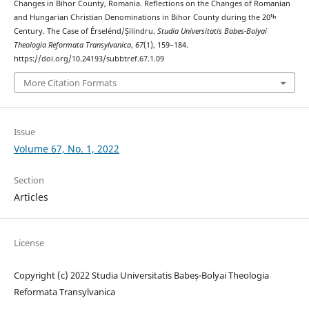
Changes in Bihor County, Romania. Reflections on the Changes of Romanian
and Hungarian Christian Denominations in Bihor County during the 20ᵗʰ
Century. The Case of Érselénd/Șilindru.
Studia Universitatis Babes-Bolyai
Theologia Reformata Transylvanica
,
67
(1), 159–184.
https://doi.org/10.24193/subbtref.67.1.09
More Citation Formats
Issue
Volume 67, No. 1, 2022
Section
Articles
License
Copyright (c) 2022 Studia Universitatis Babeș-Bolyai Theologia
Reformata Transylvanica