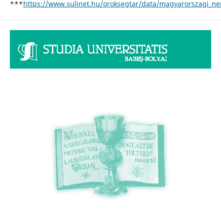
***
https://www.sulinet.hu/oroksegtar/data/magyarorszagi_n