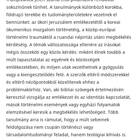
sokszínűnek tűnhet. A tanulmányok különböző korokba,
földrajzi terekbe és tudományterületekre vezetnek el
bennünket: az ókori Jeruzsálem emlékezetétől a koreai
ökumenikus mozgalom történetéig, a közép-európai
történelmi traumáktól a ruandai népirtás utáni megbékélés
kérdéséig. A témák változatossága ellenére az írásokat
mégis összeköti egy közös kérdés: miként élnek tovább a
múlt tapasztalatai az egyének és közösségek
emlékezetében, és milyen utak vezethetnek a gyógyulás
vagy a kiengesztelődés felé. A szerzők eltérő módszerekkel
és eltérő nézőpontokból közelítenek ehhez a
problémakörhöz. Van, aki bibliai szövegek értelmezésén
keresztül vizsgálja az emlékezet és az identitás kapcsolatát,
mások történelmi események vagy egyházi folyamatok
elemzésével keresik a megbékélés lehetőségeit. Több
tanulmány arra is rámutat, hogy a múlt sebeinek
feldolgozása nem csupán történészi vagy
társadalomtudományi feladat, hanem teológiai kihívás is.