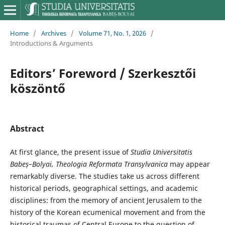
Home
/
Archives
/
Volume 71, No. 1, 2026
/
Introductions & Arguments
Editors’ Foreword / Szerkesztői
köszöntő
Abstract
At first glance, the present issue of
Studia Universitatis
Babeș–Bolyai, Theologia Reformata Transylvanica
may appear
remarkably diverse. The studies take us across different
historical periods, geographical settings, and academic
disciplines: from the memory of ancient Jerusalem to the
history of the Korean ecumenical movement and from the
historical traumas of Central Europe to the question of