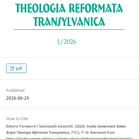
pdf
Published
2026-06-25
How to Cite
Editors’ Foreword / Szerkesztői köszöntő. (2026).
Studia Universitatis Babes-
Bolyai Theologia Reformata Transylvanica
,
71
(1), 7–10. Retrieved from
https://studia.reviste.ubbcluj.ro/index.php/subbtheologiareformata/article/v