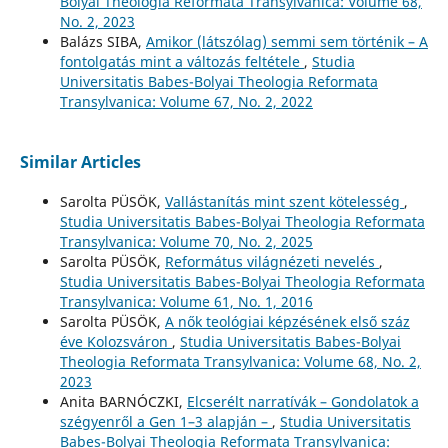
Bolyai Theologia Reformata Transylvanica: Volume 68,
No. 2, 2023
Balázs SIBA,
Amikor (látszólag) semmi sem történik – A
fontolgatás mint a változás feltétele
,
Studia
Universitatis Babes-Bolyai Theologia Reformata
Transylvanica: Volume 67, No. 2, 2022
Similar Articles
Sarolta PÜSÖK,
Vallástanítás mint szent kötelesség
,
Studia Universitatis Babes-Bolyai Theologia Reformata
Transylvanica: Volume 70, No. 2, 2025
Sarolta PÜSÖK,
Református világnézeti nevelés
,
Studia Universitatis Babes-Bolyai Theologia Reformata
Transylvanica: Volume 61, No. 1, 2016
Sarolta PÜSÖK,
A nők teológiai képzésének első száz
éve Kolozsváron
,
Studia Universitatis Babes-Bolyai
Theologia Reformata Transylvanica: Volume 68, No. 2,
2023
Anita BARNÓCZKI,
Elcserélt narratívák – Gondolatok a
szégyenről a Gen 1–3 alapján –
,
Studia Universitatis
Babes-Bolyai Theologia Reformata Transylvanica: