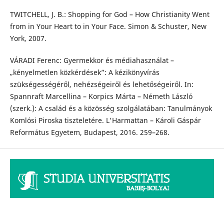
TWITCHELL, J. B.: Shopping for God – How Christianity Went
from in Your Heart to in Your Face. Simon & Schuster, New
York, 2007.
VÁRADI Ferenc: Gyermekkor és médiahasználat –
„kényelmetlen közkérdések”: A kézikönyvírás
szükségességéről, nehézségeiről és lehetőségeiről. In:
Spannraft Marcellina – Korpics Márta – Németh László
(szerk.): A család és a közösség szolgálatában: Tanulmányok
Komlósi Piroska tiszteletére. L'Harmattan – Károli Gáspár
Református Egyetem, Budapest, 2016. 259–268.