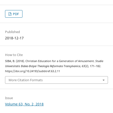
PDF
Published
2018-12-17
How to Cite
SIBA, B. (2018). Christian Education for a Generation of Amusement.
Studia
Universitatis Babes-Bolyai Theologia Reformata Transylvanica
,
63
(2), 171–182.
https://doi.org/10.24193/subbtref.63.2.11
More Citation Formats
Issue
Volume 63, No. 2, 2018