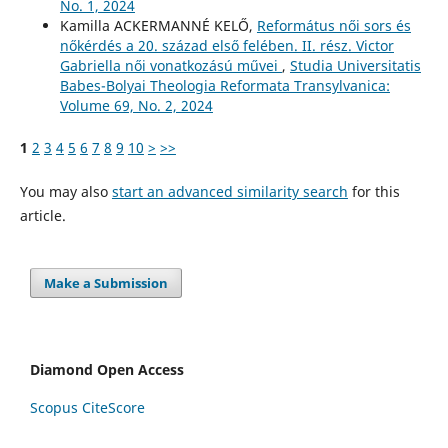
No. 1, 2024
Kamilla ACKERMANNÉ KELŐ,
Református női sors és
nőkérdés a 20. század első felében. II. rész. Victor
Gabriella női vonatkozású művei
,
Studia Universitatis
Babes-Bolyai Theologia Reformata Transylvanica:
Volume 69, No. 2, 2024
1
2
3
4
5
6
7
8
9
10
>
>>
You may also
start an advanced similarity search
for this
article.
Make a Submission
Diamond Open Access
Scopus CiteScore