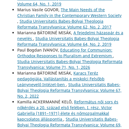
Volume 64, No. 1, 2019
Marius Vasile GOVOR,
The Main Needs of the
Christian Family in the Contemporary Western Society
,
Studia Universitatis Babes-Bolyai Theologia
Reformata Transylvanica: Volume 62, No. 2, 2017
Marianna BÁTORINÉ MISÁK,
A fejedelmi házaspár és a
nevelés
,
Studia Universitatis Babes-Bolyai Theologia
Reformata Transylvanica: Volume 64, No. 2, 2019
Paul Bogdan IVANOV,
Educating for Communion:
Orthodox Responses to Pluralism and Extremism
,
Studia Universitatis Babes-Bolyai Theologia Reformata
Transylvanica: Volume 71, No. 1, 2026
Marianna BÁTORINÉ MISÁK,
Karacs Teréz
pedagógiája. Vallástanítás a miskolci Felsőbb
Leánynevelő Intézet-ben
,
Studia Universitatis Babes-
Bolyai Theologia Reformata Transylvanica: Volume 67,
No. 2, 2022
Kamilla ACKERMANNÉ KELŐ,
Református női sors és
nőkérdés a 20. század első felében. I. rész. Victor
Gabriella (1891–1971) élete és nőmozgalmakkal
kapcsolatos álláspontja
,
Studia Universitatis Babes-
Bolyai Theologia Reformata Transylvanica: Volume 69,