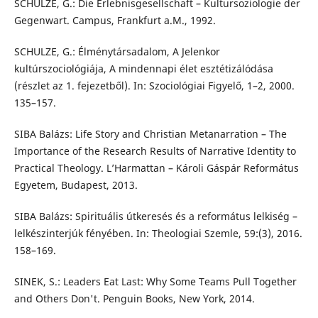
SCHULZE, G.: Die Erlebnisgesellschaft – Kultursoziologie der
Gegenwart. Campus, Frankfurt a.M., 1992.
SCHULZE, G.: Élménytársadalom, A Jelenkor
kultúrszociológiája, A mindennapi élet esztétizálódása
(részlet az 1. fejezetből). In: Szociológiai Figyelő, 1–2, 2000.
135–157.
SIBA Balázs: Life Story and Christian Metanarration – The
Importance of the Research Results of Narrative Identity to
Practical Theology. L’Harmattan – Károli Gáspár Református
Egyetem, Budapest, 2013.
SIBA Balázs: Spirituális útkeresés és a református lelkiség –
lelkészinterjúk fényében. In: Theologiai Szemle, 59:(3), 2016.
158–169.
SINEK, S.: Leaders Eat Last: Why Some Teams Pull Together
and Others Don't. Penguin Books, New York, 2014.