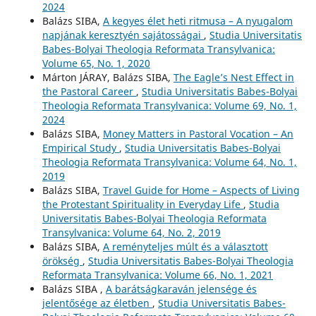
2024
Balázs SIBA,
A kegyes élet heti ritmusa – A nyugalom
napjának keresztyén sajátosságai
,
Studia Universitatis
Babes-Bolyai Theologia Reformata Transylvanica:
Volume 65, No. 1, 2020
Márton JÁRAY, Balázs SIBA,
The Eagle’s Nest Effect in
the Pastoral Career
,
Studia Universitatis Babes-Bolyai
Theologia Reformata Transylvanica: Volume 69, No. 1,
2024
Balázs SIBA,
Money Matters in Pastoral Vocation – An
Empirical Study
,
Studia Universitatis Babes-Bolyai
Theologia Reformata Transylvanica: Volume 64, No. 1,
2019
Balázs SIBA,
Travel Guide for Home – Aspects of Living
the Protestant Spirituality in Everyday Life
,
Studia
Universitatis Babes-Bolyai Theologia Reformata
Transylvanica: Volume 64, No. 2, 2019
Balázs SIBA,
A reményteljes múlt és a választott
örökség
,
Studia Universitatis Babes-Bolyai Theologia
Reformata Transylvanica: Volume 66, No. 1, 2021
Balázs SIBA ,
A barátságkaraván jelensége és
jelentősége az életben
,
Studia Universitatis Babes-