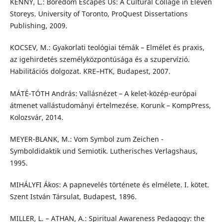
KENNY, L.: Boredom Escapes Us: A Cultural Collage in Eleven
Storeys. University of Toronto, ProQuest Dissertations
Publishing, 2009.
KOCSEV, M.: Gyakorlati teológiai témák – Elmélet és praxis,
az igehirdetés személyközpontúsága és a szupervízió.
Habilitációs dolgozat. KRE–HTK, Budapest, 2007.
MÁTÉ-TÓTH András: Vallásnézet – A kelet-közép-európai
átmenet vallástudományi értelmezése. Korunk – KompPress,
Kolozsvár, 2014.
MEYER-BLANK, M.: Vom Symbol zum Zeichen -
Symboldidaktik und Semiotik. Lutherisches Verlagshaus,
1995.
MIHÁLYFI Ákos: A papnevelés története és elmélete. I. kötet.
Szent István Társulat, Budapest, 1896.
MILLER, L. – ATHAN, A.: Spiritual Awareness Pedagogy: the