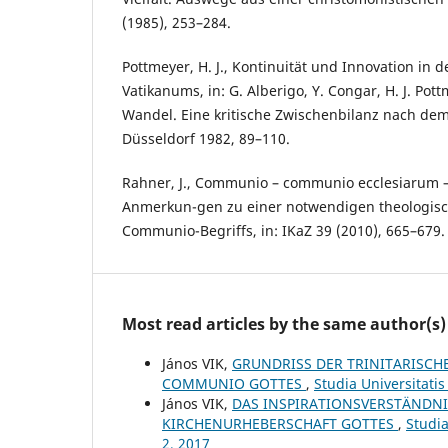
(1985), 253–284.
Pottmeyer, H. J., Kontinuität und Innovation in de
Vatikanums, in: G. Alberigo, Y. Congar, H. J. Pot
Wandel. Eine kritische Zwischenbilanz nach de
Düsseldorf 1982, 89–110.
Rahner, J., Communio – communio ecclesiarum 
Anmerkun-gen zu einer notwendigen theologisc
Communio-Begriffs, in: IKaZ 39 (2010), 665–679.
Most read articles by the same author(s)
János VIK,
GRUNDRISS DER TRINITARISCH
COMMUNIO GOTTES
,
Studia Universitati
János VIK,
DAS INSPIRATIONSVERSTÄNDNI
KIRCHENURHEBERSCHAFT GOTTES
,
Studia
2, 2017