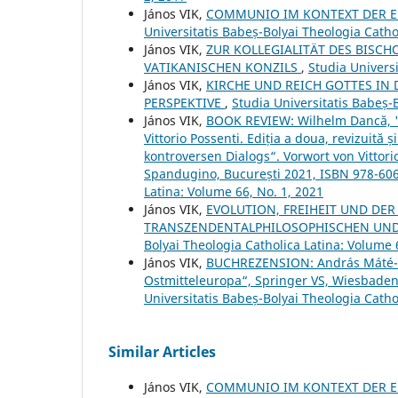
János VIK,
COMMUNIO IM KONTEXT DER EKK
Universitatis Babeș-Bolyai Theologia Catho
János VIK,
ZUR KOLLEGIALITÄT DES BISC
VATIKANISCHEN KONZILS
,
Studia Universi
János VIK,
KIRCHE UND REICH GOTTES IN
PERSPEKTIVE
,
Studia Universitatis Babeș-
János VIK,
BOOK REVIEW: Wilhelm Dancă, "Și
Vittorio Possenti. Ediția a doua, revizuită
kontroversen Dialogs“. Vorwort von Vittori
Spandugino, București 2021, ISBN 978-60
Latina: Volume 66, No. 1, 2021
János VIK,
EVOLUTION, FREIHEIT UND DE
TRANSZENDENTALPHILOSOPHISCHEN UN
Bolyai Theologia Catholica Latina: Volume 
János VIK,
BUCHREZENSION: András Máté-Tó
Ostmitteleuropa“, Springer VS, Wiesbaden
Universitatis Babeș-Bolyai Theologia Catho
Similar Articles
János VIK,
COMMUNIO IM KONTEXT DER EKK