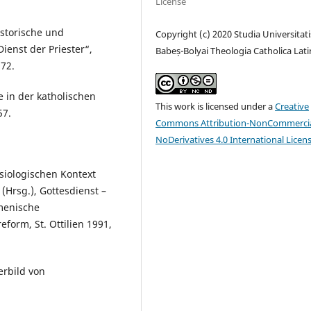
License
istorische und
Copyright (c) 2020 Studia Universitati
ienst der Priester“,
Babeș-Bolyai Theologia Catholica Lati
972.
 in der katholischen
This work is licensed under a
Creative
57.
Commons Attribution-NonCommercia
NoDerivatives 4.0 International Licen
lesiologischen Kontext
(Hrsg.), Gottesdienst –
umenische
form, St. Ottilien 1991,
erbild von