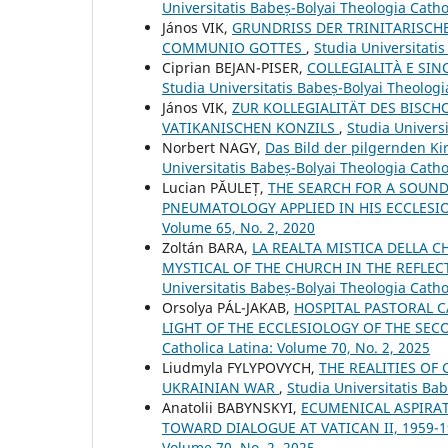
Universitatis Babeș-Bolyai Theologia Catho
János VIK,
GRUNDRISS DER TRINITARISCH
COMMUNIO GOTTES
,
Studia Universitati
Ciprian BEJAN-PISER,
COLLEGIALITÀ E SIN
Studia Universitatis Babeș-Bolyai Theologi
János VIK,
ZUR KOLLEGIALITÄT DES BISC
VATIKANISCHEN KONZILS
,
Studia Universi
Norbert NAGY,
Das Bild der pilgernden Kir
Universitatis Babeș-Bolyai Theologia Catho
Lucian PĂULEȚ,
THE SEARCH FOR A SOUND
PNEUMATOLOGY APPLIED IN HIS ECCLES
Volume 65, No. 2, 2020
Zoltán BARA,
LA REALTA MISTICA DELLA C
MYSTICAL OF THE CHURCH IN THE REFL
Universitatis Babeș-Bolyai Theologia Catho
Orsolya PÁL-JAKAB,
HOSPITAL PASTORAL C
LIGHT OF THE ECCLESIOLOGY OF THE SE
Catholica Latina: Volume 70, No. 2, 2025
Liudmyla FYLYPOVYCH,
THE REALITIES OF
UKRAINIAN WAR
,
Studia Universitatis Bab
Anatolii BABYNSKYI,
ECUMENICAL ASPIRA
TOWARD DIALOGUE AT VATICAN II, 1959-
Volume 70, No. 2, 2025