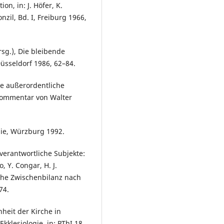
on, in: J. Höfer, K.
nzil, Bd. I, Freiburg 1966,
rsg.), Die bleibende
üsseldorf 1986, 62–84.
ie außerordentliche
Kommentar von Walter
ogie, Würzburg 1992.
 verantwortliche Subjekte:
, Y. Congar, H. J.
sche Zwischenbilanz nach
74.
inheit der Kirche in
kklesiologie, in: PThI 18