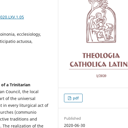
2020.LXV.1.05
inonia, ecclesiology,
ticipatio actuosa,
of a Trinitarian
an Council, the local
pdf
rt of the universal
in every liturgical act of
Churches (communio
Published
ctive traditions and
2020-06-30
. The realization of the