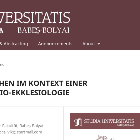
& Abstracting
Announcements
About
les
CHEN IM KONTEXT EINER
O-EKKLESIOLOGIE
e Fakultät, Babeș-Bolyai
poca, vik@startmail.com