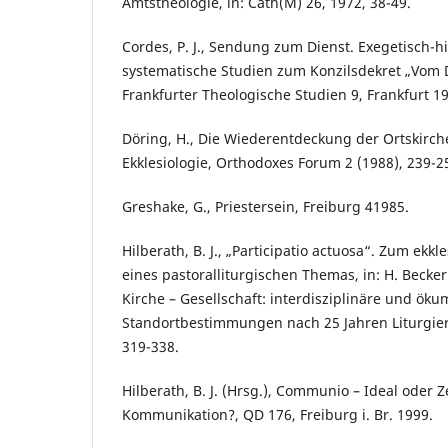
Amtstheologie, in: Cath(M) 26, 1972, 38-49.
Cordes, P. J., Sendung zum Dienst. Exegetisch-h
systematische Studien zum Konzilsdekret „Vom D
Frankfurter Theologische Studien 9, Frankfurt 1
Döring, H., Die Wiederentdeckung der Ortskirche
Ekklesiologie, Orthodoxes Forum 2 (1988), 239-2
Greshake, G., Priestersein, Freiburg 41985.
Hilberath, B. J., „Participatio actuosa“. Zum ekk
eines pastoralliturgischen Themas, in: H. Becker 
Kirche – Gesellschaft: interdisziplinäre und ök
Standortbestimmungen nach 25 Jahren Liturgiere
319-338.
Hilberath, B. J. (Hrsg.), Communio – Ideal oder Z
Kommunikation?, QD 176, Freiburg i. Br. 1999.