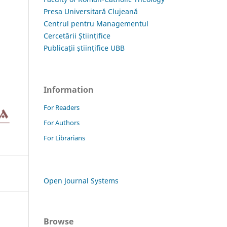
Presa Universitară Clujeană
Centrul pentru Managementul
Cercetării Științifice
Publicații științifice UBB
Information
For Readers
For Authors
For Librarians
Open Journal Systems
Browse