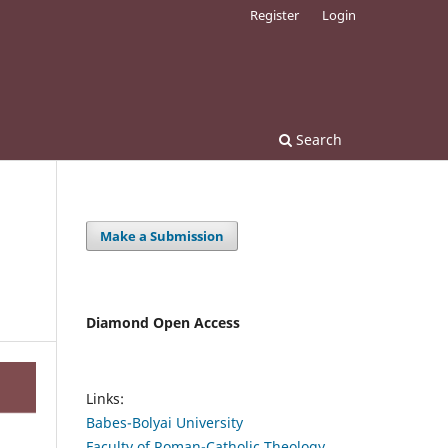
Register
Login
Search
Make a Submission
Diamond Open Access
Links:
Babes-Bolyai University
Faculty of Roman-Catholic Theology