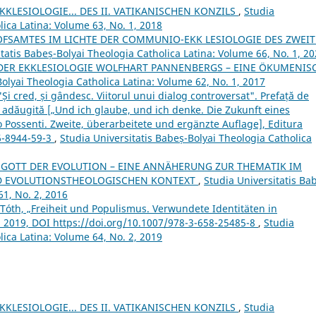
LESIOLOGIE... DES II. VATIKANISCHEN KONZILS
,
Studia
lica Latina: Volume 63, No. 1, 2018
HOFSAMTES IM LICHTE DER COMMUNIO-EKK LESIOLOGIE DES ZWEI
tatis Babeș-Bolyai Theologia Catholica Latina: Volume 66, No. 1, 2
 DER EKKLESIOLOGIE WOLFHART PANNENBERGS – EINE ÖKUMENIS
Bolyai Theologia Catholica Latina: Volume 62, No. 1, 2017
 cred, și gândesc. Viitorul unui dialog controversat". Prefață de
 și adăugită [„Und ich glaube, und ich denke. Die Zukunft eines
o Possenti. Zweite, überarbeitete und ergänzte Auflage], Editura
6-8944-59-3
,
Studia Universitatis Babeș-Bolyai Theologia Catholica
R GOTT DER EVOLUTION – EINE ANNÄHERUNG ZUR THEMATIK IM
D EVOLUTIONSTHEOLOGISCHEN KONTEXT
,
Studia Universitatis Ba
61, No. 2, 2016
th, „Freiheit und Populismus. Verwundete Identitäten in
 2019, DOI https://doi.org/10.1007/978-3-658-25485-8
,
Studia
lica Latina: Volume 64, No. 2, 2019
LESIOLOGIE... DES II. VATIKANISCHEN KONZILS
,
Studia