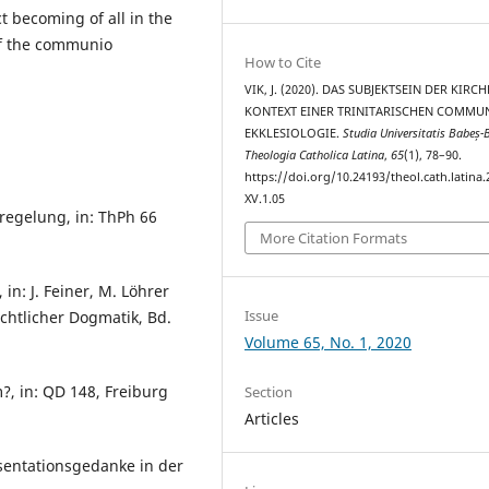
ct becoming of all in the
 of the communio
How to Cite
VIK, J. (2020). DAS SUBJEKTSEIN DER KIRC
KONTEXT EINER TRINITARISCHEN COMMU
EKKLESIOLOGIE.
Studia Universitatis Babeș-
Theologia Catholica Latina
,
65
(1), 78–90.
https://doi.org/10.24193/theol.cath.latina.
XV.1.05
regelung, in: ThPh 66
More Citation Formats
in: J. Feiner, M. Löhrer
Issue
ichtlicher Dogmatik, Bd.
Volume 65, No. 1, 2020
?, in: QD 148, Freiburg
Section
Articles
äsentationsgedanke in der