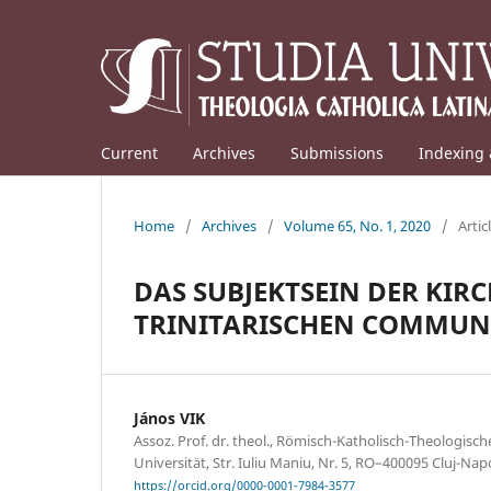
Current
Archives
Submissions
Indexing 
Home
/
Archives
/
Volume 65, No. 1, 2020
/
Artic
DAS SUBJEKTSEIN DER KIR
TRINITARISCHEN COMMUNI
János VIK
Assoz. Prof. dr. theol., Römisch-Katholisch-Theologisch
Universität, Str. Iuliu Maniu, Nr. 5, RO–400095 Cluj-Na
https://orcid.org/0000-0001-7984-3577