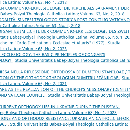
lica Latina: Volume 63, No. 1, 2018
EN COMMUNIO-EKKLESIOLOGIE: DIE KIRCHE ALS SAKRAMENT DER
s Babeș-Bolyai Theologia Catholica Latina: Volume 63, No. 2, 2018
ODALITÀ: SINTESI TEOLOGICO-STORICA POST CONCILIO VATICANO
a Catholica Latina: Volume 63, No. 2, 2018
HOFSAMTES IM LICHTE DER COMMUNIO-EKK LESIOLOGIE DES ZWEI
tatis Babeș-Bolyai Theologia Catholica Latina: Volume 66, No. 1, 2
che im "Ordo Dedicationis Ecclesiae et Altaris" (1977)
,
Studia
lica Latina: Volume 68, No. 2, 2023
 ECCLESIOLOGY: THE BASIC PRINCIPLES OF CONGAR’S
IOLOGY
,
Studia Universitatis Babeș-Bolyai Theologia Catholica Latin
HIESA NELLA RIFLESSIONE ORTODOSSA DI DUMITRU STĂNILOAE / 
ECTION OF THE ORTHODOX THEOLOGIAN DUMITRU STĂNILOAE
,
Stu
lica Latina: Volume 66, No. 2, 2021
ARE AS THE REALIZATION OF THE CHURCH’S MISSIONARY IDENTIT
COND VATICAN COUNCIL
,
Studia Universitatis Babeș-Bolyai Theolog
 CURRENT ORTHODOX LIFE IN UKRAINE DURING THE RUSSIAN-
eș-Bolyai Theologia Catholica Latina: Volume 68, No. 1, 2023
TIONS AND ORTHODOX RESISTANCE: UKRAINIAN CATHOLIC EFFOR
1965
,
Studia Universitatis Babeș-Bolyai Theologia Catholica Latina: