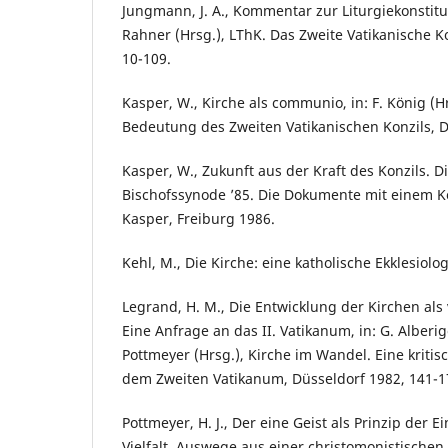
Jungmann, J. A., Kommentar zur Liturgiekonstituti
Rahner (Hrsg.), LThK. Das Zweite Vatikanische Ko
10-109.
Kasper, W., Kirche als communio, in: F. König (H
Bedeutung des Zweiten Vatikanischen Konzils, D
Kasper, W., Zukunft aus der Kraft des Konzils. D
Bischofssynode ’85. Die Dokumente mit einem 
Kasper, Freiburg 1986.
Kehl, M., Die Kirche: eine katholische Ekklesiol
Legrand, H. M., Die Entwicklung der Kirchen als
Eine Anfrage an das II. Vatikanum, in: G. Alberigo
Pottmeyer (Hrsg.), Kirche im Wandel. Eine kriti
dem Zweiten Vatikanum, Düsseldorf 1982, 141-1
Pottmeyer, H. J., Der eine Geist als Prinzip der E
Vielfalt. Auswege aus einer christomonistischen E