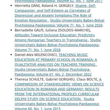
Psychologia-Paedagogia: Volume 62, No. 1, June 2017
Henrietta DÁNI, Roland H. GERGELY,
Shame, Self-
Compassion, and Self-Esteem as Correlates of
Depression and Anxiety Symptoms:The Role of
Emotion Regulation
,
Studia Universitatis Babeș-Bolyai
Psychologia-Paedagogia: Volume 71, No. 1, June 2026
Bernadette GÁLFI, Iuliana ZSOLDOS-MARCHIȘ,
Attitudes Toward Inclusive Education: Predictors
Among Hungarian Teachers in Transylvania
,
Studia
Universitatis Babeș-Bolyai Psychologia-Paedagogia:
Volume 71, No. 1, June 2026
Daniel-Alex MILENCOVICI,
TEACHING MUSIC
EDUCATION AT PRIMARY SCHOOL IN ROMANIA: A
QUALITATIVE ANALYSIS ON TEACHERS TRAINING
,
Studia Universitatis Babeș-Bolyai Psychologia-
Paedagogia: Volume 67, No. 2, December 2022
Theresa SCHULTE, Gabriel GORGHIU, Claus BOLTE,
A
COMPARISON OF STAKEHOLDERS’ VIEWS ON SCIENCE
EDUCATION IN ROMANIA AND GERMANY: RESULTS
FROM THE INTERNATIONAL PROFILES CURRICULAR
DELPHI STUDY ON SCIENCE EDUCATION
,
Studia
Universitatis Babeș-Bolyai Psychologia-Paedagogia:
Volume 60, No. 1, June 2015