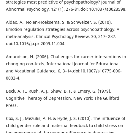
strategies most predictive of psychopathology? Journal of
Abnormal Psychology, 121(1). 276-81.doi: 10.1037/a0023598.
Aldao, A., Nolen-Hoeksema, S. & Schweizer, S. (2010).
Emotion regulation strategies across psychopathology: A
meta-analysis. Clinical Psychology Review, 30, 217- 237.
doi:10.1016/j.cpr.2009.11.004.
Amundson, N. (2006). Challenges for career interventions in
changing con-texts. International Journal for Educational
and Vocational Guidance, 6, 3–14.doi:10.1007/s10775-006-
0002-4.
Beck, A. T., Rush, A. J., Shaw, B. F. & Emery, G. (1979).
Cognitive Therapy of Depression. New York: The Guilford
Press.
Cox, S. J., Mezulis, A. H. & Hyde, J. S. (2010). The influence of
child gender role and maternal feedback to child stress on
the emergence of the gender difference in depressive