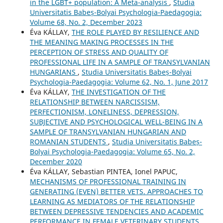
in the LGBT+ population: A Meta-analysis
,
Studia
Universitatis Babeș-Bolyai Psychologia-Paedagogia:
Volume 68, No. 2, December 2023
Éva KÁLLAY,
THE ROLE PLAYED BY RESILIENCE AND
THE MEANING MAKING PROCESSES IN THE
PERCEPTION OF STRESS AND QUALITY OF
PROFESSIONAL LIFE IN A SAMPLE OF TRANSYLVANIAN
HUNGARIANS
,
Studia Universitatis Babeș-Bolyai
Psychologia-Paedagogia: Volume 62, No. 1, June 2017
Éva KÁLLAY,
THE INVESTIGATION OF THE
RELATIONSHIP BETWEEN NARCISSISM,
PERFECTIONISM, LONELINESS, DEPRESSION,
SUBJECTIVE AND PSYCHOLOGICAL WELL-BEING IN A
SAMPLE OF TRANSYLVANIAN HUNGARIAN AND
ROMANIAN STUDENTS
,
Studia Universitatis Babeș-
Bolyai Psychologia-Paedagogia: Volume 65, No. 2,
December 2020
Éva KÁLLAY, Sebastian PINTEA, Ionel PAPUC,
MECHANISMS OF PROFESSIONAL TRAINING IN
GENERATING (EVEN) BETTER VETS. APPROACHES TO
LEARNING AS MEDIATORS OF THE RELATIONSHIP
BETWEEN DEPRESSIVE TENDENCIES AND ACADEMIC
PERFORMANCE IN FEMALE VETERINARY STUDENTS
,