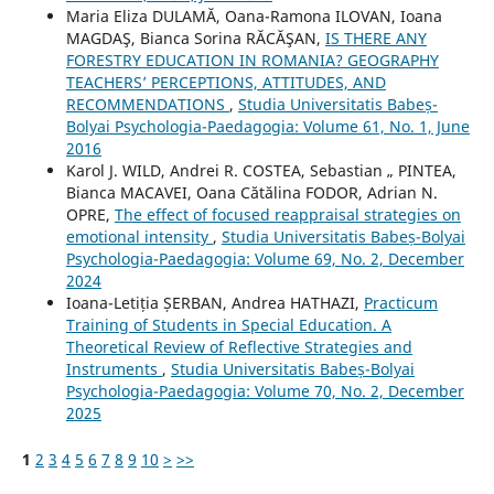
Maria Eliza DULAMĂ, Oana-Ramona ILOVAN, Ioana
MAGDAŞ, Bianca Sorina RĂCĂŞAN,
IS THERE ANY
FORESTRY EDUCATION IN ROMANIA? GEOGRAPHY
TEACHERS’ PERCEPTIONS, ATTITUDES, AND
RECOMMENDATIONS
,
Studia Universitatis Babeș-
Bolyai Psychologia-Paedagogia: Volume 61, No. 1, June
2016
Karol J. WILD, Andrei R. COSTEA, Sebastian „ PINTEA,
Bianca MACAVEI, Oana Cătălina FODOR, Adrian N.
OPRE,
The effect of focused reappraisal strategies on
emotional intensity
,
Studia Universitatis Babeș-Bolyai
Psychologia-Paedagogia: Volume 69, No. 2, December
2024
Ioana-Letiția ȘERBAN, Andrea HATHAZI,
Practicum
Training of Students in Special Education. A
Theoretical Review of Reflective Strategies and
Instruments
,
Studia Universitatis Babeș-Bolyai
Psychologia-Paedagogia: Volume 70, No. 2, December
2025
1
2
3
4
5
6
7
8
9
10
>
>>