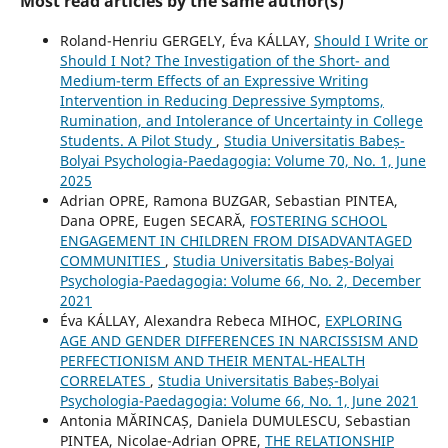
Most read articles by the same author(s)
Roland-Henriu GERGELY, Éva KÁLLAY,
Should I Write or
Should I Not? The Investigation of the Short- and
Medium-term Effects of an Expressive Writing
Intervention in Reducing Depressive Symptoms,
Rumination, and Intolerance of Uncertainty in College
Students. A Pilot Study
,
Studia Universitatis Babeș-
Bolyai Psychologia-Paedagogia: Volume 70, No. 1, June
2025
Adrian OPRE, Ramona BUZGAR, Sebastian PINTEA,
Dana OPRE, Eugen SECARĂ,
FOSTERING SCHOOL
ENGAGEMENT IN CHILDREN FROM DISADVANTAGED
COMMUNITIES
,
Studia Universitatis Babeș-Bolyai
Psychologia-Paedagogia: Volume 66, No. 2, December
2021
Éva KÁLLAY, Alexandra Rebeca MIHOC,
EXPLORING
AGE AND GENDER DIFFERENCES IN NARCISSISM AND
PERFECTIONISM AND THEIR MENTAL-HEALTH
CORRELATES
,
Studia Universitatis Babeș-Bolyai
Psychologia-Paedagogia: Volume 66, No. 1, June 2021
Antonia MĂRINCAȘ, Daniela DUMULESCU, Sebastian
PINTEA, Nicolae-Adrian OPRE,
THE RELATIONSHIP