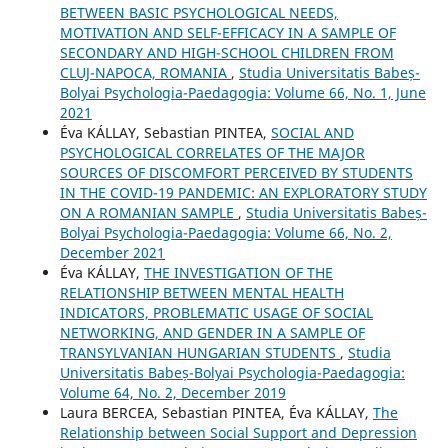
BETWEEN BASIC PSYCHOLOGICAL NEEDS,
MOTIVATION AND SELF-EFFICACY IN A SAMPLE OF
SECONDARY AND HIGH-SCHOOL CHILDREN FROM
CLUJ-NAPOCA, ROMANIA
,
Studia Universitatis Babeș-
Bolyai Psychologia-Paedagogia: Volume 66, No. 1, June
2021
Éva KÁLLAY, Sebastian PINTEA,
SOCIAL AND
PSYCHOLOGICAL CORRELATES OF THE MAJOR
SOURCES OF DISCOMFORT PERCEIVED BY STUDENTS
IN THE COVID-19 PANDEMIC: AN EXPLORATORY STUDY
ON A ROMANIAN SAMPLE
,
Studia Universitatis Babeș-
Bolyai Psychologia-Paedagogia: Volume 66, No. 2,
December 2021
Éva KÁLLAY,
THE INVESTIGATION OF THE
RELATIONSHIP BETWEEN MENTAL HEALTH
INDICATORS, PROBLEMATIC USAGE OF SOCIAL
NETWORKING, AND GENDER IN A SAMPLE OF
TRANSYLVANIAN HUNGARIAN STUDENTS
,
Studia
Universitatis Babeș-Bolyai Psychologia-Paedagogia:
Volume 64, No. 2, December 2019
Laura BERCEA, Sebastian PINTEA, Éva KÁLLAY,
The
Relationship between Social Support and Depression