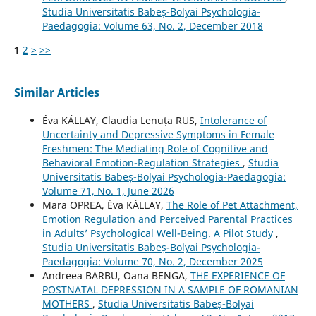
Studia Universitatis Babeș-Bolyai Psychologia-
Paedagogia: Volume 63, No. 2, December 2018
1
2
>
>>
Similar Articles
Éva KÁLLAY, Claudia Lenuța RUS,
Intolerance of
Uncertainty and Depressive Symptoms in Female
Freshmen: The Mediating Role of Cognitive and
Behavioral Emotion-Regulation Strategies
,
Studia
Universitatis Babeș-Bolyai Psychologia-Paedagogia:
Volume 71, No. 1, June 2026
Mara OPREA, Éva KÁLLAY,
The Role of Pet Attachment,
Emotion Regulation and Perceived Parental Practices
in Adults’ Psychological Well-Being. A Pilot Study
,
Studia Universitatis Babeș-Bolyai Psychologia-
Paedagogia: Volume 70, No. 2, December 2025
Andreea BARBU, Oana BENGA,
THE EXPERIENCE OF
POSTNATAL DEPRESSION IN A SAMPLE OF ROMANIAN
MOTHERS
,
Studia Universitatis Babeș-Bolyai