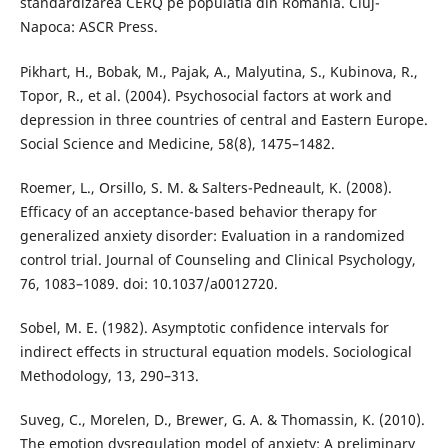
standardizarea CERQ pe populatia din România. Cluj-
Napoca: ASCR Press.
Pikhart, H., Bobak, M., Pajak, A., Malyutina, S., Kubinova, R.,
Topor, R., et al. (2004). Psychosocial factors at work and
depression in three countries of central and Eastern Europe.
Social Science and Medicine, 58(8), 1475–1482.
Roemer, L., Orsillo, S. M. & Salters-Pedneault, K. (2008).
Efficacy of an acceptance-based behavior therapy for
generalized anxiety disorder: Evaluation in a randomized
control trial. Journal of Counseling and Clinical Psychology,
76, 1083–1089. doi: 10.1037/a0012720.
Sobel, M. E. (1982). Asymptotic confidence intervals for
indirect effects in structural equation models. Sociological
Methodology, 13, 290–313.
Suveg, C., Morelen, D., Brewer, G. A. & Thomassin, K. (2010).
The emotion dysregulation model of anxiety: A preliminary