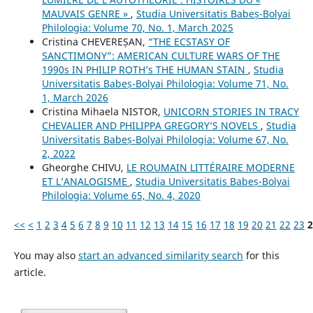
MAUVAIS GENRE »
,
Studia Universitatis Babeș-Bolyai
Philologia: Volume 70, No. 1, March 2025
Cristina CHEVEREȘAN,
“THE ECSTASY OF
SANCTIMONY”: AMERICAN CULTURE WARS OF THE
1990s IN PHILIP ROTH’s THE HUMAN STAIN
,
Studia
Universitatis Babeș-Bolyai Philologia: Volume 71, No.
1, March 2026
Cristina Mihaela NISTOR,
UNICORN STORIES IN TRACY
CHEVALIER AND PHILIPPA GREGORY’S NOVELS
,
Studia
Universitatis Babeș-Bolyai Philologia: Volume 67, No.
2, 2022
Gheorghe CHIVU,
LE ROUMAIN LITTÉRAIRE MODERNE
ET L’ANALOGISME
,
Studia Universitatis Babeș-Bolyai
Philologia: Volume 65, No. 4, 2020
<<
<
1
2
3
4
5
6
7
8
9
10
11
12
13
14
15
16
17
18
19
20
21
22
23
2
You may also
start an advanced similarity search
for this
article.