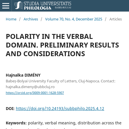
Home
/
Archives
/
Volume 70, No. 4, December 2025
/
Articles
POLARITY IN THE VERBAL
DOMAIN. PRELIMINARY RESULTS
AND CONSIDERATIONS
Hajnalka DIMÉNY
Babeș-Bolyai University Faculty of Letters, Cluj-Napoca. Contact:
hajnalka.dimeny@ubbcluj.ro
https://orcid.org/0009-0001-1628-5907
DOI:
https://doi.org/10.24193/subbphilo.2025.4.12
Keywords:
polarity, verbal meaning, distribution across the