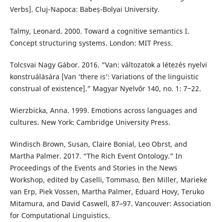
Verbs]. Cluj-Napoca: Babeș-Bolyai University.
Talmy, Leonard. 2000. Toward a cognitive semantics I.
Concept structuring systems. London: MIT Press.
Tolcsvai Nagy Gábor. 2016. “Van: változatok a létezés nyelvi
konstruálására [Van ‘there is’: Variations of the linguistic
construal of existence].” Magyar Nyelvőr 140, no. 1: 7‒22.
Wierzbicka, Anna. 1999. Emotions across languages and
cultures. New York: Cambridge University Press.
Windisch Brown, Susan, Claire Bonial, Leo Obrst, and
Martha Palmer. 2017. “The Rich Event Ontology.” In
Proceedings of the Events and Stories in the News
Workshop, edited by Caselli, Tommaso, Ben Miller, Marieke
van Erp, Piek Vossen, Martha Palmer, Eduard Hovy, Teruko
Mitamura, and David Caswell, 87–97. Vancouver: Association
for Computational Linguistics.