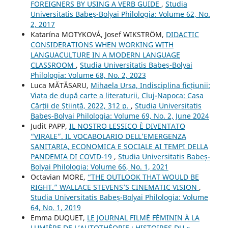
FOREIGNERS BY USING A VERB GUIDE
,
Studia
Universitatis Babeș-Bolyai Philologia: Volume 62, No.
2, 2017
Katarína MOTYKOVÁ, Josef WIKSTRÖM,
DIDACTIC
CONSIDERATIONS WHEN WORKING WITH
LANGUACULTURE IN A MODERN LANGUAGE
CLASSROOM
,
Studia Universitatis Babeș-Bolyai
Philologia: Volume 68, No. 2, 2023
Luca MĂTĂSARU,
Mihaela Ursa, Indisciplina ficțiunii:
Viața de după carte a literaturii, Cluj-Napoca: Casa
Cărții de Știință, 2022, 312 p.
,
Studia Universitatis
Babeș-Bolyai Philologia: Volume 69, No. 2, June 2024
Judit PAPP,
IL NOSTRO LESSICO È DIVENTATO
“VIRALE”. IL VOCABOLARIO DELL’EMERGENZA
SANITARIA, ECONOMICA E SOCIALE AI TEMPI DELLA
PANDEMIA DI COVID-19
,
Studia Universitatis Babeș-
Bolyai Philologia: Volume 66, No. 1, 2021
Octavian MORE,
“THE OUTLOOK THAT WOULD BE
RIGHT.” WALLACE STEVENS’S CINEMATIC VISION
,
Studia Universitatis Babeș-Bolyai Philologia: Volume
64, No. 1, 2019
Emma DUQUET,
LE JOURNAL FILMÉ FÉMININ À LA
LUMIÈRE DE L’AUTOTHÉORIE : HISTOIRES DU «