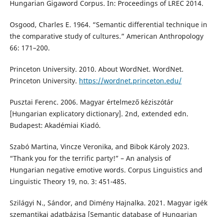
Hungarian Gigaword Corpus. In: Proceedings of LREC 2014.
Osgood, Charles E. 1964. “Semantic differential technique in
the comparative study of cultures.” American Anthropology
66: 171–200.
Princeton University. 2010. About WordNet. WordNet.
Princeton University.
https://wordnet.princeton.edu/
Pusztai Ferenc. 2006. Magyar értelmező kéziszótár
[Hungarian explicatory dictionary]. 2nd, extended edn.
Budapest: Akadémiai Kiadó.
Szabó Martina, Vincze Veronika, and Bibok Károly 2023.
“Thank you for the terrific party!” – An analysis of
Hungarian negative emotive words. Corpus Linguistics and
Linguistic Theory 19, no. 3: 451-485.
Szilágyi N., Sándor, and Dimény Hajnalka. 2021. Magyar igék
szemantikai adatbázisa [Semantic database of Hungarian