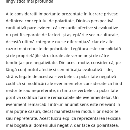
lingvistică mai profundă.
Alte considerații importante prezentate în lucrare privesc
definirea conceptului de polaritate. Dintr-o perspectivă
cantitativă pare evident că sensurile afective și evaluative
nu pot fi separate de factorii și așteptările socio-culturale.
Această ultimă categorie nu se diferențiază clar de alte
cazuri mai robuste de polaritate. Legătura este consolidată
și de proprietățile structurale ale verbelor și de către
tendința spre negativitate. Din acest motiv, consider că, pe
lângă conținutul afectiv și semnificația evaluativă – deși
strâns legate de acestea – verbele cu polaritate negativă
codifică și modificări ale evenimentelor considerate ca fiind
nedorite sau nepreferate, în timp ce verbele cu polaritate
pozitivă codifică forme remarcabile ale evenimentelor. Un
eveniment remarcabil într-un anumit sens este relevant în
mai puține cazuri, decât manifestarea modurilor nedorite
sau nepreferate. Acest lucru explică reprezentarea lexicală
mai bogată al domeniului negativ, dar face ca polaritatea,