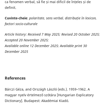
ca fenomen verbal, să fie și mai dificil de înțeles și de
definit.
Cuvinte-cheie
:
polaritate, sens verbal, distribuție în lexicon,
factori socio-culturale
Article history:
Received 7 May 2025; Revised 20 October 2025;
Accepted 20 November 2025;
Available online 12 December 2025; Available print 30
December 2025
References
Bárczi Géza, and Országh László (eds.). 1959–1962. A
magyar nyelv értelmező szótára [Hungarian Explicatory
Dictionary]. Budapest: Akadémiai Kiadó.