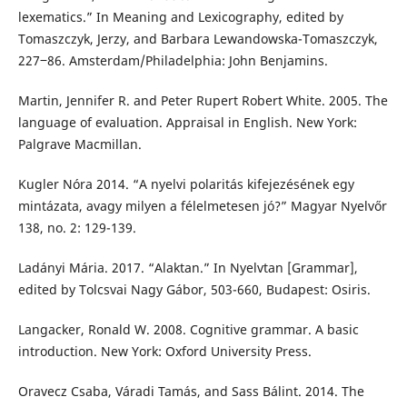
lexematics.” In Meaning and Lexicography, edited by
Tomaszczyk, Jerzy, and Barbara Lewandowska-Tomaszczyk,
227‒86. Amsterdam/Philadelphia: John Benjamins.
Martin, Jennifer R. and Peter Rupert Robert White. 2005. The
language of evaluation. Appraisal in English. New York:
Palgrave Macmillan.
Kugler Nóra 2014. “A nyelvi polaritás kifejezésének egy
mintázata, avagy milyen a félelmetesen jó?” Magyar Nyelvőr
138, no. 2: 129-139.
Ladányi Mária. 2017. “Alaktan.” In Nyelvtan [Grammar],
edited by Tolcsvai Nagy Gábor, 503-660, Budapest: Osiris.
Langacker, Ronald W. 2008. Cognitive grammar. A basic
introduction. New York: Oxford University Press.
Oravecz Csaba, Váradi Tamás, and Sass Bálint. 2014. The