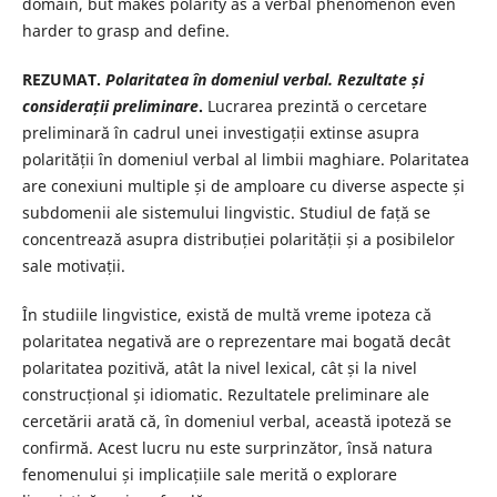
domain, but makes polarity as a verbal phenomenon even
harder to grasp and define.
REZUMAT.
Polaritatea în domeniul verbal. Rezultate și
considerații preliminare
.
Lucrarea prezintă o cercetare
preliminară în cadrul unei investigații extinse asupra
polarității în domeniul verbal al limbii maghiare. Polaritatea
are conexiuni multiple și de amploare cu diverse aspecte și
subdomenii ale sistemului lingvistic. Studiul de față se
concentrează asupra distribuției polarității și a posibilelor
sale motivații.
În studiile lingvistice, există de multă vreme ipoteza că
polaritatea negativă are o reprezentare mai bogată decât
polaritatea pozitivă, atât la nivel lexical, cât și la nivel
construcțional și idiomatic. Rezultatele preliminare ale
cercetării arată că, în domeniul verbal, această ipoteză se
confirmă. Acest lucru nu este surprinzător, însă natura
fenomenului și implicațiile sale merită o explorare