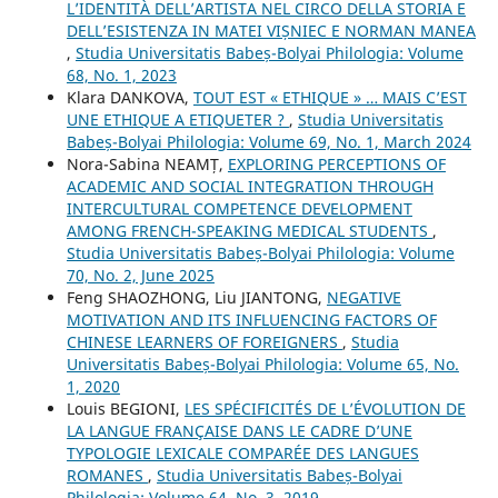
L’IDENTITÀ DELL’ARTISTA NEL CIRCO DELLA STORIA E
DELL’ESISTENZA IN MATEI VIȘNIEC E NORMAN MANEA
,
Studia Universitatis Babeș-Bolyai Philologia: Volume
68, No. 1, 2023
Klara DANKOVA,
TOUT EST « ETHIQUE » … MAIS C’EST
UNE ETHIQUE A ETIQUETER ?
,
Studia Universitatis
Babeș-Bolyai Philologia: Volume 69, No. 1, March 2024
Nora-Sabina NEAMȚ,
EXPLORING PERCEPTIONS OF
ACADEMIC AND SOCIAL INTEGRATION THROUGH
INTERCULTURAL COMPETENCE DEVELOPMENT
AMONG FRENCH-SPEAKING MEDICAL STUDENTS
,
Studia Universitatis Babeș-Bolyai Philologia: Volume
70, No. 2, June 2025
Feng SHAOZHONG, Liu JIANTONG,
NEGATIVE
MOTIVATION AND ITS INFLUENCING FACTORS OF
CHINESE LEARNERS OF FOREIGNERS
,
Studia
Universitatis Babeș-Bolyai Philologia: Volume 65, No.
1, 2020
Louis BEGIONI,
LES SPÉCIFICITÉS DE L’ÉVOLUTION DE
LA LANGUE FRANÇAISE DANS LE CADRE D’UNE
TYPOLOGIE LEXICALE COMPARÉE DES LANGUES
ROMANES
,
Studia Universitatis Babeș-Bolyai
Philologia: Volume 64, No. 3, 2019