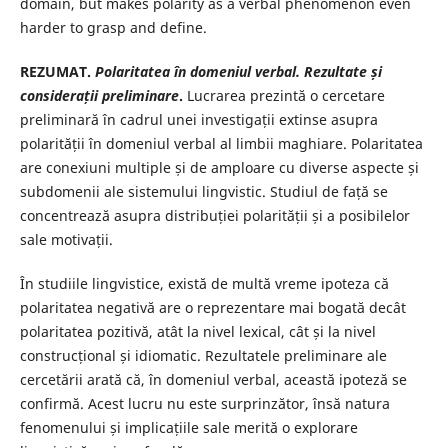
domain, but makes polarity as a verbal phenomenon even
harder to grasp and define.
REZUMAT.
Polaritatea în domeniul verbal. Rezultate și
considerații preliminare
.
Lucrarea prezintă o cercetare
preliminară în cadrul unei investigații extinse asupra
polarității în domeniul verbal al limbii maghiare. Polaritatea
are conexiuni multiple și de amploare cu diverse aspecte și
subdomenii ale sistemului lingvistic. Studiul de față se
concentrează asupra distribuției polarității și a posibilelor
sale motivații.
În studiile lingvistice, există de multă vreme ipoteza că
polaritatea negativă are o reprezentare mai bogată decât
polaritatea pozitivă, atât la nivel lexical, cât și la nivel
construcțional și idiomatic. Rezultatele preliminare ale
cercetării arată că, în domeniul verbal, această ipoteză se
confirmă. Acest lucru nu este surprinzător, însă natura
fenomenului și implicațiile sale merită o explorare