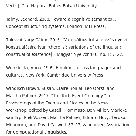
Verbs]. Cluj-Napoca: Babeș-Bolyai University.
Talmy, Leonard. 2000. Toward a cognitive semantics I.
Concept structuring systems. London: MIT Press.
Tolcsvai Nagy Gábor. 2016. “Van: változatok a létezés nyelvi
konstruálására [Van ‘there is’: Variations of the linguistic
construal of existence].” Magyar Nyelvőr 140, no. 1: 7‒22.
Wierzbicka, Anna. 1999. Emotions across languages and
cultures. New York: Cambridge University Press.
Windisch Brown, Susan, Claire Bonial, Leo Obrst, and
Martha Palmer. 2017. “The Rich Event Ontology.” In
Proceedings of the Events and Stories in the News
Workshop, edited by Caselli, Tommaso, Ben Miller, Marieke
van Erp, Piek Vossen, Martha Palmer, Eduard Hovy, Teruko
Mitamura, and David Caswell, 87–97. Vancouver: Association
for Computational Linguistics.