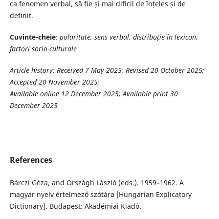
ca fenomen verbal, să fie și mai dificil de înțeles și de
definit.
Cuvinte-cheie
:
polaritate, sens verbal, distribuție în lexicon,
factori socio-culturale
Article history:
Received 7 May 2025; Revised 20 October 2025;
Accepted 20 November 2025;
Available online 12 December 2025; Available print 30
December 2025
References
Bárczi Géza, and Országh László (eds.). 1959–1962. A
magyar nyelv értelmező szótára [Hungarian Explicatory
Dictionary]. Budapest: Akadémiai Kiadó.