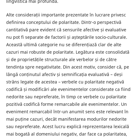
lingvistică mai profundă.
Alte considerații importante prezentate în lucrare privesc
definirea conceptului de polaritate. Dintr-o perspectivă
cantitativă pare evident că sensurile afective și evaluative
nu pot fi separate de factorii și așteptările socio-culturale.
Această ultimă categorie nu se diferențiază clar de alte
cazuri mai robuste de polaritate. Legătura este consolidată
și de proprietățile structurale ale verbelor și de către
tendința spre negativitate. Din acest motiv, consider că, pe
lângă conținutul afectiv și semnificația evaluativă – deși
strâns legate de acestea – verbele cu polaritate negativă
codifică și modificări ale evenimentelor considerate ca fiind
nedorite sau nepreferate, în timp ce verbele cu polaritate
pozitivă codifică forme remarcabile ale evenimentelor. Un
eveniment remarcabil într-un anumit sens este relevant în
mai puține cazuri, decât manifestarea modurilor nedorite
sau nepreferate. Acest lucru explică reprezentarea lexicală
mai bogată al domeniului negativ, dar face ca polaritatea,