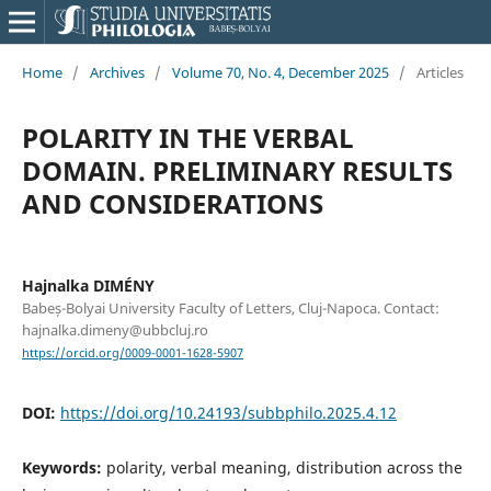
Home
/
Archives
/
Volume 70, No. 4, December 2025
/
Articles
POLARITY IN THE VERBAL
DOMAIN. PRELIMINARY RESULTS
AND CONSIDERATIONS
Hajnalka DIMÉNY
Babeș-Bolyai University Faculty of Letters, Cluj-Napoca. Contact:
hajnalka.dimeny@ubbcluj.ro
https://orcid.org/0009-0001-1628-5907
DOI:
https://doi.org/10.24193/subbphilo.2025.4.12
Keywords:
polarity, verbal meaning, distribution across the