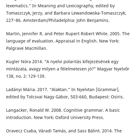
lexematics.” In Meaning and Lexicography, edited by
Tomaszczyk, Jerzy, and Barbara Lewandowska-Tomaszczyk,
227‒86. Amsterdam/Philadelphia: John Benjamins.
Martin, Jennifer R. and Peter Rupert Robert White. 2005. The
language of evaluation. Appraisal in English. New York:
Palgrave Macmillan.
Kugler Nóra 2014. “A nyelvi polaritás kifejezésének egy
mintázata, avagy milyen a félelmetesen jó?” Magyar Nyelvőr
138, no. 2: 129-139.
Ladányi Mária. 2017. “Alaktan.” In Nyelvtan [Grammar],
edited by Tolcsvai Nagy Gábor, 503-660, Budapest: Osiris.
Langacker, Ronald W. 2008. Cognitive grammar. A basic
introduction. New York: Oxford University Press.
Oravecz Csaba, Váradi Tamás, and Sass Bálint. 2014. The