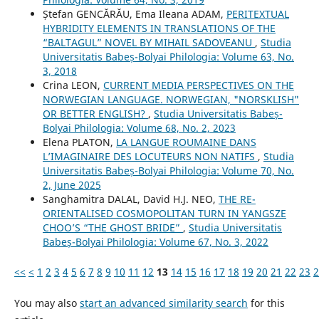
Ștefan GENCĂRĂU, Ema Ileana ADAM,
PERITEXTUAL
HYBRIDITY ELEMENTS IN TRANSLATIONS OF THE
“BALTAGUL” NOVEL BY MIHAIL SADOVEANU
,
Studia
Universitatis Babeș-Bolyai Philologia: Volume 63, No.
3, 2018
Crina LEON,
CURRENT MEDIA PERSPECTIVES ON THE
NORWEGIAN LANGUAGE. NORWEGIAN, "NORSKLISH"
OR BETTER ENGLISH?
,
Studia Universitatis Babeș-
Bolyai Philologia: Volume 68, No. 2, 2023
Elena PLATON,
LA LANGUE ROUMAINE DANS
L’IMAGINAIRE DES LOCUTEURS NON NATIFS
,
Studia
Universitatis Babeș-Bolyai Philologia: Volume 70, No.
2, June 2025
Sanghamitra DALAL, David H.J. NEO,
THE RE-
ORIENTALISED COSMOPOLITAN TURN IN YANGSZE
CHOO’S “THE GHOST BRIDE”
,
Studia Universitatis
Babeș-Bolyai Philologia: Volume 67, No. 3, 2022
<<
<
1
2
3
4
5
6
7
8
9
10
11
12
13
14
15
16
17
18
19
20
21
22
23
2
You may also
start an advanced similarity search
for this