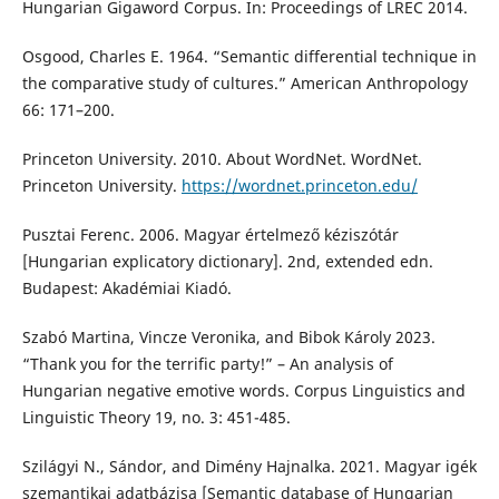
Hungarian Gigaword Corpus. In: Proceedings of LREC 2014.
Osgood, Charles E. 1964. “Semantic differential technique in
the comparative study of cultures.” American Anthropology
66: 171–200.
Princeton University. 2010. About WordNet. WordNet.
Princeton University.
https://wordnet.princeton.edu/
Pusztai Ferenc. 2006. Magyar értelmező kéziszótár
[Hungarian explicatory dictionary]. 2nd, extended edn.
Budapest: Akadémiai Kiadó.
Szabó Martina, Vincze Veronika, and Bibok Károly 2023.
“Thank you for the terrific party!” – An analysis of
Hungarian negative emotive words. Corpus Linguistics and
Linguistic Theory 19, no. 3: 451-485.
Szilágyi N., Sándor, and Dimény Hajnalka. 2021. Magyar igék
szemantikai adatbázisa [Semantic database of Hungarian