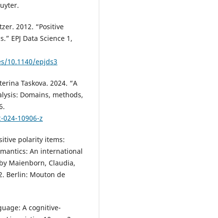
uyter.
zer. 2012. “Positive
.” EPJ Data Science 1,
es/10.1140/epjds3
terina Taskova. 2024. “A
alysis: Domains, methods,
6.
2-024-10906-z
tive polarity items:
emantics: An international
by Maienborn, Claudia,
2. Berlin: Mouton de
guage: A cognitive-