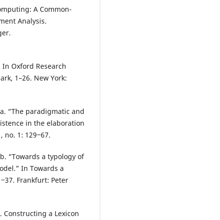
 Computing: A Common-
ment Analysis.
er.
” In Oxford Research
Mark, 1–26. New York:
7a. “The paradigmatic and
istence in the elaboration
, no. 1: 129‒67.
b. “Towards a typology of
odel.” In Towards a
‒37. Frankfurt: Peter
. Constructing a Lexicon