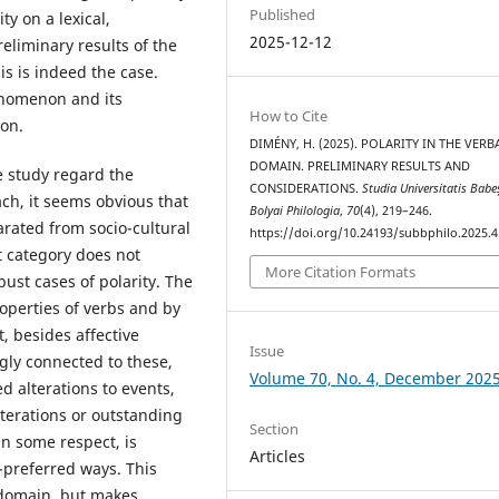
Published
ty on a lexical,
2025-12-12
reliminary results of the
is is indeed the case.
henomenon and its
How to Cite
ion.
DIMÉNY, H. (2025). POLARITY IN THE VERB
DOMAIN. PRELIMINARY RESULTS AND
e study regard the
CONSIDERATIONS.
Studia Universitatis Babe
ach, it seems obvious that
Bolyai Philologia
,
70
(4), 219–246.
rated from socio-cultural
https://doi.org/10.24193/subbphilo.2025.4
t category does not
More Citation Formats
obust cases of polarity. The
operties of verbs and by
t, besides affective
Issue
gly connected to these,
Volume 70, No. 4, December 202
d alterations to events,
lterations or outstanding
Section
in some respect, is
Articles
n-preferred ways. This
 domain, but makes