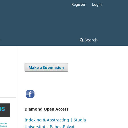
Register
Login
Search
Make a Submission
Diamond Open Access
Indexing & Abstracting | Studia
Universitatis Babeș-Bolyai