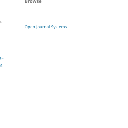
Browse
s
Open Journal Systems
l-
se
.