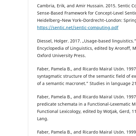
Cambria, Erik, and Amir Hussain. 2015. Sentic
Sense-Based Framework for Concept-Level Senti
Heidelberg–New York–Dordrecht–London: Spring
https://sentic.net/sentic-computing.pdf
Diessel, Holger. 2017. „Usage-based linguistics.
Encyclopedia of Linguistics, edited by Aronoff, 
Oxford University Press.
Faber, Pamela B., and Ricardo Mairal Usón. 199
syntagmatic structure of the semantic field of ex
of a semantic macronet.” Studies in language 21
Faber, Pamela B., and Ricardo Mairal Usón. 1997
predicate schemata in a Functional-Lexematic M
Functional Lexicology, edited by Wotjak, Gerd, 11
Lang.
Faber, Pamela B., and Ricardo Mairal Usón. 1999