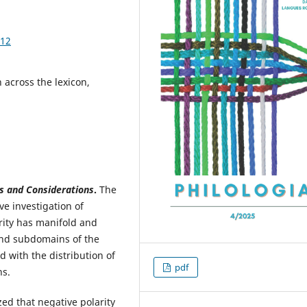
.12
 across the lexicon,
ts and Considerations
.
The
ve investigation of
rity has manifold and
and subdomains of the
 with the distribution of
pdf
ns.
ed that negative polarity