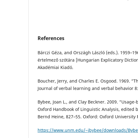
References
Bárczi Géza, and Országh László (eds.). 1959–19
értelmező szótára [Hungarian Explicatory Dictio
Akadémiai Kiadó.
Boucher, Jerry, and Charles E. Osgood. 1969. “T
Journal of verbal learning and verbal behavior 8:
Bybee, Joan L., and Clay Beckner. 2009. “Usage-
Oxford Handbook of Linguistic Analysis, edited 
Bernd Heine, 827–55. Oxford: Oxford University 
https://www.unm.edu/~jbybee/downloads/Byb