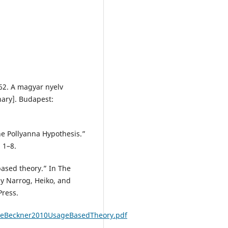
62. A magyar nyelv
nary]. Budapest:
he Pollyanna Hypothesis.”
 1–8.
based theory.” In The
by Narrog, Heiko, and
Press.
eeBeckner2010UsageBasedTheory.pdf