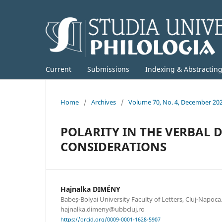
Current
Submissions
Indexing & Abstractin
Home
/
Archives
/
Volume 70, No. 4, December 20
POLARITY IN THE VERBAL 
CONSIDERATIONS
Hajnalka DIMÉNY
Babeș-Bolyai University Faculty of Letters, Cluj-Napoca
hajnalka.dimeny@ubbcluj.ro
https://orcid.org/0009-0001-1628-5907