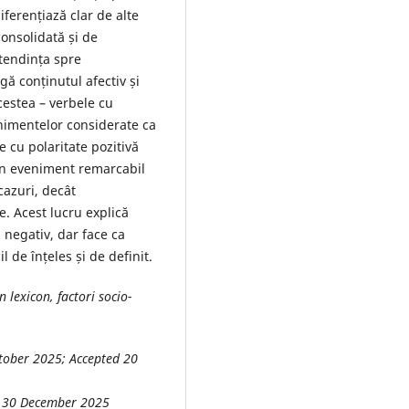
iferențiază clar de alte
consolidată și de
 tendința spre
gă conținutul afectiv și
cestea – verbele cu
enimentelor considerate ca
e cu polaritate pozitivă
Un eveniment remarcabil
cazuri, decât
. Acest lucru explică
 negativ, dar face ca
l de înțeles și de definit.
n lexicon, factori socio-
tober 2025; Accepted 20
nt 30 December 2025