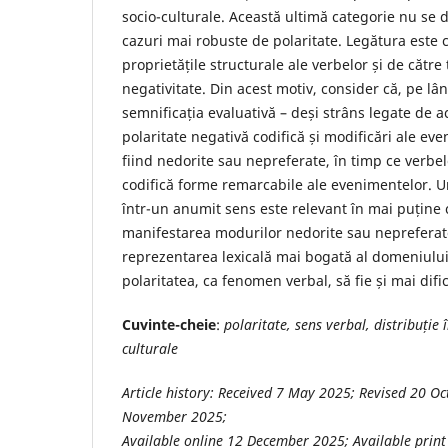
socio-culturale. Această ultimă categorie nu se d
cazuri mai robuste de polaritate. Legătura este 
proprietățile structurale ale verbelor și de către
negativitate. Din acest motiv, consider că, pe lân
semnificația evaluativă – deși strâns legate de a
polaritate negativă codifică și modificări ale ev
fiind nedorite sau nepreferate, în timp ce verbel
codifică forme remarcabile ale evenimentelor. 
într-un anumit sens este relevant în mai puține 
manifestarea modurilor nedorite sau nepreferate
reprezentarea lexicală mai bogată al domeniului
polaritatea, ca fenomen verbal, să fie și mai difici
Cuvinte-cheie
:
polaritate, sens verbal, distribuție î
culturale
Article history:
Received 7 May 2025; Revised 20 Oc
November 2025;
Available online 12 December 2025; Available pri