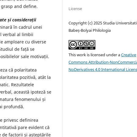
 grasp and define.
License
ate și considerații
Copyright (c) 2025 Studia Universitati
minară în cadrul unei
Babeș-Bolyai Philologia
l verbal al limbii
 de amploare cu diverse
Studiul de față se
This work is licensed under a
Creative
osibilelor sale motivații.
Commons Attribution-NonCommercia
NoDerivatives 4.0 International Licen
teza că polaritatea
ritatea pozitivă, atât la
omatic. Rezultatele
verbal, această ipoteză se
 natura fenomenului și
mai profundă.
e privesc definirea
ntitativă pare evident că
 de factorii și așteptările