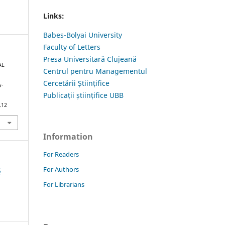
Links:
Babes-Bolyai University
Faculty of Letters
Presa Universitară Clujeană
AL
Centrul pentru Managementul
Cercetării Științifice
ș-
Publicații științifice UBB
.12
Information
For Readers
For Authors
5
For Librarians