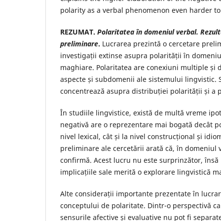
polarity as a verbal phenomenon even harder to
REZUMAT.
Polaritatea în domeniul verbal. Rezult
preliminare
.
Lucrarea prezintă o cercetare preli
investigații extinse asupra polarității în domeniu
maghiare. Polaritatea are conexiuni multiple și
aspecte și subdomenii ale sistemului lingvistic. 
concentrează asupra distribuției polarității și a p
În studiile lingvistice, există de multă vreme ipo
negativă are o reprezentare mai bogată decât pola
nivel lexical, cât și la nivel construcțional și idi
preliminare ale cercetării arată că, în domeniul 
confirmă. Acest lucru nu este surprinzător, însă
implicațiile sale merită o explorare lingvistică 
Alte considerații importante prezentate în lucrar
conceptului de polaritate. Dintr-o perspectivă ca
sensurile afective și evaluative nu pot fi separate