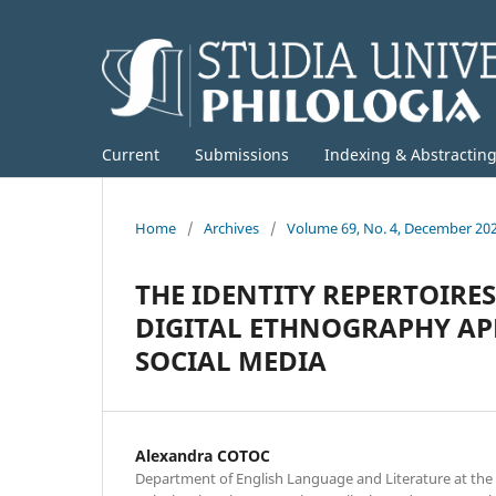
Current
Submissions
Indexing & Abstractin
Home
/
Archives
/
Volume 69, No. 4, December 20
THE IDENTITY REPERTOIRE
DIGITAL ETHNOGRAPHY APP
SOCIAL MEDIA
Alexandra COTOC
Department of English Language and Literature at the F