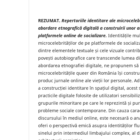
REZUMAT.
Repertoriile identitare ale microceleb
abordare etnografică digitală a construirii unor a
platformele online de socializare.
Identitățile mu
microcelebrităților de pe platformele de sociali
dintre elementele textuale și cele vizuale contri
povești autobiografice care transcende lumea di
abordarea etnografiei digitale, ne propunem să
microcelebritățile queer din România își constru
produc jurnale online ale vieții lor personale. Ad
a construcției identitare în spațiul digital, acest
practicile digitale folosite de utilizatori sensibi
grupurile minoritare pe care le reprezintă și pun
probleme sociale contemporane. Din cauza carac
discursului în mediul online, este necesară o ana
oferi o perspectivă emică asupra identităților flui
sinelui prin intermediul limbajului complex, al di