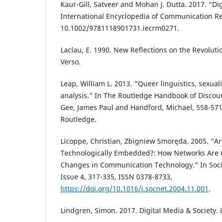
Kaur-Gill, Satveer and Mohan J. Dutta. 2017. “Di
International Encyclopedia of Communication R
10.1002/9781118901731.iecrm0271.
Laclau, E. 1990. New Reflections on the Revolut
Verso.
Leap, William L. 2013. “Queer linguistics, sexual
analysis.” In The Routledge Handbook of Discour
Gee, James Paul and Handford, Michael, 558-57
Routledge.
Licoppe, Christian, Zbigniew Smoręda. 2005. “Ar
Technologically Embedded?: How Networks Are 
Changes in Communication Technology.” In Soci
Issue 4, 317-335, ISSN 0378-8733,
https://doi.org/10.1016/j.socnet.2004.11.001
.
Lindgren, Simon. 2017. Digital Media & Society.