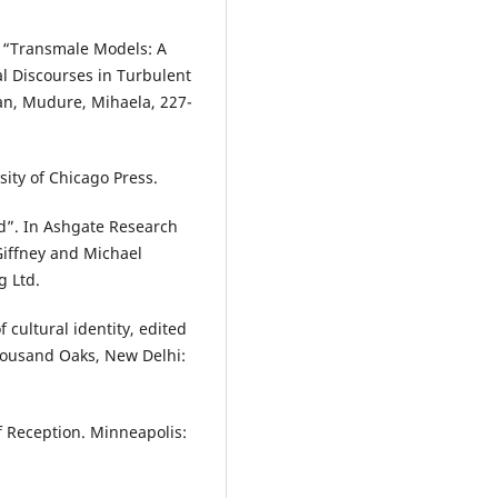
. “Transmale Models: A
al Discourses in Turbulent
an, Mudure, Mihaela, 227-
sity of Chicago Press.
rd”. In Ashgate Research
iffney and Michael
g Ltd.
f cultural identity, edited
Thousand Oaks, New Delhi:
f Reception. Minneapolis: