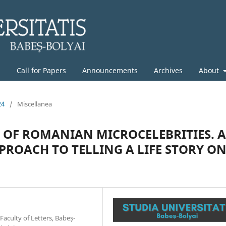
g
Call for Papers
Announcements
Archives
About
24
/
Miscellanea
S OF ROMANIAN MICROCELEBRITIES. A
ROACH TO TELLING A LIFE STORY O
aculty of Letters, Babeș-