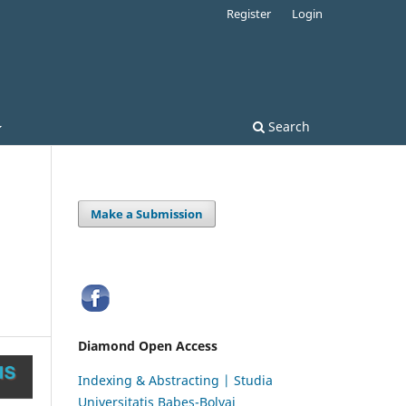
Register
Login
Search
Make a Submission
N
Diamond Open Access
Indexing & Abstracting | Studia
Universitatis Babeș-Bolyai