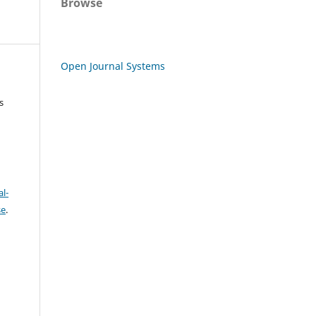
Browse
Open Journal Systems
s
l-
se
.