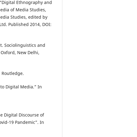
“Digital Ethnography and
aedia of Media Studies,
edia Studies, edited by
 Ltd. Published 2014, DOI:
. Sociolinguistics and
 Oxford, New Delhi,
: Routledge.
o Digital Media.” In
.
 Digital Discourse of
vid-19 Pandemic”. In