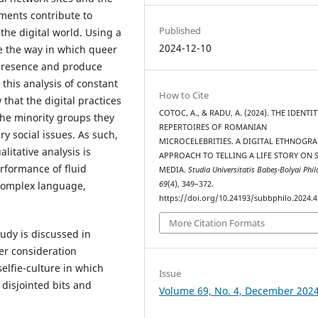
ments contribute to
Published
the digital world. Using a
2024-12-10
e the way in which queer
 presence and produce
 this analysis of constant
How to Cite
 that the digital practices
COTOC, A., & RADU, A. (2024). THE IDENTIT
the minority groups they
REPERTOIRES OF ROMANIAN
y social issues. As such,
MICROCELEBRITIES. A DIGITAL ETHNOGR
litative analysis is
APPROACH TO TELLING A LIFE STORY ON 
rformance of fluid
MEDIA.
Studia Universitatis Babeș-Bolyai Phil
69
(4), 349–372.
a complex language,
https://doi.org/10.24193/subbphilo.2024.4
More Citation Formats
tudy is discussed in
der consideration
elfie-culture in which
Issue
 disjointed bits and
Volume 69, No. 4, December 202