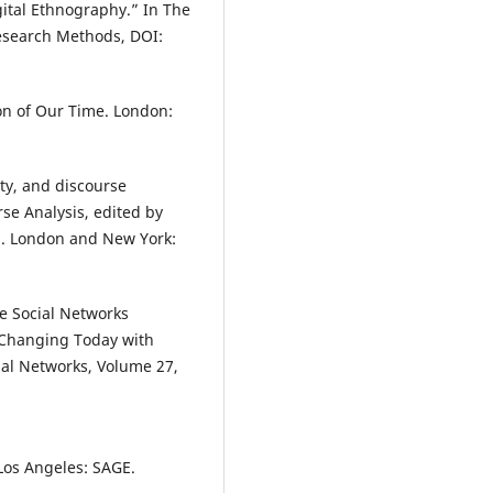
gital Ethnography.” In The
esearch Methods, DOI:
ion of Our Time. London:
ity, and discourse
se Analysis, edited by
1. London and New York:
e Social Networks
Changing Today with
al Networks, Volume 27,
 Los Angeles: SAGE.