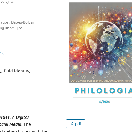
cluj.ro.
ation, Babeş-Bolyai
u@ubbcluj.ro.
.16
, fluid identity,
ities.
A
Digital
pdf
ocial Media
.
The
al network sites and the