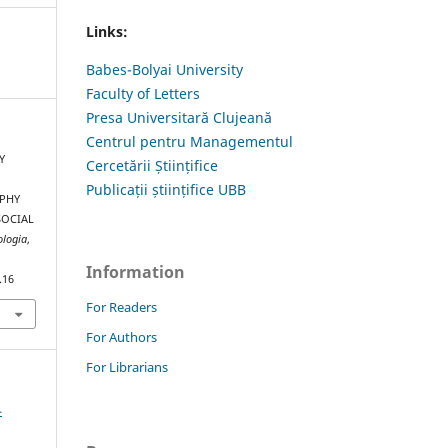
Links:
Babes-Bolyai University
Faculty of Letters
Presa Universitară Clujeană
Centrul pentru Managementul
Y
Cercetării Științifice
Publicații științifice UBB
APHY
SOCIAL
ologia
,
Information
.16
For Readers
For Authors
For Librarians
4