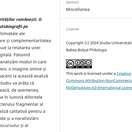
Section
Miscellanea
rităților românești. O
utobiografii pe
License
ltimodale ale
zare și complementaritatea
Copyright (c) 2024 Studia Universitati
buie la relatarea unei
Babeș-Bolyai Philologia
gitală. Folosind
 analizăm modul în care
iesc o imagine online și
This work is licensed under a
Creative
iacent la această analiză
Commons Attribution-NonCommercia
 studiu va arăta că
NoDerivatives 4.0 International Licen
lizează, de asemenea,
e în lumină diferitele
terului fragmentar al
liză calitativă pentru a
de și a narativizării
scursului și al