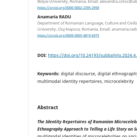
Bolyai University, Romania. Email: alexandra.cotoc@ubb
https://orcid.org/0000-0002-2395-2958
Anamaria RADU
Department of Romanian Language, Culture and Civiliz
University, Cluj-Napoca, Romania. Email: anamaria.rad
https://orcid.org/0009-0005-4819-6975
DOI:
https://doi.org/10.24193/subbphilo.2024.4
Keywords:
digital discourse, digital ethnography
multimodal identity repertoires, microcelebrity
Abstract
The Identity Repertoires of Romanian Microcelebr
Ethnography Approach to Telling a Life Story on S
multimodal identities of microcelebrities on soci