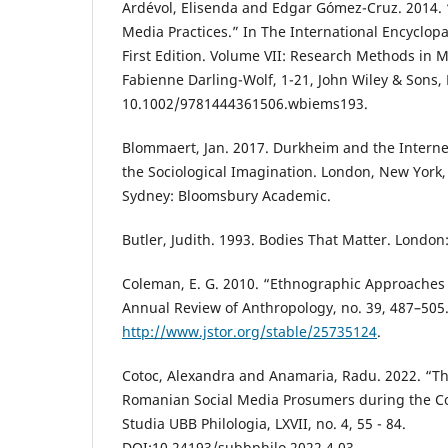
Ardévol, Elisenda and Edgar Gómez-Cruz. 2014. 
Media Practices.” In The International Encyclop
First Edition. Volume VII: Research Methods in M
Fabienne Darling-­Wolf, 1-21, John Wiley & Sons,
10.1002/9781444361506.wbiems193.
Blommaert, Jan. 2017. Durkheim and the Internet
the Sociological Imagination. London, New York,
Sydney: Bloomsbury Academic.
Butler, Judith. 1993. Bodies That Matter. London
Coleman, E. G. 2010. “Ethnographic Approaches t
Annual Review of Anthropology, no. 39, 487–505
http://www.jstor.org/stable/25735124
.
Cotoc, Alexandra and Anamaria, Radu. 2022. “The
Romanian Social Media Prosumers during the Co
Studia UBB Philologia, LXVII, no. 4, 55 - 84.
DOI:10.24193/subbphilo.2022.4.03.