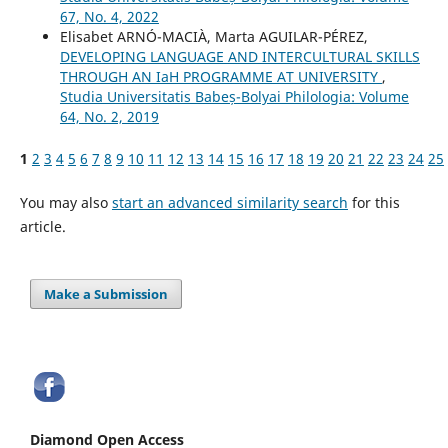
67, No. 4, 2022
Elisabet ARNÓ-MACIÀ, Marta AGUILAR-PÉREZ,
DEVELOPING LANGUAGE AND INTERCULTURAL SKILLS
THROUGH AN IaH PROGRAMME AT UNIVERSITY
,
Studia Universitatis Babeș-Bolyai Philologia: Volume
64, No. 2, 2019
1
2
3
4
5
6
7
8
9
10
11
12
13
14
15
16
17
18
19
20
21
22
23
24
25
You may also
start an advanced similarity search
for this
article.
Make a Submission
Diamond Open Access