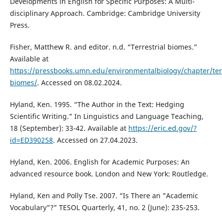
Developments in English for Specific Purposes: A Multi-
disciplinary Approach. Cambridge: Cambridge University
Press.
Fisher, Matthew R. and editor. n.d. “Terrestrial biomes.”
Available at
https://pressbooks.umn.edu/environmentalbiology/chapter/terr
biomes/
. Accessed on 08.02.2024.
Hyland, Ken. 1995. “The Author in the Text: Hedging
Scientific Writing.” In Linguistics and Language Teaching,
18 (September): 33-42. Available at
https://eric.ed.gov/?
id=ED390258
. Accessed on 27.04.2023.
Hyland, Ken. 2006. English for Academic Purposes: An
advanced resource book. London and New York: Routledge.
Hyland, Ken and Polly Tse. 2007. “Is There an "Academic
Vocabulary"?” TESOL Quarterly, 41, no. 2 (June): 235-253.