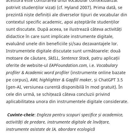
acestora este conturarea unui vocabular contextualizat
potrivit studenților vizați (cf. Hyland 2007). Prima dată, se
prezintă niște definiții ale diverselor tipuri de vocabular din
contextul specific academic, apoi așteptările studenților
sunt discutate. După aceea, se ilustrează câteva activități
didactice în care sunt implicate instrumente digitale,
evaluând unele din beneficiile și/sau dezavantajele lor.
Instrumentele digitale discutate sunt următoarele: două
motoare de căutare,
SkELL
,
Sentence Stack
, patru aplicații
oferite de website-ul
EAPFoundation.com
, i.e.
Vocabulary
profiler & Academic word profiler
(instrumente online bazate
pe corpus),
AWL highlighter & Gapfill maker
, și ChatGPT 3.5
(gen-AI, versiunea curentă disponibilă în mod gratuit). În
cele din urmă, se schițează câteva concluzii privind
aplicabilitatea unora din instrumentele digitale considerate.
Cuvinte-cheie
:
Engleza pentru scopuri specifice și academice,
activități de predare, instrumente digitale de învățare,
instrumente asistate de IA, abordare ecologică