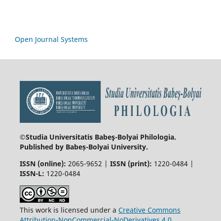
Open Journal Systems
©Studia Universitatis Babeş-Bolyai
Philologia.
Published by Babeș-Bolyai University.
ISSN (online):
2065-9652 |
ISSN (print):
1220-0484 |
ISSN-L:
1220-0484
This work is licensed under a
Creative Commons
Attribution-NonCommercial-NoDerivatives 4.0