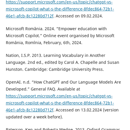
https://support.microsoft.com/en-us/topic/chatgpt-vs-
microsoft-copilot-what-s-the-difference-8fdec864-72b1-
46e1-afcb-8c12280d712f
. Accessed on 09.02.2024.
Microsoft România. 2024. “Empower education with
Microsoft Copilot.” Online event organised by Microsoft
România, Romînia, February, 6th, 2024.
Nation, I.S.P. 2013. Learning Vocabulary in Another
Language. 2nd ed., edited by Carol A. Chapelle and Susan
Hunston. Cambridge: Cambridge University Press.
OpenAI. n.d. “How ChatGPT and Our Language Models Are
Developed.” General FAQ. Available at
https://support.microsoft.com/en-us/topic/chatgpt-vs-
microsoft-copilot-what-s-the-difference-8fdec864-72b1-
46e1-afcb-8c12280d712f
. Accessed on 13.02.2024 (version
updated over a week before).
Paterson, Ken and Roberta Wedge. 2013. Oxford Grammar