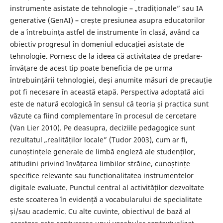
instrumente asistate de tehnologie – „tradiționale” sau IA
generative (GenAI) – crește presiunea asupra educatorilor
de a întrebuința astfel de instrumente în clasă, având ca
obiectiv progresul în domeniul educației asistate de
tehnologie. Pornesc de la ideea că activitatea de predare-
învățare de acest tip poate beneficia de pe urma
întrebuințării tehnologiei, deși anumite măsuri de precauție
pot fi necesare în această etapă. Perspectiva adoptată aici
este de natură ecologică în sensul că teoria și practica sunt
văzute ca fiind complementare în procesul de cercetare
(Van Lier 2010). Pe deasupra, deciziile pedagogice sunt
rezultatul „realităților locale” (Tudor 2003), cum ar fi,
cunoștințele generale de limbă engleză ale studenților,
atitudini privind învățarea limbilor străine, cunoștințe
specifice relevante sau funcționalitatea instrumentelor
digitale evaluate. Punctul central al activităților dezvoltate
este scoaterea în evidență a vocabularului de specialitate
și/sau academic. Cu alte cuvinte, obiectivul de bază al