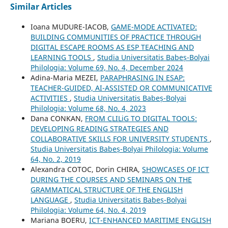
Similar Articles
Ioana MUDURE-IACOB,
GAME-MODE ACTIVATED:
BUILDING COMMUNITIES OF PRACTICE THROUGH
DIGITAL ESCAPE ROOMS AS ESP TEACHING AND
LEARNING TOOLS
,
Studia Universitatis Babeș-Bolyai
Philologia: Volume 69, No. 4, December 2024
Adina-Maria MEZEI,
PARAPHRASING IN ESAP:
TEACHER-GUIDED, AI-ASSISTED OR COMMUNICATIVE
ACTIVITIES
,
Studia Universitatis Babeș-Bolyai
Philologia: Volume 68, No. 4, 2023
Dana CONKAN,
FROM CLILiG TO DIGITAL TOOLS:
DEVELOPING READING STRATEGIES AND
COLLABORATIVE SKILLS FOR UNIVERSITY STUDENTS
,
Studia Universitatis Babeș-Bolyai Philologia: Volume
64, No. 2, 2019
Alexandra COTOC, Dorin CHIRA,
SHOWCASES OF ICT
DURING THE COURSES AND SEMINARS ON THE
GRAMMATICAL STRUCTURE OF THE ENGLISH
LANGUAGE
,
Studia Universitatis Babeș-Bolyai
Philologia: Volume 64, No. 4, 2019
Mariana BOERU,
ICT-ENHANCED MARITIME ENGLISH