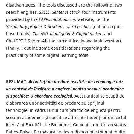
disadvantages. The tools discussed are the following: two
search engines,
SkELL
,
Sentence Stack
, four instruments
provided by the
EAPFoundation.com
website, i.e. the
Vocabulary profiler & Academic word profiler
(online corpus-
based tools),
The AWL highlighter & Gapfill maker
, and
ChatGPT 3.5 (gen-AI, the current freely-available version).
Finally, I outline some considerations regarding the
practicality of some digital learning tools.
REZUMAT.
Activități de predare asistate de tehnologie
într-
un context de învățare a englezei pentru scopuri academice
și specifice: O abordare ecologică
.
Acest articol se ocupă de
elaborarea unor activități de predare cu sprijinul
tehnologiei în cadrul unui curs practic de engleză pentru
scopuri academice și specifice adresat studenților din ciclul
licență ai Facultății de Biologie și Geologie, din Universitatea
Babeș-Bolyai. Pe măsură ce devin disponibile tot mai multe