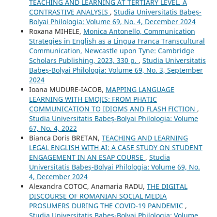
TEACHING AND LEARNING AT TERTIARY LEVEL. A
CONTRASTIVE ANALYSIS
,
Studia Universitatis Babeș-
Bolyai Philologia: Volume 69, No. 4, December 2024
Roxana MIHELE,
Monica Antonello, Communication
Strategies in English as a Lingua Franca Transcultural
Communication, Newcastle upon Tyne: Cambridge
Scholars Publishing, 2023, 330 p.
,
Studia Universitatis
Babeș-Bolyai Philologia: Volume 69, No. 3, September
2024
Ioana MUDURE-IACOB,
MAPPING LANGUAGE
LEARNING WITH EMOJIS: FROM PHATIC
COMMUNICATION TO IDIOMS AND FLASH FICTION
,
Studia Universitatis Babeș-Bolyai Philologia: Volume
67, No. 4, 2022
Bianca Doris BRETAN,
TEACHING AND LEARNING
LEGAL ENGLISH WITH AI: A CASE STUDY ON STUDENT
ENGAGEMENT IN AN ESAP COURSE
,
Studia
Universitatis Babeș-Bolyai Philologia: Volume 69, No.
4, December 2024
Alexandra COTOC, Anamaria RADU,
THE DIGITAL
DISCOURSE OF ROMANIAN SOCIAL MEDIA
PROSUMERS DURING THE COVID-19 PANDEMIC
,
Studia Universitatis Babeș-Bolyai Philologia: Volume