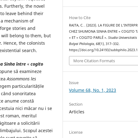
. Furtherly, the novel
to leave behind their
How to Cite
gh a mechanism of
RAITA, C. . (2023). LA FIGURE DE L’INTERP
forge stories and
CHEZ SHUMONA SINHA ENTRE « COGITO T
 will belong to them, but
» ET « COGITO PARLÉ ».
Studia Universitatis
e
. Hence, the colonists
Bolyai Philologia
,
68
(1), 317–332.
xistential search.
https://doi.org/10.24193/subbphilo.2023.1
More Citation Formats
a Sinha între
«
cogito
propune să examineze
rtea
Assommons les
Issue
gem particularitățile
Volume 68, No. 1, 2023
 când sonoritatea
 ce anume constă
Section
acestuia nici măcar nu i se
Articles
est roman, meritul
toare a solicitării
 limbajului. Scopul acestei
License
ele sunt nevoite să