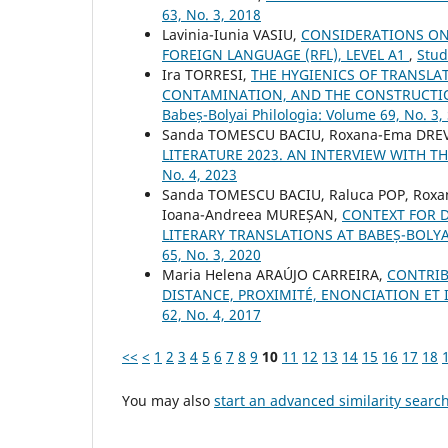
63, No. 3, 2018
Lavinia-Iunia VASIU,
CONSIDERATIONS ON
FOREIGN LANGUAGE (RFL), LEVEL A1
,
Stud
Ira TORRESI,
THE HYGIENICS OF TRANSLA
CONTAMINATION, AND THE CONSTRUCTIO
Babeș-Bolyai Philologia: Volume 69, No. 3
Sanda TOMESCU BACIU, Roxana-Ema DRE
LITERATURE 2023. AN INTERVIEW WITH T
No. 4, 2023
Sanda TOMESCU BACIU, Raluca POP, Roxan
Ioana-Andreea MUREȘAN,
CONTEXT FOR 
LITERARY TRANSLATIONS AT BABEȘ-BOLYA
65, No. 3, 2020
Maria Helena ARAÚJO CARREIRA,
CONTRIB
DISTANCE, PROXIMITÉ, ENONCIATION ET
62, No. 4, 2017
<<
<
1
2
3
4
5
6
7
8
9
10
11
12
13
14
15
16
17
18
You may also
start an advanced similarity searc