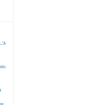
, "A
beș-
N
ume