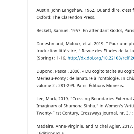
Austin, John Langshaw. 1962. Quand dire, c’est fa
Oxford: The Clarendon Press.
Beckett, Samuel. 1957. En attendant Godot, Paris 
Daneshmand, Molouk, et al. 2019. “ Pour une p
traduction littéraire. ” Revue des Études de la L
(Spring) : 1-16,
http://dx.doi.org/10.22108/relf.
Dupond, Pascal. 2000. « Du cogito tacite au cogit
Merleau-Ponty : de lanature à l’ontologie. In Chi
volume 2 : 281-299. Paris: Éditions Mimesis.
Lee, Mark. 2019. “Crossing Boundaries External 
Imaginary of Shumona Sinha.” in Women’s Writi
Twenty-First Century, Crossways Journal, nr. 3.1:
Madeira, Anne-Virginie, and Michel Agier. 2017. D
: Éditions PUF.