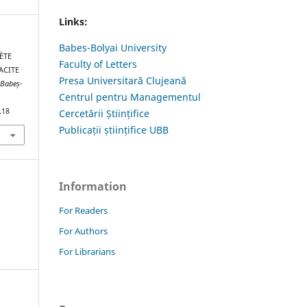
Links:
Babes-Bolyai University
RÈTE
Faculty of Letters
ACITE
Presa Universitară Clujeană
 Babeș-
Centrul pentru Managementul
.18
Cercetării Științifice
Publicații științifice UBB
Information
For Readers
For Authors
For Librarians