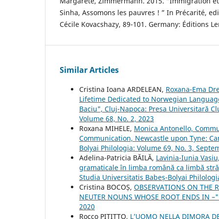
Margarete, Zimmermann. 2015. “Immigration et
Sinha, Assomons les pauvres ! ” In Précarité, e
Cécile Kovacshazy, 89-101. Germany: Éditions L
Similar Articles
Cristina Ioana ARDELEAN,
Roxana-Ema Drev
Lifetime Dedicated to Norwegian Languag
Baciu", Cluj-Napoca: Presa Universitară Cl
Volume 68, No. 2, 2023
Roxana MIHELE,
Monica Antonello, Communi
Communication, Newcastle upon Tyne: Cam
Bolyai Philologia: Volume 69, No. 3, Sept
Adelina-Patricia BĂILĂ,
Lavinia-Iunia Vasiu
gramaticale în limba română ca limbă străi
Studia Universitatis Babeș-Bolyai Philolog
Cristina BOCOȘ,
OBSERVATIONS ON THE R
NEUTER NOUNS WHOSE ROOT ENDS IN –
2020
Rocco PITITTO,
L’UOMO NELLA DIMORA D