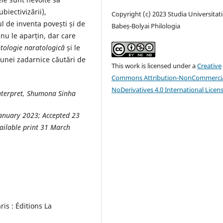
biectivizării),
Copyright (c) 2023 Studia Universitati
ul de inventa povești și de
Babeș-Bolyai Philologia
i nu le aparțin, dar care
tologie naratologică
și le
 unei zadarnice căutări de
This work is licensed under a
Creative
Commons Attribution-NonCommercia
NoDerivatives 4.0 International Licen
interpret, Shumona Sinha
January 2023; Accepted 23
ailable print 31 March
is : Éditions La