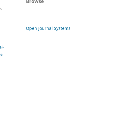
Browse
s
Open Journal Systems
l-
se
.