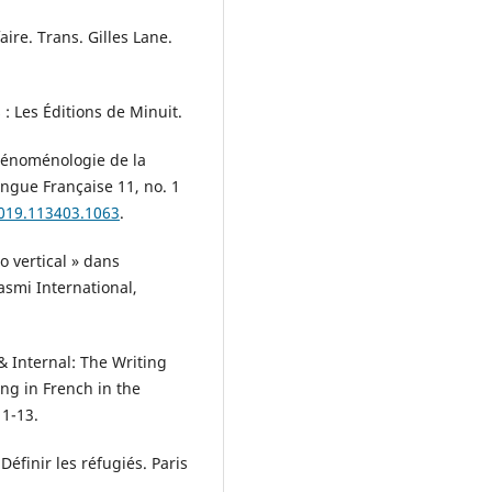
ire. Trans. Gilles Lane.
: Les Éditions de Minuit.
hénoménologie de la
angue Française 11, no. 1
2019.113403.1063
.
o vertical » dans
asmi International,
& Internal: The Writing
ng in French in the
 1-13.
éfinir les réfugiés. Paris