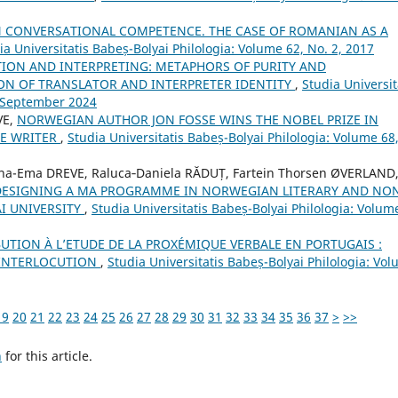
 CONVERSATIONAL COMPETENCE. THE CASE OF ROMANIAN AS A
ia Universitatis Babeș-Bolyai Philologia: Volume 62, No. 2, 2017
TION AND INTERPRETING: METAPHORS OF PURITY AND
N OF TRANSLATOR AND INTERPRETER IDENTITY
,
Studia Universit
, September 2024
VE,
NORWEGIAN AUTHOR JON FOSSE WINS THE NOBEL PRIZE IN
HE WRITER
,
Studia Universitatis Babeș-Bolyai Philologia: Volume 68
a-Ema DREVE, Raluca‐Daniela RĂDUȚ, Fartein Thorsen ØVERLAND
DESIGNING A MA PROGRAMME IN NORWEGIAN LITERARY AND NO
I UNIVERSITY
,
Studia Universitatis Babeș-Bolyai Philologia: Volum
UTION À L’ETUDE DE LA PROXÉMIQUE VERBALE EN PORTUGAIS :
 INTERLOCUTION
,
Studia Universitatis Babeș-Bolyai Philologia: Vo
19
20
21
22
23
24
25
26
27
28
29
30
31
32
33
34
35
36
37
>
>>
h
for this article.