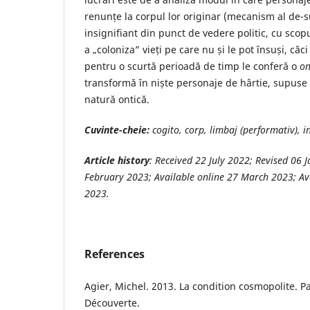
renunțe la corpul lor originar (mecanism al de-su
insignifiant din punct de vedere politic, cu scop
a „coloniza” vieți pe care nu și le pot însuși, căc
pentru o scurtă perioadă de timp le conferă o
on
transformă în niște personaje de hârtie, supuse
natură ontică.
Cuvinte-cheie:
cogito, corp, limbaj (performativ), 
Article history
: Received 22 July 2022; Revised 06 
February 2023; Available online 27 March 2023; Av
2023.
References
Agier, Michel. 2013. La condition cosmopolite. Par
Découverte.