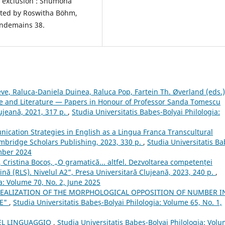
 exclusion : Shumona
dited by Roswitha Böhm,
endemains 38.
e, Raluca-Daniela Duinea, Raluca Pop, Fartein Th. Øverland (eds.)
e and Literature — Papers in Honour of Professor Sanda Tomescu
ujeană, 2021, 317 p.
,
Studia Universitatis Babeș-Bolyai Philologia:
cation Strategies in English as a Lingua Franca Transcultural
bridge Scholars Publishing, 2023, 330 p.
,
Studia Universitatis Ba
ember 2024
, Cristina Bocoș, „O gramatică... altfel. Dezvoltarea competenței
nă (RLS). Nivelul A2”, Presa Universitară Clujeană, 2023, 240 p.
,
ia: Volume 70, No. 2, June 2025
EALIZATION OF THE MORPHOLOGICAL OPPOSITION OF NUMBER I
"E"
,
Studia Universitatis Babeș-Bolyai Philologia: Volume 65, No. 1,
EL LINGUAGGIO
,
Studia Universitatis Babeș-Bolyai Philologia: Vol