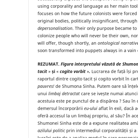
using corporality and language as her main tools
focuses on how the future colonists were forced 
original bodies, politically insignificant, throu
depersonalisation
. Their only purpose became to 
colonize people who will never be their own, nor
will offer, though shortly, an
ontological narrativ
soon transformed into puppets always in a vain e
REZUMAT.
Figura interpretului văzută de Shumon
tacit
»
și
«
cogito vorbit
»
.
Lucrarea de față își 
raportul dintre cogito tacit și cogito vorbit în ca
pauvres!
de Shumona Sinha. Putem oare să înțele
unui
limbaj detractat
care se ivește numai atunci
acestuia este pe punctul de a dispărea ? Sau în
demersul încorporării
eu-ului
aflat în exil, dacă 
oferă accesul la un limbaj propriu, al său? În ac
Shumonei Sinha este de a expune realitatea amăgi
azilului politic
prin intermediul corporalității și a
lucrări este de a analiza modul în care personaj