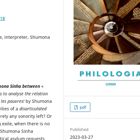
.18
ge, interpreter, Shumona
humona Sinha between
«
s to analyse the relation
les pauvres!
by Shumona
pdf
ities of a
disarticulated
ly any sonority left? Or
g exile, when there is no
Published
, Shumona Sinha
2023-03-27
itical asylum requests,