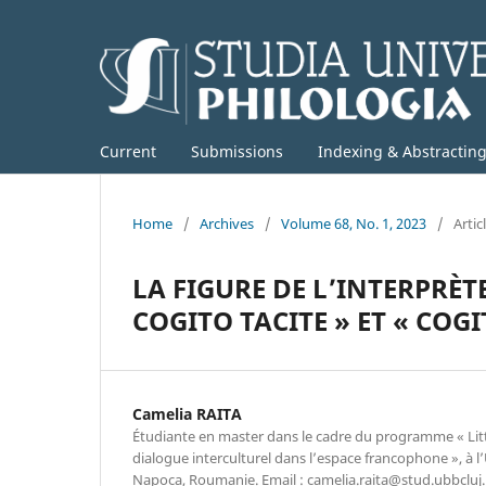
Current
Submissions
Indexing & Abstractin
Home
/
Archives
/
Volume 68, No. 1, 2023
/
Artic
LA FIGURE DE L’INTERPRÈ
COGITO TACITE » ET « COGI
Camelia RAITA
Étudiante en master dans le cadre du programme « Litté
dialogue interculturel dans l’espace francophone », à l’
Napoca, Roumanie. Email : camelia.raita@stud.ubbcluj.