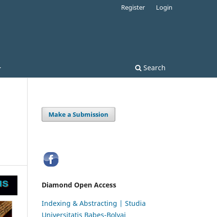
Register
Login
Search
Make a Submission
Diamond Open Access
Indexing & Abstracting | Studia
Universitatis Babeș-Bolyai