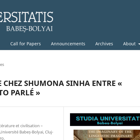
g
Call for Papers
Announcements
Archives
About
les
TE CHEZ SHUMONA SINHA ENTRE «
TO PARLÉ »
rature et civilisation –
Université Babeș-Bolyai, Cluj-
ro.