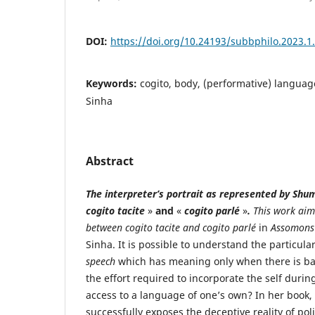
DOI:
https://doi.org/10.24193/subbphilo.2023.1
Keywords:
cogito, body, (performative) langua
Sinha
Abstract
The interpreter’s portrait as represented by S
cogito tacite
»
and
«
cogito parlé
»
.
This work aim
between cogito tacite and cogito parl
é
in
Assomons 
Sinha. It is possible to understand the particular
speech
which has meaning only when there is bare
the effort required to incorporate the self durin
access to a language of one’s own? In her book
successfully exposes the deceptive reality of pol