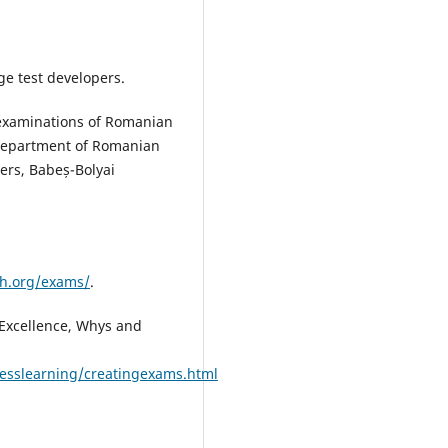
ge test developers.
 examinations of Romanian
e Department of Romanian
ters, Babeș-Bolyai
h.org/exams/
.
 Excellence, Whys and
esslearning/creatingexams.html