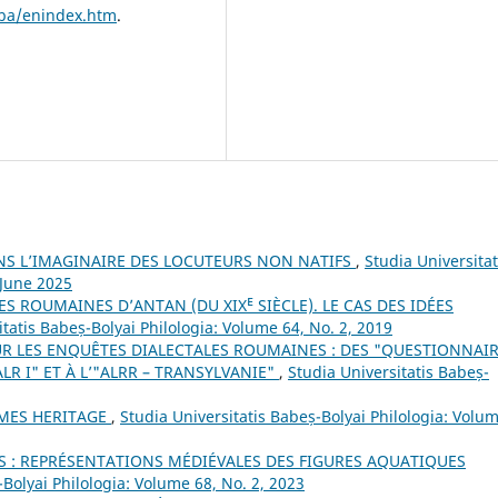
pba/enindex.htm
.
S L’IMAGINAIRE DES LOCUTEURS NON NATIFS
,
Studia Universitat
 June 2025
S ROUMAINES D’ANTAN (DU XIXᴱ SIÈCLE). LE CAS DES IDÉES
itatis Babeș-Bolyai Philologia: Volume 64, No. 2, 2019
R LES ENQUÊTES DIALECTALES ROUMAINES : DES "QUESTIONNAI
R I" ET À L’"ALRR – TRANSYLVANIE"
,
Studia Universitatis Babeș-
MES HERITAGE
,
Studia Universitatis Babeș-Bolyai Philologia: Volu
S : REPRÉSENTATIONS MÉDIÉVALES DES FIGURES AQUATIQUES
-Bolyai Philologia: Volume 68, No. 2, 2023