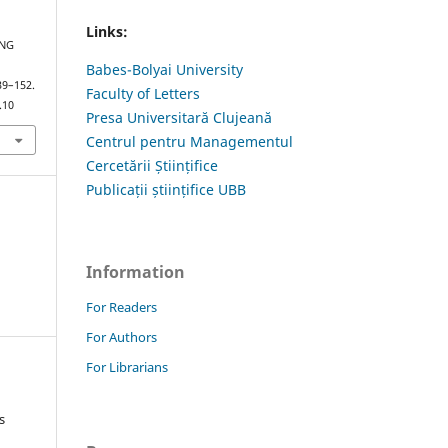
Links:
ING
Babes-Bolyai University
139–152.
Faculty of Letters
.10
Presa Universitară Clujeană
Centrul pentru Managementul
Cercetării Științifice
Publicații științifice UBB
Information
For Readers
For Authors
For Librarians
s