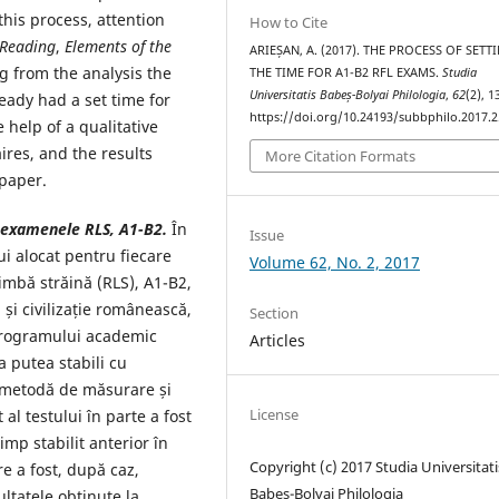
his process, attention
How to Cite
Reading
,
Elements
of the
ARIEȘAN, A. (2017). THE PROCESS OF SETT
ng from the analysis the
THE TIME FOR A1-B2 RFL EXAMS.
Studia
Universitatis Babeș-Bolyai Philologia
,
62
(2), 
ady had a set time for
https://doi.org/10.24193/subbphilo.2017.2
 help of a qualitative
ires, and the results
More Citation Formats
 paper.
u examenele RLS, A1-B2.
În
Issue
i alocat pentru fiecare
Volume 62, No. 2, 2017
mbă străină (RLS), A1-B2,
și civilizație românească,
Section
 programului academic
Articles
a putea stabili cu
o metodă de măsurare și
License
al testului în parte a fost
imp stabilit anterior în
Copyright (c) 2017 Studia Universitati
e a fost, după caz,
Babeș-Bolyai Philologia
ultatele obținute la