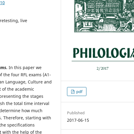
.10
etesting, live
ams.
In this paper we
of the four RFL exams (A1-
an Language, Culture and
rt of the academic
pdf
presenting the stages
sh the total time interval
to determine how much
Published
. Therefore, starting with
2017-06-15
he specifications
t with the help of the