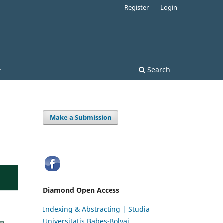
Register
Login
Search
Make a Submission
Diamond Open Access
Indexing & Abstracting | Studia
Universitatis Babeș-Bolyai