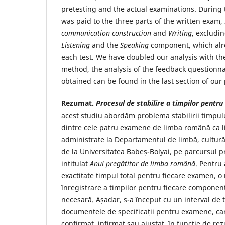
pretesting and the actual examinations. During t
was paid to the three parts of the written exam,
communication construction
and
Writing
, excludi
Listening
and the
Speaking
component, which alre
each test. We have doubled our analysis with the
method, the analysis of the feedback questionna
obtained can be found in the last section of our
Rezumat.
Procesul de stabilire a timpilor pentr
acest studiu abordăm problema stabilirii timpulu
dintre cele patru examene de limba română ca li
administrate la Departamentul de limbă, cultură 
de la Universitatea Babeș-Bolyai, pe parcursul
intitulat
Anul pregătitor de limba română
. Pentru 
exactitate timpul total pentru fiecare examen, 
înregistrare a timpilor pentru fiecare component 
necesară. Așadar, s-a început cu un interval de t
documentele de specificații pentru examene, car
confirmat, infirmat sau ajustat, în funcție de rez