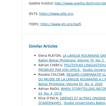
Goethe Institut:
http://www.goethe.de/lrn/prj/
IELTS:
https://www.ielts.org
.
TOEFL:
https://www.ets.org/toefl
.
Similar Articles
Elena PLATON,
LA LANGUE ROUMAINE DAN
Babeș-Bolyai Philologia: Volume 70, No. 2,
Adrian CHIRCU,
POLITIQUES LINGUISTIQUE
PROMUES PAR ION GHICA
,
Studia Univers
Rozalia COLCIAR,
REGARD COMPARATIF SU
DU MUSÉE DE LA LANGUE ROUMAINE À L’AL
Bolyai Philologia: Volume 65, No. 4, 2020
Adrian RADU,
WHEN STORYTELLING BECO
63, No. 4, 2018
Elise D’INCA,
SIRÈNES ET AUTRES ONDINE
SCANDINAVES
,
Studia Universitatis Babeș