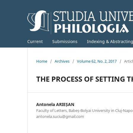
Current
Submissions
Indexing & Abstractin
Home
/
Archives
/
Volume 62, No. 2, 2017
/
Artic
THE PROCESS OF SETTING T
Antonela ARIEȘAN
Faculty of Letters, Babeș-Bolyai University in Cluj-Napo
antonela.suciu@gmail.com