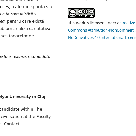
oces, o atenție sporită s-a
ucția comunicării
și
rea
, pentru care există
This work is licensed under a
Creative
ublăm analiza cantitativă
Commons Attribution-NonCommercia
 chestionarelor de
NoDerivatives 4.0 International Licen
testare, examen, candidați.
lyai University in Cluj-
 candidate within The
vilisation at the Faculty
a. Contact: