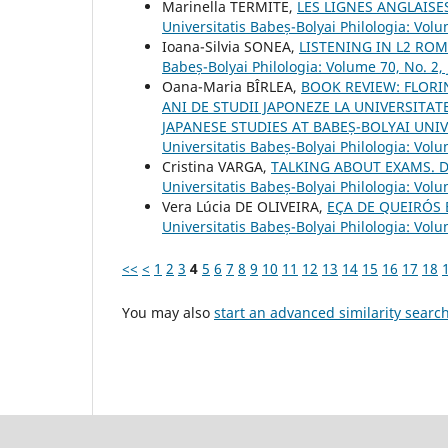
Marinella TERMITE,
LES LIGNES ANGLAISE
Universitatis Babeș-Bolyai Philologia: Volu
Ioana-Silvia SONEA,
LISTENING IN L2 R
Babeș-Bolyai Philologia: Volume 70, No. 2,
Oana-Maria BÎRLEA,
BOOK REVIEW: FLORIN
ANI DE STUDII JAPONEZE LA UNIVERSITAT
JAPANESE STUDIES AT BABEȘ-BOLYAI UNIV
Universitatis Babeș-Bolyai Philologia: Volu
Cristina VARGA,
TALKING ABOUT EXAMS. 
Universitatis Babeș-Bolyai Philologia: Volu
Vera Lúcia DE OLIVEIRA,
EÇA DE QUEIRÓS
Universitatis Babeș-Bolyai Philologia: Volu
<<
<
1
2
3
4
5
6
7
8
9
10
11
12
13
14
15
16
17
18
You may also
start an advanced similarity searc