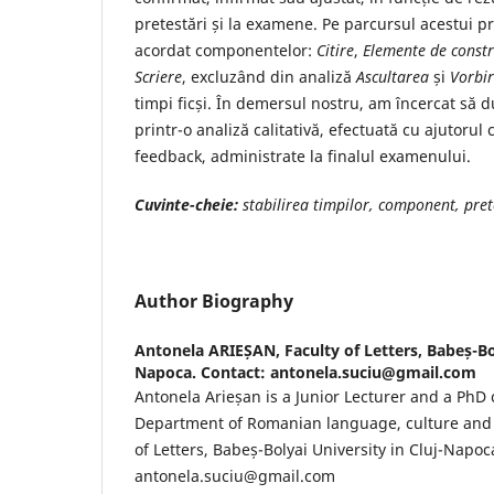
pretestări și la examene. Pe parcursul acestui pr
acordat componentelor:
Citire
,
Elemente de constr
Scriere
, excluzând din analiză
Ascultarea
și
Vorbi
timpi ficși. În demersul nostru, am încercat să d
printr-o analiză calitativă, efectuată cu ajutorul
feedback, administrate la finalul examenului.
Cuvinte-cheie:
stabilirea timpilor, component, pre
Author Biography
Antonela ARIEȘAN,
Faculty of Letters, Babeș-Bo
Napoca. Contact: antonela.suciu@gmail.com
Antonela Arieșan is a Junior Lecturer and a PhD
Department of Romanian language, culture and ci
of Letters, Babeș-Bolyai University in Cluj-Napoc
antonela.suciu@gmail.com