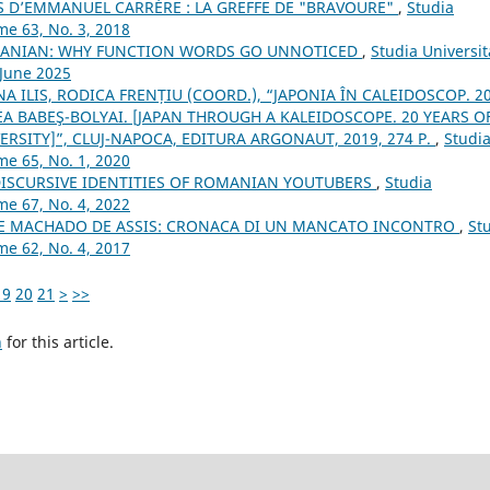
S D’EMMANUEL CARRÈRE : LA GREFFE DE "BRAVOURE"
,
Studia
me 63, No. 3, 2018
OMANIAN: WHY FUNCTION WORDS GO UNNOTICED
,
Studia Universit
 June 2025
A ILIS, RODICA FRENȚIU (COORD.), “JAPONIA ÎN CALEIDOSCOP. 2
EA BABEŞ-BOLYAI. [JAPAN THROUGH A KALEIDOSCOPE. 20 YEARS O
ERSITY]”, CLUJ-NAPOCA, EDITURA ARGONAUT, 2019, 274 P.
,
Studi
me 65, No. 1, 2020
DISCURSIVE IDENTITIES OF ROMANIAN YOUTUBERS
,
Studia
me 67, No. 4, 2022
 E MACHADO DE ASSIS: CRONACA DI UN MANCATO INCONTRO
,
St
me 62, No. 4, 2017
19
20
21
>
>>
h
for this article.