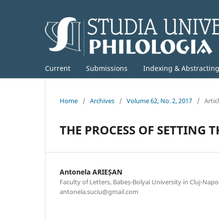
Current
Submissions
Indexing & Abstractin
Home
/
Archives
/
Volume 62, No. 2, 2017
/
Artic
THE PROCESS OF SETTING T
Antonela ARIEȘAN
Faculty of Letters, Babeș-Bolyai University in Cluj-Napo
antonela.suciu@gmail.com