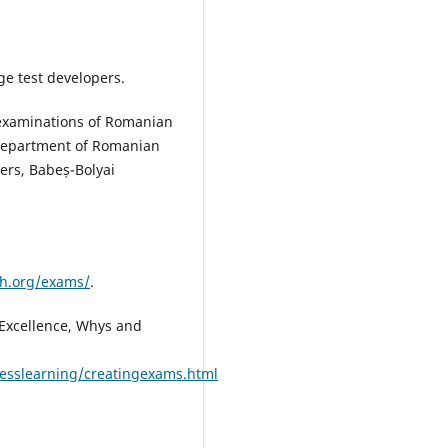
ge test developers.
 examinations of Romanian
e Department of Romanian
ters, Babeș-Bolyai
h.org/exams/
.
 Excellence, Whys and
esslearning/creatingexams.html