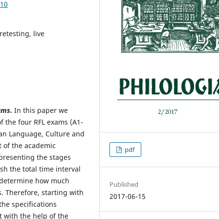
.10
etesting, live
ams.
In this paper we
of the four RFL exams (A1-
an Language, Culture and
rt of the academic
pdf
presenting the stages
sh the total time interval
to determine how much
Published
. Therefore, starting with
2017-06-15
he specifications
t with the help of the