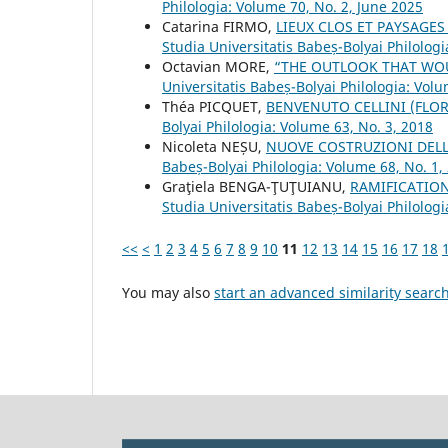
Philologia: Volume 70, No. 2, June 2025
Catarina FIRMO,
LIEUX CLOS ET PAYSAGES
Studia Universitatis Babeș-Bolyai Philologi
Octavian MORE,
“THE OUTLOOK THAT WOU
Universitatis Babeș-Bolyai Philologia: Volu
Théa PICQUET,
BENVENUTO CELLINI (FLOR
Bolyai Philologia: Volume 63, No. 3, 2018
Nicoleta NEȘU,
NUOVE COSTRUZIONI DELL
Babeș-Bolyai Philologia: Volume 68, No. 1,
Graţiela BENGA-ŢUŢUIANU,
RAMIFICATIO
Studia Universitatis Babeș-Bolyai Philologi
<<
<
1
2
3
4
5
6
7
8
9
10
11
12
13
14
15
16
17
18
You may also
start an advanced similarity searc