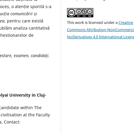
oces, o atenție sporită s-a
ucția comunicării
și
rea
, pentru care există
This work is licensed under a
Creative
ublăm analiza cantitativă
Commons Attribution-NonCommercia
 chestionarelor de
NoDerivatives 4.0 International Licen
testare, examen, candidați.
lyai University in Cluj-
 candidate within The
vilisation at the Faculty
a. Contact: