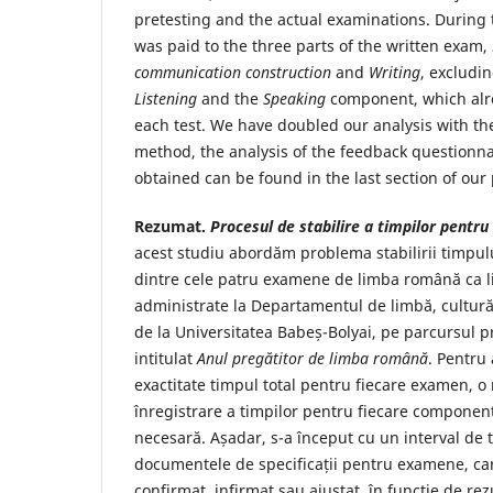
pretesting and the actual examinations. During t
was paid to the three parts of the written exam,
communication construction
and
Writing
, excludi
Listening
and the
Speaking
component, which alre
each test. We have doubled our analysis with the
method, the analysis of the feedback questionna
obtained can be found in the last section of our
Rezumat.
Procesul de stabilire a timpilor pentr
acest studiu abordăm problema stabilirii timpulu
dintre cele patru examene de limba română ca li
administrate la Departamentul de limbă, cultură 
de la Universitatea Babeș-Bolyai, pe parcursul
intitulat
Anul pregătitor de limba română
. Pentru 
exactitate timpul total pentru fiecare examen, 
înregistrare a timpilor pentru fiecare component 
necesară. Așadar, s-a început cu un interval de t
documentele de specificații pentru examene, car
confirmat, infirmat sau ajustat, în funcție de rez