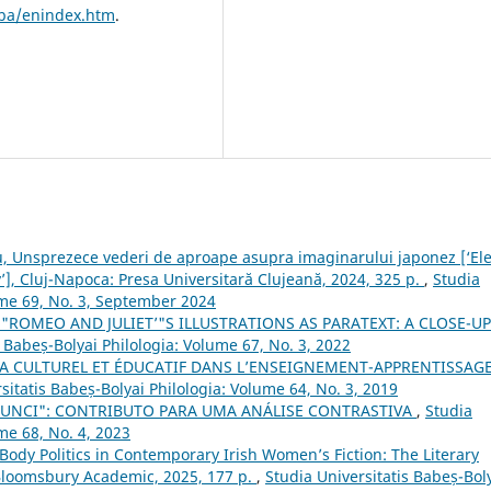
pba/enindex.htm
.
u, Unsprezece vederi de aproape asupra imaginarului japonez [‘El
], Cluj-Napoca: Presa Universitară Clujeană, 2024, 325 p.
,
Studia
ume 69, No. 3, September 2024
"ROMEO AND JULIET’"S ILLUSTRATIONS AS PARATEXT: A CLOSE-U
s Babeș-Bolyai Philologia: Volume 67, No. 3, 2022
 CULTUREL ET ÉDUCATIF DANS L’ENSEIGNEMENT-APPRENTISSAG
sitatis Babeș-Bolyai Philologia: Volume 64, No. 3, 2019
ATUNCI": CONTRIBUTO PARA UMA ANÁLISE CONTRASTIVA
,
Studia
me 68, No. 4, 2023
“Body Politics in Contemporary Irish Women’s Fiction: The Literary
 Bloomsbury Academic, 2025, 177 p.
,
Studia Universitatis Babeș-Bol