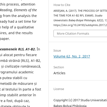
his process, attention
How to Cite
Reading
,
Elements
of the
ARIEȘAN, A. (2017). THE PROCESS OF SETT
ng from the analysis the
THE TIME FOR A1-B2 RFL EXAMS.
Studia
Universitatis Babeș-Bolyai Philologia
,
62
(2), 
ady had a set time for
https://doi.org/10.24193/subbphilo.2017.2
 help of a qualitative
ires, and the results
More Citation Formats
 paper.
u examenele RLS, A1-B2.
În
Issue
i alocat pentru fiecare
Volume 62, No. 2, 2017
mbă străină (RLS), A1-B2,
și civilizație românească,
Section
 programului academic
Articles
a putea stabili cu
o metodă de măsurare și
License
al testului în parte a fost
imp stabilit anterior în
Copyright (c) 2017 Studia Universitati
e a fost, după caz,
Babeș-Bolyai Philologia
ultatele obținute la