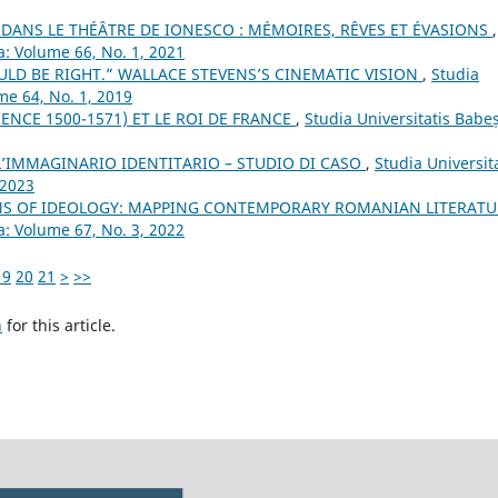
 DANS LE THÉÂTRE DE IONESCO : MÉMOIRES, RÊVES ET ÉVASIONS
,
a: Volume 66, No. 1, 2021
LD BE RIGHT.” WALLACE STEVENS’S CINEMATIC VISION
,
Studia
me 64, No. 1, 2019
ENCE 1500-1571) ET LE ROI DE FRANCE
,
Studia Universitatis Babe
’IMMAGINARIO IDENTITARIO – STUDIO DI CASO
,
Studia Universit
 2023
NS OF IDEOLOGY: MAPPING CONTEMPORARY ROMANIAN LITERAT
a: Volume 67, No. 3, 2022
19
20
21
>
>>
h
for this article.