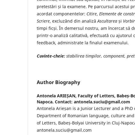
pretestări și la examene. Pe parcursul acestui pr
acordat componentelor:
Citire
,
Elemente de constr
Scriere
, excluzând din analiză
Ascultarea
și
Vorbi
timpi ficși. În demersul nostru, am încercat să d
printr-o analiză calitativă, efectuată cu ajutorul
feedback, administrate la finalul examenului.
Cuvinte-cheie:
stabilirea timpilor, component, pre
Author Biography
Antonela ARIEȘAN,
Faculty of Letters, Babeș-Bo
Napoca. Contact: antonela.suciu@gmail.com
Antonela Arieșan is a Junior Lecturer and a PhD
Department of Romanian language, culture and ci
of Letters, Babeș-Bolyai University in Cluj-Napoc
antonela.suciu@gmail.com