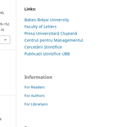
Links:
ING
Babes-Bolyai University
139–152.
Faculty of Letters
.10
Presa Universitară Clujeană
Centrul pentru Managementul
Cercetării Științifice
Publicații științifice UBB
Information
For Readers
For Authors
For Librarians
s