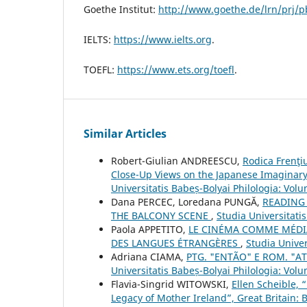
Goethe Institut:
http://www.goethe.de/lrn/prj/
IELTS:
https://www.ielts.org
.
TOEFL:
https://www.ets.org/toefl
.
Similar Articles
Robert-Giulian ANDREESCU,
Rodica Frenţi
Close-Up Views on the Japanese Imaginary’
Universitatis Babeș-Bolyai Philologia: Vol
Dana PERCEC, Loredana PUNGĂ,
READING 
THE BALCONY SCENE
,
Studia Universitati
Paola APPETITO,
LE CINÉMA COMME MÉDIA
DES LANGUES ÉTRANGÈRES
,
Studia Univer
Adriana CIAMA,
PTG. "ENTÃO" E ROM. "
Universitatis Babeș-Bolyai Philologia: Volu
Flavia-Singrid WITOWSKI,
Ellen Scheible, 
Legacy of Mother Ireland”, Great Britain: