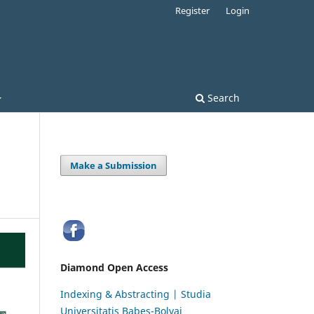
Register
Login
Search
Make a Submission
Diamond Open Access
Indexing & Abstracting | Studia
Universitatis Babeș-Bolyai