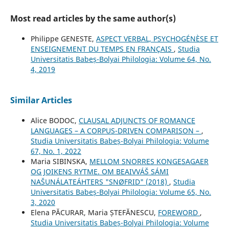
Most read articles by the same author(s)
Philippe GENESTE,
ASPECT VERBAL, PSYCHOGÉNÈSE ET
ENSEIGNEMENT DU TEMPS EN FRANÇAIS
,
Studia
Universitatis Babeș-Bolyai Philologia: Volume 64, No.
4, 2019
Similar Articles
Alice BODOC,
CLAUSAL ADJUNCTS OF ROMANCE
LANGUAGES – A CORPUS-DRIVEN COMPARISON –
,
Studia Universitatis Babeș-Bolyai Philologia: Volume
67, No. 1, 2022
Maria SIBINSKA,
MELLOM SNORRES KONGESAGAER
OG JOIKENS RYTME. OM BEAIVVÁŠ SÁMI
NAŠUNÁLATEÁHTERS "SNØFRID" (2018)
,
Studia
Universitatis Babeș-Bolyai Philologia: Volume 65, No.
3, 2020
Elena PĂCURAR, Maria ȘTEFĂNESCU,
FOREWORD
,
Studia Universitatis Babeș-Bolyai Philologia: Volume