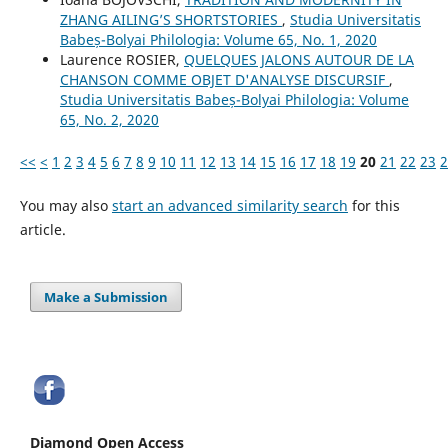
ZHANG AILING’S SHORTSTORIES
,
Studia Universitatis
Babeș-Bolyai Philologia: Volume 65, No. 1, 2020
Laurence ROSIER,
QUELQUES JALONS AUTOUR DE LA
CHANSON COMME OBJET D'ANALYSE DISCURSIF
,
Studia Universitatis Babeș-Bolyai Philologia: Volume
65, No. 2, 2020
<<
<
1
2
3
4
5
6
7
8
9
10
11
12
13
14
15
16
17
18
19
20
21
22
23
2
You may also
start an advanced similarity search
for this
article.
Make a Submission
Diamond Open Access