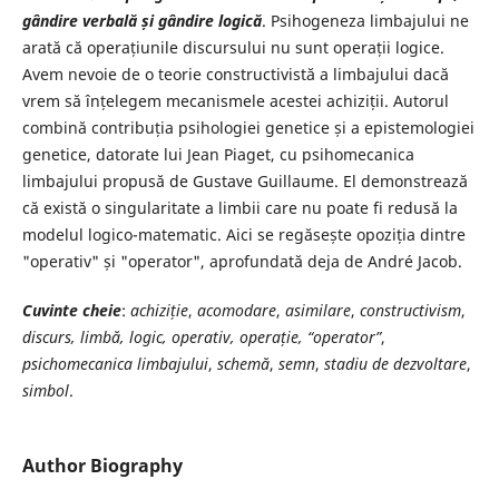
gândire verbală și gândire logică
. Psihogeneza limbajului ne
arată că operațiunile discursului nu sunt operații logice.
Avem nevoie de o teorie constructivistă a limbajului dacă
vrem să înțelegem mecanismele acestei achiziții. Autorul
combină contribuția psihologiei genetice și a epistemologiei
genetice, datorate lui Jean Piaget, cu psihomecanica
limbajului propusă de Gustave Guillaume. El demonstrează
că există o singularitate a limbii care nu poate fi redusă la
modelul logico-matematic. Aici se regăsește opoziția dintre
"operativ" și "operator", aprofundată deja de André Jacob.
Cuvinte cheie
:
achiziție
,
acomodare
,
asimilare
,
constructivism
,
discurs, limbă, logic, operativ, operație, “operator”
,
psichomecanica limbajului
,
schemă
,
semn
,
stadiu de dezvoltare
,
simbol
.
Author Biography