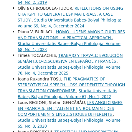
64, No. 2, 2019
Olivia CHIROBOCEA-TUDOR,
REFLECTIONS ON USING
CHATGPT TO GENERATE ESP MATERIALS. A CASE
STUDY
,
Studia Universitatis Babeș-Bolyai Philologia:
Volume 69, No. 4, December 2024
Diana V. BURLACU,
HOMO LUDENS AMONG CULTURES
AND TRANSLATIONS – A PRACTICAL APPROACH
,
Studia Universitatis Babeș-Bolyai Philologia: Volume
68, No. 1, 2023
Timea TOCALACHIS,
TRABAJO Y TRAVAIL: EVOLUCIÓN
SEMÁNTICO-DISCURSIVA EN ESPAÑOL Y FRANCÉS
,
Studia Universitatis Babeș-Bolyai Philologia: Volume
70, No. 4, December 2025
Ioana Ruxandra TOŞU,
THE PRAGMATICS OF
STEREOTYPICAL SPEECH. LOSS OF IDENTITY THROUGH
TRANSLATION COMPROMISE
,
Studia Universitatis
Babeș-Bolyai Philologia: Volume 67, No. 1, 2022
Louis BEGIONI, Ștefan GENCĂRĂU,
LES ANGLICISMES
EN FRANÇAIS, EN ITALIEN ET EN ROUMAIN : DES
COMPORTEMENTS LINGUISTIQUES DIFFERENTS
,
Studia Universitatis Babeș-Bolyai Philologia: Volume
65, No. 3, 2020
Ioana BOJOVSCHI,
TRADITION AND MODERNITY IN