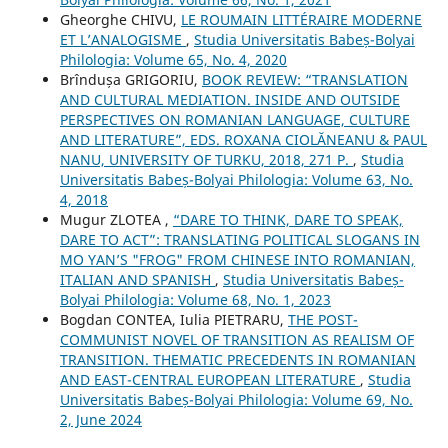
Gheorghe CHIVU,
LE ROUMAIN LITTÉRAIRE MODERNE
ET L’ANALOGISME
,
Studia Universitatis Babeș-Bolyai
Philologia: Volume 65, No. 4, 2020
Brîndușa GRIGORIU,
BOOK REVIEW: “TRANSLATION
AND CULTURAL MEDIATION. INSIDE AND OUTSIDE
PERSPECTIVES ON ROMANIAN LANGUAGE, CULTURE
AND LITERATURE”, EDS. ROXANA CIOLĂNEANU & PAUL
NANU, UNIVERSITY OF TURKU, 2018, 271 P.
,
Studia
Universitatis Babeș-Bolyai Philologia: Volume 63, No.
4, 2018
Mugur ZLOTEA ,
“DARE TO THINK, DARE TO SPEAK,
DARE TO ACT”: TRANSLATING POLITICAL SLOGANS IN
MO YAN’S "FROG" FROM CHINESE INTO ROMANIAN,
ITALIAN AND SPANISH
,
Studia Universitatis Babeș-
Bolyai Philologia: Volume 68, No. 1, 2023
Bogdan CONTEA, Iulia PIETRARU,
THE POST-
COMMUNIST NOVEL OF TRANSITION AS REALISM OF
TRANSITION. THEMATIC PRECEDENTS IN ROMANIAN
AND EAST-CENTRAL EUROPEAN LITERATURE
,
Studia
Universitatis Babeș-Bolyai Philologia: Volume 69, No.
2, June 2024