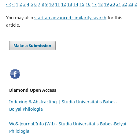
<<
<
1
2
3
4
5
6
7
8
9
10
11
12
13
14
15
16
17
18
19
20
21
22
23
2
You may also
start an advanced similarity search
for this
article.
Make a Submission
Diamond Open Access
Indexing & Abstracting | Studia Universitatis Babeș-
Bolyai Philologia
WoS-Journal.Info (WJI) - Studia Universitatis Babeș-Bolyai
Philologia