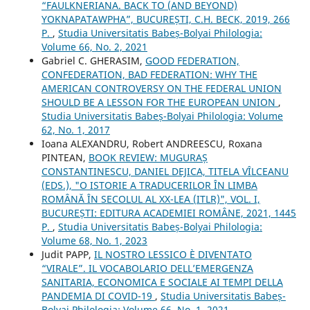
“FAULKNERIANA. BACK TO (AND BEYOND)
YOKNAPATAWPHA”, BUCUREȘTI, C.H. BECK, 2019, 266
P.
,
Studia Universitatis Babeș-Bolyai Philologia:
Volume 66, No. 2, 2021
Gabriel C. GHERASIM,
GOOD FEDERATION,
CONFEDERATION, BAD FEDERATION: WHY THE
AMERICAN CONTROVERSY ON THE FEDERAL UNION
SHOULD BE A LESSON FOR THE EUROPEAN UNION
,
Studia Universitatis Babeș-Bolyai Philologia: Volume
62, No. 1, 2017
Ioana ALEXANDRU, Robert ANDREESCU, Roxana
PINTEAN,
BOOK REVIEW: MUGURAȘ
CONSTANTINESCU, DANIEL DEJICA, TITELA VÎLCEANU
(EDS.), "O ISTORIE A TRADUCERILOR ÎN LIMBA
ROMÂNĂ ÎN SECOLUL AL XX-LEA (ITLR)", VOL. I,
BUCUREȘTI: EDITURA ACADEMIEI ROMÂNE, 2021, 1445
P.
,
Studia Universitatis Babeș-Bolyai Philologia:
Volume 68, No. 1, 2023
Judit PAPP,
IL NOSTRO LESSICO È DIVENTATO
“VIRALE”. IL VOCABOLARIO DELL’EMERGENZA
SANITARIA, ECONOMICA E SOCIALE AI TEMPI DELLA
PANDEMIA DI COVID-19
,
Studia Universitatis Babeș-
Bolyai Philologia: Volume 66, No. 1, 2021