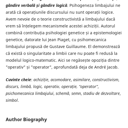
gândire verbală și gândire logică
. Psihogeneza limbajului ne
arată că operațiunile discursului nu sunt operații logice.
Avem nevoie de o teorie constructivistă a limbajului dacă
vrem să înțelegem mecanismele acestei achiziții. Autorul
combină contribuția psihologiei genetice și a epistemologiei
genetice, datorate lui Jean Piaget, cu psihomecanica
limbajului propusă de Gustave Guillaume. El demonstrează
că există o singularitate a limbii care nu poate fi redusă la
modelul logico-matematic. Aici se regăsește opoziția dintre
"operativ" și "operator", aprofundată deja de André Jacob.
Cuvinte cheie
:
achiziție
,
acomodare
,
asimilare
,
constructivism
,
discurs, limbă, logic, operativ, operație, “operator”
,
psichomecanica limbajului
,
schemă
,
semn
,
stadiu de dezvoltare
,
simbol
.
Author Biography