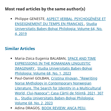
Most read articles by the same author(s)
Philippe GENESTE,
ASPECT VERBAL, PSYCHOGÉNÈSE ET
ENSEIGNEMENT DU TEMPS EN FRANÇAIS
,
Studia
Universitatis Babeș-Bolyai Philologia: Volume 64, No.
4, 2019
Similar Articles
Maria-Zoica Eugenia BALABAN,
SPACE AND TIME
EXPRESSIONS IN THE ROMANIAN LINGUISTIC
IMAGINARY
,
Studia Universitatis Babeș-Bolyai
Philologia: Volume 68, No. 1, 2023
Paul-Daniel GOLBAN,
Cristina Vișovan, "Rewriting
Norse Mythology in Contemporary Norwegian
Literature. The Search for Identity in a Multicultural
World, Cluj-Napoca": Casa Cărții de Știință, 2021, 307
p.
,
Studia Universitatis Babeș-Bolyai Philologia:
Volume 68, No. 2, 2023
Adina DRAGOȘ,
BOOK REVIEW: ANCA PEIU,