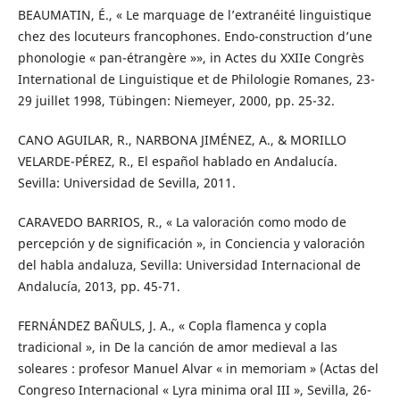
BEAUMATIN, É., « Le marquage de l’extranéité linguistique
chez des locuteurs francophones. Endo-construction d’une
phonologie « pan-étrangère »», in Actes du XXIIe Congrès
International de Linguistique et de Philologie Romanes, 23-
29 juillet 1998, Tübingen: Niemeyer, 2000, pp. 25-32.
CANO AGUILAR, R., NARBONA JIMÉNEZ, A., & MORILLO
VELARDE-PÉREZ, R., El español hablado en Andalucía.
Sevilla: Universidad de Sevilla, 2011.
CARAVEDO BARRIOS, R., « La valoración como modo de
percepción y de significación », in Conciencia y valoración
del habla andaluza, Sevilla: Universidad Internacional de
Andalucía, 2013, pp. 45-71.
FERNÁNDEZ BAÑULS, J. A., « Copla flamenca y copla
tradicional », in De la canción de amor medieval a las
soleares : profesor Manuel Alvar « in memoriam » (Actas del
Congreso Internacional « Lyra minima oral III », Sevilla, 26-