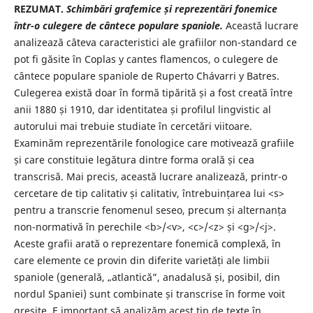
REZUMAT.
Schimbări grafemice și reprezentări fonemice
într-o culegere de cântece populare spaniole.
Această lucrare
analizează câteva caracteristici ale grafiilor non-standard ce
pot fi găsite în Coplas y cantes flamencos, o culegere de
cântece populare spaniole de Ruperto Chávarri y Batres.
Culegerea există doar în formă tipărită și a fost creată între
anii 1880 și 1910, dar identitatea și profilul lingvistic al
autorului mai trebuie studiate în cercetări viitoare.
Examinăm reprezentările fonologice care motivează grafiile
și care constituie legătura dintre forma orală și cea
transcrisă. Mai precis, această lucrare analizează, printr-o
cercetare de tip calitativ și calitativ, întrebuințarea lui <s>
pentru a transcrie fenomenul seseo, precum și alternanța
non-normativă în perechile <b>/<v>, <c>/<z> și <g>/<j>.
Aceste grafii arată o reprezentare fonemică complexă, în
care elemente ce provin din diferite varietăți ale limbii
spaniole (generală, „atlantică”, anadalusă și, posibil, din
nordul Spaniei) sunt combinate și transcrise în forme voit
greșite. E important să analizăm acest tip de texte în