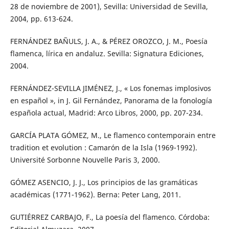
28 de noviembre de 2001), Sevilla: Universidad de Sevilla,
2004, pp. 613-624.
FERNÁNDEZ BAÑULS, J. A., & PÉREZ OROZCO, J. M., Poesía
flamenca, lírica en andaluz. Sevilla: Signatura Ediciones,
2004.
FERNÁNDEZ-SEVILLA JIMÉNEZ, J., « Los fonemas implosivos
en español », in J. Gil Fernández, Panorama de la fonología
española actual, Madrid: Arco Libros, 2000, pp. 207-234.
GARCÍA PLATA GÓMEZ, M., Le flamenco contemporain entre
tradition et evolution : Camarón de la Isla (1969-1992).
Université Sorbonne Nouvelle Paris 3, 2000.
GÓMEZ ASENCIO, J. J., Los principios de las gramáticas
académicas (1771-1962). Berna: Peter Lang, 2011.
GUTIÉRREZ CARBAJO, F., La poesía del flamenco. Córdoba: