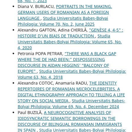
68, No. 1, 2023
Diana V. BURLACU,
PORTRAITS IN THE MAKING.
GERMAN USERS OF ROMANIAN AS A FOREIGN
LANGUAGE
,
Studia Universitatis Babeș-Bolyai
Philologia: Volume 70, No. 2, June 2025
Alexandru GAFTON, Adina CHIRILĂ,
"GENÈSE 4, 4-5" :
HISTOIRE D’UN BIAIS DE TRADUCTION
,
Studia
Universitatis Babeș-Bolyai Philologia: Volume 65, No.
4, 2020
Petronia POPA PETRAR,
“THERE WAS A BLACK GAP
WHERE THE DE HAD BEEN:” DISPOSSESSING
DISCOURSE IN AIDAN HIGGINS’ “BALCONY OF
EUROPE”
,
Studia Universitatis Babeș-Bolyai Philologia:
Volume 63, No. 4, 2018
Alexandra COTOC, Anamaria RADU,
THE IDENTITY
REPERTOIRES OF ROMANIAN MICROCELEBRITIES. A
DIGITAL ETHNOGRAPHY APPROACH TO TELLING A LIFE
STORY ON SOCIAL MEDIA
,
Studia Universitatis Babeș-
Bolyai Philologia: Volume 69, No. 4, December 2024
Paul BUZILĂ,
A NEUROCOGNITIVE ANALYSIS OF
IDIOSYNCRATIC SEMANTIC BORROWINGS IN THE
DISCOURSE OF BILINGUAL ROMANIAN IMMIGRANTS
IN SPAIN
,
Studia Universitatis Babeș-Bolyai Philologia: