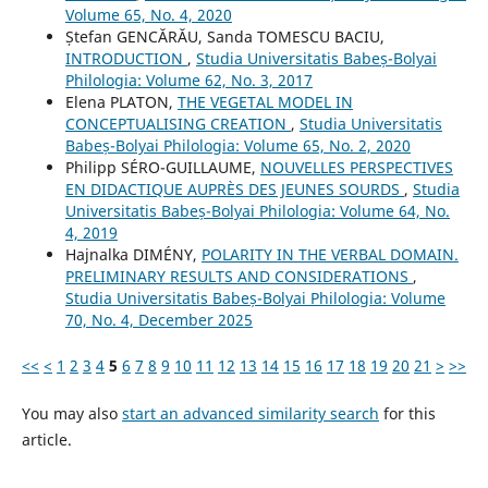
Volume 65, No. 4, 2020
Ștefan GENCĂRĂU, Sanda TOMESCU BACIU,
INTRODUCTION
,
Studia Universitatis Babeș-Bolyai
Philologia: Volume 62, No. 3, 2017
Elena PLATON,
THE VEGETAL MODEL IN
CONCEPTUALISING CREATION
,
Studia Universitatis
Babeș-Bolyai Philologia: Volume 65, No. 2, 2020
Philipp SÉRO-GUILLAUME,
NOUVELLES PERSPECTIVES
EN DIDACTIQUE AUPRÈS DES JEUNES SOURDS
,
Studia
Universitatis Babeș-Bolyai Philologia: Volume 64, No.
4, 2019
Hajnalka DIMÉNY,
POLARITY IN THE VERBAL DOMAIN.
PRELIMINARY RESULTS AND CONSIDERATIONS
,
Studia Universitatis Babeș-Bolyai Philologia: Volume
70, No. 4, December 2025
<<
<
1
2
3
4
5
6
7
8
9
10
11
12
13
14
15
16
17
18
19
20
21
>
>>
You may also
start an advanced similarity search
for this
article.