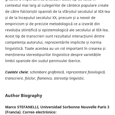
contextul mai larg al culegerilor de cântece populare create
de către folcloriștii spanioli de la sfârșitul secolulul al XIX-lea
și de la începutul secolului XX, precum și a nevoii de
empiricism și de precizie metodologică ce a izvorât din
revoluția științifică și epistemologică ale secolului al XIX-lea.
Acest tip de transcrieri sunt rezultatul interacțiunii dintre
competența autorului, reprezentările implicite și norma
lingvistică. Toate acestea au un rol important în crearea și
menținerea stereotipurilor lingvistice despre varietățile
limbii spaniole din sudul peninsulei iberice.
Cuvinte cheie
: schimbare grafemică, reprezentare fonologică,
transcriere, folclor, flamenco, stereotip lingvistic.
Author Biography
Marco STEFANELLI,
Universidad Sorbonne Nouvelle Paris 3
(Francia). Correo electrónico: