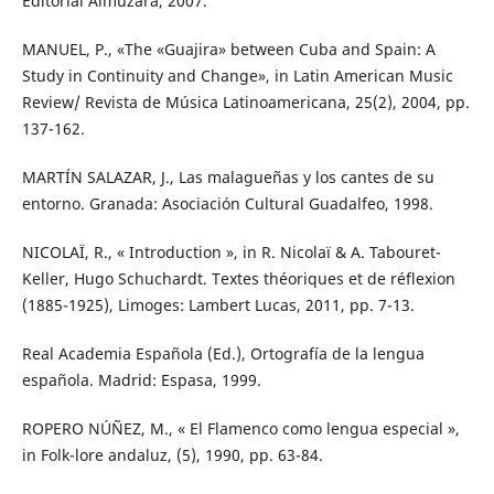
Editorial Almuzara, 2007.
MANUEL, P., «The «Guajira» between Cuba and Spain: A
Study in Continuity and Change», in Latin American Music
Review/ Revista de Música Latinoamericana, 25(2), 2004, pp.
137-162.
MARTÍN SALAZAR, J., Las malagueñas y los cantes de su
entorno. Granada: Asociación Cultural Guadalfeo, 1998.
NICOLAÏ, R., « Introduction », in R. Nicolaï & A. Tabouret-
Keller, Hugo Schuchardt. Textes théoriques et de réflexion
(1885-1925), Limoges: Lambert Lucas, 2011, pp. 7-13.
Real Academia Española (Ed.), Ortografía de la lengua
española. Madrid: Espasa, 1999.
ROPERO NÚÑEZ, M., « El Flamenco como lengua especial »,
in Folk-lore andaluz, (5), 1990, pp. 63-84.