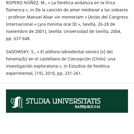
ROPERO NÚÑEZ, M., « La fonética andaluza en la lírica
flamenca », in De la canción de amor medieval a las soleares
: profesor Manuel Alvar «in memoriam » (Actas del Congreso
Internacional « Lyra minima oral III », Sevilla, 26-28 de
noviembre de 2001), Sevilla: Universidad de Sevilla, 2004,
pp. 637-648.
SADOWSKY, S., « El alófono labiodental sonoro [v] del
fonema/b/ en el castellano de Concepción (Chile): una
investigación exploratoria », in Estudios de fonética
experimental, (19), 2010, pp. 231-261.