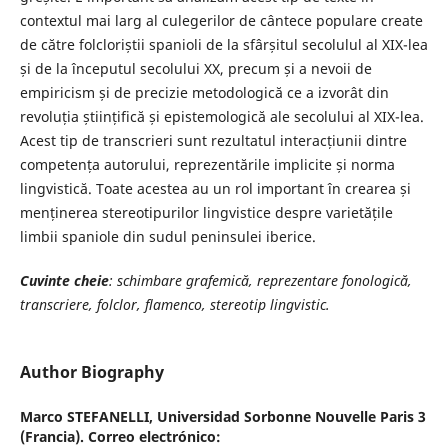
contextul mai larg al culegerilor de cântece populare create
de către folcloriștii spanioli de la sfârșitul secolulul al XIX-lea
și de la începutul secolului XX, precum și a nevoii de
empiricism și de precizie metodologică ce a izvorât din
revoluția științifică și epistemologică ale secolului al XIX-lea.
Acest tip de transcrieri sunt rezultatul interacțiunii dintre
competența autorului, reprezentările implicite și norma
lingvistică. Toate acestea au un rol important în crearea și
menținerea stereotipurilor lingvistice despre varietățile
limbii spaniole din sudul peninsulei iberice.
Cuvinte cheie
: schimbare grafemică, reprezentare fonologică,
transcriere, folclor, flamenco, stereotip lingvistic.
Author Biography
Marco STEFANELLI,
Universidad Sorbonne Nouvelle Paris 3
(Francia). Correo electrónico: