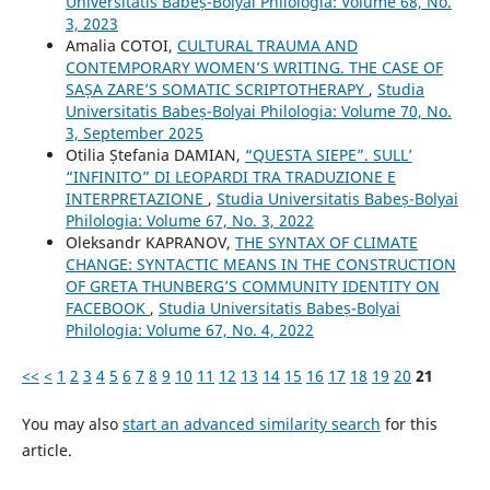
Universitatis Babeș-Bolyai Philologia: Volume 68, No.
3, 2023
Amalia COTOI,
CULTURAL TRAUMA AND
CONTEMPORARY WOMEN’S WRITING. THE CASE OF
SAȘA ZARE’S SOMATIC SCRIPTOTHERAPY
,
Studia
Universitatis Babeș-Bolyai Philologia: Volume 70, No.
3, September 2025
Otilia Ștefania DAMIAN,
“QUESTA SIEPE”. SULL’
“INFINITO” DI LEOPARDI TRA TRADUZIONE E
INTERPRETAZIONE
,
Studia Universitatis Babeș-Bolyai
Philologia: Volume 67, No. 3, 2022
Oleksandr KAPRANOV,
THE SYNTAX OF CLIMATE
CHANGE: SYNTACTIC MEANS IN THE CONSTRUCTION
OF GRETA THUNBERG’S COMMUNITY IDENTITY ON
FACEBOOK
,
Studia Universitatis Babeș-Bolyai
Philologia: Volume 67, No. 4, 2022
<<
<
1
2
3
4
5
6
7
8
9
10
11
12
13
14
15
16
17
18
19
20
21
You may also
start an advanced similarity search
for this
article.