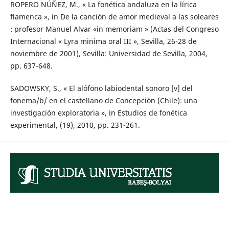
ROPERO NÚÑEZ, M., « La fonética andaluza en la lírica
flamenca », in De la canción de amor medieval a las soleares
: profesor Manuel Alvar «in memoriam » (Actas del Congreso
Internacional « Lyra minima oral III », Sevilla, 26-28 de
noviembre de 2001), Sevilla: Universidad de Sevilla, 2004,
pp. 637-648.
SADOWSKY, S., « El alófono labiodental sonoro [v] del
fonema/b/ en el castellano de Concepción (Chile): una
investigación exploratoria », in Estudios de fonética
experimental, (19), 2010, pp. 231-261.