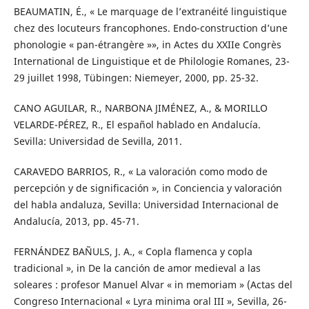
BEAUMATIN, É., « Le marquage de l’extranéité linguistique
chez des locuteurs francophones. Endo-construction d’une
phonologie « pan-étrangère »», in Actes du XXIIe Congrès
International de Linguistique et de Philologie Romanes, 23-
29 juillet 1998, Tübingen: Niemeyer, 2000, pp. 25-32.
CANO AGUILAR, R., NARBONA JIMÉNEZ, A., & MORILLO
VELARDE-PÉREZ, R., El español hablado en Andalucía.
Sevilla: Universidad de Sevilla, 2011.
CARAVEDO BARRIOS, R., « La valoración como modo de
percepción y de significación », in Conciencia y valoración
del habla andaluza, Sevilla: Universidad Internacional de
Andalucía, 2013, pp. 45-71.
FERNÁNDEZ BAÑULS, J. A., « Copla flamenca y copla
tradicional », in De la canción de amor medieval a las
soleares : profesor Manuel Alvar « in memoriam » (Actas del
Congreso Internacional « Lyra minima oral III », Sevilla, 26-