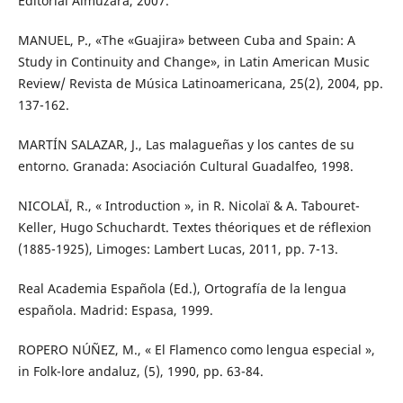
Editorial Almuzara, 2007.
MANUEL, P., «The «Guajira» between Cuba and Spain: A
Study in Continuity and Change», in Latin American Music
Review/ Revista de Música Latinoamericana, 25(2), 2004, pp.
137-162.
MARTÍN SALAZAR, J., Las malagueñas y los cantes de su
entorno. Granada: Asociación Cultural Guadalfeo, 1998.
NICOLAÏ, R., « Introduction », in R. Nicolaï & A. Tabouret-
Keller, Hugo Schuchardt. Textes théoriques et de réflexion
(1885-1925), Limoges: Lambert Lucas, 2011, pp. 7-13.
Real Academia Española (Ed.), Ortografía de la lengua
española. Madrid: Espasa, 1999.
ROPERO NÚÑEZ, M., « El Flamenco como lengua especial »,
in Folk-lore andaluz, (5), 1990, pp. 63-84.