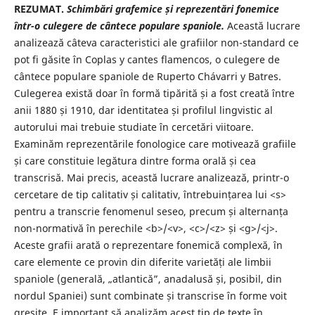
REZUMAT.
Schimbări grafemice și reprezentări fonemice
într-o culegere de cântece populare spaniole.
Această lucrare
analizează câteva caracteristici ale grafiilor non-standard ce
pot fi găsite în Coplas y cantes flamencos, o culegere de
cântece populare spaniole de Ruperto Chávarri y Batres.
Culegerea există doar în formă tipărită și a fost creată între
anii 1880 și 1910, dar identitatea și profilul lingvistic al
autorului mai trebuie studiate în cercetări viitoare.
Examinăm reprezentările fonologice care motivează grafiile
și care constituie legătura dintre forma orală și cea
transcrisă. Mai precis, această lucrare analizează, printr-o
cercetare de tip calitativ și calitativ, întrebuințarea lui <s>
pentru a transcrie fenomenul seseo, precum și alternanța
non-normativă în perechile <b>/<v>, <c>/<z> și <g>/<j>.
Aceste grafii arată o reprezentare fonemică complexă, în
care elemente ce provin din diferite varietăți ale limbii
spaniole (generală, „atlantică”, anadalusă și, posibil, din
nordul Spaniei) sunt combinate și transcrise în forme voit
greșite. E important să analizăm acest tip de texte în