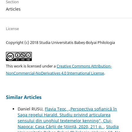
Section
Articles
License
Copyright (c) 2018 Studia Universitatis Babeș-Bolyai Philologia
This work is licensed under a
Creative Commons Attribution-
NonCommercial-NoDerivatives 4.0 International License
.
Similar Articles
Daniel RUSU,
Flavia Teoc, „Perspectiva sofianică în
Saga regelui Harald. Studiu privind articularea
sensului din unghiul textemelor kenning”, Cluj-
Napoca: Casa Cărții de Știință, 2020, 211 p.
,
Studia