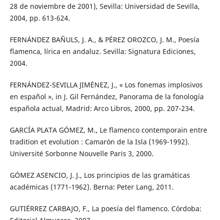
28 de noviembre de 2001), Sevilla: Universidad de Sevilla,
2004, pp. 613-624.
FERNÁNDEZ BAÑULS, J. A., & PÉREZ OROZCO, J. M., Poesía
flamenca, lírica en andaluz. Sevilla: Signatura Ediciones,
2004.
FERNÁNDEZ-SEVILLA JIMÉNEZ, J., « Los fonemas implosivos
en español », in J. Gil Fernández, Panorama de la fonología
española actual, Madrid: Arco Libros, 2000, pp. 207-234.
GARCÍA PLATA GÓMEZ, M., Le flamenco contemporain entre
tradition et evolution : Camarón de la Isla (1969-1992).
Université Sorbonne Nouvelle Paris 3, 2000.
GÓMEZ ASENCIO, J. J., Los principios de las gramáticas
académicas (1771-1962). Berna: Peter Lang, 2011.
GUTIÉRREZ CARBAJO, F., La poesía del flamenco. Córdoba: