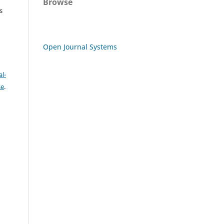
Browse
s
Open Journal Systems
l-
se
.