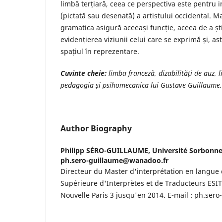
limbă terțiară, ceea ce perspectiva este pentru 
(pictată sau desenată) a artistului occidental. Ma
gramatica asigură aceeași funcție, aceea de a șt
evidențierea viziunii celui care se exprimă și, as
spațiul în reprezentare.
Cuvinte cheie:
limba franceză, dizabilități de auz, 
pedagogia și psihomecanica lui Gustave Guillaume.
Author Biography
Philipp SÉRO-GUILLAUME,
Université Sorbonne 
ph.sero-guillaume@wanadoo.fr
Directeur du Master d'interprétation en langue 
Supérieure d'Interprètes et de Traducteurs ESIT
Nouvelle Paris 3 jusqu'en 2014. E-mail : ph.se