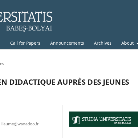
g
Call for Papers
Announcements
Archives
About
les
EN DIDACTIQUE AUPRÈS DES JEUNES
-guillaume@wanadoo.fr