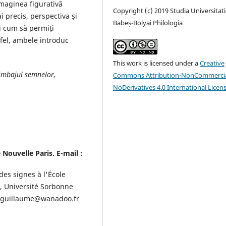
imaginea figurativă
Copyright (c) 2019 Studia Universitati
i precis, perspectiva și
Babeș-Bolyai Philologia
i cum să permiți
tfel, ambele introduc
This work is licensed under a
Creative
limbajul semnelor,
Commons Attribution-NonCommercia
NoDerivatives 4.0 International Licen
Nouvelle Paris. E-mail :
des signes à l'École
, Université Sorbonne
ro-guillaume@wanadoo.fr