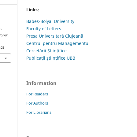
Links:
Babes-Bolyai University
Faculty of Letters
S
Bolyai
Presa Universitară Clujeană
Centrul pentru Managementul
.03
Cercetării Științifice
Publicații științifice UBB
Information
For Readers
For Authors
For Librarians