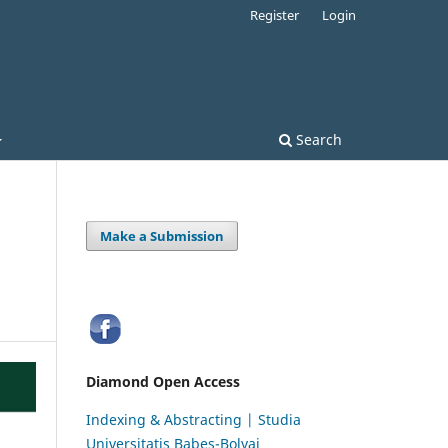
Register
Login
Search
Make a Submission
Diamond Open Access
Indexing & Abstracting | Studia
Universitatis Babeș-Bolyai