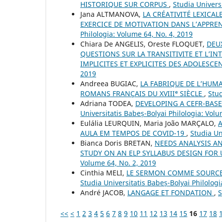
HISTORIQUE SUR CORPUS
,
Studia Univers
Jana ALTMANOVA,
LA CRÉATIVITÉ LEXICA
EXERCICE DE MOTIVATION DANS L’APPRE
Philologia: Volume 64, No. 4, 2019
Chiara De ANGELIS, Oreste FLOQUET,
DEU
QUESTIONS SUR LA TRANSITIVITE ET L’I
IMPLICITES ET EXPLICITES DES ADOLESCE
2019
Andreea BUGIAC,
LA FABRIQUE DE L’HUMA
ROMANS FRANÇAIS DU XVIIIᵉ SIÈCLE
,
Stud
Adriana TODEA,
DEVELOPING A CEFR-BASE
Universitatis Babeș-Bolyai Philologia: Volu
Eulália LEURQUIN, Maria João MARÇALO,
AULA EM TEMPOS DE COVID-19
,
Studia Un
Bianca Doris BRETAN,
NEEDS ANALYSIS A
STUDY ON AN ELP SYLLABUS DESIGN FOR
Volume 64, No. 2, 2019
Cinthia MELI,
LE SERMON COMME SOURCE 
Studia Universitatis Babeș-Bolyai Philologi
André JACOB,
LANGAGE ET FONDATION
,
S
<<
<
1
2
3
4
5
6
7
8
9
10
11
12
13
14
15
16
17
18