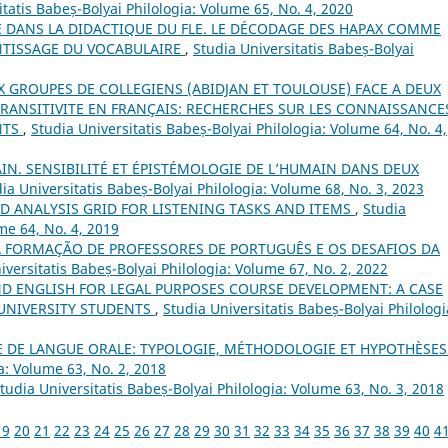
itatis Babeș-Bolyai Philologia: Volume 65, No. 4, 2020
LE DANS LA DIDACTIQUE DU FLE. LE DÉCODAGE DES HAPAX COMME
NTISSAGE DU VOCABULAIRE
,
Studia Universitatis Babeș-Bolyai
X GROUPES DE COLLEGIENS (ABIDJAN ET TOULOUSE) FACE A DEUX
NTRANSITIVITE EN FRANÇAIS: RECHERCHES SUR LES CONNAISSANCE
NTS
,
Studia Universitatis Babeș-Bolyai Philologia: Volume 64, No. 4,
IN. SENSIBILITÉ ET ÉPISTÉMOLOGIE DE L’HUMAIN DANS DEUX
ia Universitatis Babeș-Bolyai Philologia: Volume 68, No. 3, 2023
D ANALYSIS GRID FOR LISTENING TASKS AND ITEMS
,
Studia
me 64, No. 4, 2019
A FORMAÇÃO DE PROFESSORES DE PORTUGUÊS E OS DESAFIOS DA
iversitatis Babeș-Bolyai Philologia: Volume 67, No. 2, 2022
ND ENGLISH FOR LEGAL PURPOSES COURSE DEVELOPMENT: A CASE
 UNIVERSITY STUDENTS
,
Studia Universitatis Babeș-Bolyai Philologi
DE LANGUE ORALE: TYPOLOGIE, MÉTHODOLOGIE ET HYPOTHÈSE
a: Volume 63, No. 2, 2018
tudia Universitatis Babeș-Bolyai Philologia: Volume 63, No. 3, 2018
19
20
21
22
23
24
25
26
27
28
29
30
31
32
33
34
35
36
37
38
39
40
4