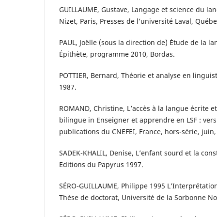
GUILLAUME, Gustave, Langage et science du lang
Nizet, Paris, Presses de l’université Laval, Québe
PAUL, Joëlle (sous la direction de) Étude de la la
Épithète, programme 2010, Bordas.
POTTIER, Bernard, Théorie et analyse en linguist
1987.
ROMAND, Christine, L’accès à la langue écrite e
bilingue in Enseigner et apprendre en LSF : ver
publications du CNEFEI, France, hors-série, juin,
SADEK-KHALIL, Denise, L’enfant sourd et la cons
Editions du Papyrus 1997.
SÉRO-GUILLAUME, Philippe 1995 L’Interprétatio
Thèse de doctorat, Université de la Sorbonne Nou