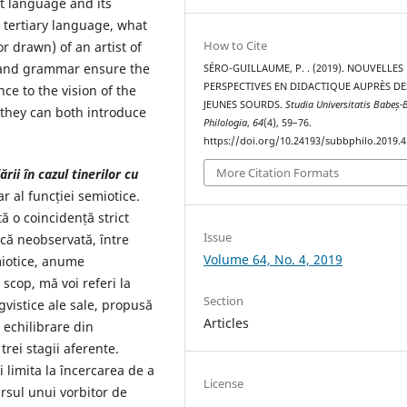
at language and its
 tertiary language, what
How to Cite
r drawn) of an artist of
e and grammar ensure the
SÉRO-GUILLAUME, P. . (2019). NOUVELLES
PERSPECTIVES EN DIDACTIQUE AUPRÈS DE
e to the vision of the
JEUNES SOURDS.
Studia Universitatis Babeș-
 they can both introduce
Philologia
,
64
(4), 59–76.
https://doi.org/10.24193/subbphilo.2019.4
More Citation Formats
rii în cazul tinerilor cu
r al funcției semiotice.
ă o coincidență strict
Issue
că neobservată, între
Volume 64, No. 4, 2019
miotice, anume
 scop, mă voi referi la
Section
ngvistice ale sale, propusă
Articles
 echilibrare din
trei stagii aferente.
 limita la încercarea de a
License
ursul unui vorbitor de