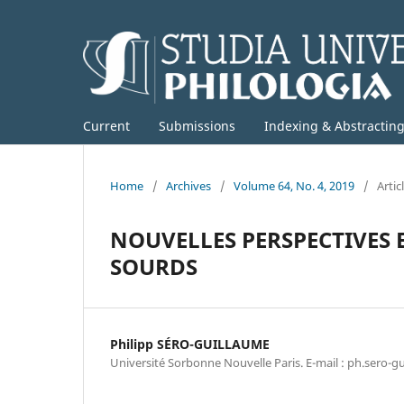
Current
Submissions
Indexing & Abstractin
Home
/
Archives
/
Volume 64, No. 4, 2019
/
Artic
NOUVELLES PERSPECTIVES 
SOURDS
Philipp SÉRO-GUILLAUME
Université Sorbonne Nouvelle Paris. E-mail : ph.sero