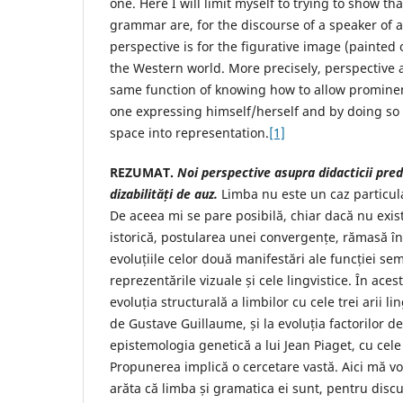
one. Here I will limit myself to trying to show th
grammar are, for the discourse of a speaker of a
perspective is for the figurative image (painted o
the Western world. More precisely, perspectiv
same function of knowing how to allow prominenc
one expressing himself/herself and by doing so
space into representation.
[1]
REZUMAT.
Noi perspective asupra didacticii predă
dizabilități de auz.
Limba nu este un caz particula
De aceea mi se pare posibilă, chiar dacă nu exist
istorică, postularea unei convergențe, rămasă în
evoluțiile celor două manifestări ale funcției se
reprezentările vizuale și cele lingvistice. În acest
evoluția structurală a limbilor cu cele trei arii li
de Gustave Guillaume, și la evoluția factorilor de
epistemologia genetică a lui Jean Piaget, cu cele 
Propunerea implică o cercetare vastă. Aici mă voi
arăta că limba și gramatica ei sunt, pentru disc