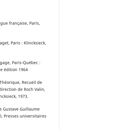
ue française, Paris,
et, Paris : Klincksieck,
gage, Paris-Québec :
re édition 1964
Théorique, Recueil de
direction de Roch Valin,
incksieck, 1973.
e Gustave Guillaume
l, Presses universitaires