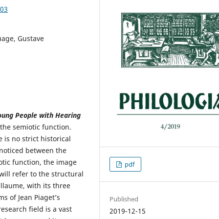
.03
guage, Gustave
oung People with Hearing
the semiotic function.
is no strict historical
 noticed between the
otic function, the image
pdf
ill refer to the structural
laume, with its three
ms of Jean Piaget’s
Published
esearch field is a vast
2019-12-15