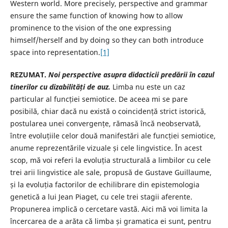
Western world. More precisely, perspective and grammar
ensure the same function of knowing how to allow
prominence to the vision of the one expressing
himself/herself and by doing so they can both introduce
space into representation.
[1]
REZUMAT.
Noi perspective asupra didacticii predării în cazul
tinerilor cu dizabilități de auz.
Limba nu este un caz
particular al funcției semiotice. De aceea mi se pare
posibilă, chiar dacă nu există o coincidență strict istorică,
postularea unei convergențe, rămasă încă neobservată,
între evoluțiile celor două manifestări ale funcției semiotice,
anume reprezentările vizuale și cele lingvistice. În acest
scop, mă voi referi la evoluția structurală a limbilor cu cele
trei arii lingvistice ale sale, propusă de Gustave Guillaume,
și la evoluția factorilor de echilibrare din epistemologia
genetică a lui Jean Piaget, cu cele trei stagii aferente.
Propunerea implică o cercetare vastă. Aici mă voi limita la
încercarea de a arăta că limba și gramatica ei sunt, pentru