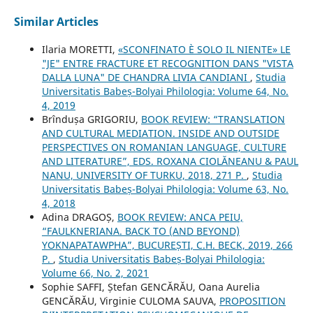
Similar Articles
Ilaria MORETTI,
«SCONFINATO È SOLO IL NIENTE» LE
"JE" ENTRE FRACTURE ET RECOGNITION DANS "VISTA
DALLA LUNA" DE CHANDRA LIVIA CANDIANI
,
Studia
Universitatis Babeș-Bolyai Philologia: Volume 64, No.
4, 2019
Brîndușa GRIGORIU,
BOOK REVIEW: “TRANSLATION
AND CULTURAL MEDIATION. INSIDE AND OUTSIDE
PERSPECTIVES ON ROMANIAN LANGUAGE, CULTURE
AND LITERATURE”, EDS. ROXANA CIOLĂNEANU & PAUL
NANU, UNIVERSITY OF TURKU, 2018, 271 P.
,
Studia
Universitatis Babeș-Bolyai Philologia: Volume 63, No.
4, 2018
Adina DRAGOȘ,
BOOK REVIEW: ANCA PEIU,
“FAULKNERIANA. BACK TO (AND BEYOND)
YOKNAPATAWPHA”, BUCUREȘTI, C.H. BECK, 2019, 266
P.
,
Studia Universitatis Babeș-Bolyai Philologia:
Volume 66, No. 2, 2021
Sophie SAFFI, Ștefan GENCĂRĂU, Oana Aurelia
GENCĂRĂU, Virginie CULOMA SAUVA,
PROPOSITION