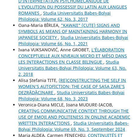
D’INTERPRETATION PSYCHOMECANIQUE DE
L’EVOLUTION DU POSSESSIF DU LATIN AUX LANGUES
ROMANES
,
Studia Universitatis Babeș-Bolyai
Philologia: Volume 62, No. 3, 2017
Oana-Maria BÎRLEA,
"KAWAII" (CUTE) SIGNS AND
SYMBOLS AS MEANS OF MAINTAINING HARMONY IN
JAPANESE SOCIETY
,
Studia Universitatis Babeș-Bolyai
Philologia: Volume 66, No. 1, 2021
Ivana VUKSANOVIĆ, Anne GROBET,
L’ÉLABORATION
CONCEPTUELLE AUX NIVEAUX MICRO ET MÉSO DANS
LES INTERACTIONS EN CLASSE BILINGUE
,
Studia
Universitatis Babeș-Bolyai Philologia: Volume 63, No.
2, 2018
Alisa Ștefania TITE,
(RE)CONSTRUCTING THE SELF IN
WOMEN’S AUTOFICTION: THE CASE OF SAȘA ZARE’S
DEZRĂDĂCINARE
,
Studia Universitatis Babeș-Bolyai
Philologia: Volume 68, No. 3, 2023
Veronica-Diana MICLE, Ioana MUDURE-IACOB,
CREATING COMMUNICATIVE CONTEXT THROUGH THE
USE OF EMOJI AND POLITENESS IN ONLINE ACADEMIC
WRITTEN INTERACTIONS
,
Studia Universitatis Babeș-
Bolyai Philologia: Volume 69, No. 3, September 2024
Maria ALDEA, Carmen FENECHIU,
CONTINUITÉS ET