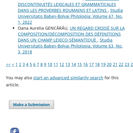
DISCONTINUITÉS LEXICALES ET GRAMMATICALES
DANS LES PROVERBES ROUMAINS ET LATINS
,
Studia
Universitatis Babeș-Bolyai Philologia: Volume 67, No.
1, 2022
Oana Aurelia GENCĂRĂU,
UN REGARD CROISÉ SUR LA
COMPOSITION/DÉCOMPOSITION DES DÉFINITIONS
DANS UN CHAMP LEXICO-SÉMANTIQUE
,
Studia
Universitatis Babeș-Bolyai Philologia: Volume 63, No.
3, 2018
<<
<
1
2
3
4
5
6
7
8
9
10
11
12
13
14
15
16
17
18
19
20
21
22
23
2
You may also
start an advanced similarity search
for this
article.
Make a Submission