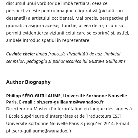
discursul unui vorbitor de limbă terțiară, ceea ce
perspectiva este pentru imaginea figurativă (pictată sau
desenată) a artistului occidental. Mai precis, perspectiva și
gramatica asigură aceeași funcție, aceea de a ști cum să
permiți evidențierea viziunii celui care se exprimă și, astfel,
ambele introduc spațiul în reprezentare.
Cuvinte cheie:
limba franceză, dizabilități de auz, limbajul
semnelor, pedagogia și psihomecanica lui Gustave Guillaume.
Author Biography
Philipp SÉRO-GUILLAUME,
Université Sorbonne Nouvelle
Paris. E-mail : ph.sero-guillaume@wanadoo.fr
Directeur du Master d'interprétation en langue des signes à
l'École Supérieure d'Interprètes et de Traducteurs ESIT,
Université Sorbonne Nouvelle Paris 3 jusqu'en 2014. E-mail :
ph.sero-guillaume@wanadoo.fr