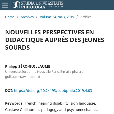
Home
/
Archives
/
Volume 64, No. 4, 2019
/
Articles
NOUVELLES PERSPECTIVES EN
DIDACTIQUE AUPRÈS DES JEUNES
SOURDS
Philipp SÉRO-GUILLAUME
Université Sorbonne Nouvelle Paris. E-mail : ph.sero-
guillaume@wanadoo.fr
DOI:
https://doi.org/10.24193/subbphilo.2019.4.03
Keywords:
French, hearing disability, sign language,
Gustave Guillaume’s pedagogy and psychomechanics.