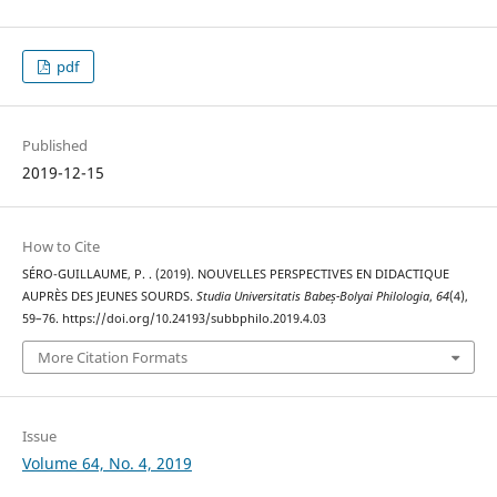
pdf
Published
2019-12-15
How to Cite
SÉRO-GUILLAUME, P. . (2019). NOUVELLES PERSPECTIVES EN DIDACTIQUE
AUPRÈS DES JEUNES SOURDS.
Studia Universitatis Babeș-Bolyai Philologia
,
64
(4),
59–76. https://doi.org/10.24193/subbphilo.2019.4.03
More Citation Formats
Issue
Volume 64, No. 4, 2019