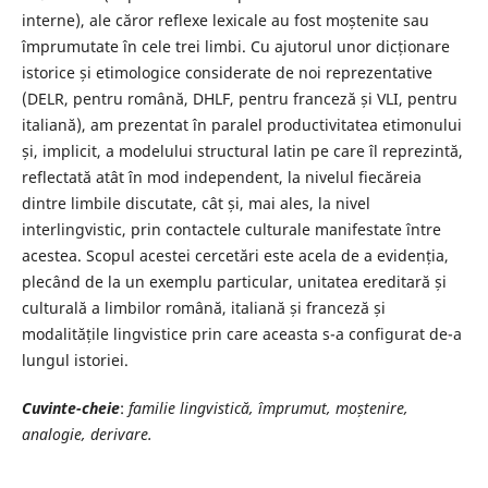
interne), ale căror reflexe lexicale au fost moștenite sau
împrumutate în cele trei limbi. Cu ajutorul unor dicționare
istorice și etimologice considerate de noi reprezentative
(DELR, pentru română, DHLF, pentru franceză și VLI, pentru
italiană), am prezentat în paralel productivitatea etimonului
și, implicit, a modelului structural latin pe care îl reprezintă,
reflectată atât în mod independent, la nivelul fiecăreia
dintre limbile discutate, cât și, mai ales, la nivel
interlingvistic, prin contactele culturale manifestate între
acestea. Scopul acestei cercetări este acela de a evidenția,
plecând de la un exemplu particular, unitatea ereditară și
culturală a limbilor română, italiană și franceză și
modalitățile lingvistice prin care aceasta s-a configurat de-a
lungul istoriei.
Cuvinte-cheie
:
familie lingvistică, împrumut, moștenire,
analogie, derivare.