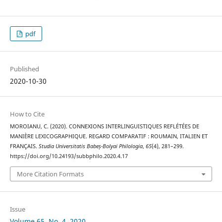
pdf
Published
2020-10-30
How to Cite
MOROIANU, C. (2020). CONNEXIONS INTERLINGUISTIQUES REFLÉTÉES DE
MANIÈRE LEXICOGRAPHIQUE. REGARD COMPARATIF : ROUMAIN, ITALIEN ET
FRANÇAIS.
Studia Universitatis Babeș-Bolyai Philologia
,
65
(4), 281–299.
https://doi.org/10.24193/subbphilo.2020.4.17
More Citation Formats
Issue
Volume 65, No. 4, 2020