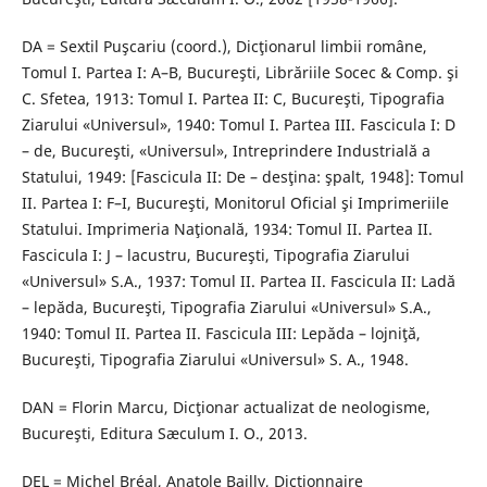
DA = Sextil Puşcariu (coord.), Dicţionarul limbii române,
Tomul I. Partea I: A–B, Bucureşti, Librăriile Socec & Comp. şi
C. Sfetea, 1913: Tomul I. Partea II: C, Bucureşti, Tipografia
Ziarului «Universul», 1940: Tomul I. Partea III. Fascicula I: D
– de, Bucureşti, «Universul», Intreprindere Industrială a
Statului, 1949: [Fascicula II: De – desţina: şpalt, 1948]: Tomul
II. Partea I: F–I, Bucureşti, Monitorul Oficial şi Imprimeriile
Statului. Imprimeria Naţională, 1934: Tomul II. Partea II.
Fascicula I: J – lacustru, Bucureşti, Tipografia Ziarului
«Universul» S.A., 1937: Tomul II. Partea II. Fascicula II: Ladă
– lepăda, Bucureşti, Tipografia Ziarului «Universul» S.A.,
1940: Tomul II. Partea II. Fascicula III: Lepăda – lojniţă,
Bucureşti, Tipografia Ziarului «Universul» S. A., 1948.
DAN = Florin Marcu, Dicţionar actualizat de neologisme,
Bucureşti, Editura Sæculum I. O., 2013.
DEL = Michel Bréal, Anatole Bailly, Dictionnaire