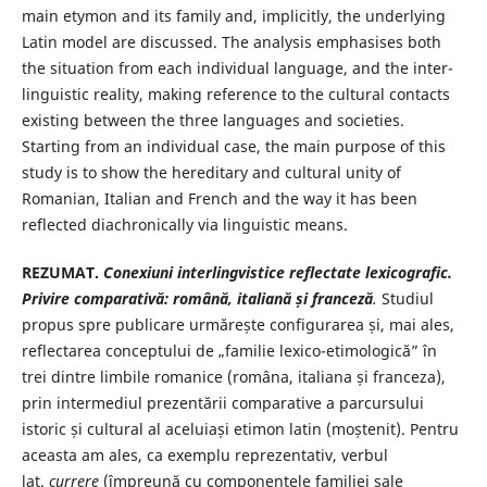
main etymon and its family and, implicitly, the underlying
Latin model are discussed. The analysis emphasises both
the situation from each individual language, and the inter-
linguistic reality, making reference to the cultural contacts
existing between the three languages and societies.
Starting from an individual case, the main purpose of this
study is to show the hereditary and cultural unity of
Romanian, Italian and French and the way it has been
reflected diachronically via linguistic means.
REZUMAT.
Conexiuni interlingvistice reflectate lexicografic.
Privire comparativă: română, italiană și franceză
.
Studiul
propus spre publicare urmărește configurarea și, mai ales,
reflectarea conceptului de „familie lexico-etimologică” în
trei dintre limbile romanice (româna, italiana și franceza),
prin intermediul prezentării comparative a parcursului
istoric și cultural al aceluiași etimon latin (moștenit). Pentru
aceasta am ales, ca exemplu reprezentativ, verbul
lat.
currere
(împreună cu componentele familiei sale