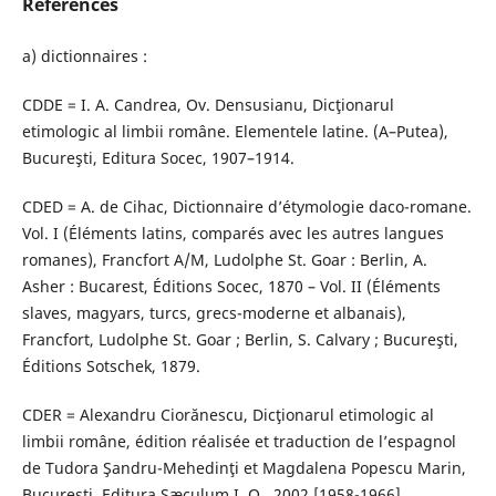
References
a) dictionnaires :
CDDE = I. A. Candrea, Ov. Densusianu, Dicţionarul
etimologic al limbii române. Elementele latine. (A–Putea),
Bucureşti, Editura Socec, 1907–1914.
CDED = A. de Cihac, Dictionnaire d’étymologie daco-romane.
Vol. I (Éléments latins, comparés avec les autres langues
romanes), Francfort A/M, Ludolphe St. Goar : Berlin, A.
Asher : Bucarest, Éditions Socec, 1870 – Vol. II (Éléments
slaves, magyars, turcs, grecs-moderne et albanais),
Francfort, Ludolphe St. Goar ; Berlin, S. Calvary ; Bucureşti,
Éditions Sotschek, 1879.
CDER = Alexandru Ciorănescu, Dicţionarul etimologic al
limbii române, édition réalisée et traduction de l’espagnol
de Tudora Şandru-Mehedinţi et Magdalena Popescu Marin,
Bucureşti, Editura Sæculum I. O., 2002 [1958-1966].