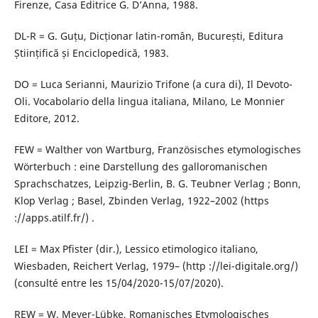
Firenze, Casa Editrice G. D’Anna, 1988.
DL-R = G. Guțu, Dicționar latin-român, București, Editura
Științifică și Enciclopedică, 1983.
DO = Luca Serianni, Maurizio Trifone (a cura di), Il Devoto-
Oli. Vocabolario della lingua italiana, Milano, Le Monnier
Editore, 2012.
FEW = Walther von Wartburg, Französisches etymologisches
Wörterbuch : eine Darstellung des galloromanischen
Sprachschatzes, Leipzig-Berlin, B. G. Teubner Verlag ; Bonn,
Klop Verlag ; Basel, Zbinden Verlag, 1922–2002 (https
://apps.atilf.fr/) .
LEI = Max Pfister (dir.), Lessico etimologico italiano,
Wiesbaden, Reichert Verlag, 1979– (http ://lei-digitale.org/)
(consulté entre les 15/04/2020-15/07/2020).
REW = W. Meyer-Lübke, Romanisches Etymologisches