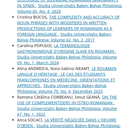
IN SPAIN
,
Studia Universitatis Babeș-Bolyai Philologia:
Volume 65, No. 4, 2020
Cristina BOCOȘ,
THE COMPLEXITY AND ACCURACY OF
NOUN PHRASES WITH MODIFIERS IN WRITTEN
PRODUCTIONS OF LEARNERS OF ROMANIAN AS A
FOREIGN LANGUAGE
,
Studia Universitatis Babeș-
Bolyai Philologia: Volume 62, No. 2, 2017
Carolina POPUȘOI,
LA TERMINOLOGIE
GASTRONOMIQUE D’ORIGINE SLAVE EN ROUMAIN
,
Studia Universitatis Babeș-Bolyai Philologia: Volume
69, No. 1, March 2024
Alina ANDREICA, Nora-Sabina NEAMȚ,
LE ROUMAIN
LANGUE D'HÉRITAGE : LE CAS DES ÉTUDIANTS
FRANCOPHONES EN MÉDECINE. ORIENTATIONS ET
APPROCHES
,
Studia Universitatis Babeș-Bolyai
Philologia: Volume 70, No. 4, December 2025
Ramona Cătălina CORBEANU, Ionuț GEANĂ,
ON THE
USE OF COMPLEMENTISERS IN ISTRO-ROMANIAN
,
Studia Universitatis Babeș-Bolyai Philologia: Volume
67, No. 1, 2022
Anca SOCACI,
LA VÉRITÉ NÉGOCIÉE DANS L’OEUVRE
D’IBSEN
,
Studia Universitatis Babeș-Bolyai Philologia: