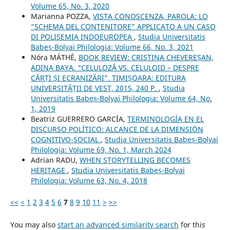
Volume 65, No. 3, 2020
Marianna POZZA,
VISTA CONOSCENZA, PAROLA: LO
“SCHEMA DEL CONTENITORE” APPLICATO A UN CASO
DI POLISEMIA INDOEUROPEA
,
Studia Universitatis
Babeș-Bolyai Philologia: Volume 66, No. 3, 2021
Nóra MÁTHÉ,
BOOK REVIEW: CRISTINA CHEVEREȘAN,
ADINA BAYA. “CELULOZĂ VS. CELULOID – DESPRE
CĂRȚI ȘI ECRANIZĂRI”. TIMIȘOARA: EDITURA
UNIVERSITĂȚII DE VEST, 2015, 240 P.
,
Studia
Universitatis Babeș-Bolyai Philologia: Volume 64, No.
1, 2019
Beatriz GUERRERO GARCÍA,
TERMINOLOGÍA EN EL
DISCURSO POLÍTICO: ALCANCE DE LA DIMENSIÓN
COGNITIVO-SOCIAL
,
Studia Universitatis Babeș-Bolyai
Philologia: Volume 69, No. 1, March 2024
Adrian RADU,
WHEN STORYTELLING BECOMES
HERITAGE
,
Studia Universitatis Babeș-Bolyai
Philologia: Volume 63, No. 4, 2018
<<
<
1
2
3
4
5
6
7
8
9
10
11
>
>>
You may also
start an advanced similarity search
for this