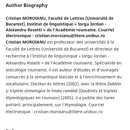
Author Biography
Cristian MOROIANU,
Faculté de Lettres (Université de
Bucarest), Institut de linguistique « Iorgu Iordan -
Alexandru Rosetti » de l’Académie roumaine. Courriel
électronique : cristian.moroianu@litere.unibuc.ro
Cristian MOROIANU
est professeur des universités à la
Faculté de Lettres (Université de Bucarest) et directeur de
recherche à l’Institut de linguistique « Iorgu Iordan -
Alexandru Rosetti » de l’Académie roumaine. Spécialiste en
lexicologie roumaine, il est auteur d’études et d’ouvrages
consacrés à la semantique lexicale et à l’enrichissement du
vocabulaire. Docteur ès lettres (2002), avec la thèse
Dublete
și triplete etimologice în limba română
[Doublets et triplets
étymologiques en roumain] (2005), il a publié des livres
portant, principalement, sur l’étymologie. Courriel
électronique : cristian.moroianu@litere.unibuc.ro