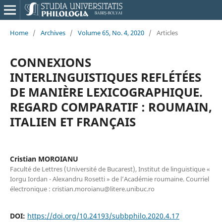
Home
/
Archives
/
Volume 65, No. 4, 2020
/
Articles
CONNEXIONS
INTERLINGUISTIQUES REFLÉTÉES
DE MANIÈRE LEXICOGRAPHIQUE.
REGARD COMPARATIF : ROUMAIN,
ITALIEN ET FRANÇAIS
Cristian MOROIANU
Faculté de Lettres (Université de Bucarest), Institut de linguistique «
Iorgu Iordan - Alexandru Rosetti » de l’Académie roumaine. Courriel
électronique : cristian.moroianu@litere.unibuc.ro
DOI:
https://doi.org/10.24193/subbphilo.2020.4.17