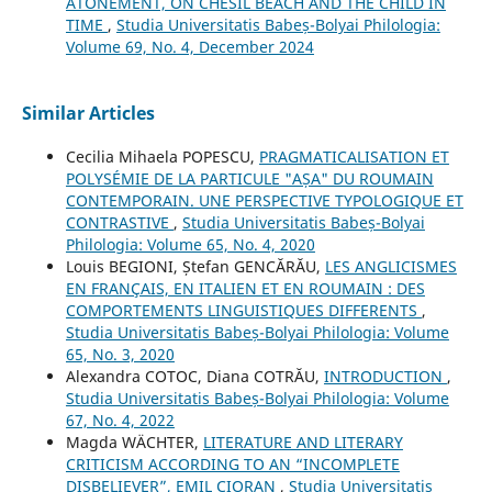
ATONEMENT, ON CHESIL BEACH AND THE CHILD IN
TIME
,
Studia Universitatis Babeș-Bolyai Philologia:
Volume 69, No. 4, December 2024
Similar Articles
Cecilia Mihaela POPESCU,
PRAGMATICALISATION ET
POLYSÉMIE DE LA PARTICULE "AȘA" DU ROUMAIN
CONTEMPORAIN. UNE PERSPECTIVE TYPOLOGIQUE ET
CONTRASTIVE
,
Studia Universitatis Babeș-Bolyai
Philologia: Volume 65, No. 4, 2020
Louis BEGIONI, Ștefan GENCĂRĂU,
LES ANGLICISMES
EN FRANÇAIS, EN ITALIEN ET EN ROUMAIN : DES
COMPORTEMENTS LINGUISTIQUES DIFFERENTS
,
Studia Universitatis Babeș-Bolyai Philologia: Volume
65, No. 3, 2020
Alexandra COTOC, Diana COTRĂU,
INTRODUCTION
,
Studia Universitatis Babeș-Bolyai Philologia: Volume
67, No. 4, 2022
Magda WÄCHTER,
LITERATURE AND LITERARY
CRITICISM ACCORDING TO AN “INCOMPLETE
DISBELIEVER”, EMIL CIORAN
,
Studia Universitatis