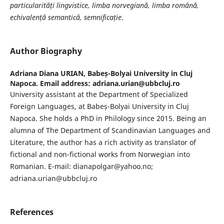
particularități lingvistice, limba norvegiană, limba română,
echivalență semantică, semnificație
.
Author Biography
Adriana Diana URIAN,
Babeș-Bolyai University in Cluj
Napoca. Email address: adriana.urian@ubbcluj.ro
University assistant at the Department of Specialized
Foreign Languages, at Babeș-Bolyai University in Cluj
Napoca. She holds a PhD in Philology since 2015. Being an
alumna of The Department of Scandinavian Languages and
Literature, the author has a rich activity as translator of
fictional and non-fictional works from Norwegian into
Romanian. E-mail: dianapolgar@yahoo.no;
adriana.urian@ubbcluj.ro
References