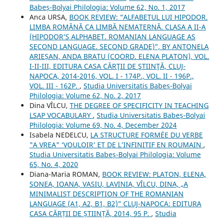
Babeș-Bolyai Philologia: Volume 62, No. 1, 2017
Anca URSA,
BOOK REVIEW: “ALFABETUL LUI HIPODOR.
LIMBA ROMÂNĂ CA LIMBĂ NEMATERNĂ. CLASA A II-A
(HIPODOR’S ALPHABET. ROMANIAN LANGUAGE AS
SECOND LANGUAGE. SECOND GRADE)”, BY ANTONELA
ARIEȘAN, ANDA BRATU (COORD. ELENA PLATON), VOL.
I-II-III, EDITURA CASA CĂRŢII DE ŞTIINŢĂ, CLUJ-
NAPOCA, 2014-2016, VOL. I - 174P., VOL. II - 196P.,
VOL. III - 162P.
,
Studia Universitatis Babeș-Bolyai
Philologia: Volume 62, No. 2, 2017
Dina VÎLCU,
THE DEGREE OF SPECIFICITY IN TEACHING
LSAP VOCABULARY
,
Studia Universitatis Babeș-Bolyai
Philologia: Volume 69, No. 4, December 2024
Isabela NEDELCU,
LA STRUCTURE FORMÉE DU VERBE
"A VREA" ‘VOULOIR’ ET DE L’INFINITIF EN ROUMAIN
,
Studia Universitatis Babeș-Bolyai Philologia: Volume
65, No. 4, 2020
Diana-Maria ROMAN,
BOOK REVIEW: PLATON, ELENA,
SONEA, IOANA, VASIU, LAVINIA, VÎLCU, DINA, „A
MINIMALIST DESCRIPTION OF THE ROMANIAN
LANGUAGE (A1, A2, B1, B2)” CLUJ-NAPOCA: EDITURA
CASA CĂRȚII DE ȘTIINȚĂ, 2014, 95 P.
,
Studia