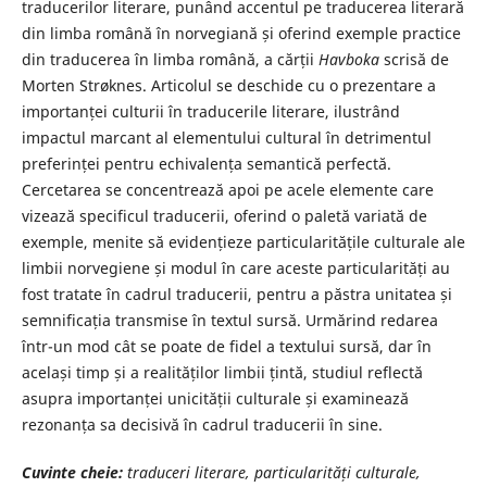
traducerilor literare, punând accentul pe traducerea literară
din limba română în norvegiană și oferind exemple practice
din traducerea în limba română, a cărții
Havboka
scrisă de
Morten Strøknes. Articolul se deschide cu o prezentare a
importanței culturii în traducerile literare, ilustrând
impactul marcant al elementului cultural în detrimentul
preferinței pentru echivalența semantică perfectă.
Cercetarea se concentrează apoi pe acele elemente care
vizează specificul traducerii, oferind o paletă variată de
exemple, menite să evidențieze particularitățile culturale ale
limbii norvegiene și modul în care aceste particularități au
fost tratate în cadrul traducerii, pentru a păstra unitatea și
semnificația transmise în textul sursă. Urmărind redarea
într-un mod cât se poate de fidel a textului sursă, dar în
același timp și a realităților limbii țintă, studiul reflectă
asupra importanței unicității culturale și examinează
rezonanța sa decisivă în cadrul traducerii în sine.
Cuvinte cheie:
traduceri literare, particularități culturale,