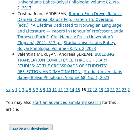
Universitatis Babeș-Bolyai Philologia: Volume 62, No.
2, 2017
Cristina Ioana ARDELEAN,
Roxana-Ema Dreve, Raluca-
Daniela Duinea, Raluca Pop, Fartein Th. Øverland
(eds.), "A Lifetime Dedicated to Norwegian Language
and Literature — Papers in Honour of Professor Sanda
Tomescu Baciu", Cluj-Napoca: Presa Universitară
Clujeană, 2021, 317 p.
,
Studia Universitatis Babeș-
Bolyai Philologia: Volume 68, No. 2, 2023
Valentina MUREȘAN, Andreea ȘERBAN,
BUILDING
TRANSLATION COMPETENCE THROUGH DIARY
STUDIES: AT THE CROSSROADS OF STUDENTS'
REFLECTION AND IMAGINATION
,
Studia Universitatis
Babeș-Bolyai Philologia: Volume 68, No. 1, 2023
<<
<
1
2
3
4
5
6
7
8
9
10
11
12
13
14
15
16
17
18
19
20
21
22
23
2
You may also
start an advanced similarity search
for this
article.
Make a Submission