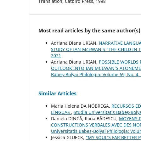
Translation, Catbird Press, 1998
Most read articles by the same author(s)
Adriana Diana URIAN,
NARRATIVE LANGUA
STUDY OF IAN McEWAN’S “THE CHILD IN 
2021
Adriana Diana URIAN,
POSSIBLE WORLDS 
OUTLOOK INTO IAN MCEWAN’S ATONEMEN
Babeș-Bolyai Philologia: Volume 69, No. 4
Similar Articles
Maria Helena DA NÓBREGA,
RECURSOS ED
LÍNGUAS
,
Studia Universitatis Babeș-Bolya
Daniela DINCĂ, Ilona BĂDESCU,
MOYENS D
CONSTRUCTIONS VERBALES AVEC DES NO
Universitatis Babeș-Bolyai Philologia: Volu
Jessica GLUECK,
“MY SOUL’S FAR BETTER 