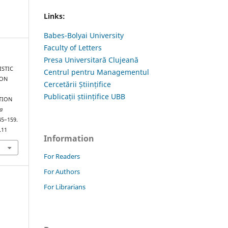
Links:
Babes-Bolyai University
Faculty of Letters
Presa Universitară Clujeană
ISTIC
Centrul pentru Managementul
ION
Cercetării Științifice
Publicații științifice UBB
TION
a
145–159.
.11
Information
For Readers
For Authors
For Librarians