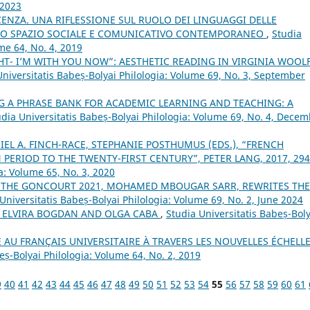
 2023
ENZA. UNA RIFLESSIONE SUL RUOLO DEI LINGUAGGI DELLE
LLO SPAZIO SOCIALE E COMUNICATIVO CONTEMPORANEO
,
Studia
me 64, No. 4, 2019
GHT- I’M WITH YOU NOW”: AESTHETIC READING IN VIRGINIA WOOLF
Universitatis Babeș-Bolyai Philologia: Volume 69, No. 3, September
G A PHRASE BANK FOR ACADEMIC LEARNING AND TEACHING: A
udia Universitatis Babeș-Bolyai Philologia: Volume 69, No. 4, Dece
EL A. FINCH-RACE, STEPHANIE POSTHUMUS (EDS.), “FRENCH
PERIOD TO THE TWENTY-FIRST CENTURY”, PETER LANG, 2017, 294
a: Volume 65, No. 3, 2020
 THE GONCOURT 2021, MOHAMED MBOUGAR SARR, REWRITES THE
Universitatis Babeș-Bolyai Philologia: Volume 69, No. 2, June 2024
: ELVIRA BOGDAN AND OLGA CABA
,
Studia Universitatis Babeș-Boly
É AU FRANÇAIS UNIVERSITAIRE À TRAVERS LES NOUVELLES ÉCHELL
eș-Bolyai Philologia: Volume 64, No. 2, 2019
9
40
41
42
43
44
45
46
47
48
49
50
51
52
53
54
55
56
57
58
59
60
61