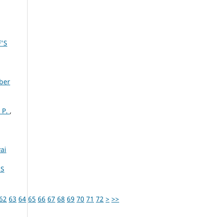
'S
mber
 P.
,
ai
ES
62
63
64
65
66
67
68
69
70
71
72
>
>>