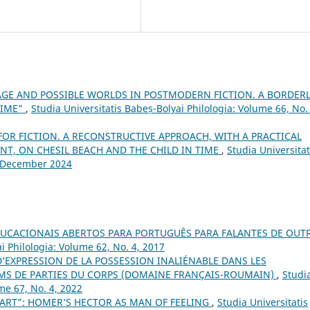
GE AND POSSIBLE WORLDS IN POSTMODERN FICTION. A BORDER
TIME”
,
Studia Universitatis Babeș-Bolyai Philologia: Volume 66, No. 
FOR FICTION. A RECONSTRUCTIVE APPROACH, WITH A PRACTICAL
T, ON CHESIL BEACH AND THE CHILD IN TIME
,
Studia Universitat
, December 2024
UCACIONAIS ABERTOS PARA PORTUGUÊS PARA FALANTES DE OUT
i Philologia: Volume 62, No. 4, 2017
’EXPRESSION DE LA POSSESSION INALIÉNABLE DANS LES
MS DE PARTIES DU CORPS (DOMAINE FRANÇAIS-ROUMAIN)
,
Studi
me 67, No. 4, 2022
PART”: HOMER’S HECTOR AS MAN OF FEELING
,
Studia Universitatis