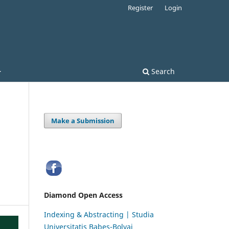
Register
Login
Search
Make a Submission
Diamond Open Access
Indexing & Abstracting | Studia
Universitatis Babeș-Bolyai