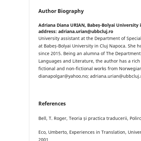
Author Biography
Adriana Diana URIAN,
Babeș-Bolyai University 
address: adriana.urian@ubbcluj.ro
University assistant at the Department of Speci
at Babeș-Bolyai University in Cluj Napoca. She h
since 2015. Being an alumna of The Department
Languages and Literature, the author has a rich a
fictional and non-fictional works from Norwegia
dianapolgar@yahoo.no; adriana.urian@ubbcluj.
References
Bell, T. Roger, Teoria și practica traducerii, Poli
Eco, Umberto, Experiences in Translation, Univer
2001