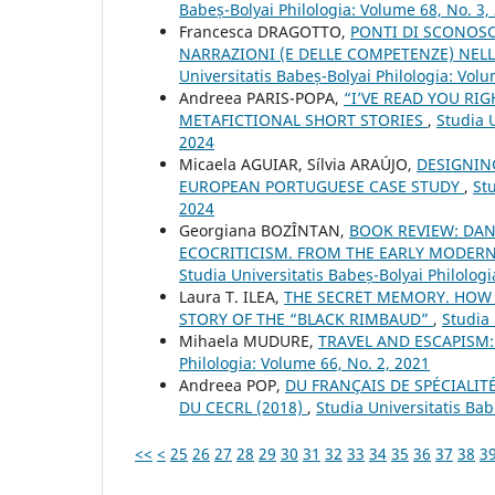
Babeș-Bolyai Philologia: Volume 68, No. 3,
Francesca DRAGOTTO,
PONTI DI SCONOSC
NARRAZIONI (E DELLE COMPETENZE) NE
Universitatis Babeș-Bolyai Philologia: Volu
Andreea PARIS-POPA,
“I’VE READ YOU RI
METAFICTIONAL SHORT STORIES
,
Studia 
2024
Micaela AGUIAR, Sílvia ARAÚJO,
DESIGNIN
EUROPEAN PORTUGUESE CASE STUDY
,
St
2024
Georgiana BOZÎNTAN,
BOOK REVIEW: DANI
ECOCRITICISM. FROM THE EARLY MODERN 
Studia Universitatis Babeș-Bolyai Philologi
Laura T. ILEA,
THE SECRET MEMORY. HOW
STORY OF THE “BLACK RIMBAUD”
,
Studia 
Mihaela MUDURE,
TRAVEL AND ESCAPISM
Philologia: Volume 66, No. 2, 2021
Andreea POP,
DU FRANÇAIS DE SPÉCIALIT
DU CECRL (2018)
,
Studia Universitatis Bab
<<
<
25
26
27
28
29
30
31
32
33
34
35
36
37
38
3