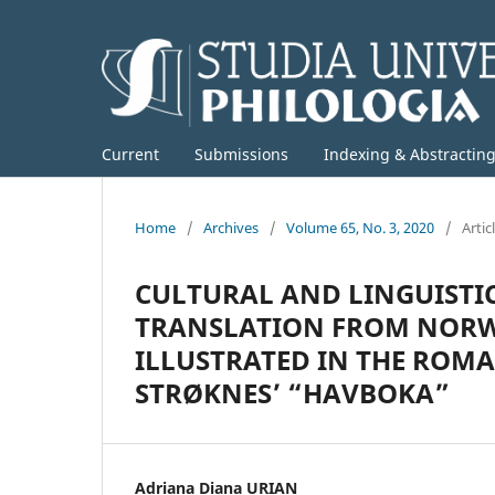
Current
Submissions
Indexing & Abstractin
Home
/
Archives
/
Volume 65, No. 3, 2020
/
Artic
CULTURAL AND LINGUISTIC
TRANSLATION FROM NORW
ILLUSTRATED IN THE ROM
STRØKNES’ “HAVBOKA”
Adriana Diana URIAN