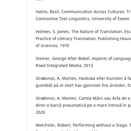
Hatim, Basil, Communication Across Cultures. T
Contrastive Text Linguistics, University of Exeter
Holmes, S. James, The Nature of Translation. Es
Practice of Literary Translation, Publishing Hou
of Sciences, 1970
Steiner, George After Babel. Aspects of Langua
Road Integrated Media, 2013
Strøksnes, A. Morten, Havboka eller Kunsten å f
gumibåt på et stort hav gjennom fire årstider, F
Strøksnes, A. Morten, Cartea Mării sau Arta de a
dintr-o barcă pneumatică pe o mare întinsă în p
2020
Welchsler, Robert, Performing without a Stage, T