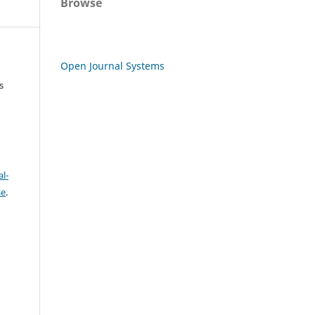
Browse
Open Journal Systems
s
l-
se
.