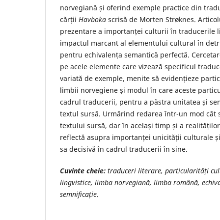
norvegiană și oferind exemple practice din trad
cărții
Havboka
scrisă de Morten Strøknes. Articol
prezentare a importanței culturii în traducerile l
impactul marcant al elementului cultural în detr
pentru echivalența semantică perfectă. Cerceta
pe acele elemente care vizează specificul traduce
variată de exemple, menite să evidențieze particu
limbii norvegiene și modul în care aceste particul
cadrul traducerii, pentru a păstra unitatea și se
textul sursă. Urmărind redarea într-un mod cât s
textului sursă, dar în același timp și a realităților
reflectă asupra importanței unicității culturale
sa decisivă în cadrul traducerii în sine.
Cuvinte cheie:
traduceri literare, particularități cul
lingvistice, limba norvegiană, limba română, echiv
semnificație
.