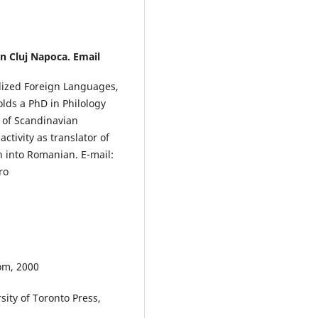
in Cluj Napoca. Email
alized Foreign Languages,
olds a PhD in Philology
 of Scandinavian
ctivity as translator of
n into Romanian. E-mail:
ro
rom, 2000
sity of Toronto Press,