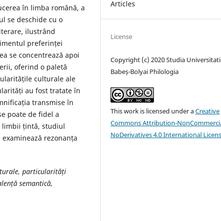
Articles
ucerea în limba română, a
ul se deschide cu o
iterare, ilustrând
License
imentul preferinței
rea se concentrează apoi
Copyright (c) 2020 Studia Universitati
rii, oferind o paletă
Babeș-Bolyai Philologia
laritățile culturale ale
arități au fost tratate în
mnificația transmise în
This work is licensed under a
Creative
e poate de fidel a
Commons Attribution-NonCommercia
 limbii țintă, studiul
NoDerivatives 4.0 International Licen
 și examinează rezonanța
turale, particularități
alență semantică,