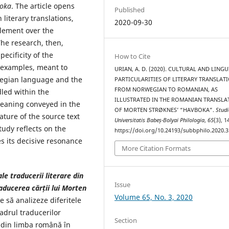
oka
. The article opens
Published
 literary translations,
2020-09-30
 element over the
The research, then,
ecificity of the
How to Cite
f examples, meant to
URIAN, A. D. (2020). CULTURAL AND LINGU
rwegian language and the
PARTICULARITIES OF LITERARY TRANSLAT
FROM NORWEGIAN TO ROMANIAN, AS
led within the
ILLUSTRATED IN THE ROMANIAN TRANSLA
 meaning conveyed in the
OF MORTEN STRØKNES’ “HAVBOKA”.
Studi
ature of the source text
Universitatis Babeș-Bolyai Philologia
,
65
(3), 
tudy reflects on the
https://doi.org/10.24193/subbphilo.2020.3
s its decisive resonance
More Citation Formats
ale traducerii literare din
Issue
aducerea cărții lui Morten
Volume 65, No. 3, 2020
e să analizeze diferitele
cadrul traducerilor
Section
ă din limba română în