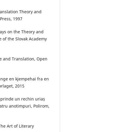
ranslation Theory and
 Press, 1997
says on the Theory and
se of the Slovak Academy
ge and Translation, Open
ange en kjempehai fra en
orlaget, 2015
 prinde un rechin uriaș
atru anotimpuri, Polirom,
he Art of Literary