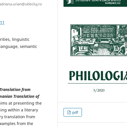
 adriana.urian@ubbcluj.ro
.11
rities, linguistic
 language, semantic
 Translation from
manian Translation of
aims at presenting the
sing within a literary
pdf
ary translation from
examples from the