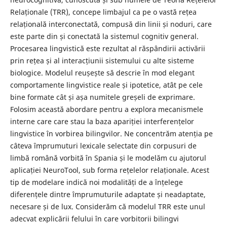
Relaționale (TRR), concepe limbajul ca pe o vastă rețea
relațională interconectată, compusă din linii și noduri, care
este parte din și conectată la sistemul cognitiv general.
Procesarea lingvistică este rezultat al răspândirii activării
prin rețea și al interacțiunii sistemului cu alte sisteme
biologice. Modelul reușește să descrie în mod elegant
comportamente lingvistice reale și ipotetice, atât pe cele
bine formate cât și așa numitele greșeli de exprimare.
Folosim această abordare pentru a explora mecanismele
interne care care stau la baza apariției interferențelor
lingvistice în vorbirea bilingvilor. Ne concentrăm atenția pe
câteva împrumuturi lexicale selectate din corpusuri de
limbă română vorbită în Spania și le modelăm cu ajutorul
aplicației NeuroTool, sub forma rețelelor relaționale. Acest
tip de modelare indică noi modalități de a înțelege
diferențele dintre împrumuturile adaptate și neadaptate,
necesare și de lux. Considerăm că modelul TRR este unul
adecvat explicării felului în care vorbitorii bilingvi