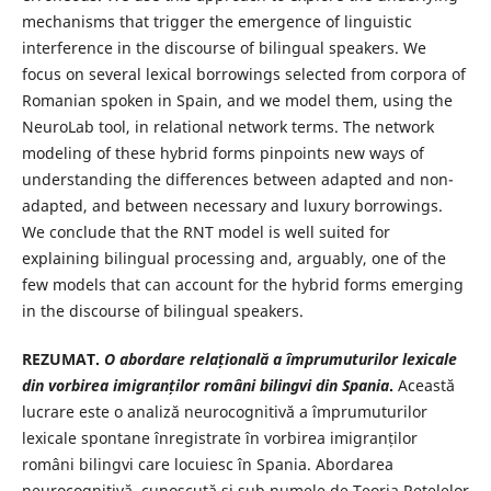
mechanisms that trigger the emergence of linguistic
interference in the discourse of bilingual speakers. We
focus on several lexical borrowings selected from corpora of
Romanian spoken in Spain, and we model them, using the
NeuroLab tool, in relational network terms. The network
modeling of these hybrid forms pinpoints new ways of
understanding the differences between adapted and non-
adapted, and between necessary and luxury borrowings.
We conclude that the RNT model is well suited for
explaining bilingual processing and, arguably, one of the
few models that can account for the hybrid forms emerging
in the discourse of bilingual speakers.
REZUMAT.
O abordare rela
țională
a împrumuturilor lexicale
din vorbirea imigranților români bilingvi din Spania
.
Această
lucrare este o analiză neurocognitivă a împrumuturilor
lexicale spontane înregistrate în vorbirea imigranților
români bilingvi care locuiesc în Spania. Abordarea
neurocognitivă, cunoscută și sub numele de Teoria Rețelelor