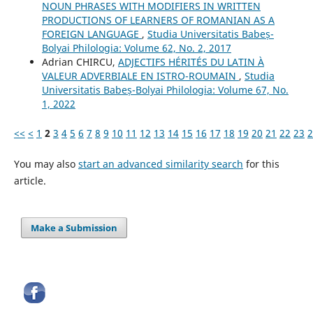
NOUN PHRASES WITH MODIFIERS IN WRITTEN
PRODUCTIONS OF LEARNERS OF ROMANIAN AS A
FOREIGN LANGUAGE
,
Studia Universitatis Babeș-
Bolyai Philologia: Volume 62, No. 2, 2017
Adrian CHIRCU,
ADJECTIFS HÉRITÉS DU LATIN À
VALEUR ADVERBIALE EN ISTRO-ROUMAIN
,
Studia
Universitatis Babeș-Bolyai Philologia: Volume 67, No.
1, 2022
<<
<
1
2
3
4
5
6
7
8
9
10
11
12
13
14
15
16
17
18
19
20
21
22
23
2
You may also
start an advanced similarity search
for this
article.
Make a Submission