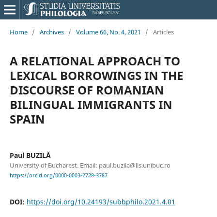
Home
/
Archives
/
Volume 66, No. 4, 2021
/
Articles
A RELATIONAL APPROACH TO
LEXICAL BORROWINGS IN THE
DISCOURSE OF ROMANIAN
BILINGUAL IMMIGRANTS IN
SPAIN
Paul BUZILĂ
University of Bucharest. Email: paul.buzila@lls.unibuc.ro
https://orcid.org/0000-0003-2728-3787
DOI:
https://doi.org/10.24193/subbphilo.2021.4.01