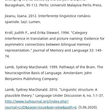
Buragohain, 95-112. Perlis: Universiti Malaysia Perlis Press.
Jieanu, Ioana. 2012. Interferențe lingvistice româno-
spaniole. Iași: Lumen.
Kroll, Judith F., and Erika Stewart. 1994. “Category
interference in translation and picture naming: Evidence for
asymmetric connections between bilingual memory
representation.” Journal of Memory and Language 33: 149-
74.
Lamb, Sydney MacDonald. 1999. Pathways of the Brain. The
Neurocognitive Basis of Language. Amsterdam: John
Benjamins Publishing Company.
Lamb, Sydney MacDonald. 2016. “Linguistic structure: A
plausible theory.” Language Under Discussion 4, no. 1:1-37.
http://www.ludjournal.org/index.php?
journal=LUD&page=issue&op=view&path=6
. (5.06.2020).