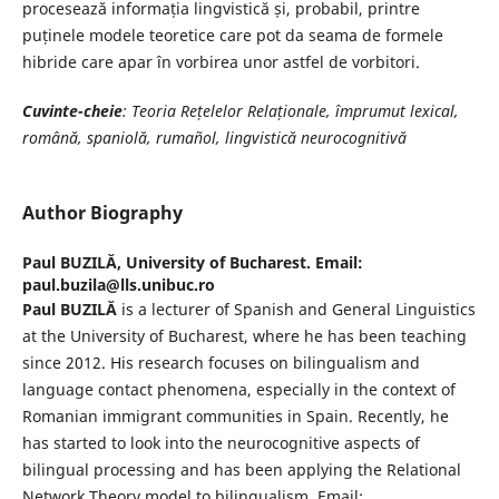
procesează informația lingvistică și, probabil, printre
puținele modele teoretice care pot da seama de formele
hibride care apar în vorbirea unor astfel de vorbitori.
Cuvinte-cheie
: Teoria Rețelelor Relaționale, împrumut lexical,
română, spaniolă, rumañol, lingvistică neurocognitivă
Author Biography
Paul BUZILĂ,
University of Bucharest. Email:
paul.buzila@lls.unibuc.ro
Paul BUZILĂ
is a lecturer of Spanish and General Linguistics
at the University of Bucharest, where he has been teaching
since 2012. His research focuses on bilingualism and
language contact phenomena, especially in the context of
Romanian immigrant communities in Spain. Recently, he
has started to look into the neurocognitive aspects of
bilingual processing and has been applying the Relational
Network Theory model to bilingualism. Email: