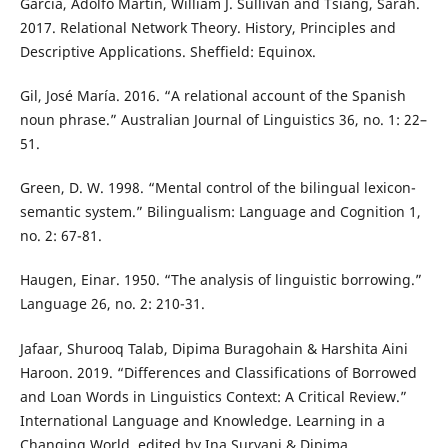
García, Adolfo Martín, William J. Sullivan and Tsiang, Sarah.
2017. Relational Network Theory. History, Principles and
Descriptive Applications. Sheffield: Equinox.
Gil, José María. 2016. “A relational account of the Spanish
noun phrase.” Australian Journal of Linguistics 36, no. 1: 22–
51.
Green, D. W. 1998. “Mental control of the bilingual lexicon-
semantic system.” Bilingualism: Language and Cognition 1,
no. 2: 67-81.
Haugen, Einar. 1950. “The analysis of linguistic borrowing.”
Language 26, no. 2: 210-31.
Jafaar, Shurooq Talab, Dipima Buragohain & Harshita Aini
Haroon. 2019. “Differences and Classifications of Borrowed
and Loan Words in Linguistics Context: A Critical Review.”
International Language and Knowledge. Learning in a
Changing World, edited by Ina Suryani & Dipima