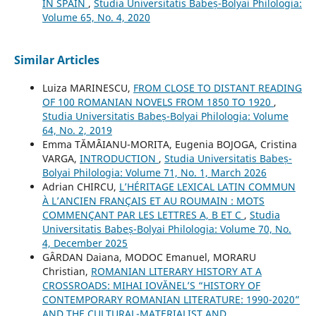
IN SPAIN
,
Studia Universitatis Babeș-Bolyai Philologia:
Volume 65, No. 4, 2020
Similar Articles
Luiza MARINESCU,
FROM CLOSE TO DISTANT READING
OF 100 ROMANIAN NOVELS FROM 1850 TO 1920
,
Studia Universitatis Babeș-Bolyai Philologia: Volume
64, No. 2, 2019
Emma TĂMÂIANU-MORITA, Eugenia BOJOGA, Cristina
VARGA,
INTRODUCTION
,
Studia Universitatis Babeș-
Bolyai Philologia: Volume 71, No. 1, March 2026
Adrian CHIRCU,
L’HÉRITAGE LEXICAL LATIN COMMUN
À L’ANCIEN FRANÇAIS ET AU ROUMAIN : MOTS
COMMENÇANT PAR LES LETTRES A, B ET C
,
Studia
Universitatis Babeș-Bolyai Philologia: Volume 70, No.
4, December 2025
GÂRDAN Daiana, MODOC Emanuel, MORARU
Christian,
ROMANIAN LITERARY HISTORY AT A
CROSSROADS: MIHAI IOVĂNEL’S “HISTORY OF
CONTEMPORARY ROMANIAN LITERATURE: 1990-2020”
AND THE CULTURAL-MATERIALIST AND