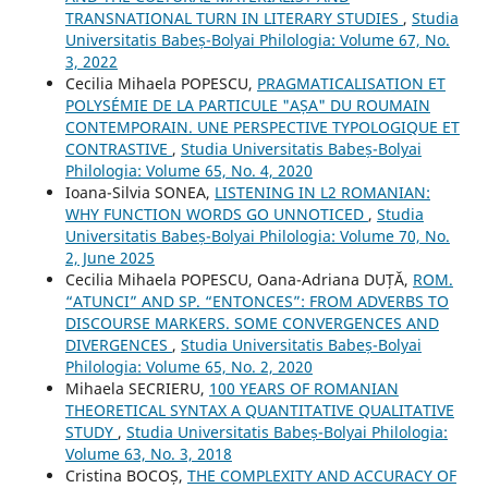
TRANSNATIONAL TURN IN LITERARY STUDIES
,
Studia
Universitatis Babeș-Bolyai Philologia: Volume 67, No.
3, 2022
Cecilia Mihaela POPESCU,
PRAGMATICALISATION ET
POLYSÉMIE DE LA PARTICULE "AȘA" DU ROUMAIN
CONTEMPORAIN. UNE PERSPECTIVE TYPOLOGIQUE ET
CONTRASTIVE
,
Studia Universitatis Babeș-Bolyai
Philologia: Volume 65, No. 4, 2020
Ioana-Silvia SONEA,
LISTENING IN L2 ROMANIAN:
WHY FUNCTION WORDS GO UNNOTICED
,
Studia
Universitatis Babeș-Bolyai Philologia: Volume 70, No.
2, June 2025
Cecilia Mihaela POPESCU, Oana-Adriana DUȚĂ,
ROM.
“ATUNCI” AND SP. “ENTONCES”: FROM ADVERBS TO
DISCOURSE MARKERS. SOME CONVERGENCES AND
DIVERGENCES
,
Studia Universitatis Babeș-Bolyai
Philologia: Volume 65, No. 2, 2020
Mihaela SECRIERU,
100 YEARS OF ROMANIAN
THEORETICAL SYNTAX A QUANTITATIVE QUALITATIVE
STUDY
,
Studia Universitatis Babeș-Bolyai Philologia:
Volume 63, No. 3, 2018
Cristina BOCOȘ,
THE COMPLEXITY AND ACCURACY OF