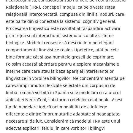
Relaționale (TRR), concepe limbajul ca pe o vastă rețea
relațională interconectată, compusă din linii și noduri, care
este parte din și conectată la sistemul cognitiv general.
Procesarea lingvistică este rezultat al răspândirii activării
prin rețea și al interacțiunii sistemului cu alte sisteme
biologice. Modelul reușește să descrie în mod elegant
comportamente lingvistice reale și ipotetice, atât pe cele
bine formate cât și așa numitele greșeli de exprimare.
Folosim această abordare pentru a explora mecanismele
interne care care stau la baza apariției interferențelor
lingvistice în vorbirea bilingvilor. Ne concentrăm atenția pe
câteva împrumuturi lexicale selectate din corpusuri de
limbă română vorbită în Spania și le modelăm cu ajutorul
aplicației NeuroTool, sub forma rețelelor relaționale. Acest
tip de modelare indică noi modalități de a înțelege
diferențele dintre împrumuturile adaptate și neadaptate,
necesare și de lux. Considerăm că modelul TRR este unul
adecvat explicării felului în care vorbitorii bilingvi