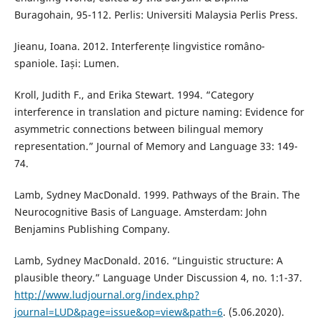
Buragohain, 95-112. Perlis: Universiti Malaysia Perlis Press.
Jieanu, Ioana. 2012. Interferențe lingvistice româno-
spaniole. Iași: Lumen.
Kroll, Judith F., and Erika Stewart. 1994. “Category
interference in translation and picture naming: Evidence for
asymmetric connections between bilingual memory
representation.” Journal of Memory and Language 33: 149-
74.
Lamb, Sydney MacDonald. 1999. Pathways of the Brain. The
Neurocognitive Basis of Language. Amsterdam: John
Benjamins Publishing Company.
Lamb, Sydney MacDonald. 2016. “Linguistic structure: A
plausible theory.” Language Under Discussion 4, no. 1:1-37.
http://www.ludjournal.org/index.php?
journal=LUD&page=issue&op=view&path=6
. (5.06.2020).