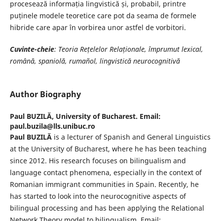
procesează informația lingvistică și, probabil, printre
puținele modele teoretice care pot da seama de formele
hibride care apar în vorbirea unor astfel de vorbitori.
Cuvinte-cheie
: Teoria Rețelelor Relaționale, împrumut lexical,
română, spaniolă, rumañol, lingvistică neurocognitivă
Author Biography
Paul BUZILĂ,
University of Bucharest. Email:
paul.buzila@lls.unibuc.ro
Paul BUZILĂ
is a lecturer of Spanish and General Linguistics
at the University of Bucharest, where he has been teaching
since 2012. His research focuses on bilingualism and
language contact phenomena, especially in the context of
Romanian immigrant communities in Spain. Recently, he
has started to look into the neurocognitive aspects of
bilingual processing and has been applying the Relational
Network Theory model to bilingualism. Email: