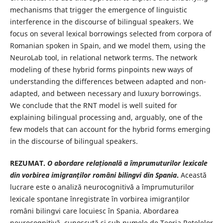
mechanisms that trigger the emergence of linguistic
interference in the discourse of bilingual speakers. We
focus on several lexical borrowings selected from corpora of
Romanian spoken in Spain, and we model them, using the
NeuroLab tool, in relational network terms. The network
modeling of these hybrid forms pinpoints new ways of
understanding the differences between adapted and non-
adapted, and between necessary and luxury borrowings.
We conclude that the RNT model is well suited for
explaining bilingual processing and, arguably, one of the
few models that can account for the hybrid forms emerging
in the discourse of bilingual speakers.
REZUMAT.
O abordare rela
țională
a împrumuturilor lexicale
din vorbirea imigranților români bilingvi din Spania
.
Această
lucrare este o analiză neurocognitivă a împrumuturilor
lexicale spontane înregistrate în vorbirea imigranților
români bilingvi care locuiesc în Spania. Abordarea
neurocognitivă, cunoscută și sub numele de Teoria Rețelelor