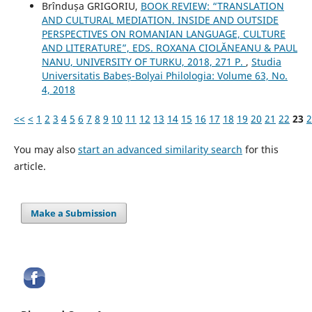
Brîndușa GRIGORIU,
BOOK REVIEW: “TRANSLATION
AND CULTURAL MEDIATION. INSIDE AND OUTSIDE
PERSPECTIVES ON ROMANIAN LANGUAGE, CULTURE
AND LITERATURE”, EDS. ROXANA CIOLĂNEANU & PAUL
NANU, UNIVERSITY OF TURKU, 2018, 271 P.
,
Studia
Universitatis Babeș-Bolyai Philologia: Volume 63, No.
4, 2018
<<
<
1
2
3
4
5
6
7
8
9
10
11
12
13
14
15
16
17
18
19
20
21
22
23
2
You may also
start an advanced similarity search
for this
article.
Make a Submission