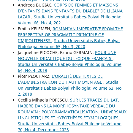
Andreea BUGIAC,
CORPS DE FEMMES ET MAISONS
D’ENFANTS DANS "ENFANTS DU DIABLE" DE LILIANA
LAZAR
,
Studia Universitatis Babeș-Bolyai Philologia:
Volume 66, No. 4, 2021
Emilia KELEMEN,
ROMANIAN IMPERATIVE FROM THE
PERSPECTIVE OF PRAGMATIC PRINCIPLE OF
(IM)POLITENESS
,
Studia Universitatis Babeș-Bolyai
Philologia: Volume 65, No. 3, 2020
Jacqueline PICOCHE, Bruno GERMAIN,
POUR UNE
NOUVELLE DIDACTIQUE DU LEXIQUE FRANÇAIS
,
Studia Universitatis Babeș-Bolyai Philologia: Volume
64, No. 4, 2019
Piotr PŁOCHARZ,
L’ORALITÉ DES TEXTES DE
L’ADMINISTRATION DU HAUT MOYEN ÂGE
,
Studia
Universitatis Babeș-Bolyai Philologia: Volume 63, No.
2, 2018
Cecilia Mihaela POPESCU,
SUR LES TRACES DU LAT.
HABERE DANS LA MORPHOSYNTAXE VERBALE DU
ROUMAIN : POLYGRAMMATICALISATION, UNIVERSAUX
LINGUISTIQUES ET HYPOTHÈSES ÉTYMOLOGIQUES
,
Studia Universitatis Babeș-Bolyai Philologia: Volume
70, No. 4, December 2025