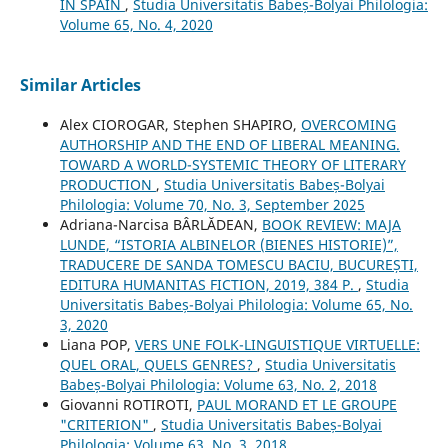
IN SPAIN
,
Studia Universitatis Babeș-Bolyai Philologia:
Volume 65, No. 4, 2020
Similar Articles
Alex CIOROGAR, Stephen SHAPIRO,
OVERCOMING
AUTHORSHIP AND THE END OF LIBERAL MEANING.
TOWARD A WORLD-SYSTEMIC THEORY OF LITERARY
PRODUCTION
,
Studia Universitatis Babeș-Bolyai
Philologia: Volume 70, No. 3, September 2025
Adriana-Narcisa BÂRLĂDEAN,
BOOK REVIEW: MAJA
LUNDE, “ISTORIA ALBINELOR (BIENES HISTORIE)”,
TRADUCERE DE SANDA TOMESCU BACIU, BUCUREȘTI,
EDITURA HUMANITAS FICTION, 2019, 384 P.
,
Studia
Universitatis Babeș-Bolyai Philologia: Volume 65, No.
3, 2020
Liana POP,
VERS UNE FOLK-LINGUISTIQUE VIRTUELLE:
QUEL ORAL, QUELS GENRES?
,
Studia Universitatis
Babeș-Bolyai Philologia: Volume 63, No. 2, 2018
Giovanni ROTIROTI,
PAUL MORAND ET LE GROUPE
"CRITERION"
,
Studia Universitatis Babeș-Bolyai
Philologia: Volume 63, No. 3, 2018