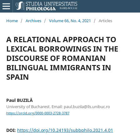
Home
/
Archives
/
Volume 66, No. 4, 2021
/
Articles
A RELATIONAL APPROACH TO
LEXICAL BORROWINGS IN THE
DISCOURSE OF ROMANIAN
BILINGUAL IMMIGRANTS IN
SPAIN
Paul BUZILĂ
University of Bucharest. Email: paul.buzila@lls.unibuc.ro
https://orcid.org/0000-0003-2728-3787
DOI:
https://doi.org/10.24193/subbphilo.2021.4.01