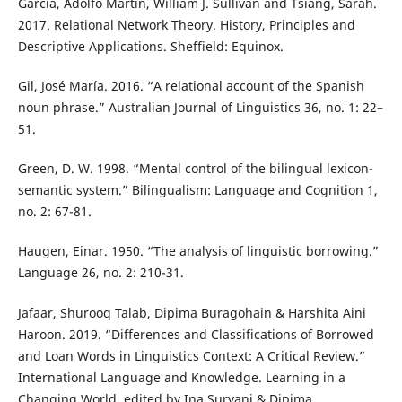
García, Adolfo Martín, William J. Sullivan and Tsiang, Sarah.
2017. Relational Network Theory. History, Principles and
Descriptive Applications. Sheffield: Equinox.
Gil, José María. 2016. “A relational account of the Spanish
noun phrase.” Australian Journal of Linguistics 36, no. 1: 22–
51.
Green, D. W. 1998. “Mental control of the bilingual lexicon-
semantic system.” Bilingualism: Language and Cognition 1,
no. 2: 67-81.
Haugen, Einar. 1950. “The analysis of linguistic borrowing.”
Language 26, no. 2: 210-31.
Jafaar, Shurooq Talab, Dipima Buragohain & Harshita Aini
Haroon. 2019. “Differences and Classifications of Borrowed
and Loan Words in Linguistics Context: A Critical Review.”
International Language and Knowledge. Learning in a
Changing World, edited by Ina Suryani & Dipima