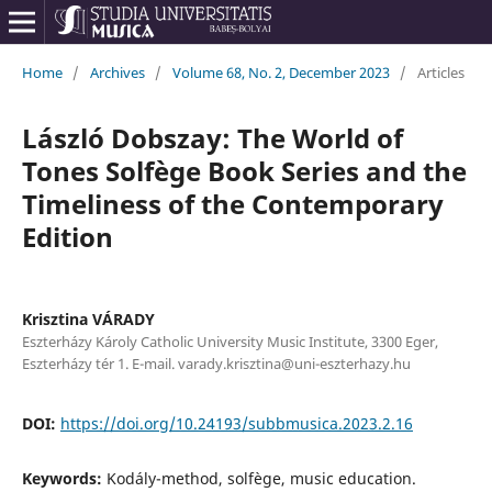
Home
/
Archives
/
Volume 68, No. 2, December 2023
/
Articles
László Dobszay: The World of
Tones Solfège Book Series and the
Timeliness of the Contemporary
Edition
Krisztina VÁRADY
Eszterházy Károly Catholic University Music Institute, 3300 Eger,
Eszterházy tér 1. E-mail. varady.krisztina@uni-eszterhazy.hu
DOI:
https://doi.org/10.24193/subbmusica.2023.2.16
Keywords:
Kodály-method, solfège, music education.