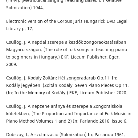
(1944). (Methodical Singing Teaching Based on Relative
Solmization) 1944.
Electronic version of the Corpus Juris Hungarici: DVD Legal
Library p. 17.
Csüllög, J. A népdal szerepe a kezdők zongoraoktatásában
Magyarországon. (The role of folk songs in teaching piano
to beginners in Hungary.) EKF, Líceum Publisher, Eger,
2009.
Csüllög, J. Kodály Zoltán: Hét zongoradarab Op.11. In:
Kodály jegyében. (Zoltán Kodály: Seven Piano Pieces Op.11.
(In: In the Memory of Kodály.) EKE, Líceum Publisher 2020.
Csüllög, J. A népzene aránya és szerepe a Zongoraiskola
kötetekben. (The Proportion and Importance of Folk Music in
Piano Method Volumes 1 and 2) In: Parlando 2016. issue 6.
Dobszay, L. A szolmizáció (Solmization) In: Parlando 1961.