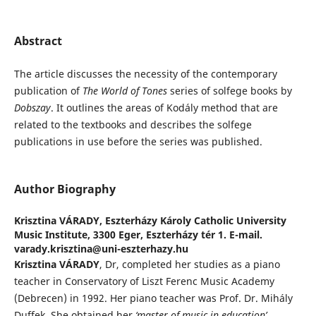
Abstract
The article discusses the necessity of the contemporary
publication of
The World of
Tones
series of solfege books by
Dobszay
. It outlines the areas of Kodály method that are
related to the textbooks and describes the solfege
publications in use before the series was published.
Author Biography
Krisztina VÁRADY,
Eszterházy Károly Catholic University
Music Institute, 3300 Eger, Eszterházy tér 1. E-mail.
varady.krisztina@uni-eszterhazy.hu
Krisztina VÁRADY
, Dr, completed her studies as a piano
teacher in Conservatory of Liszt Ferenc Music Academy
(Debrecen) in 1992. Her piano teacher was Prof. Dr. Mihály
Duffek. She obtained her
‘master of music in education’