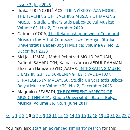
Issue 2, July 2025
Ildikó FERENCZINÉ ÁCS,
THE NYÍREGYHÁZA MODEL:
THE TEACHING OF TEACHING MUSIC / OF MAKING
MUSIC
,
Studia Universitatis Babes-Bolyai Musica:
Volume 65, No. 2, December 2020
Gabriela COCA,
The Relationship between Color and
Music in the Art of Composer Ede Terényi
,
Studia
Universitatis Babes-Bolyai Musica: Volume 68, No. 2,
December 2023
Md Jais ISMAIL, Mohd Rohaizad MOHD RADUAN,
Rafidah SAHARUDIN, Kamarolzaman ABDUL RAHMAN,
Sharifah Hanizah SYED JAAFAR,
INTEGRATING MUSIC
ITEMS IN GIFTED SCREENING TEST: VALIDATION
STRATEGIES IN MALAYSIA
,
Studia Universitatis Babes-
Bolyai Musica: Volume 70, No. 2, December 2025
Magdolna SZABADI,
THE DIFFERENT ASPECTS OF
MUSIC THERAPY
,
Studia Universitatis Babes-Bolyai
Musica: Volume 56, No. 1, June 2011
<<
<
1
2
3
4
5
6
7
8
9
10
11
12
13
14
15
16
17
18
19
20
21
22
23
2
You may also
start an advanced similarity search
for this