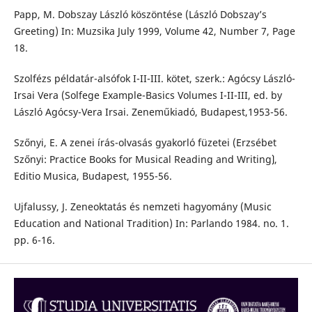
Papp, M. Dobszay László köszöntése (László Dobszay’s
Greeting) In: Muzsika July 1999, Volume 42, Number 7, Page
18.
Szolfézs példatár-alsófok I-II-III. kötet, szerk.: Agócsy László-
Irsai Vera (Solfege Example-Basics Volumes I-II-III, ed. by
László Agócsy-Vera Irsai. Zeneműkiadó, Budapest,1953-56.
Szőnyi, E. A zenei írás-olvasás gyakorló füzetei (Erzsébet
Szőnyi: Practice Books for Musical Reading and Writing⟯,
Editio Musica, Budapest, 1955-56.
Ujfalussy, J. Zeneoktatás és nemzeti hagyomány (Music
Education and National Tradition) In: Parlando 1984. no. 1.
pp. 6-16.