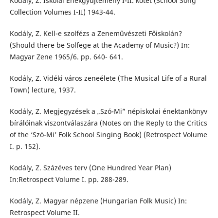
Kodály, Z. Iskolai Énekgyűjtemény I-II. kötet (School Song
Collection Volumes I-II) 1943-44.
Kodály, Z. Kell-e szolfézs a Zeneművészeti Főiskolán?
(Should there be Solfege at the Academy of Music?) In:
Magyar Zene 1965/6. pp. 640- 641.
Kodály, Z. Vidéki város zeneélete (The Musical Life of a Rural
Town) lecture, 1937.
Kodály, Z. Megjegyzések a „Szó-Mi” népiskolai énektankönyv
bírálóinak viszontválaszára (Notes on the Reply to the Critics
of the ‘Szó-Mi’ Folk School Singing Book) (Retrospect Volume
I. p. 152).
Kodály, Z. Százéves terv (One Hundred Year Plan)
In:Retrospect Volume I. pp. 288-289.
Kodály, Z. Magyar népzene (Hungarian Folk Music) In:
Retrospect Volume II.