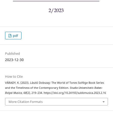
pdf
Published
2023-12-30
How to Cite
VÁRADY, K. (2023). László Dobszay: The World of Tones Solfège Book Series
and the Timeliness of the Contemporary Edition.
Studia Universitatis Babes-
Bolyai Musica
,
68
(2), 219–234. https://doi.org/10.24193/subbmusica.2023.2.16
More Citation Formats