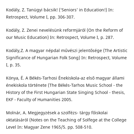
Kodály, Z. Tanügyi bácsik! (‘Seniors’ in Education!) In:
Retrospect, Volume I, pp. 306-307.
Kodály, Z. Zenei nevelésünk reformjáról (On the Reform of
our Music Education) In: Retrospect, Volume I, p. 287.
Kodály,Z. A magyar népdal művészi jelentősége (The Artistic
Significance of Hungarian Folk Song) In: Retrospect, Volume
I, p. 35.
Kónya, É. A Békés-Tarhosi Énekiskola-az első magyar állami
énekiskola története (The Békés-Tarhos Music School - the
History of the First Hungarian State Singing School - thesis,
EKF - Faculty of Humanities 2005.
Molnár, A. Megjegyzések a szolfézs- tárgy főiskolai
oktatásáról (Notes on the Teaching of Solfege at the College
Level In: Magyar Zene 1965/5. pp. 508-510.