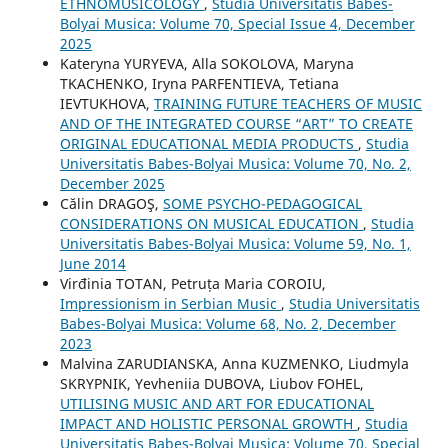
ETHNOMUSICOLOGY
,
Studia Universitatis Babes-
Bolyai Musica: Volume 70, Special Issue 4, December
2025
Kateryna YURYEVA, Alla SOKOLOVA, Maryna
TKACHENKO, Iryna PARFENTIEVA, Tetiana
IEVTUKHOVA,
TRAINING FUTURE TEACHERS OF MUSIC
AND OF THE INTEGRATED COURSE “ART” TO CREATE
ORIGINAL EDUCATIONAL MEDIA PRODUCTS
,
Studia
Universitatis Babes-Bolyai Musica: Volume 70, No. 2,
December 2025
Călin DRAGOŞ,
SOME PSYCHO-PEDAGOGICAL
CONSIDERATIONS ON MUSICAL EDUCATION
,
Studia
Universitatis Babes-Bolyai Musica: Volume 59, No. 1,
June 2014
Virđinia TOTAN, Petruța Maria COROIU,
Impressionism in Serbian Music
,
Studia Universitatis
Babes-Bolyai Musica: Volume 68, No. 2, December
2023
Malvina ZARUDIANSKA, Anna KUZMENKO, Liudmyla
SKRYPNIK, Yevheniia DUBOVA, Liubov FOHEL,
UTILISING MUSIC AND ART FOR EDUCATIONAL
IMPACT AND HOLISTIC PERSONAL GROWTH
,
Studia
Universitatis Babes-Bolyai Musica: Volume 70, Special