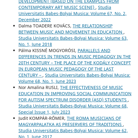
DEVELOPMENT (BASED ON THE EXAMPLES FROM
CONTEMPORARY ART MUSIC SCENE)
,
Studia
Universitatis Babes-Bolyai Musica: Volume 67, No. 2,
December 2022
Dalma TOADERE KOVÁCS,
THE RELATIONSHIP
BETWEEN MUSIC AND MOVEMENT IN EDUCATION
,
Studia Universitatis Babes-Bolyai Musica: Volume 63,
No. 1, June 2018
Pálma KISSNÉ MOGYORÓSI,
PARALLELS AND
DIFFERENCES IN TRENDS IN MUSIC PEDAGOGY IN THE
20TH CENTURY – THE PLACE OF THE KODÁLY CONCEPT
IN EUROPEAN MUSIC PEDAGOGY OF THE LAST
CENTURY –
,
Studia Universitatis Babes-Bolyai Musica:
Volume 68, No. 1, June 2023
Nor Amalina RUSLI,
THE EFFECTIVENESS OF MUSIC
EDUCATION IN IMPROVING SOCIAL COMMUNICATION
FOR AUTISM SPECTRUM DISORDER (ASD) STUDENTS
,
Studia Universitatis Babes-Bolyai Musica: Volume 68,
Special Issue 1, July 2023
Judit KOMPÁR-RŐMER,
THE ROMA MUSICIANS OF
MAGYARPALATKA AS PRESERVERS OF TRADITIONS
,
Studia Universitatis Babes-Bolyai Musica: Volume 62,
No. 1, June 2017