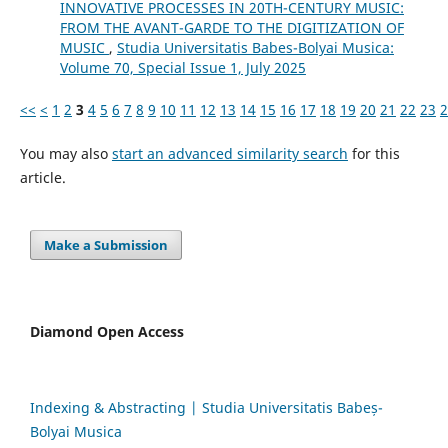
INNOVATIVE PROCESSES IN 20TH-CENTURY MUSIC:
FROM THE AVANT-GARDE TO THE DIGITIZATION OF
MUSIC
,
Studia Universitatis Babes-Bolyai Musica:
Volume 70, Special Issue 1, July 2025
<<
<
1
2
3
4
5
6
7
8
9
10
11
12
13
14
15
16
17
18
19
20
21
22
23
2
You may also
start an advanced similarity search
for this
article.
Make a Submission
Diamond Open Access
Indexing & Abstracting | Studia Universitatis Babeș-
Bolyai Musica