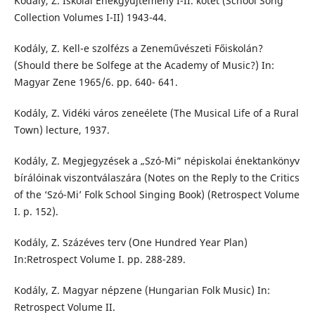
Kodály, Z. Iskolai Énekgyűjtemény I-II. kötet (School Song
Collection Volumes I-II) 1943-44.
Kodály, Z. Kell-e szolfézs a Zeneművészeti Főiskolán?
(Should there be Solfege at the Academy of Music?) In:
Magyar Zene 1965/6. pp. 640- 641.
Kodály, Z. Vidéki város zeneélete (The Musical Life of a Rural
Town) lecture, 1937.
Kodály, Z. Megjegyzések a „Szó-Mi” népiskolai énektankönyv
bírálóinak viszontválaszára (Notes on the Reply to the Critics
of the ‘Szó-Mi’ Folk School Singing Book) (Retrospect Volume
I. p. 152).
Kodály, Z. Százéves terv (One Hundred Year Plan)
In:Retrospect Volume I. pp. 288-289.
Kodály, Z. Magyar népzene (Hungarian Folk Music) In:
Retrospect Volume II.