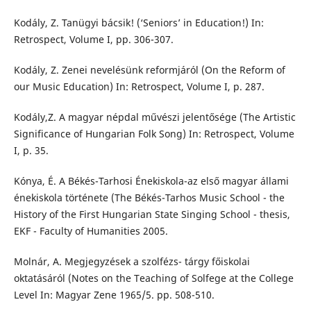
Kodály, Z. Tanügyi bácsik! (‘Seniors’ in Education!) In:
Retrospect, Volume I, pp. 306-307.
Kodály, Z. Zenei nevelésünk reformjáról (On the Reform of
our Music Education) In: Retrospect, Volume I, p. 287.
Kodály,Z. A magyar népdal művészi jelentősége (The Artistic
Significance of Hungarian Folk Song) In: Retrospect, Volume
I, p. 35.
Kónya, É. A Békés-Tarhosi Énekiskola-az első magyar állami
énekiskola története (The Békés-Tarhos Music School - the
History of the First Hungarian State Singing School - thesis,
EKF - Faculty of Humanities 2005.
Molnár, A. Megjegyzések a szolfézs- tárgy főiskolai
oktatásáról (Notes on the Teaching of Solfege at the College
Level In: Magyar Zene 1965/5. pp. 508-510.