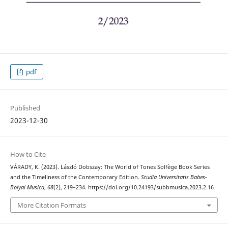
pdf
Published
2023-12-30
How to Cite
VÁRADY, K. (2023). László Dobszay: The World of Tones Solfège Book Series
and the Timeliness of the Contemporary Edition.
Studia Universitatis Babes-
Bolyai Musica
,
68
(2), 219–234. https://doi.org/10.24193/subbmusica.2023.2.16
More Citation Formats