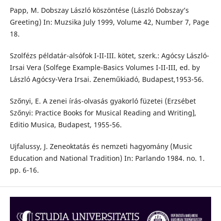
Papp, M. Dobszay László köszöntése (László Dobszay’s
Greeting) In: Muzsika July 1999, Volume 42, Number 7, Page
18.
Szolfézs példatár-alsófok I-II-III. kötet, szerk.: Agócsy László-
Irsai Vera (Solfege Example-Basics Volumes I-II-III, ed. by
László Agócsy-Vera Irsai. Zeneműkiadó, Budapest,1953-56.
Szőnyi, E. A zenei írás-olvasás gyakorló füzetei (Erzsébet
Szőnyi: Practice Books for Musical Reading and Writing⟯,
Editio Musica, Budapest, 1955-56.
Ujfalussy, J. Zeneoktatás és nemzeti hagyomány (Music
Education and National Tradition) In: Parlando 1984. no. 1.
pp. 6-16.