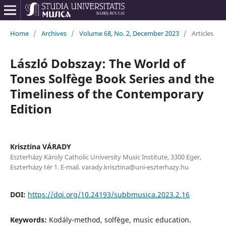
Home
/
Archives
/
Volume 68, No. 2, December 2023
/
Articles
László Dobszay: The World of
Tones Solfège Book Series and the
Timeliness of the Contemporary
Edition
Krisztina VÁRADY
Eszterházy Károly Catholic University Music Institute, 3300 Eger,
Eszterházy tér 1. E-mail. varady.krisztina@uni-eszterhazy.hu
DOI:
https://doi.org/10.24193/subbmusica.2023.2.16
Keywords:
Kodály-method, solfège, music education.