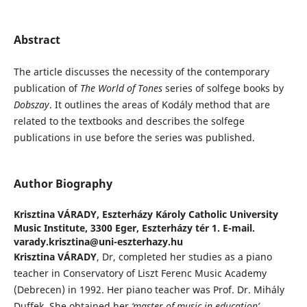
Abstract
The article discusses the necessity of the contemporary
publication of
The World of
Tones
series of solfege books by
Dobszay
. It outlines the areas of Kodály method that are
related to the textbooks and describes the solfege
publications in use before the series was published.
Author Biography
Krisztina VÁRADY,
Eszterházy Károly Catholic University
Music Institute, 3300 Eger, Eszterházy tér 1. E-mail.
varady.krisztina@uni-eszterhazy.hu
Krisztina VÁRADY
, Dr, completed her studies as a piano
teacher in Conservatory of Liszt Ferenc Music Academy
(Debrecen) in 1992. Her piano teacher was Prof. Dr. Mihály
Duffek. She obtained her
‘master of music in education’