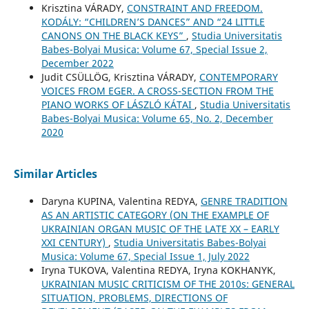
Krisztina VÁRADY,
CONSTRAINT AND FREEDOM.
KODÁLY: “CHILDREN’S DANCES” AND “24 LITTLE
CANONS ON THE BLACK KEYS”
,
Studia Universitatis
Babes-Bolyai Musica: Volume 67, Special Issue 2,
December 2022
Judit CSÜLLÖG, Krisztina VÁRADY,
CONTEMPORARY
VOICES FROM EGER. A CROSS-SECTION FROM THE
PIANO WORKS OF LÁSZLÓ KÁTAI
,
Studia Universitatis
Babes-Bolyai Musica: Volume 65, No. 2, December
2020
Similar Articles
Daryna KUPINA, Valentina REDYA,
GENRE TRADITION
AS AN ARTISTIC CATEGORY (ON THE EXAMPLE OF
UKRAINIAN ORGAN MUSIC OF THE LATE XX – EARLY
XXI CENTURY)
,
Studia Universitatis Babes-Bolyai
Musica: Volume 67, Special Issue 1, July 2022
Iryna TUKOVA, Valentina REDYA, Iryna KOKHANYK,
UKRAINIAN MUSIC CRITICISM OF THE 2010s: GENERAL
SITUATION, PROBLEMS, DIRECTIONS OF