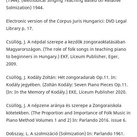
(1944). (Methodical Singing Teaching Based on Relative
Solmization) 1944.
Electronic version of the Corpus Juris Hungarici: DVD Legal
Library p. 17.
Csüllög, J. A népdal szerepe a kezdők zongoraoktatásában
Magyarországon. (The role of folk songs in teaching piano
to beginners in Hungary.) EKF, Líceum Publisher, Eger,
2009.
Csüllög, J. Kodály Zoltán: Hét zongoradarab Op.11. In:
Kodály jegyében. (Zoltán Kodály: Seven Piano Pieces Op.11.
(In: In the Memory of Kodály.) EKE, Líceum Publisher 2020.
Csüllög, J. A népzene aránya és szerepe a Zongoraiskola
kötetekben. (The Proportion and Importance of Folk Music in
Piano Method Volumes 1 and 2) In: Parlando 2016. issue 6.
Dobszay, L. A szolmizáció (Solmization) In: Parlando 1961.