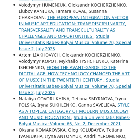
Volodymyr HUMENIUK, Oleksandr KOCHERZHENKO,
Liubov KANIUKA, Tamara KOVAL, Susanna
CHAKHOIAN,
THE EUROPEAN INTEGRATION VECTOR
IN MUSIC ART EDUCATION: TRANSDISCIPLINARITY,
TRANSVERSALITY AND TRANSCULTURALITY AS
CHALLENGES AND OPPORTUNITIES
,
Studia
Universitatis Babes-Bolyai Musica: Volume 70, Special
Issue 2, July 2025
Artem LIAKHOVYCH, Oleksandr KOCHERZHENKO,
Volodymyr KOPOT, Mykhailo TYSHCHENKO, Katerina
ISHCHENKO,
FROM THE AVANT-GARDE TO THE
DIGITAL AGE: HOW TECHNOLOGY CHANGED THE ART
OF MUSIC IN THE TWENTIETH CENTURY
,
Studia
Universitatis Babes-Bolyai Musica: Volume 70, Special
Issue 2, July 2025
Nataliya GOVORUKHINA, Tetiana SMYRNOVA, Iryna
POLSKA, Iryna SUKHLENKO, Ganna SAVELIEVA,
STYLE
AS A TOPICAL CATEGORY OF MODERN MUSICOLOGY
AND MUSIC EDUCATION
,
Studia Universitatis Babes-
Bolyai Musica: Volume 66, No. 2, December 2021
Oksana KOMAROVSKA, Oleg KOLUBAYEV, Tetiana
IVANIUKHA, Iryna ANTONYUK, Andrii YEROMENKO,