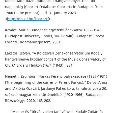
Koncertadatbázis: budapesti hangversenyek 1900-tól
napjainkig (Concert Database: Concerts in Budapest from
1900 to the present). n.d. 31 January 2023.
<
http://db.zti.hu/koncert/
>.
Kovács, Mária. Budapesti egyetemi énekkarok 1862–1948
(Budapest University Choirs, 1862–1948). Budapest: Eötvös
Loránd Tudományegyetem, 2001.
Lakatos, István. "A Kolozsvári Zenekonzervatórium Kodály
hangversenye (Kodály concert of the Music Conservatory of
Cluj)." Erdélyi Helikon (16/4 (1943)): 231.
Németh, Zsombor. "Farkas Ferenc pályakezdése (1927-1931)
(The beginning of the carrer of Ferenc Farkas)." Dalos, Anna
and Viktória Ozsvárt. Járdányi Pál és kora: tanulmányok a 20.
századi magyar zene történetéből (1920-1966). Budapest:
Rózsavölgyi, 2020. 163-202.
—. “Mester és "törvénytelen tanítványa": Kodály Zoltán és