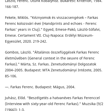
László, Ferenc. Utunk Kodályhoz. Bukarest: Kriterion, 1984.
166-187.
Fekete, Miklós. "Kéznyomok és visszacsengések – Farkas
Ferenc kolozsvári évei (Handprints and echoes - Ferenc
Farkas' years in Cluj)." Egyed, Emese-Pakó, László-Sófalvi,
Emese. Certament VII. Cluj-Napoca: Erdélyi Múzeum-
Egyesület, 2020. 219-242.
Gombos, László. "Általános összefüggések Farkas Ferenc
életművében (General context in the oeuvre of Ferenc
Farkas)." Márta, Sz. Farkas. Zenetudományi Dolgozatok
2004–2005. Budapest: MTA Zenetudományi Intézete, 2005.
85-106.
—. Farkas Ferenc. Budapest: Mágus, 2004.
Juhász, Előd. “Beszélgetés a hatvanéves Farkas Ferenccel
(Interview with sixty-year-old Ferenc Farkas).” Muzsika (9/2
(1966)): 1-3.