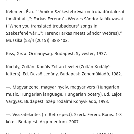
Kelemen, Éva. “"Amikor Székesfehréváron trubadúrdalokat
forsítottál...": Farkas Ferenc és Weöres Sándor találkozásai
("When you translated troubadours' songs in
Székesfehérvár...": Ferenc Farkas meets Sándor Weöres).”
Muzsika (53/4 (2015)): 388-402.
Kiss, Géza. Ormányság. Budapest: Sylvester, 1937.
Kodály, Zoltán. Kodály Zoltán levelei (Zoltán Kodály's
letters). Ed. Dezső Legány. Budapest: Zeneműkiadó, 1982.
—. Magyar zene, magyar nyelv, magyar vers (Hungarian
music, Hungarian language, Hungarian poetry). Ed. Lajos
Vargyas. Budapest: Szépirodalmi Könyvkiadó, 1993.
—. Visszatekintés (In Retrospect). Szerk. Ferenc Bónis. 1-3
kötet. Budapest: Argumentum, 2007.