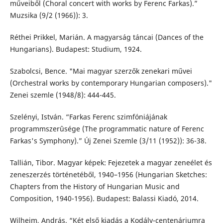
műveiből (Choral concert with works by Ferenc Farkas).”
Muzsika (9/2 (1966)): 3.
Réthei Prikkel, Marián. A magyarság táncai (Dances of the
Hungarians). Budapest: Studium, 1924.
Szabolcsi, Bence. "Mai magyar szerzők zenekari művei
(Orchestral works by contemporary Hungarian composers)."
Zenei szemle (1948/8): 444-445.
Szelényi, István. “Farkas Ferenc szimfóniájának
programmszerûsége (The programmatic nature of Ferenc
Farkas's Symphony).” Új Zenei Szemle (3/11 (1952)): 36-38.
Tallián, Tibor. Magyar képek: Fejezetek a magyar zeneélet és
zeneszerzés történetéből, 1940–1956 (Hungarian Sketches:
Chapters from the History of Hungarian Music and
Composition, 1940-1956). Budapest: Balassi Kiadó, 2014.
Wilheim, András. “Két első kiadás a Kodály-centenáriumra