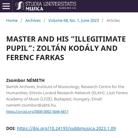
Home
/
Archives
/
Volume 68, No. 1, June 2023
/
Articles
MASTER AND HIS “ILLEGITIMATE
PUPIL”: ZOLTÁN KODÁLY AND
FERENC FARKAS
Zsombor NÉMETH
Bartók Archives, Institute of Musicology, Research Centre for the
Humanities, Eötvös Loránd Research Network (ELKH); Liszt Ferenc
Academy of Music (LFZE), Budapest, Hungary. Email:
nemeth.zsombor@abtk.hu.
https://orcid.org/0000-0002-5646-6817
DOI:
https://doi.org/10.24193/subbmusica.2023.1.09