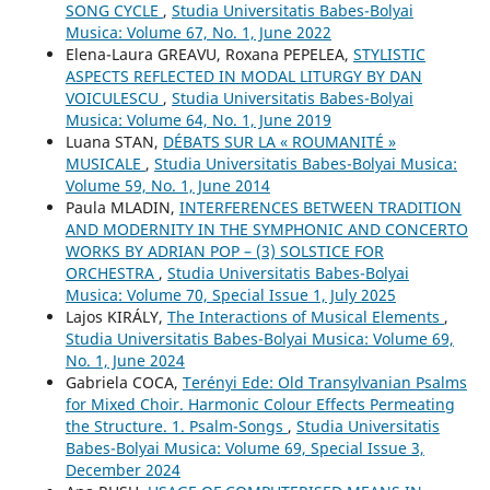
SONG CYCLE
,
Studia Universitatis Babes-Bolyai
Musica: Volume 67, No. 1, June 2022
Elena-Laura GREAVU, Roxana PEPELEA,
STYLISTIC
ASPECTS REFLECTED IN MODAL LITURGY BY DAN
VOICULESCU
,
Studia Universitatis Babes-Bolyai
Musica: Volume 64, No. 1, June 2019
Luana STAN,
DÉBATS SUR LA « ROUMANITÉ »
MUSICALE
,
Studia Universitatis Babes-Bolyai Musica:
Volume 59, No. 1, June 2014
Paula MLADIN,
INTERFERENCES BETWEEN TRADITION
AND MODERNITY IN THE SYMPHONIC AND CONCERTO
WORKS BY ADRIAN POP – (3) SOLSTICE FOR
ORCHESTRA
,
Studia Universitatis Babes-Bolyai
Musica: Volume 70, Special Issue 1, July 2025
Lajos KIRÁLY,
The Interactions of Musical Elements
,
Studia Universitatis Babes-Bolyai Musica: Volume 69,
No. 1, June 2024
Gabriela COCA,
Terényi Ede: Old Transylvanian Psalms
for Mixed Choir. Harmonic Colour Effects Permeating
the Structure. 1. Psalm-Songs
,
Studia Universitatis
Babes-Bolyai Musica: Volume 69, Special Issue 3,
December 2024