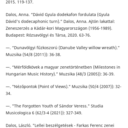
2015. 119-137.
Dalos, Anna. “Dávid Gyula dodekafon fordulata (Gyula
Dávid's dodecaphonic turn).” Dalos, Anna. Ajtón lakattal:
Zeneszerzés a Kádár-kori Magyarországon (1956-1989).
Budapest: Rózsavölgyi és Társa, 2020. 63-76.
—. “Dunavölgyi fűzkoszorú (Danube Valley willow wreath).”
Muzsika (54/8 (2011)): 36-38.
—. “Mérföldkövek a magyar zenetörténetben (Milestones in
Hungarian Music History).” Muzsika (48/3 (2005)): 36-39.
—. "Nézőpontok (Point of Views)." Muzsika (50/4 (2007)): 32-
34.
—. "The Forgotten Youth of Sándor Veress." Studia
Musicologica 6 (62/3-4 (2021)): 327-349.
Dalos, László. "Lellei beszélgetések - Farkas Ferenc zenei