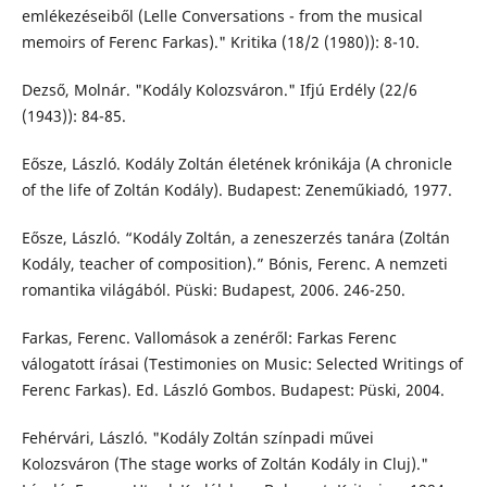
emlékezéseiből (Lelle Conversations - from the musical
memoirs of Ferenc Farkas)." Kritika (18/2 (1980)): 8-10.
Dezső, Molnár. "Kodály Kolozsváron." Ifjú Erdély (22/6
(1943)): 84-85.
Eősze, László. Kodály Zoltán életének krónikája (A chronicle
of the life of Zoltán Kodály). Budapest: Zeneműkiadó, 1977.
Eősze, László. “Kodály Zoltán, a zeneszerzés tanára (Zoltán
Kodály, teacher of composition).” Bónis, Ferenc. A nemzeti
romantika világából. Püski: Budapest, 2006. 246-250.
Farkas, Ferenc. Vallomások a zenéről: Farkas Ferenc
válogatott írásai (Testimonies on Music: Selected Writings of
Ferenc Farkas). Ed. László Gombos. Budapest: Püski, 2004.
Fehérvári, László. "Kodály Zoltán színpadi művei
Kolozsváron (The stage works of Zoltán Kodály in Cluj)."