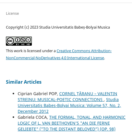
License
Copyright (c) 2023 Studia Universitatis Babeș-Bolyai Musica
This work is licensed under a
Creative Commons Attribution-
NonCommercial-NoDerivatives 4.0 International License
.
Similar Articles
Ciprian Gabriel POP,
CORNEL ŢĂRANU – VALENTIN
STREINU: MUSICAL-POETIC CONNECTIONS
,
Studia
Universitatis Babes-Bolyai Musica: Volume 57, No. 2,
December 2012
Gabriela COCA,
THE FORMAL, TONAL, AND HARMONIC
LOGIC OF L. VAN BEETHOVEN’S "AN DIE FERNE
GELIEBTE" ("TO THE DISTANT BELOVED") (OP. 98)