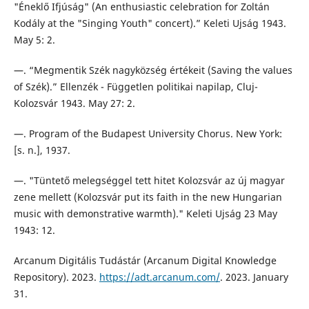
"Éneklő Ifjúság" (An enthusiastic celebration for Zoltán
Kodály at the "Singing Youth" concert).” Keleti Ujság 1943.
May 5: 2.
—. “Megmentik Szék nagyközség értékeit (Saving the values
of Szék).” Ellenzék - Független politikai napilap, Cluj-
Kolozsvár 1943. May 27: 2.
—. Program of the Budapest University Chorus. New York:
[s. n.], 1937.
—. "Tüntető melegséggel tett hitet Kolozsvár az új magyar
zene mellett (Kolozsvár put its faith in the new Hungarian
music with demonstrative warmth)." Keleti Ujság 23 May
1943: 12.
Arcanum Digitális Tudástár (Arcanum Digital Knowledge
Repository). 2023.
https://adt.arcanum.com/
. 2023. January
31.