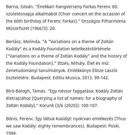
Barna, István. “Énekkari hangverseny Farkas Ferenc 60.
születésnapja alkalmából (Choir concert on the occasion of
the 60th birthday of Ferenc Farkas).” Országos Filharmónia
Műsorfüzet (1966/3): 20.
Berlász, Melinda. "A "Variations on a theme of Zoltán
Kodály" és a Kodály Foundation keletkezéstörténete
("Variations on a theme of Zoltán Kodály" and the history of
the Kodály Foundation)." Ittzés, Mihály. Élet és mű:
Zenetudományi tanulmányok. Emlékkönyv Eôsze László
tiszteletére. Budapest: Editio Musica, 2013. 99-142.
Bíró-Balogh, Tamás. “Egy névsor faggatása: Kodály Zoltán
életrajzához (Querying a list of names: for a biography of
Zoltán Kodály).” Korunk (3/6 (2020)): 100-107.
Bónis, Ferenc. Így láttuk Kodályt: nyolcvan emlékezés (Thus
we saw Kodály: eighty remembrances). Budapest: Püski,
1994.