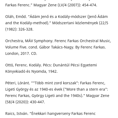
Farkas Ferenc.” Magyar Zene (LV/4 (2007)): 454-474.
Oláh, Emőd. “Ádám Jenő és a Kodály-módszer (Jenő Ádám
and the Kodály-method).” Módszertani közlemények (22/5
(1982): 326-328.
Orchestra, MÁV Symphony. Ferenc Farkas Orchestral Music,
Volume Five. cond. Gábor Takács-Nagy. By Ferenc Farkas.
London, 2017. CD.
Ottó, Ferenc. Kodály. Pécs: Dunántúl Pécsi Egyetemi
Könyvkiadó és Nyomda, 1942.
Péteri, Lóránt. ""Több mint zord korszak": Farkas Ferenc,
Ligeti György és az 1940-es évek ("More than a stern era":
Ferenc Farkas, György Ligeti and the 1940s)." Magyar Zene
(58/4 (2020)): 430-447.
Raics, István. “Énekkari hangverseny Farkas Ferenc