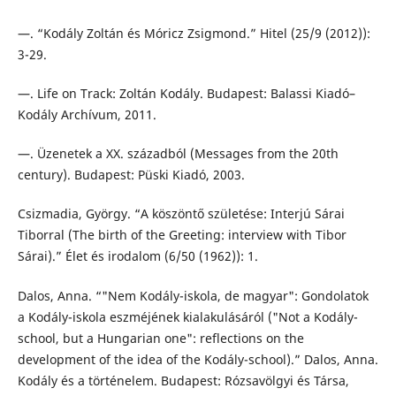
—. “Kodály Zoltán és Móricz Zsigmond.” Hitel (25/9 (2012)):
3-29.
—. Life on Track: Zoltán Kodály. Budapest: Balassi Kiadó–
Kodály Archívum, 2011.
—. Üzenetek a XX. századból (Messages from the 20th
century). Budapest: Püski Kiadó, 2003.
Csizmadia, György. “A köszöntő születése: Interjú Sárai
Tiborral (The birth of the Greeting: interview with Tibor
Sárai).” Élet és irodalom (6/50 (1962)): 1.
Dalos, Anna. “"Nem Kodály-iskola, de magyar": Gondolatok
a Kodály-iskola eszméjének kialakulásáról ("Not a Kodály-
school, but a Hungarian one": reflections on the
development of the idea of the Kodály-school).” Dalos, Anna.
Kodály és a történelem. Budapest: Rózsavölgyi és Társa,