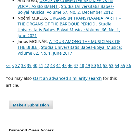
Ana RUSU,
USAGE OF COMPUTERISED MEANS IN
VOCAL ASSESSMENT
,
Studia Universitatis Babes-
Bolyai Musica: Volume 57, No. 2, December 2012
Noémi MIKLÓS,
ORGANS IN TRANSYLVANIA PART 1 –
THE ORGANS OF THE BAROQUE PERIOD
,
Studia
Universitatis Babes-Bolyai Musica: Volume 66, No. 1,
June 2021
János MOLNÁR,
A TOUR AMONG THE MUSICIANS OF
THE BIBLE
,
Studia Universitatis Babes-Bolyai Musica:
Volume 62, No. 1, June 2017
<<
<
37
38
39
40
41
42
43
44
45
46
47
48
49
50
51
52
53
54
55
56
You may also
start an advanced similarity search
for this
article.
Make a Submission
Diamond Open Access