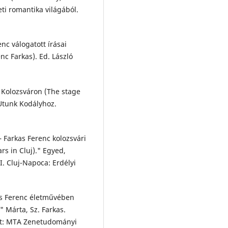
ti romantika világából.
nc válogatott írásai
nc Farkas). Ed. László
i Kolozsváron (The stage
 Utunk Kodályhoz.
 Farkas Ferenc kolozsvári
rs in Cluj)." Egyed,
. Cluj-Napoca: Erdélyi
as Ferenc életművében
" Márta, Sz. Farkas.
t: MTA Zenetudományi