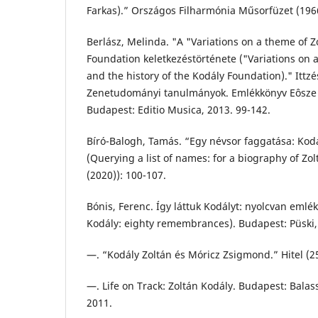
Farkas).” Országos Filharmónia Műsorfüzet (1966
Berlász, Melinda. "A "Variations on a theme of Z
Foundation keletkezéstörténete ("Variations on 
and the history of the Kodály Foundation)." Ittzé
Zenetudományi tanulmányok. Emlékkönyv Eôsze Lá
Budapest: Editio Musica, 2013. 99-142.
Bíró-Balogh, Tamás. “Egy névsor faggatása: Kodá
(Querying a list of names: for a biography of Zo
(2020)): 100-107.
Bónis, Ferenc. Így láttuk Kodályt: nyolcvan eml
Kodály: eighty remembrances). Budapest: Püski,
—. “Kodály Zoltán és Móricz Zsigmond.” Hitel (25
—. Life on Track: Zoltán Kodály. Budapest: Bala
2011.