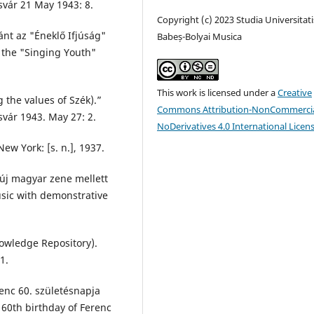
zsvár 21 May 1943: 8.
Copyright (c) 2023 Studia Universitati
ánt az "Éneklő Ifjúság"
Babeș-Bolyai Musica
t the "Singing Youth"
This work is licensed under a
Creative
the values of Szék).”
Commons Attribution-NonCommercia
zsvár 1943. May 27: 2.
NoDerivatives 4.0 International Licen
w York: [s. n.], 1937.
 új magyar zene mellett
usic with demonstrative
owledge Repository).
1.
enc 60. születésnapja
 60th birthday of Ferenc