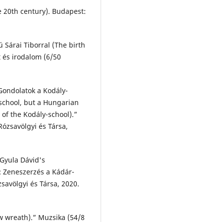
 20th century). Budapest:
 Sárai Tiborral (The birth
t és irodalom (6/50
Gondolatok a Kodály-
-school, but a Hungarian
 of the Kodály-school).”
Rózsavölgyi és Társa,
(Gyula Dávid's
l: Zeneszerzés a Kádár-
savölgyi és Társa, 2020.
w wreath).” Muzsika (54/8