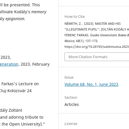
ll be presented. This
ultivate Kodály’s
memory
How to Cite
ály
epigonism.
NÉMETH, Z. . (2023). MASTER AND HIS
“ILLEGITIMATE PUPIL”: ZOLTÁN KODÁLY 
FERENC FARKAS.
Studia Universitatis Babes-B
Musica
,
68
(1), 137–173.
https://doi.org/10.24193/subbmusica.2023
More Citation Formats
 2023,
eneration
. 2023. February
Issue
 Farkas's Lecture on
Volume 68, No. 1, June 2023
Cluj-Kolozsvár 24
Section
Articles
dály Zoltánt
nd adoring tribute to
License
t the Open University)."