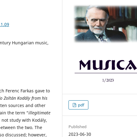
.1.09
entury Hungarian music,
ch Ferenc Farkas gave to
o Zoltán Kodály from his
pdf
itten sources and other
ain the term “
illegitimate
d not study with Kodály,
Published
between the two. The
2023-06-30
lso discussed; however,