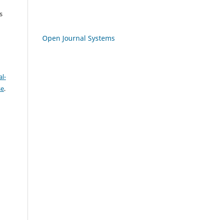
s
Open Journal Systems
l-
se
.