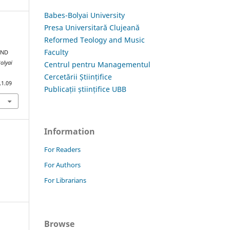
Babes-Bolyai University
Presa Universitară Clujeană
Reformed Teology and Music
Faculty
AND
olyai
Centrul pentru Managementul
Cercetării Științifice
.1.09
Publicații științifice UBB
Information
For Readers
For Authors
For Librarians
Browse