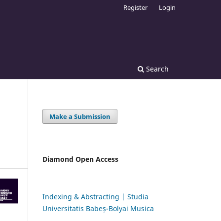
Register
Login
Search
Make a Submission
Diamond Open Access
Indexing & Abstracting | Studia
Universitatis Babeș-Bolyai Musica