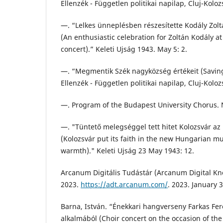
Ellenzék - Független politikai napilap, Cluj-Kolo
—. “Lelkes ünneplésben részesítette Kodály Zolt
(An enthusiastic celebration for Zoltán Kodály a
concert).” Keleti Ujság 1943. May 5: 2.
—. “Megmentik Szék nagyközség értékeit (Saving 
Ellenzék - Független politikai napilap, Cluj-Kolo
—. Program of the Budapest University Chorus. Ne
—. "Tüntető melegséggel tett hitet Kolozsvár az
(Kolozsvár put its faith in the new Hungarian m
warmth)." Keleti Ujság 23 May 1943: 12.
Arcanum Digitális Tudástár (Arcanum Digital Kn
2023.
https://adt.arcanum.com/
. 2023. January 3
Barna, István. “Énekkari hangverseny Farkas Fer
alkalmából (Choir concert on the occasion of the