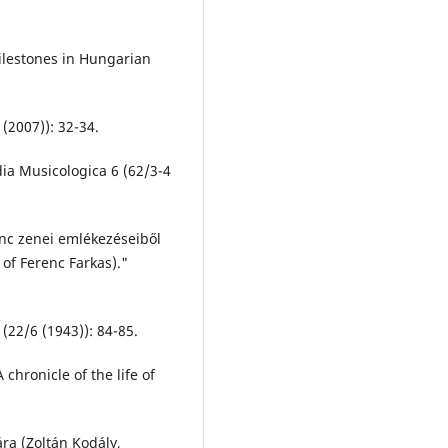
lestones in Hungarian
(2007)): 32-34.
ia Musicologica 6 (62/3-4
renc zenei emlékezéseiből
of Ferenc Farkas)."
(22/6 (1943)): 84-85.
 chronicle of the life of
ára (Zoltán Kodály,