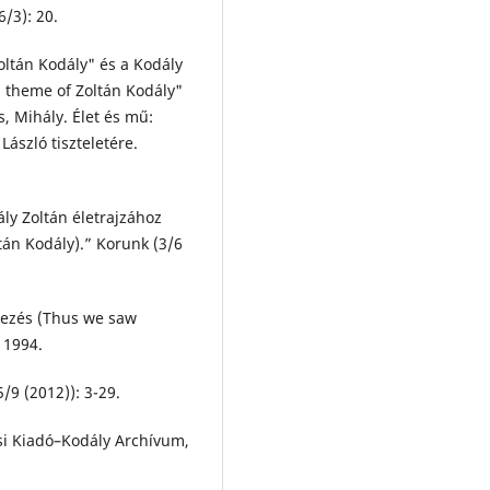
/3): 20.
oltán Kodály" és a Kodály
a theme of Zoltán Kodály"
s, Mihály. Élet és mű:
szló tiszteletére.
ly Zoltán életrajzához
ltán Kodály).” Korunk (3/6
ékezés (Thus we saw
 1994.
/9 (2012)): 3-29.
ssi Kiadó–Kodály Archívum,