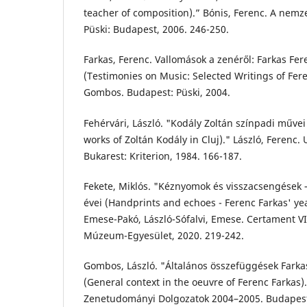
teacher of composition).” Bónis, Ferenc. A nemze
Püski: Budapest, 2006. 246-250.
Farkas, Ferenc. Vallomások a zenéről: Farkas Fere
(Testimonies on Music: Selected Writings of Fere
Gombos. Budapest: Püski, 2004.
Fehérvári, László. "Kodály Zoltán színpadi műve
works of Zoltán Kodály in Cluj)." László, Ferenc.
Bukarest: Kriterion, 1984. 166-187.
Fekete, Miklós. "Kéznyomok és visszacsengések –
évei (Handprints and echoes - Ferenc Farkas' yea
Emese-Pakó, László-Sófalvi, Emese. Certament VII
Múzeum-Egyesület, 2020. 219-242.
Gombos, László. "Általános összefüggések Fark
(General context in the oeuvre of Ferenc Farkas).
Zenetudományi Dolgozatok 2004–2005. Budapes