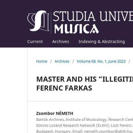
Current
Archives
Indexing & Abstracting
Home
/
Archives
/
Volume 68, No. 1, June 2023
/
MASTER AND HIS “ILLEGIT
FERENC FARKAS
Zsombor NÉMETH
Bartók Archives, Institute of Musicology, Research Cen
Eötvös Loránd Research Network (ELKH); Liszt Ferenc 
Budapest, Hungary. Email: nemeth.zsombor@abtk.hu.