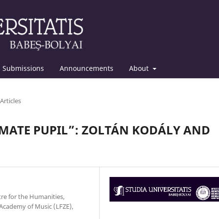
Submissions
Announcements
About
Articles
IMATE PUPIL”: ZOLTÁN KODÁLY AND
tre for the Humanities,
Academy of Music (LFZE),