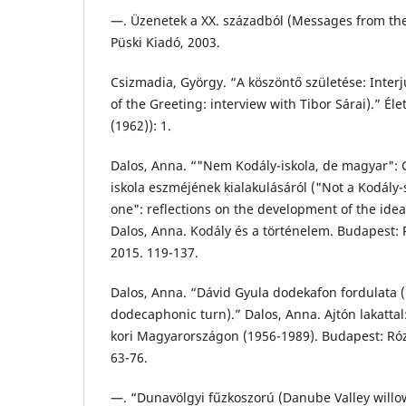
—. Üzenetek a XX. századból (Messages from the
Püski Kiadó, 2003.
Csizmadia, György. “A köszöntő születése: Interjú
of the Greeting: interview with Tibor Sárai).” Éle
(1962)): 1.
Dalos, Anna. “"Nem Kodály-iskola, de magyar": 
iskola eszméjének kialakulásáról ("Not a Kodály
one": reflections on the development of the idea
Dalos, Anna. Kodály és a történelem. Budapest: 
2015. 119-137.
Dalos, Anna. “Dávid Gyula dodekafon fordulata 
dodecaphonic turn).” Dalos, Anna. Ajtón lakatta
kori Magyarországon (1956-1989). Budapest: Róz
63-76.
—. “Dunavölgyi fűzkoszorú (Danube Valley willo