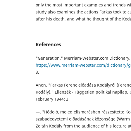
only the most important examples and trends wi
study also examines the actions Farkas took to c
after his death, and what he thought of the Kod
References
"Generation." Merriam-Webster.com Dictionary.
https://www.merriam-webster.com/dictionary/g
3.
Anon. "Farkas Ferenc előadása Kodályról (Ferenc
Kodály)." Ellenzék - Független politikai napilap, 
February 1944: 3.
—. "Hódoló, meleg elismerésben részesítette Ko
szabadegyetemi előadásának közönsége (Warm a
Zoltán Kodály from the audience of his lecture a