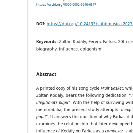
https://orcid.org/0000-0002-5646-6817
DOI:
https://doi.org/10.24193/subbmusica.2023
Keywords:
Zoltán Kodály, Ferenc Farkas, 20th c
biography, influence, epigonism
Abstract
A printed copy of his song cycle
Fruit Basket
, whi
Zoltán Kodály, bears the following dedication: “
T
illegitimate pupil
”. With the help of surviving wr
memorabilia, the present study attempts to expl
pupil
”. It answers the question of why Farkas di
examines the relationship that later developed 
influence of Kodály on Farkas as a
composer
is a