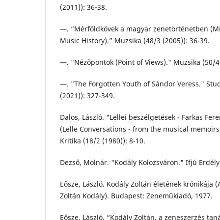
(2011)): 36-38.
—. “Mérföldkövek a magyar zenetörténetben (Mi
Music History).” Muzsika (48/3 (2005)): 36-39.
—. "Nézőpontok (Point of Views)." Muzsika (50/4 
—. "The Forgotten Youth of Sándor Veress." Stud
(2021)): 327-349.
Dalos, László. "Lellei beszélgetések - Farkas Fe
(Lelle Conversations - from the musical memoirs 
Kritika (18/2 (1980)): 8-10.
Dezső, Molnár. "Kodály Kolozsváron." Ifjú Erdély 
Eősze, László. Kodály Zoltán életének krónikája (A
Zoltán Kodály). Budapest: Zeneműkiadó, 1977.
Eősze, László. “Kodály Zoltán, a zeneszerzés tan