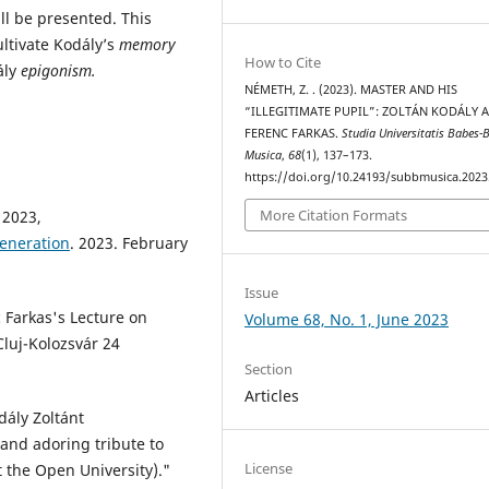
ll be presented. This
ultivate Kodály’s
memory
How to Cite
ály
epigonism.
NÉMETH, Z. . (2023). MASTER AND HIS
“ILLEGITIMATE PUPIL”: ZOLTÁN KODÁLY 
FERENC FARKAS.
Studia Universitatis Babes-B
Musica
,
68
(1), 137–173.
https://doi.org/10.24193/subbmusica.2023
More Citation Formats
 2023,
eneration
. 2023. February
Issue
 Farkas's Lecture on
Volume 68, No. 1, June 2023
Cluj-Kolozsvár 24
Section
Articles
dály Zoltánt
nd adoring tribute to
License
t the Open University)."