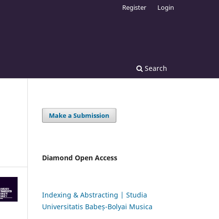
Register
Login
Search
Make a Submission
Diamond Open Access
Indexing & Abstracting | Studia
Universitatis Babeș-Bolyai Musica