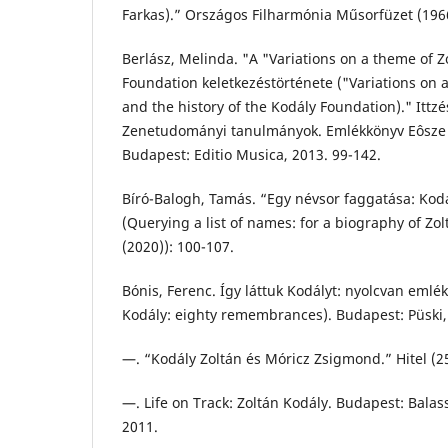
Farkas).” Országos Filharmónia Műsorfüzet (1966
Berlász, Melinda. "A "Variations on a theme of Z
Foundation keletkezéstörténete ("Variations on 
and the history of the Kodály Foundation)." Ittzé
Zenetudományi tanulmányok. Emlékkönyv Eôsze Lá
Budapest: Editio Musica, 2013. 99-142.
Bíró-Balogh, Tamás. “Egy névsor faggatása: Kodá
(Querying a list of names: for a biography of Zo
(2020)): 100-107.
Bónis, Ferenc. Így láttuk Kodályt: nyolcvan eml
Kodály: eighty remembrances). Budapest: Püski,
—. “Kodály Zoltán és Móricz Zsigmond.” Hitel (25
—. Life on Track: Zoltán Kodály. Budapest: Bala
2011.