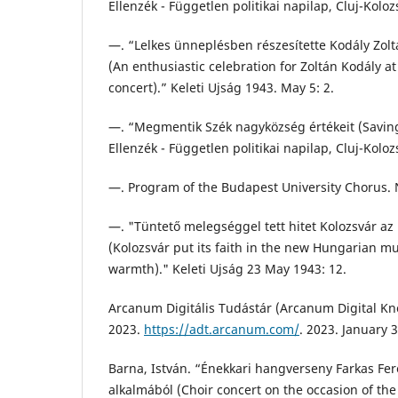
Ellenzék - Független politikai napilap, Cluj-Kolo
—. “Lelkes ünneplésben részesítette Kodály Zolt
(An enthusiastic celebration for Zoltán Kodály a
concert).” Keleti Ujság 1943. May 5: 2.
—. “Megmentik Szék nagyközség értékeit (Saving 
Ellenzék - Független politikai napilap, Cluj-Kolo
—. Program of the Budapest University Chorus. Ne
—. "Tüntető melegséggel tett hitet Kolozsvár az
(Kolozsvár put its faith in the new Hungarian m
warmth)." Keleti Ujság 23 May 1943: 12.
Arcanum Digitális Tudástár (Arcanum Digital Kn
2023.
https://adt.arcanum.com/
. 2023. January 3
Barna, István. “Énekkari hangverseny Farkas Fer
alkalmából (Choir concert on the occasion of the