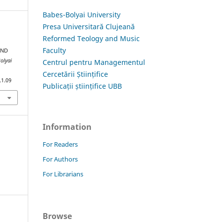
Babes-Bolyai University
Presa Universitară Clujeană
Reformed Teology and Music
Faculty
AND
olyai
Centrul pentru Managementul
Cercetării Științifice
.1.09
Publicații științifice UBB
Information
For Readers
For Authors
For Librarians
Browse