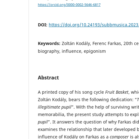
https://orcid.org/0000-0002-5646-6817
DOI:
https://doi.org/10.24193/subbmusica.2023
Keywords:
Zoltán Kodály, Ferenc Farkas, 20th c
biography, influence, epigonism
Abstract
A printed copy of his song cycle
Fruit Basket
, whi
Zoltán Kodály, bears the following dedication: “
T
illegitimate pupil
”. With the help of surviving wr
memorabilia, the present study attempts to expl
pupil
”. It answers the question of why Farkas di
examines the relationship that later developed 
influence of Kodály on Farkas as a
composer
is a