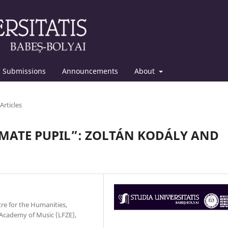
Submissions
Announcements
About
Articles
IMATE PUPIL”: ZOLTÁN KODÁLY AND
tre for the Humanities,
Academy of Music (LFZE),