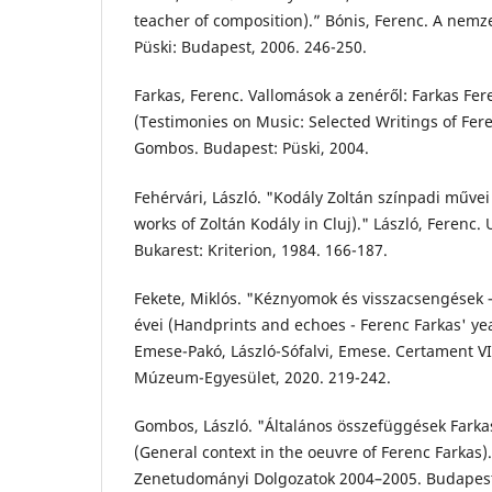
teacher of composition).” Bónis, Ferenc. A nemze
Püski: Budapest, 2006. 246-250.
Farkas, Ferenc. Vallomások a zenéről: Farkas Fere
(Testimonies on Music: Selected Writings of Fere
Gombos. Budapest: Püski, 2004.
Fehérvári, László. "Kodály Zoltán színpadi műve
works of Zoltán Kodály in Cluj)." László, Ferenc.
Bukarest: Kriterion, 1984. 166-187.
Fekete, Miklós. "Kéznyomok és visszacsengések –
évei (Handprints and echoes - Ferenc Farkas' yea
Emese-Pakó, László-Sófalvi, Emese. Certament VII
Múzeum-Egyesület, 2020. 219-242.
Gombos, László. "Általános összefüggések Fark
(General context in the oeuvre of Ferenc Farkas).
Zenetudományi Dolgozatok 2004–2005. Budapes