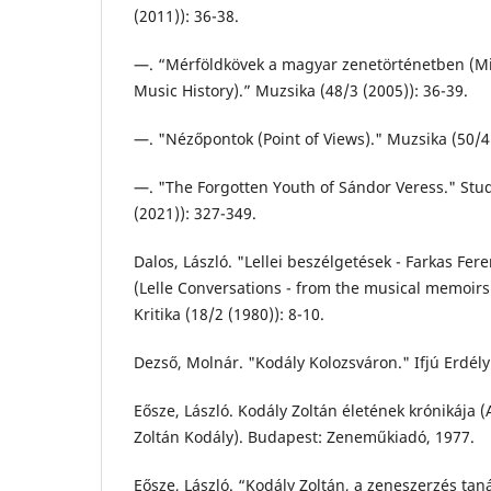
(2011)): 36-38.
—. “Mérföldkövek a magyar zenetörténetben (Mi
Music History).” Muzsika (48/3 (2005)): 36-39.
—. "Nézőpontok (Point of Views)." Muzsika (50/4 
—. "The Forgotten Youth of Sándor Veress." Stud
(2021)): 327-349.
Dalos, László. "Lellei beszélgetések - Farkas Fe
(Lelle Conversations - from the musical memoirs 
Kritika (18/2 (1980)): 8-10.
Dezső, Molnár. "Kodály Kolozsváron." Ifjú Erdély 
Eősze, László. Kodály Zoltán életének krónikája (A
Zoltán Kodály). Budapest: Zeneműkiadó, 1977.
Eősze, László. “Kodály Zoltán, a zeneszerzés tan