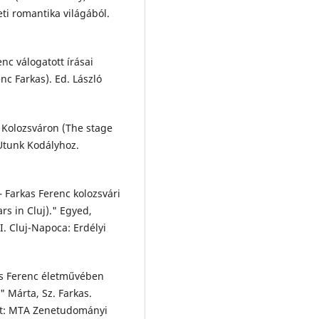
ti romantika világából.
nc válogatott írásai
nc Farkas). Ed. László
i Kolozsváron (The stage
 Utunk Kodályhoz.
 Farkas Ferenc kolozsvári
rs in Cluj)." Egyed,
. Cluj-Napoca: Erdélyi
as Ferenc életművében
" Márta, Sz. Farkas.
t: MTA Zenetudományi