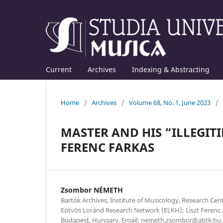
Current
Archives
Indexing & Abstracting
Home
/
Archives
/
Volume 68, No. 1, June 2023
/
MASTER AND HIS “ILLEGIT
FERENC FARKAS
Zsombor NÉMETH
Bartók Archives, Institute of Musicology, Research Cen
Eötvös Loránd Research Network (ELKH); Liszt Ferenc 
Budapest, Hungary. Email: nemeth.zsombor@abtk.hu.