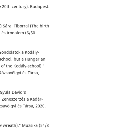
 20th century). Budapest:
 Sárai Tiborral (The birth
t és irodalom (6/50
Gondolatok a Kodály-
-school, but a Hungarian
 of the Kodály-school).”
Rózsavölgyi és Társa,
(Gyula Dávid's
l: Zeneszerzés a Kádár-
savölgyi és Társa, 2020.
w wreath).” Muzsika (54/8