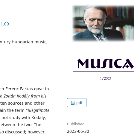
.1.09
entury Hungarian music,
ch Ferenc Farkas gave to
o Zoltán Kodály from his
pdf
itten sources and other
ain the term “
illegitimate
d not study with Kodály,
Published
between the two. The
2023-06-30
lso discussed; however,