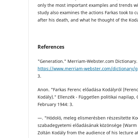
only the most important examples and trends wi
study also examines the actions Farkas took to c
after his death, and what he thought of the Kod
References
"Generation." Merriam-Webster.com Dictionary.
https://www.merriam-webster.com/dictionary/g
3.
Anon. "Farkas Ferenc előadása Kodályról (Ferenc
Kodály)." Ellenzék - Független politikai napilap, 
February 1944: 3.
—. "Hódoló, meleg elismerésben részesítette Ko
szabadegyetemi előadásának közönsége (Warm a
Zoltán Kodály from the audience of his lecture a