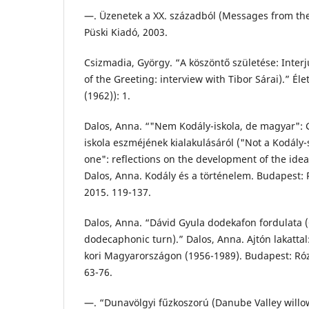
—. Üzenetek a XX. századból (Messages from the
Püski Kiadó, 2003.
Csizmadia, György. “A köszöntő születése: Interjú
of the Greeting: interview with Tibor Sárai).” Éle
(1962)): 1.
Dalos, Anna. “"Nem Kodály-iskola, de magyar": 
iskola eszméjének kialakulásáról ("Not a Kodály
one": reflections on the development of the idea
Dalos, Anna. Kodály és a történelem. Budapest: 
2015. 119-137.
Dalos, Anna. “Dávid Gyula dodekafon fordulata 
dodecaphonic turn).” Dalos, Anna. Ajtón lakatta
kori Magyarországon (1956-1989). Budapest: Róz
63-76.
—. “Dunavölgyi fűzkoszorú (Danube Valley willo