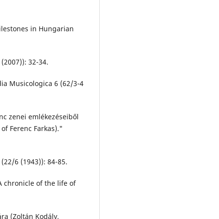
lestones in Hungarian
(2007)): 32-34.
ia Musicologica 6 (62/3-4
renc zenei emlékezéseiből
of Ferenc Farkas)."
(22/6 (1943)): 84-85.
 chronicle of the life of
ára (Zoltán Kodály,