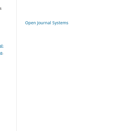
s
Open Journal Systems
l-
se
.