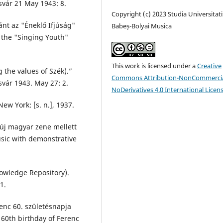
zsvár 21 May 1943: 8.
Copyright (c) 2023 Studia Universitati
ánt az "Éneklő Ifjúság"
Babeș-Bolyai Musica
t the "Singing Youth"
This work is licensed under a
Creative
the values of Szék).”
Commons Attribution-NonCommercia
zsvár 1943. May 27: 2.
NoDerivatives 4.0 International Licen
w York: [s. n.], 1937.
 új magyar zene mellett
usic with demonstrative
owledge Repository).
1.
enc 60. születésnapja
 60th birthday of Ferenc