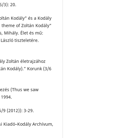
/3): 20.
oltán Kodály" és a Kodály
a theme of Zoltán Kodály"
s, Mihály. Élet és mű:
szló tiszteletére.
ly Zoltán életrajzához
ltán Kodály).” Korunk (3/6
ékezés (Thus we saw
 1994.
/9 (2012)): 3-29.
ssi Kiadó–Kodály Archívum,