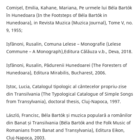
Comișel, Emilia, Kahane, Mariana, Pe urmele lui Béla Bartók
în Hunedoara (In the Footsteps of Béla Bartók in
Hunedoara), in Revista Muzica (Muzica Journal), Tome V, no.
9, 1955;
Ișfănoni, Rusalin, Comuna Lelese – Monografie (Lelese
Commune – A Monograph),Editura Călăuza v.b., Deva, 2018.
Ișfănoni, Rusalin, Pădurenii Hunedoarei (The Foresters of
Hunedoara), Editura Mirabilis, Bucharest, 2006.
Iștoc, Lucia, Catalogul tipologic al cântecelor propriu-zise
din Transilvania (The Typological Catalogue of Simple Songs
from Transylvania), doctoral thesis, Cluj-Napoca, 1997.
László, Francisc, Béla Bartók și muzica populară a românilor
din Banat și Transilvania (Béla Bartók and the Folk Music of
Romanians from Banat and Transylvania), Editura Eikon,
Cluj-Napoca, 2003.