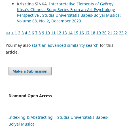
Krisztina SINKA,
Interpretative Elements of György
Kósa’s Chinese Song Series From an Art Psychology
Perspective
,
Studia Universitatis Babes-Bolyai Musica:
Volume 68, No. 2, December 2023
<<
<
1
2
3
4
5
6
7
8
9
10
11
12
13
14
15
16
17
18
19
20
21
22
23
2
You may also
start an advanced similarity search
for this
article.
Make a Submission
Diamond Open Access
Indexing & Abstracting | Studia Universitatis Babeș-
Bolyai Musica