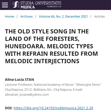
Home
/
Archives
/
Volume 66, No. 2, December 2021
/
Articles
THE OLD STYLE SONG IN THE
LAND OF THE FORESTERS,
HUNEDOARA. MELODIC TYPES
WITH REFRAIN RESULTED FROM
MELODIC INTERJECTIONS
Alina-Lucia STAN
Lecturer Professor, National Academy of Music “Gheorghe Dima”
Cluj-Napoca, 25 I.C. Brătianu Str., Cluj-Napoca, E-mail:
alinastan_icoane@yahoo.com
DOI:
https://doi.org/10.24193/subbmusica.2021.2.20