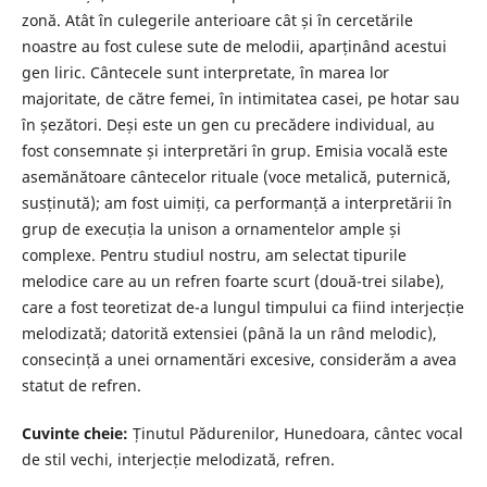
zonă. Atât în culegerile anterioare cât și în cercetările
noastre au fost culese sute de melodii, aparținând acestui
gen liric. Cântecele sunt interpretate, în marea lor
majoritate, de către femei, în intimitatea casei, pe hotar sau
în șezători. Deși este un gen cu precădere individual, au
fost consemnate și interpretări în grup. Emisia vocală este
asemănătoare cântecelor rituale (voce metalică, puternică,
susținută); am fost uimiți, ca performanță a interpretării în
grup de execuția la unison a ornamentelor ample și
complexe. Pentru studiul nostru, am selectat tipurile
melodice care au un refren foarte scurt (două-trei silabe),
care a fost teoretizat de-a lungul timpului ca fiind interjecție
melodizată; datorită extensiei (până la un rând melodic),
consecință a unei ornamentări excesive, considerăm a avea
statut de refren.
Cuvinte cheie:
Ținutul Pădurenilor, Hunedoara, cântec vocal
de stil vechi, interjecție melodizată, refren.