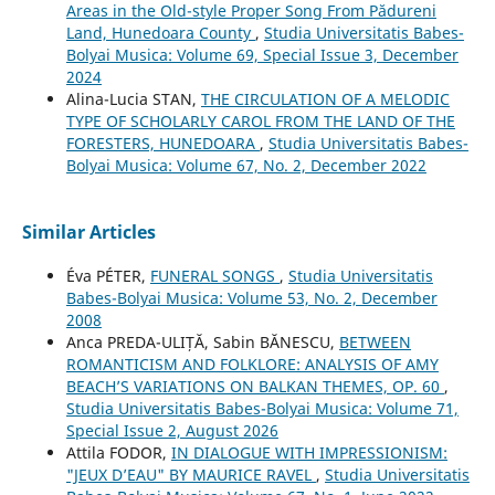
Areas in the Old-style Proper Song From Pădureni
Land, Hunedoara County
,
Studia Universitatis Babes-
Bolyai Musica: Volume 69, Special Issue 3, December
2024
Alina-Lucia STAN,
THE CIRCULATION OF A MELODIC
TYPE OF SCHOLARLY CAROL FROM THE LAND OF THE
FORESTERS, HUNEDOARA
,
Studia Universitatis Babes-
Bolyai Musica: Volume 67, No. 2, December 2022
Similar Articles
Éva PÉTER,
FUNERAL SONGS
,
Studia Universitatis
Babes-Bolyai Musica: Volume 53, No. 2, December
2008
Anca PREDA-ULIȚĂ, Sabin BĂNESCU,
BETWEEN
ROMANTICISM AND FOLKLORE: ANALYSIS OF AMY
BEACH’S VARIATIONS ON BALKAN THEMES, OP. 60
,
Studia Universitatis Babes-Bolyai Musica: Volume 71,
Special Issue 2, August 2026
Attila FODOR,
IN DIALOGUE WITH IMPRESSIONISM:
"JEUX D’EAU" BY MAURICE RAVEL
,
Studia Universitatis