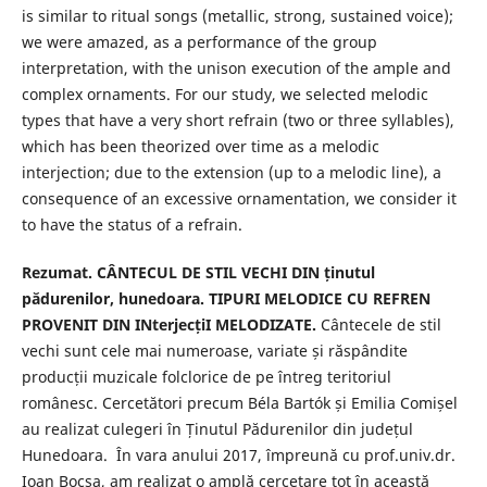
is similar to ritual songs (metallic, strong, sustained voice);
we were amazed, as a performance of the group
interpretation, with the unison execution of the ample and
complex ornaments. For our study, we selected melodic
types that have a very short refrain (two or three syllables),
which has been theorized over time as a melodic
interjection; due to the extension (up to a melodic line), a
consequence of an excessive ornamentation, we consider it
to have the status of a refrain.
Rezumat. CÂNTECUL DE STIL VECHI DIN ținutul
pădurenilor, hunedoara. TIPURI MELODICE CU REFREN
PROVENIT DIN INterjecțiI MELODIZATE.
Cântecele de stil
vechi sunt cele mai numeroase, variate și răspândite
producții muzicale folclorice de pe întreg teritoriul
românesc. Cercetători precum Béla Bartók și Emilia Comișel
au realizat culegeri în Ținutul Pădurenilor din județul
Hunedoara. În vara anului 2017, împreună cu prof.univ.dr.
Ioan Bocșa, am realizat o amplă cercetare tot în această