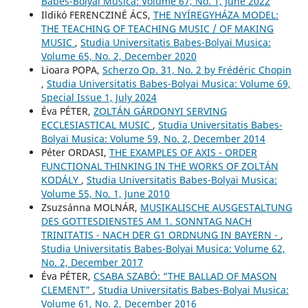
Babes-Bolyai Musica: Volume 67, No. 1, June 2022
Ildikó FERENCZINÉ ÁCS,
THE NYÍREGYHÁZA MODEL:
THE TEACHING OF TEACHING MUSIC / OF MAKING
MUSIC
,
Studia Universitatis Babes-Bolyai Musica:
Volume 65, No. 2, December 2020
Lioara POPA,
Scherzo Op. 31, No. 2 by Frédéric Chopin
,
Studia Universitatis Babes-Bolyai Musica: Volume 69,
Special Issue 1, July 2024
Éva PÉTER,
ZOLTÁN GÁRDONYI SERVING
ECCLESIASTICAL MUSIC
,
Studia Universitatis Babes-
Bolyai Musica: Volume 59, No. 2, December 2014
Péter ORDASI,
THE EXAMPLES OF AXIS - ORDER
FUNCTIONAL THINKING IN THE WORKS OF ZOLTÁN
KODÁLY
,
Studia Universitatis Babes-Bolyai Musica:
Volume 55, No. 1, June 2010
Zsuzsánna MOLNÁR,
MUSIKALISCHE AUSGESTALTUNG
DES GOTTESDIENSTES AM 1. SONNTAG NACH
TRINITATIS - NACH DER G1 ORDNUNG IN BAYERN -
,
Studia Universitatis Babes-Bolyai Musica: Volume 62,
No. 2, December 2017
Éva PÉTER,
CSABA SZABÓ: “THE BALLAD OF MASON
CLEMENT”
,
Studia Universitatis Babes-Bolyai Musica:
Volume 61, No. 2, December 2016