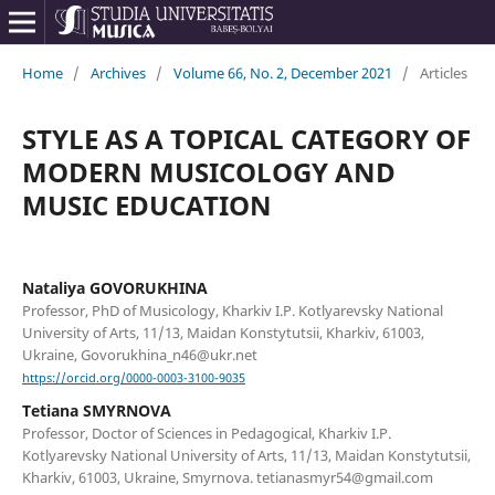
Home
/
Archives
/
Volume 66, No. 2, December 2021
/
Articles
STYLE AS A TOPICAL CATEGORY OF
MODERN MUSICOLOGY AND
MUSIC EDUCATION
Nataliya GOVORUKHINA
Professor, PhD of Musicology, Kharkiv I.P. Kotlyarevsky National
University of Arts, 11/13, Maidan Konstytutsii, Kharkiv, 61003,
Ukraine, Govorukhina_n46@ukr.net
https://orcid.org/0000-0003-3100-9035
Tetiana SMYRNOVA
Professor, Doctor of Sciences in Pedagogical, Kharkiv I.P.
Kotlyarevsky National University of Arts, 11/13, Maidan Konstytutsii,
Kharkiv, 61003, Ukraine, Smyrnova. tetianasmyr54@gmail.com