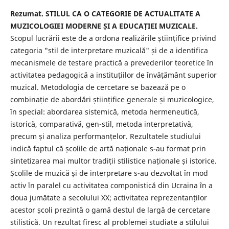
Rezumat. STILUL CA O CATEGORIE DE ACTUALITATE A
MUZICOLOGIEI MODERNE ȘI A EDUCAȚIEI MUZICALE.
Scopul lucrării este de a ordona realizările științifice privind
categoria "stil de interpretare muzicală" și de a identifica
mecanismele de testare practică a prevederilor teoretice în
activitatea pedagogică a instituțiilor de învățământ superior
muzical. Metodologia de cercetare se bazează pe o
combinație de abordări științifice generale și muzicologice,
în special: abordarea sistemică, metoda hermeneutică,
istorică, comparativă, gen-stil, metoda interpretativă,
precum și analiza performanțelor. Rezultatele studiului
indică faptul că școlile de artă naționale s-au format prin
sintetizarea mai multor tradiții stilistice naționale și istorice.
Școlile de muzică și de interpretare s-au dezvoltat în mod
activ în paralel cu activitatea componistică din Ucraina în a
doua jumătate a secolului XX; activitatea reprezentanților
acestor școli prezintă o gamă destul de largă de cercetare
stilistică. Un rezultat firesc al problemei studiate a stilului