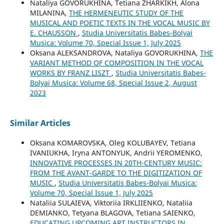
Nataliya GOVORUKHINA, Tetiana ZHARKIKH, Alona
MILANINA,
THE HERMENEUTIC STUDY OF THE
MUSICAL AND POETIC TEXTS IN THE VOCAL MUSIC BY
E. CHAUSSON
,
Studia Universitatis Babes-Bolyai
Musica: Volume 70, Special Issue 1, July 2025
Oksana ALEKSANDROVA, Nataliya GOVORUKHINA,
THE
VARIANT METHOD OF COMPOSITION IN THE VOCAL
WORKS BY FRANZ LISZT
,
Studia Universitatis Babes-
Bolyai Musica: Volume 68, Special Issue 2, August
2023
Similar Articles
Oksana KOMAROVSKA, Oleg KOLUBAYEV, Tetiana
IVANIUKHA, Iryna ANTONYUK, Andrii YEROMENKO,
INNOVATIVE PROCESSES IN 20TH-CENTURY MUSIC:
FROM THE AVANT-GARDE TO THE DIGITIZATION OF
MUSIC
,
Studia Universitatis Babes-Bolyai Musica:
Volume 70, Special Issue 1, July 2025
Nataliia SULAIEVA, Viktoriia IRKLIIENKO, Nataliia
DEMIANKO, Tetyana BLAGOVA, Tetiana SAIENKO,
EDUCATING UPCOMING ART INSTRUCTORS IN