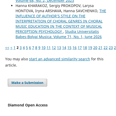
Volume 68, No. 2, December 2023
Hanna KHARAKOZ, Sergiy PROKOPOV, Larysa
HONTOVA, Iryna ARSHAVA, Hanna SAVCHENKO,
THE
INFLUENCE OF AUTHOR’S STYLE ON THE
INTERPRETATION OF CHORAL GENRES IN CHORAL
MUSIC EDUCATION IN THE CONTEXT OF MUSICAL
PERCEPTION PSYCHOLOGY
,
Studia Universitatis
Babes-Bolyai Musica: Volume 71, No. 1, June 2026
<<
<
1
2
3
4
5
6
7
8
9
10
11
12
13
14
15
16
17
18
19
20
21
22
23
2
You may also
start an advanced similarity search
for this
article.
Make a Submission
Diamond Open Access