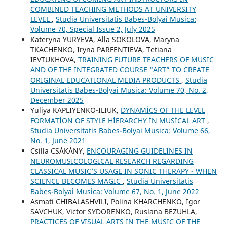
COMBINED TEACHING METHODS AT UNIVERSITY
LEVEL
,
Studia Universitatis Babes-Bolyai Musica:
Volume 70, Special Issue 2, July 2025
Kateryna YURYEVA, Alla SOKOLOVA, Maryna
TKACHENKO, Iryna PARFENTIEVA, Tetiana
IEVTUKHOVA,
TRAINING FUTURE TEACHERS OF MUSIC
AND OF THE INTEGRATED COURSE “ART” TO CREATE
ORIGINAL EDUCATIONAL MEDIA PRODUCTS
,
Studia
Universitatis Babes-Bolyai Musica: Volume 70, No. 2,
December 2025
Yuliya KAPLIYENKO-ILIUK,
DYNAMİCS OF THE LEVEL
FORMATİON OF STYLE HİERARCHY İN MUSİCAL ART
,
Studia Universitatis Babes-Bolyai Musica: Volume 66,
No. 1, June 2021
Csilla CSÁKÁNY,
ENCOURAGING GUIDELINES IN
NEUROMUSICOLOGICAL RESEARCH REGARDING
CLASSICAL MUSIC’S USAGE IN SONIC THERAPY - WHEN
SCIENCE BECOMES MAGIC
,
Studia Universitatis
Babes-Bolyai Musica: Volume 67, No. 1, June 2022
Asmati CHIBALASHVILI, Polina KHARCHENKO, Igor
SAVCHUK, Victor SYDORENKO, Ruslana BEZUHLA,
PRACTICES OF VISUAL ARTS IN THE MUSIC OF THE