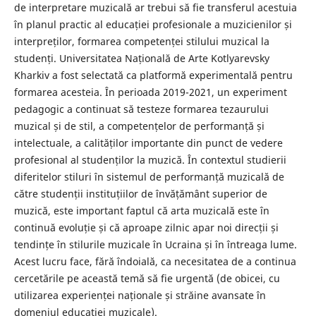
de interpretare muzicală ar trebui să fie transferul acestuia
în planul practic al educației profesionale a muzicienilor și
interpreților, formarea competenței stilului muzical la
studenți. Universitatea Națională de Arte Kotlyarevsky
Kharkiv a fost selectată ca platformă experimentală pentru
formarea acesteia. În perioada 2019-2021, un experiment
pedagogic a continuat să testeze formarea tezaurului
muzical și de stil, a competențelor de performanță și
intelectuale, a calităților importante din punct de vedere
profesional al studenților la muzică. În contextul studierii
diferitelor stiluri în sistemul de performanță muzicală de
către studenții instituțiilor de învățământ superior de
muzică, este important faptul că arta muzicală este în
continuă evoluție și că aproape zilnic apar noi direcții și
tendințe în stilurile muzicale în Ucraina și în întreaga lume.
Acest lucru face, fără îndoială, ca necesitatea de a continua
cercetările pe această temă să fie urgentă (de obicei, cu
utilizarea experienței naționale și străine avansate în
domeniul educației muzicale).