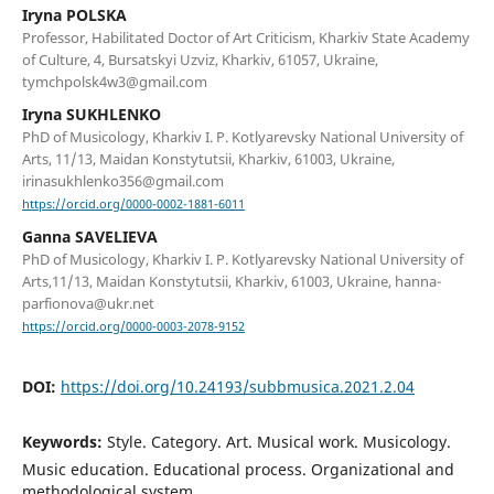
Iryna POLSKA
Professor, Habilitated Doctor of Art Criticism, Kharkiv State Academy
of Culture, 4, Bursatskyi Uzviz, Kharkiv, 61057, Ukraine,
tymchpolsk4w3@gmail.com
Iryna SUKHLENKO
PhD of Musicology, Kharkiv I. P. Kotlyarevsky National University of
Arts, 11/13, Maidan Konstytutsii, Kharkiv, 61003, Ukraine,
irinasukhlenko356@gmail.com
https://orcid.org/0000-0002-1881-6011
Ganna SAVELIEVA
PhD of Musicology, Kharkiv I. P. Kotlyarevsky National University of
Arts,11/13, Maidan Konstytutsii, Kharkiv, 61003, Ukraine, hanna-
parfionova@ukr.net
https://orcid.org/0000-0003-2078-9152
DOI:
https://doi.org/10.24193/subbmusica.2021.2.04
Keywords:
Style. Category. Art. Musical work. Musicology.
Music education. Educational process. Organizational and
methodological system