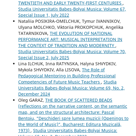
TWENTIETH AND EARLY TWENTY-FIRST CENTURIES
,
Studia Universitatis Babes-Bolyai Musica: Volume 67,
Special Issue 1, July 2022
Nataliia POSIKIRA-OMELCHUK, Tymur IVANNIKOV,
Ulyana MOLCHKO, Viktoriia PROKOPCHUK, Angelika
TATARNIKOVA,
THE EVOLUTION OF NATIONAL
PERFORMANCE ART: MUSICAL INTERPRETATION IN
THE CONTEXT OF TRADITION AND MODERNITY
,
Studia Universitatis Babes-Bolyai Musica: Volume 70,
Special Issue 2, July 2025
Lina ILCHUK, Inna RATYNSKA, Halyna SHVYDKIV,
Mykola SHVYDKIV, Alla LISOVA,
The Role of
Pedagogical Mentoring in Building Professional
Competencies of Future Music Teachers
,
Studia
Universitatis Babes-Bolyai Musica: Volume 69, No. 2,
December 2024
Oleg GARAZ,
THE BOOK OF SCATTERED BEADS
(reflections on the narrative content, on the semantic
map, and on the structural architecture: Pascal
Bentoiu, “Deschideri spre lumea muzicii (Openings to
the World of Music)”, Bucharest: Editura Muzicală,
1973)
,
Studia Universitatis Babes-Bolyai Musica: