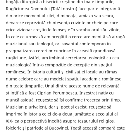
bogăția liturgică a bisericii creştine din toate timpurile,
Rugăciunea Domnului (Tatăl nostru) face parte integrantă
din orice moment al zilei, dimineaţa, amiaza sau seara,
deoarece reprezintă chintesenţa cuvintelor cheie pe care
orice vizionar creştin le foloseşte în vocabularul său zilnic.
În cele ce urmează am pregătit o cercetare menită să atragă
muzicianul sau teologul, ori savantul contemporan în
pragmatizarea cererilor cuprinse în această grandioasă
rugăciune. Astfel, am îmbinat cercetarea teologică cu cea
muzicologică într-o compoziţie de excepţie din spaţiul
românesc. În istoria culturii şi civilizaţiei locale au rămas
nume celebre care au modelat spaţiul academic românesc
din toate timpurile. Unul dintre aceste nume de relevanţă
ştiinţifică a fost Ciprian Porumbescu. Înzestrat nativ cu
muncă asiduă, reuşeşte să îşi confirme trecerea prin timp.
Muzician plurivalent, dar şi poet şi eseist, reuşeşte să
imprime în istoria celei de-a doua jumătate a secolului al
XIX-lea o perspectivă inedită asupra tezaurului religios,
folcloric şi patriotic al Bucovinei. Toată această comoară este