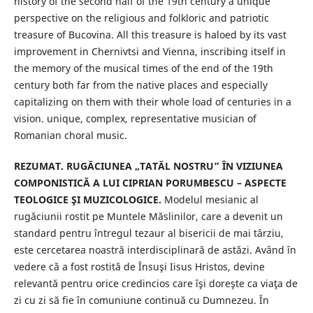
history of the second half of the 19th century a unique
perspective on the religious and folkloric and patriotic
treasure of Bucovina. All this treasure is haloed by its vast
improvement in Chernivtsi and Vienna, inscribing itself in
the memory of the musical times of the end of the 19th
century both far from the native places and especially
capitalizing on them with their whole load of centuries in a
vision. unique, complex, representative musician of
Romanian choral music.
REZUMAT. RUGĂCIUNEA „TATĂL NOSTRU” ÎN VIZIUNEA
COMPONISTICĂ A LUI CIPRIAN PORUMBESCU – ASPECTE
TEOLOGICE ŞI MUZICOLOGICE.
Modelul mesianic al
rugăciunii rostit pe Muntele Măslinilor, care a devenit un
standard pentru întregul tezaur al bisericii de mai târziu,
este cercetarea noastră interdisciplinară de astăzi. Având în
vedere că a fost rostită de Însuşi Iisus Hristos, devine
relevantă pentru orice credincios care îşi doreşte ca viaţa de
zi cu zi să fie în comuniune continuă cu Dumnezeu. În