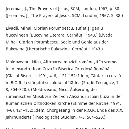
Jeremias, J., The Prayers of Jesus, SCM, London, 1967, p. 38.
(Jeremias, J., The Prayers of Jesus, SCM, London, 1967, S. 38.)
Livadă, Mihai, Ciprian Porumbescu, suflet şi geniu
bucovinean (Bucovina Literară, Cernăuţi, 1943.) (Livadă,
Mihai, Ciprian Porumbescu, Seele und Genie aus der
Bukowina (Literarische Bukowina, Cernăuţi, 1943.)
Moldoveanu, Nicu, Afirmarea muzicii româneşti în vremea
lui Alexandru Ioan Cuza în Biserica Ortodoxă Română
(Glasul Bisericii, 1991, 4–6), 121–152; Idem, Cântarea corală
în B.O.R. la sfârşitul secolului al IXI-lea (Studii Teologice, 7–
8, 504–520.). (Moldoveanu, Nicu, Äußerung der
rumänischen Musik zur Zeit von Alexandru Ioan Cuza in der
Rumänischen Orthodoxen Kirche (Stimme der Kirche, 1991,
4–6), 121–152; Idem, Chorgesang in der R.O.K. Ende des XIX.
Jahrhunderts (Theologische Studien, 7–8, 504–520.).