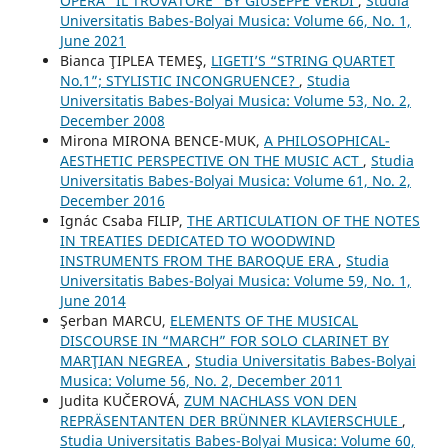
OPERA "IL TROVATORE" BY GIUSEPPE VERDI
,
Studia
Universitatis Babes-Bolyai Musica: Volume 66, No. 1,
June 2021
Bianca ŢIPLEA TEMEŞ,
LIGETI’S “STRING QUARTET
No.1”; STYLISTIC INCONGRUENCE?
,
Studia
Universitatis Babes-Bolyai Musica: Volume 53, No. 2,
December 2008
Mirona MIRONA BENCE-MUK,
A PHILOSOPHICAL-
AESTHETIC PERSPECTIVE ON THE MUSIC ACT
,
Studia
Universitatis Babes-Bolyai Musica: Volume 61, No. 2,
December 2016
Ignác Csaba FILIP,
THE ARTICULATION OF THE NOTES
IN TREATIES DEDICATED TO WOODWIND
INSTRUMENTS FROM THE BAROQUE ERA
,
Studia
Universitatis Babes-Bolyai Musica: Volume 59, No. 1,
June 2014
Şerban MARCU,
ELEMENTS OF THE MUSICAL
DISCOURSE IN “MARCH” FOR SOLO CLARINET BY
MARŢIAN NEGREA
,
Studia Universitatis Babes-Bolyai
Musica: Volume 56, No. 2, December 2011
Judita KUČEROVÁ,
ZUM NACHLASS VON DEN
REPRÄSENTANTEN DER BRÜNNER KLAVIERSCHULE
,
Studia Universitatis Babes-Bolyai Musica: Volume 60,