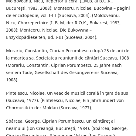
Moldoveanu, Nicu, Repertoriu coral (I.M.B. al B.O.R.,
Bucureşti, 1983, 2008); Monteoru, Nicolae, Bucovina – pagini
de enciclopedie, vol. I-III (Suceava, 2004). (Moldoveanu,
Nicu, Chorrepertoire (I. B. M. der R.O.K., Bukarest, 1983,
2008); Monteoru, Nicolae, Die Bukovwna –
Enzyklopädieseiten, Bd. I-III (Suceava, 2004).
Morariu, Constantin, Ciprian Porumbescu după 25 de ani de
la moartea sa, Societatea reuniunii de cântări Suceava, 1908
(Morariu, Constantin, Ciprian Porumbescu 25 Jahre nach
seinem Tode, Gesellschaft des Gesangvereins Suceava,
1908).
Pintelescu, Nicolae, Un veac de muzică corală în ţara de sus
(Suceava, 1977). (Pintelescu, Nicolae, Ein Jahrhundert von
Chormusik in der Moldau (Suceava, 1977).
Sbârcea, George, Ciprian Porumbescu, un cântăreţ al
neamului (Ion Creangă, Bucureşti, 1984). (Sbârcea, George,
Ciprian Porumbescu, Sänger des Volkes (Ion Creangă,