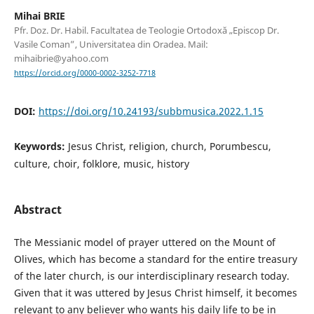
Mihai BRIE
Pfr. Doz. Dr. Habil. Facultatea de Teologie Ortodoxă „Episcop Dr.
Vasile Coman”, Universitatea din Oradea. Mail:
mihaibrie@yahoo.com
https://orcid.org/0000-0002-3252-7718
DOI:
https://doi.org/10.24193/subbmusica.2022.1.15
Keywords:
Jesus Christ, religion, church, Porumbescu,
culture, choir, folklore, music, history
Abstract
The Messianic model of prayer uttered on the Mount of
Olives, which has become a standard for the entire treasury
of the later church, is our interdisciplinary research today.
Given that it was uttered by Jesus Christ himself, it becomes
relevant to any believer who wants his daily life to be in