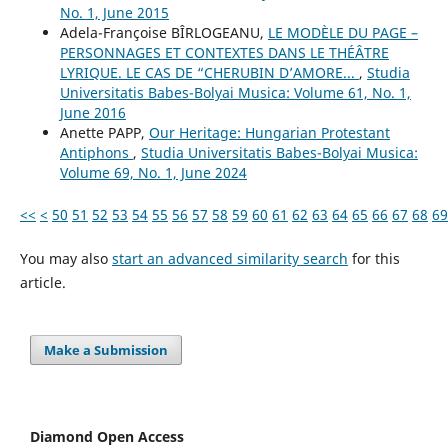
No. 1, June 2015
Adela-Françoise BÎRLOGEANU,
LE MODÈLE DU PAGE –
PERSONNAGES ET CONTEXTES DANS LE THÉÂTRE
LYRIQUE. LE CAS DE “CHERUBIN D’AMORE...
,
Studia
Universitatis Babes-Bolyai Musica: Volume 61, No. 1,
June 2016
Anette PAPP,
Our Heritage: Hungarian Protestant
Antiphons
,
Studia Universitatis Babes-Bolyai Musica:
Volume 69, No. 1, June 2024
<<
<
50
51
52
53
54
55
56
57
58
59
60
61
62
63
64
65
66
67
68
69
You may also
start an advanced similarity search
for this
article.
Make a Submission
Diamond Open Access