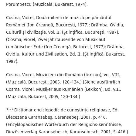
Porumbescu (Muzicală, Bukarest, 1974).
Cosma, Viorel, Două milenii de muzică pe pământul
României (Ion Creangă, Bucureşti, 1977); Drâmba, Ovidiu,
Cultură şi civilizaţie, vol. II. (Ştiinţifică, Bucureşti, 1987).
(Cosma, Viorel, Zwei Jahrtausende von Musik auf
rumänischer Erde (Ion Creangă, Bukarest, 1977); Drâmba,
Ovidiu, Kultur und Zivilisation, Bd. II. (Ştiinţifică, Bukarest,
1987).
Cosma, Viorel, Muzicieni din România (lexicon), vol. VIII.
(Muzicală, Bucureşti, 2005, 120–134.) (Siehe ausführlich
Cosma, Viorel, Musiker aus Rumänien (Lexikon), Bd. VIII.
(Muzicală, Bukarest, 2005, 120–134.)
***Dicționar enciclopedic de cunoştințe religioase, Ed.
Diecezana Caransebeş, Caransebeş, 2001, p. 416.
(Enzyklopädisches Wörterbuch der Religions-kenntnisse,
Diozösenverlag Karansebesch, Karansebesch, 2001, S. 416.)