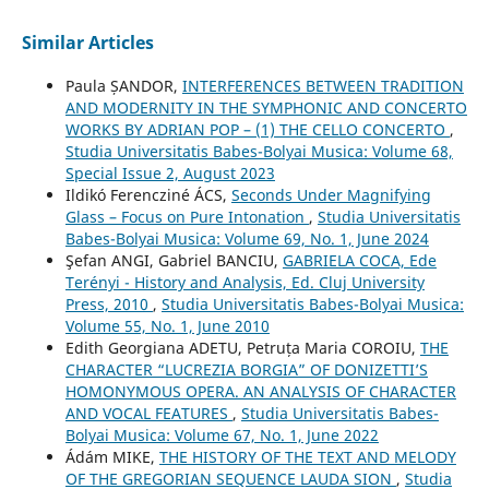
Similar Articles
Paula ȘANDOR,
INTERFERENCES BETWEEN TRADITION
AND MODERNITY IN THE SYMPHONIC AND CONCERTO
WORKS BY ADRIAN POP – (1) THE CELLO CONCERTO
,
Studia Universitatis Babes-Bolyai Musica: Volume 68,
Special Issue 2, August 2023
Ildikó Ferencziné ÁCS,
Seconds Under Magnifying
Glass – Focus on Pure Intonation
,
Studia Universitatis
Babes-Bolyai Musica: Volume 69, No. 1, June 2024
Şefan ANGI, Gabriel BANCIU,
GABRIELA COCA, Ede
Terényi - History and Analysis, Ed. Cluj University
Press, 2010
,
Studia Universitatis Babes-Bolyai Musica:
Volume 55, No. 1, June 2010
Edith Georgiana ADETU, Petruța Maria COROIU,
THE
CHARACTER “LUCREZIA BORGIA” OF DONIZETTI’S
HOMONYMOUS OPERA. AN ANALYSIS OF CHARACTER
AND VOCAL FEATURES
,
Studia Universitatis Babes-
Bolyai Musica: Volume 67, No. 1, June 2022
Ádám MIKE,
THE HISTORY OF THE TEXT AND MELODY
OF THE GREGORIAN SEQUENCE LAUDA SION
,
Studia