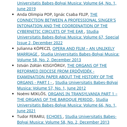
Universitatis Babes-Bolyai Musica: Volume 64, No. 1,
June 2019
Anda Olimpia POP, Ignác Csaba FILIP,
THE
CONNECTION BETWEEN A PROFESSIONAL SINGER’S
INTONATION AND THE COORDINATION OF THE
CYBERNETIC CIRCUITS OF THE EAR
,
Studia
Universitatis Babes-Bolyai Musica: Volume 67, Special
Issue 2, December 2022
Julianna KÖPECZI,
OPERA AND FILM – AN UNLIKELY
MARRIAGE
,
Studia Universitatis Babes-Bolyai Musica:
Volume 58, No. 2, December 2013
István Zoltán KISGYÖRGY,
THE ORGANS OF THE
REFORMED DIOCESE FROM ERDŐVIDÉK -
EXAMINATION PAPER ABOUT THE HISTORY OF THE
ORGANS - PART I -
,
Studia Universitatis Babes-Bolyai
Musica: Volume 57, No. 1, June 2012
Noémi MIKLÓS,
ORGANS IN TRANSYLVANIA PART 1 –
THE ORGANS OF THE BAROQUE PERIOD
,
Studia
Universitatis Babes-Bolyai Musica: Volume 66, No. 1,
June 2021
Tudor FERARU,
ECHOES
,
Studia Universitatis Babes-
Bolyai Musica: Volume 58, No. 2, December 2013