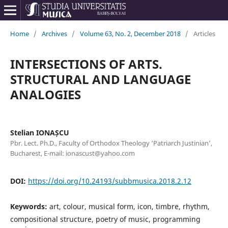
Home
/
Archives
/
Volume 63, No. 2, December 2018
/
Articles
INTERSECTIONS OF ARTS.
STRUCTURAL AND LANGUAGE
ANALOGIES
Stelian IONAȘCU
Pbr. Lect. Ph.D., Faculty of Orthodox Theology ‘Patriarch Justinian’,
Bucharest, E-mail: ionascust@yahoo.com
DOI:
https://doi.org/10.24193/subbmusica.2018.2.12
Keywords:
art, colour, musical form, icon, timbre, rhythm,
compositional structure, poetry of music, programming