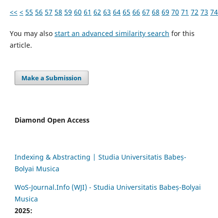
<<
<
55
56
57
58
59
60
61
62
63
64
65
66
67
68
69
70
71
72
73
74
You may also
start an advanced similarity search
for this
article.
Make a Submission
Diamond Open Access
Indexing & Abstracting | Studia Universitatis Babeș-
Bolyai Musica
WoS-Journal.Info (WJI) - Studia Universitatis Babeș-Bolyai
Musica
2025: