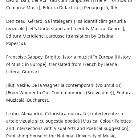
Dediu, Dan, Cei 9 „i” sau cum compunem [The 9 ‘i’ or How to
Compose Music], Editura Didactică și Pedagogică, R.A.
Denizeau, Gérard, Să înțelegem și să identificăm genurile
muzicale [Let’s Understand and Identify Musical Genres],
Editura Meridiane, Larousse (translation by Cristina
Popescu).
Francoise-Sappey, Brigitte, Istoria muzicii în Europa [History
of Music in Europe], translated from French by Ileana
Littera, Grafoart.
Iliuț, Vasile, De la Wagner la contemporani (Volumul III)
[From Wagner to Our Contemporaries (3rd volume)], Editura
Muzicală, Bucharest.
Leahu, Alexandru, Coloristica muzicală și interferențe cu
artele vizuale și cu sugestia poetică [Musical Colour Palettes
and Intersections with Visual Arts and Poetical Suggestion],
Publishing House of the National University of Music,