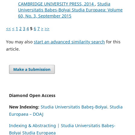
CAMBRIDGE UNIVERSITY PRESS, 2014
,
Studia
Universitatis Babes-Bolyai Studia Europaea: Volume
60, No. 3, September 2015
<<
<
1
2
3
4
5
6
7
>
>>
You may also
start an advanced similarity search
for this
article.
Make a Submission
Diamond Open Access
New Indexing:
Studia Universitatis Babeş-Bolyai. Studia
Europaea – DOAJ
Indexing & Abstracting | Studia Universitatis Babeș-
Bolyai Studia Europaea