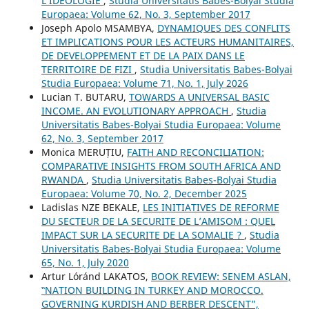
L’IDÉOLOGIE
,
Studia Universitatis Babes-Bolyai Studia
Europaea: Volume 62, No. 3, September 2017
Joseph Apolo MSAMBYA,
DYNAMIQUES DES CONFLITS
ET IMPLICATIONS POUR LES ACTEURS HUMANITAIRES,
DE DEVELOPPEMENT ET DE LA PAIX DANS LE
TERRITOIRE DE FIZI
,
Studia Universitatis Babes-Bolyai
Studia Europaea: Volume 71, No. 1, July 2026
Lucian T. BUTARU,
TOWARDS A UNIVERSAL BASIC
INCOME. AN EVOLUTIONARY APPROACH
,
Studia
Universitatis Babes-Bolyai Studia Europaea: Volume
62, No. 3, September 2017
Monica MERUȚIU,
FAITH AND RECONCILIATION:
COMPARATIVE INSIGHTS FROM SOUTH AFRICA AND
RWANDA
,
Studia Universitatis Babes-Bolyai Studia
Europaea: Volume 70, No. 2, December 2025
Ladislas NZE BEKALE,
LES INITIATIVES DE REFORME
DU SECTEUR DE LA SECURITE DE L’AMISOM : QUEL
IMPACT SUR LA SECURITE DE LA SOMALIE ?
,
Studia
Universitatis Babes-Bolyai Studia Europaea: Volume
65, No. 1, July 2020
Artur Lóránd LAKATOS,
BOOK REVIEW: SENEM ASLAN,
‟NATION BUILDING IN TURKEY AND MOROCCO.
GOVERNING KURDISH AND BERBER DESCENT”,