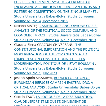
PUBLIC PROCUREMENT SYSTEM – A PREMISE OF
INCREASING ABSORPTION OF EUROPEAN FUNDS AND
FOSTERING COMPETITION ON THE SINGLE MARKET
,
Studia Universitatis Babes-Bolyai Studia Europaea:
Volume 61, No. 4, December 2016
Roxana MATEŞ,
CAMEROON’S ANGLOPHONE CRISIS:
ANALYSIS OF THE POLITICAL, SOCIO-CULTURAL AND
ECONOMIC IMPACT
,
Studia Universitatis Babes-Bolyai
Studia Europaea: Volume 64, No. 2, December 2019
Claudia-Elena CRĂCIUN-CHIVEREANU,
THE
CONSTITUTIONAL IMPORTATION AND THE POLITICAL
MODERNIZATION OF THE ROMANIAN STATE /
L’IMPORTATION CONSTITUTIONNELLE ET LA
MODERNISATION POLITIQUE DE L’ÉTAT ROUMAIN
,
Studia Universitatis Babes-Bolyai Studia Europaea:
Volume 68, No. 1, July 2023
Joseph Apolo MSAMBYA,
BORDER LOCATION OF
BURUNDIAN REFUGEE CAMPS IN EASTERN DRC: A
CRITICAL ANALYSIS
,
Studia Universitatis Babes-Bolyai
Studia Europaea: Volume 67, No. 2, December 2022
Codrin TĂUT,
LA LOGIQUE DE LA DISSIMULATION.
CLAUDE LEFORT ET LE QUESTIONNEMENT DE