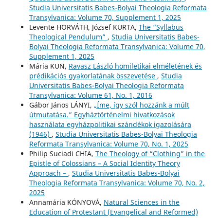
Studia Universitatis Babes-Bolyai Theologia Reformata
Transylvanica: Volume 70, Supplement 1, 2025
Levente HORVÁTH, József KURTA,
The “Syllabus
Theological Pendulum”
,
Studia Universitatis Babes-
Bolyai Theologia Reformata Transylvanica: Volume 70,
Supplement 1, 2025
Mária KUN,
Ravasz László homiletikai elméletének és
prédikációs gyakorlatának összevetése
,
Studia
Universitatis Babes-Bolyai Theologia Reformata
Transylvanica: Volume 61, No. 1, 2016
Gábor János LÁNYI,
„Íme, így szól hozzánk a múlt
útmutatása.” Egyháztörténelmi hivatkozások
használata egyházpolitikai szándékok igazolására
(1946)
,
Studia Universitatis Babes-Bolyai Theologia
Reformata Transylvanica: Volume 70, No. 1, 2025
Philip Suciadi CHIA,
The Theology of “Clothing” in the
Epistle of Colossians – A Social Identity Theory
Approach –
,
Studia Universitatis Babes-Bolyai
Theologia Reformata Transylvanica: Volume 70, No. 2,
2025
Annamária KÓNYOVÁ,
Natural Sciences in the
Education of Protestant (Evangelical and Reformed)