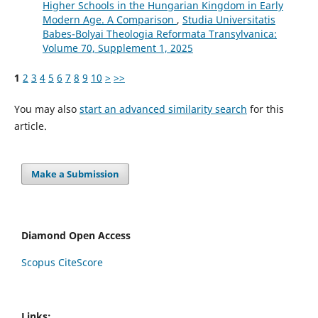
Higher Schools in the Hungarian Kingdom in Early
Modern Age. A Comparison
,
Studia Universitatis
Babes-Bolyai Theologia Reformata Transylvanica:
Volume 70, Supplement 1, 2025
1
2
3
4
5
6
7
8
9
10
>
>>
You may also
start an advanced similarity search
for this
article.
Make a Submission
Diamond Open Access
Scopus CiteScore
Links: