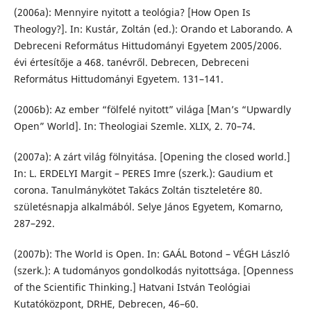
(2006a): Mennyire nyitott a teológia? [How Open Is
Theology?]. In: Kustár, Zoltán (ed.): Orando et Laborando. A
Debreceni Református Hittudományi Egyetem 2005/2006.
évi értesítője a 468. tanévről. Debrecen, Debreceni
Református Hittudományi Egyetem. 131–141.
(2006b): Az ember “fölfelé nyitott” világa [Man’s “Upwardly
Open” World]. In: Theologiai Szemle. XLIX, 2. 70–74.
(2007a): A zárt világ fölnyitása. [Opening the closed world.]
In: L. ERDELYI Margit – PERES Imre (szerk.): Gaudium et
corona. Tanulmánykötet Takács Zoltán tiszteletére 80.
születésnapja alkalmából. Selye János Egyetem, Komarno,
287–292.
(2007b): The World is Open. In: GAÁL Botond – VÉGH László
(szerk.): A tudományos gondolkodás nyitottsága. [Openness
of the Scientific Thinking.] Hatvani István Teológiai
Kutatóközpont, DRHE, Debrecen, 46–60.