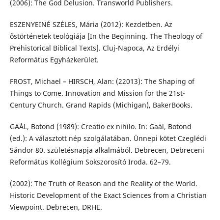
(2006): The God Delusion. Transworld Publishers.
ESZENYEINÉ SZÉLES, Mária (2012): Kezdetben. Az
őstörténetek teológiája [In the Beginning. The Theology of
Prehistorical Biblical Texts]. Cluj-Napoca, Az Erdélyi
Református Egyházkerület.
FROST, Michael – HIRSCH, Alan: (22013): The Shaping of
Things to Come. Innovation and Mission for the 21st-
Century Church. Grand Rapids (Michigan), BakerBooks.
GAÁL, Botond (1989): Creatio ex nihilo. In: Gaál, Botond
(ed.): A választott nép szolgálatában. Ünnepi kötet Czeglédi
Sándor 80. születésnapja alkalmából. Debrecen, Debreceni
Református Kollégium Sokszorosító Iroda. 62–79.
(2002): The Truth of Reason and the Reality of the World.
Historic Development of the Exact Sciences from a Christian
Viewpoint. Debrecen, DRHE.