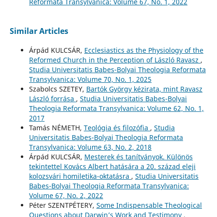
Reformata Transylvanica: Volume 67, No. 1, 2022
Similar Articles
Árpád KULCSÁR,
Ecclesiastics as the Physiology of the
Reformed Church in the Perception of László Ravasz
,
Studia Universitatis Babes-Bolyai Theologia Reformata
Transylvanica: Volume 70, No. 1, 2025
Szabolcs SZETEY,
Bartók György kézirata, mint Ravasz
László forrása
,
Studia Universitatis Babes-Bolyai
Theologia Reformata Transylvanica: Volume 62, No. 1,
2017
Tamás NÉMETH,
Teológia és filozófia
,
Studia
Universitatis Babes-Bolyai Theologia Reformata
Transylvanica: Volume 63, No. 2, 2018
Árpád KULCSÁR,
Mesterek és tanítványok. Különös
tekintettel Kovács Albert hatására a 20. század eleji
kolozsvári homiletika-oktatásra
,
Studia Universitatis
Babes-Bolyai Theologia Reformata Transylvanica:
Volume 67, No. 2, 2022
Péter SZENTPÉTERY,
Some Indispensable Theological
Questions about Darwin’s Work and Testimony
,