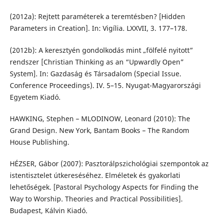
(2012a): Rejtett paraméterek a teremtésben? [Hidden
Parameters in Creation]. In: Vigília. LXXVII, 3. 177–178.
(2012b): A keresztyén gondolkodás mint „fölfelé nyitott”
rendszer [Christian Thinking as an “Upwardly Open”
System]. In: Gazdaság és Társadalom (Special Issue.
Conference Proceedings). IV. 5–15. Nyugat-Magyarországi
Egyetem Kiadó.
HAWKING, Stephen – MLODINOW, Leonard (2010): The
Grand Design. New York, Bantam Books – The Random
House Publishing.
HÉZSER, Gábor (2007): Pasztorálpszichológiai szempontok az
istentisztelet útkereséséhez. Elméletek és gyakorlati
lehetőségek. [Pastoral Psychology Aspects for Finding the
Way to Worship. Theories and Practical Possibilities].
Budapest, Kálvin Kiadó.