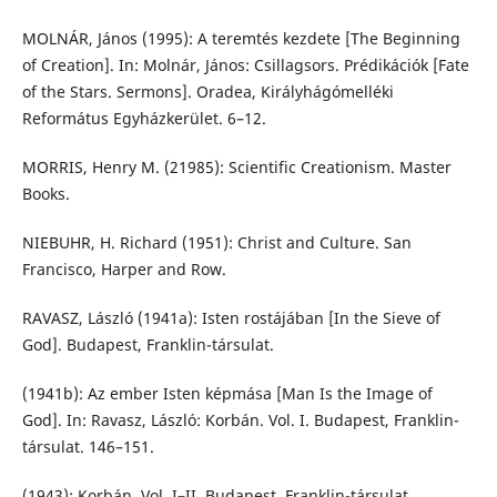
MOLNÁR, János (1995): A teremtés kezdete [The Beginning
of Creation]. In: Molnár, János: Csillagsors. Prédikációk [Fate
of the Stars. Sermons]. Oradea, Királyhágómelléki
Református Egyházkerület. 6–12.
MORRIS, Henry M. (21985): Scientific Creationism. Master
Books.
NIEBUHR, H. Richard (1951): Christ and Culture. San
Francisco, Harper and Row.
RAVASZ, László (1941a): Isten rostájában [In the Sieve of
God]. Budapest, Franklin-társulat.
(1941b): Az ember Isten képmása [Man Is the Image of
God]. In: Ravasz, László: Korbán. Vol. I. Budapest, Franklin-
társulat. 146–151.
(1943): Korbán. Vol. I–II. Budapest, Franklin-társulat.