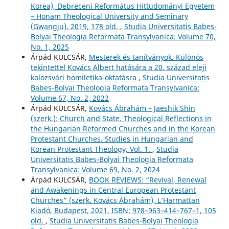
Korea), Debreceni Református Hittudományi Egyetem
– Honam Theological University and Seminary
(Gwangju), 2019, 178 old.
,
Studia Universitatis Babes-
Bolyai Theologia Reformata Transylvanica: Volume 70,
No. 1, 2025
Árpád KULCSÁR,
Mesterek és tanítványok. Különös
tekintettel Kovács Albert hatására a 20. század eleji
kolozsvári homiletika-oktatásra
,
Studia Universitatis
Babes-Bolyai Theologia Reformata Transylvanica:
Volume 67, No. 2, 2022
Árpád KULCSÁR,
Kovács Ábrahám – Jaeshik Shin
(szerk.): Church and State. Theological Reflections in
the Hungarian Reformed Churches and in the Korean
Protestant Churches. Studies in Hungarian and
Korean Protestant Theology, Vol. 1.
,
Studia
Universitatis Babes-Bolyai Theologia Reformata
Transylvanica: Volume 69, No. 2, 2024
Árpád KULCSÁR,
BOOK REVIEWS: “Revival, Renewal
and Awakenings in Central European Protestant
Churches” (szerk. Kovács Ábrahám), L’Harmattan
Kiadó, Budapest, 2021, ISBN: 978–963–414–767–1, 105
old.
,
Studia Universitatis Babes-Bolyai Theologia