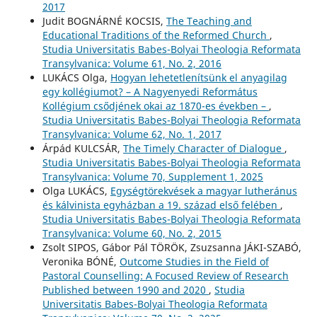
2017
Judit BOGNÁRNÉ KOCSIS,
The Teaching and
Educational Traditions of the Reformed Church
,
Studia Universitatis Babes-Bolyai Theologia Reformata
Transylvanica: Volume 61, No. 2, 2016
LUKÁCS Olga,
Hogyan lehetetlenítsünk el anyagilag
egy kollégiumot? – A Nagyenyedi Református
Kollégium csődjének okai az 1870-es években –
,
Studia Universitatis Babes-Bolyai Theologia Reformata
Transylvanica: Volume 62, No. 1, 2017
Árpád KULCSÁR,
The Timely Character of Dialogue
,
Studia Universitatis Babes-Bolyai Theologia Reformata
Transylvanica: Volume 70, Supplement 1, 2025
Olga LUKÁCS,
Egységtörekvések a magyar lutheránus
és kálvinista egyházban a 19. század első felében
,
Studia Universitatis Babes-Bolyai Theologia Reformata
Transylvanica: Volume 60, No. 2, 2015
Zsolt SIPOS, Gábor Pál TÖRÖK, Zsuzsanna JÁKI-SZABÓ,
Veronika BÓNÉ,
Outcome Studies in the Field of
Pastoral Counselling: A Focused Review of Research
Published between 1990 and 2020
,
Studia
Universitatis Babes-Bolyai Theologia Reformata