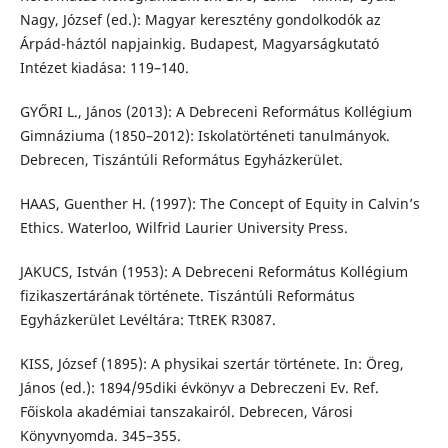
Nagy, József (ed.): Magyar keresztény gondolkodók az
Árpád-háztól napjainkig. Budapest, Magyarságkutató
Intézet kiadása: 119–140.
GYŐRI L., János (2013): A Debreceni Református Kollégium
Gimnáziuma (1850–2012): Iskolatörténeti tanulmányok.
Debrecen, Tiszántúli Református Egyházkerület.
HAAS, Guenther H. (1997): The Concept of Equity in Calvin’s
Ethics. Waterloo, Wilfrid Laurier University Press.
JAKUCS, István (1953): A Debreceni Református Kollégium
fizikaszertárának története. Tiszántúli Református
Egyházkerület Levéltára: TtREK R3087.
KISS, József (1895): A physikai szertár története. In: Öreg,
János (ed.): 1894/95diki évkönyv a Debreczeni Ev. Ref.
Főiskola akadémiai tanszakairól. Debrecen, Városi
Könyvnyomda. 345–355.