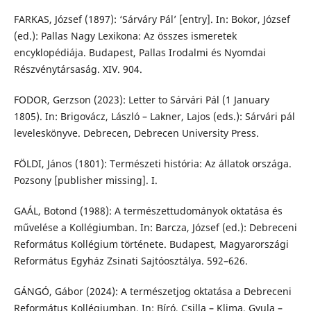
FARKAS, József (1897): ‘Sárváry Pál’ [entry]. In: Bokor, József
(ed.): Pallas Nagy Lexikona: Az összes ismeretek
encyklopédiája. Budapest, Pallas Irodalmi és Nyomdai
Részvénytársaság. XIV. 904.
FODOR, Gerzson (2023): Letter to Sárvári Pál (1 January
1805). In: Brigovácz, László – Lakner, Lajos (eds.): Sárvári pál
leveleskönyve. Debrecen, Debrecen University Press.
FÖLDI, János (1801): Természeti história: Az állatok országa.
Pozsony [publisher missing]. I.
GAÁL, Botond (1988): A természettudományok oktatása és
művelése a Kollégiumban. In: Barcza, József (ed.): Debreceni
Református Kollégium története. Budapest, Magyarországi
Református Egyház Zsinati Sajtóosztálya. 592–626.
GÁNGÓ, Gábor (2024): A természetjog oktatása a Debreceni
Református Kollégiumban. In: Bíró, Csilla – Klima, Gyula –