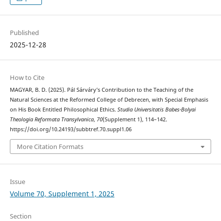
Published
2025-12-28
How to Cite
MAGYAR, B. D. (2025). Pál Sárváry’s Contribution to the Teaching of the
Natural Sciences at the Reformed College of Debrecen, with Special Emphasis
on His Book Entitled Philosophical Ethics.
Studia Universitatis Babes-Bolyai
Theologia Reformata Transylvanica
,
70
(Supplement 1), 114–142.
https://doi.org/10.24193/subbtref.70.suppl1.06
More Citation Formats
Issue
Volume 70, Supplement 1, 2025
Section