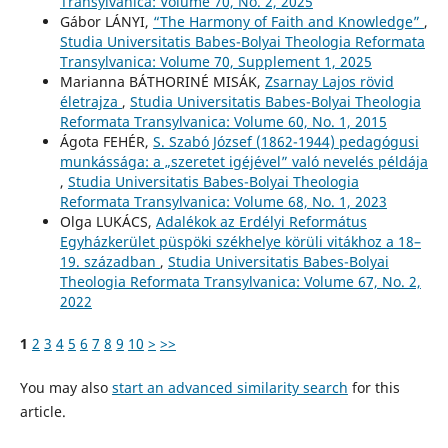
Transylvanica: Volume 70, No. 2, 2025
Gábor LÁNYI,
“The Harmony of Faith and Knowledge”
,
Studia Universitatis Babes-Bolyai Theologia Reformata
Transylvanica: Volume 70, Supplement 1, 2025
Marianna BÁTHORINÉ MISÁK,
Zsarnay Lajos rövid
életrajza
,
Studia Universitatis Babes-Bolyai Theologia
Reformata Transylvanica: Volume 60, No. 1, 2015
Ágota FEHÉR,
S. Szabó József (1862-1944) pedagógusi
munkássága: a „szeretet igéjével” való nevelés példája
,
Studia Universitatis Babes-Bolyai Theologia
Reformata Transylvanica: Volume 68, No. 1, 2023
Olga LUKÁCS,
Adalékok az Erdélyi Református
Egyházkerület püspöki székhelye körüli vitákhoz a 18–
19. században
,
Studia Universitatis Babes-Bolyai
Theologia Reformata Transylvanica: Volume 67, No. 2,
2022
1
2
3
4
5
6
7
8
9
10
>
>>
You may also
start an advanced similarity search
for this
article.