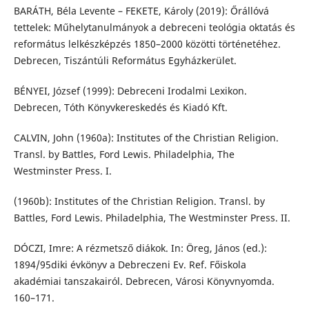
BARÁTH, Béla Levente – FEKETE, Károly (2019): Őrállóvá
tettelek: Műhelytanulmányok a debreceni teológia oktatás és
református lelkészképzés 1850–2000 közötti történetéhez.
Debrecen, Tiszántúli Református Egyházkerület.
BÉNYEI, József (1999): Debreceni Irodalmi Lexikon.
Debrecen, Tóth Könyvkereskedés és Kiadó Kft.
CALVIN, John (1960a): Institutes of the Christian Religion.
Transl. by Battles, Ford Lewis. Philadelphia, The
Westminster Press. I.
(1960b): Institutes of the Christian Religion. Transl. by
Battles, Ford Lewis. Philadelphia, The Westminster Press. II.
DÓCZI, Imre: A rézmetsző diákok. In: Öreg, János (ed.):
1894/95diki évkönyv a Debreczeni Ev. Ref. Főiskola
akadémiai tanszakairól. Debrecen, Városi Könyvnyomda.
160–171.