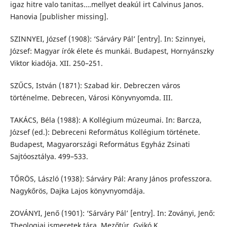
igaz hitre valo tanitas….mellyet deakúl irt Calvinus Janos.
Hanovia [publisher missing].
SZINNYEI, József (1908): ‘Sárváry Pál’ [entry]. In: Szinnyei,
József: Magyar írók élete és munkái. Budapest, Hornyánszky
Viktor kiadója. XII. 250–251.
SZŰCS, István (1871): Szabad kir. Debreczen város
történelme. Debrecen, Városi Könyvnyomda. III.
TAKÁCS, Béla (1988): A Kollégium múzeumai. In: Barcza,
József (ed.): Debreceni Református Kollégium története.
Budapest, Magyarországi Református Egyház Zsinati
Sajtóosztálya. 499–533.
TŐRÖS, László (1938): Sárváry Pál: Arany János professzora.
Nagykőrös, Dajka Lajos könyvnyomdája.
ZOVÁNYI, Jenő (1901): ‘Sárváry Pál’ [entry]. In: Zoványi, Jenő:
Theologiai ismeretek tára. Mezőtúr, Gyikó K.