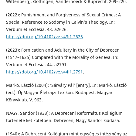
Wittenberg). Göttingen, Vanderhoeck & Ruprecht. 209–220.
(2022): Punishment and Forgiveness of Sexual Crimes: A
Special Reference to Sodomy in Calvin’s Theology. In:
Verbum et Ecclesia. 43. a2626.
https://doi.org/10.4102/ve.v43i1.2626
.
(2023): Fornication and Adultery in the City of Debrecen
(1547–1625) Compared with the Morality of Geneva. In:
Verbum et Ecclesia. 44. a2791.
https://doi.org/10.4102/ve.v44i1.2791
.
Markó, László (2004): ‘Sárváry Pál’ [entry]. In: Markó, László
(ed.): Új Magyar Életrajzi Lexikon. Budapest, Magyar
Könyvklub. V. 963.
NAGY, Sándor (1933): A Debreceni Református Kollégium
története két kötetben. Debrecen, Nagy Sándor kiadása.
(1940): A Debreceni Kollégium mint egységes intézmény az