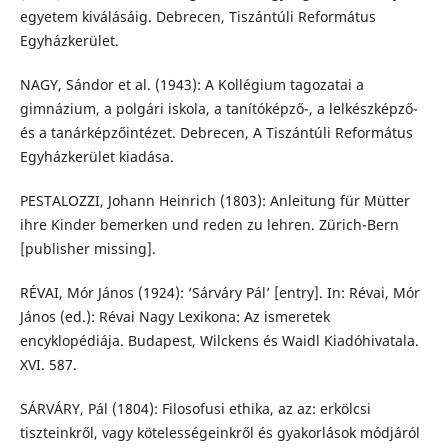
egyetem kiválásáig. Debrecen, Tiszántúli Református
Egyházkerület.
NAGY, Sándor et al. (1943): A Kollégium tagozatai a
gimnázium, a polgári iskola, a tanítóképző-, a lelkészképző-
és a tanárképzőintézet. Debrecen, A Tiszántúli Református
Egyházkerület kiadása.
PESTALOZZI, Johann Heinrich (1803): Anleitung für Mütter
ihre Kinder bemerken und reden zu lehren. Zürich-Bern
[publisher missing].
RÉVAI, Mór János (1924): ‘Sárváry Pál’ [entry]. In: Révai, Mór
János (ed.): Révai Nagy Lexikona: Az ismeretek
encyklopédiája. Budapest, Wilckens és Waidl Kiadóhivatala.
XVI. 587.
SÁRVÁRY, Pál (1804): Filosofusi ethika, az az: erkölcsi
tiszteinkről, vagy kötelességeinkről és gyakorlások módjáról