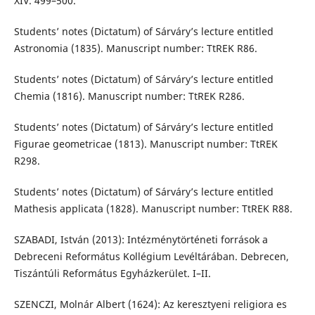
XIV. 499–500.
Students’ notes (Dictatum) of Sárváry’s lecture entitled
Astronomia (1835). Manuscript number: TtREK R86.
Students’ notes (Dictatum) of Sárváry’s lecture entitled
Chemia (1816). Manuscript number: TtREK R286.
Students’ notes (Dictatum) of Sárváry’s lecture entitled
Figurae geometricae (1813). Manuscript number: TtREK
R298.
Students’ notes (Dictatum) of Sárváry’s lecture entitled
Mathesis applicata (1828). Manuscript number: TtREK R88.
SZABADI, István (2013): Intézménytörténeti források a
Debreceni Református Kollégium Levéltárában. Debrecen,
Tiszántúli Református Egyházkerület. I–II.
SZENCZI, Molnár Albert (1624): Az keresztyeni religiora es