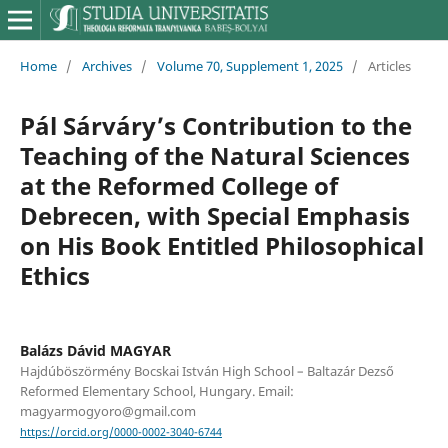
Home
/
Archives
/
Volume 70, Supplement 1, 2025
/
Articles
Pál Sárváry’s Contribution to the
Teaching of the Natural Sciences
at the Reformed College of
Debrecen, with Special Emphasis
on His Book Entitled Philosophical
Ethics
Balázs Dávid MAGYAR
Hajdúböszörmény Bocskai István High School – Baltazár Dezső
Reformed Elementary School, Hungary. Email:
magyarmogyoro@gmail.com
https://orcid.org/0000-0002-3040-6744