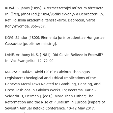
KOVÁCS, János (1895): A természetrajzi múzeum története.
In: Öreg, János (ed.): 1894/95diki évkönyv a Debreczeni Ev.
Ref. Főiskola akadémiai tanszakairól. Debrecen, Városi
Könyvnyomda. 356–367.
KÖVI, Sándor (1800): Elementa Juris prudentiae Hungariae.
Cassoviae [publisher missing].
LANE, Anthony N. S. (1981): Did Calvin Believe in Freewill?
In: Vox Evangelica. 12. 72–90.
MAGYAR, Balázs Dávid (2019): Calvinus Theologus
Legislator: Theological and Ethical Implications of the
Genevan Moral Laws Related to Gambling, Dancing, and
Dress Fashions in Calvin’s Works. In: Boersma, Karla –
Selderhuis, Herman J. (eds.): More Than Luther: The
Reformation and the Rise of Pluralism in Europe (Papers of
Seventh Annual RefoRc Conference, 10–12 May 2017,