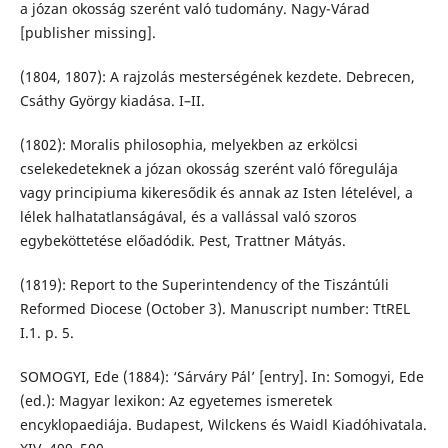
a józan okosság szerént való tudomány. Nagy-Várad
[publisher missing].
(1804, 1807): A rajzolás mesterségének kezdete. Debrecen,
Csáthy György kiadása. I–II.
(1802): Moralis philosophia, melyekben az erkölcsi
cselekedeteknek a józan okosság szerént való főregulája
vagy principiuma kikeresődik és annak az Isten lételével, a
lélek halhatatlanságával, és a vallással való szoros
egybeköttetése előadódik. Pest, Trattner Mátyás.
(1819): Report to the Superintendency of the Tiszántúli
Reformed Diocese (October 3). Manuscript number: TtREL
I.1. p. 5.
SOMOGYI, Ede (1884): ‘Sárváry Pál’ [entry]. In: Somogyi, Ede
(ed.): Magyar lexikon: Az egyetemes ismeretek
encyklopaediája. Budapest, Wilckens és Waidl Kiadóhivatala.